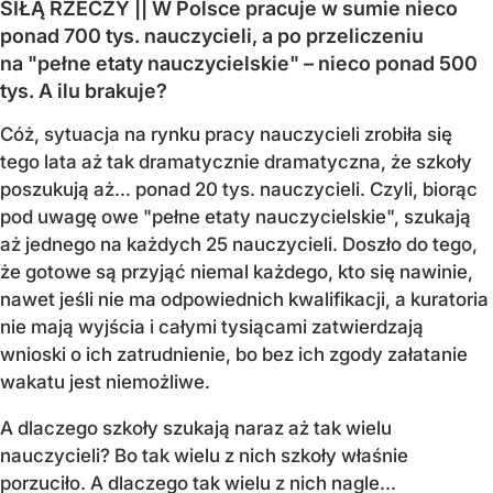
SIŁĄ RZECZY || W Polsce pracuje w sumie nieco
ponad 700 tys. nauczycieli, a po przeliczeniu
na "pełne etaty nauczycielskie" – nieco ponad 500
tys. A ilu brakuje?
Cóż, sytuacja na rynku pracy nauczycieli zrobiła się
tego lata aż tak dramatycznie dramatyczna, że szkoły
poszukują aż… ponad 20 tys. nauczycieli. Czyli, biorąc
pod uwagę owe "pełne etaty nauczycielskie", szukają
aż jednego na każdych 25 nauczycieli. Doszło do tego,
że gotowe są przyjąć niemal każdego, kto się nawinie,
nawet jeśli nie ma odpowiednich kwalifikacji, a kuratoria
nie mają wyjścia i całymi tysiącami zatwierdzają
wnioski o ich zatrudnienie, bo bez ich zgody załatanie
wakatu jest niemożliwe.
A dlaczego szkoły szukają naraz aż tak wielu
nauczycieli? Bo tak wielu z nich szkoły właśnie
porzuciło. A dlaczego tak wielu z nich nagle...