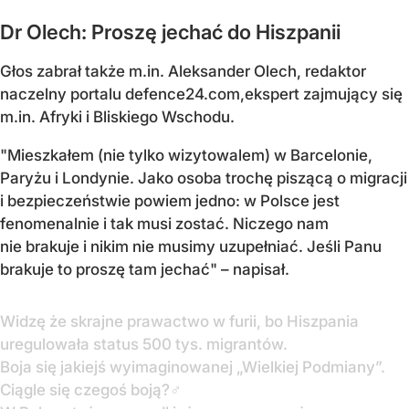
Dr Olech: Proszę jechać do Hiszpanii
Głos zabrał także m.in. Aleksander Olech, redaktor
naczelny portalu defence24.com,ekspert zajmujący się
m.in. Afryki i Bliskiego Wschodu.
"Mieszkałem (nie tylko wizytowalem) w Barcelonie,
Paryżu i Londynie. Jako osoba trochę piszącą o migracji
i bezpieczeństwie powiem jedno: w Polsce jest
fenomenalnie i tak musi zostać. Niczego nam
nie brakuje i nikim nie musimy uzupełniać. Jeśli Panu
brakuje to proszę tam jechać" – napisał.
Widzę że skrajne prawactwo w furii, bo Hiszpania
uregulowała status 500 tys. migrantów.
Boja się jakiejś wyimaginowanej „Wielkiej Podmiany”.
Ciągle się czegoś boją?‍♂️