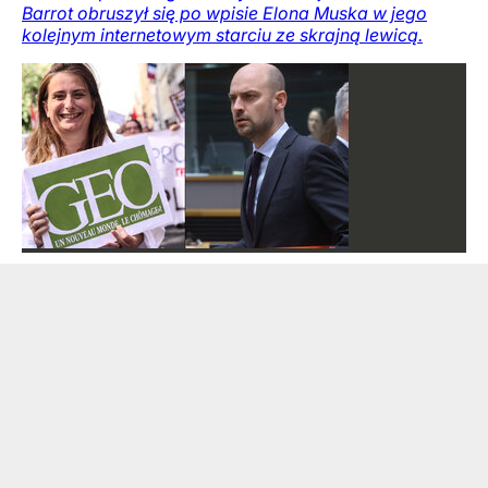
Barrot obruszył się po wpisie Elona Muska w jego
kolejnym internetowym starciu ze skrajną lewicą.