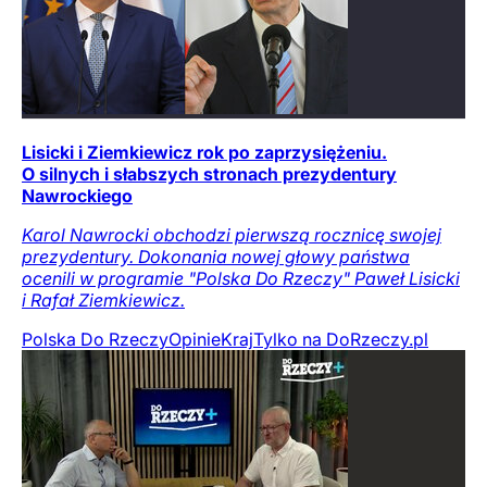
Lisicki i Ziemkiewicz rok po zaprzysiężeniu.
O silnych i słabszych stronach prezydentury
Nawrockiego
Karol Nawrocki obchodzi pierwszą rocznicę swojej
prezydentury. Dokonania nowej głowy państwa
ocenili w programie "Polska Do Rzeczy" Paweł Lisicki
i Rafał Ziemkiewicz.
Polska Do Rzeczy
Opinie
Kraj
Tylko na DoRzeczy.pl