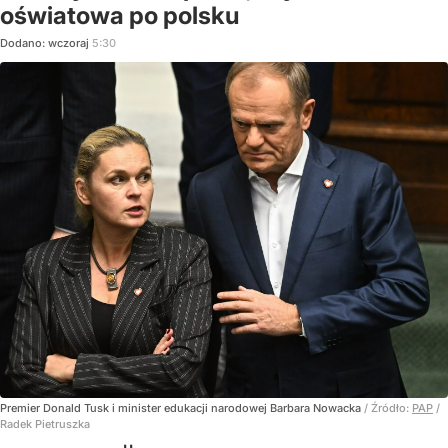
oświatowa po polsku
Dodano:
wczoraj
5:30
Premier Donald Tusk i minister edukacji narodowej Barbara Nowacka
/ Źródło:
PAP
/
Radek Pietruszka