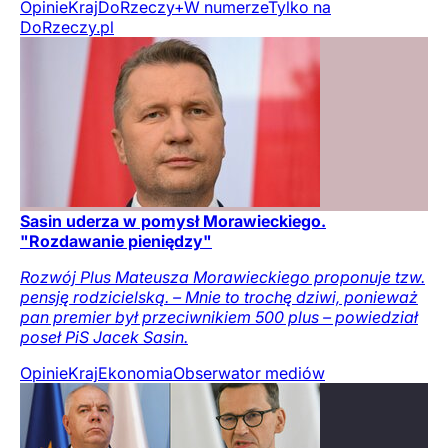
Opinie
Kraj
DoRzeczy+
W numerze
Tylko na
DoRzeczy.pl
Sasin uderza w pomysł Morawieckiego.
"Rozdawanie pieniędzy"
Rozwój Plus Mateusza Morawieckiego proponuje tzw.
pensję rodzicielską. – Mnie to trochę dziwi, ponieważ
pan premier był przeciwnikiem 500 plus – powiedział
poseł PiS Jacek Sasin.
Opinie
Kraj
Ekonomia
Obserwator mediów