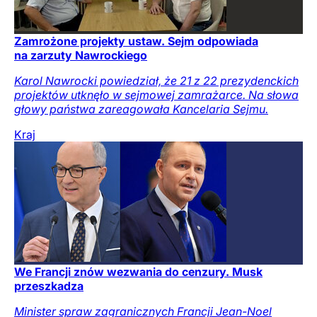
Zamrożone projekty ustaw. Sejm odpowiada
na zarzuty Nawrockiego
Karol Nawrocki powiedział, że 21 z 22 prezydenckich
projektów utknęło w sejmowej zamrażarce. Na słowa
głowy państwa zareagowała Kancelaria Sejmu.
Kraj
We Francji znów wezwania do cenzury. Musk
przeszkadza
Minister spraw zagranicznych Francji Jean-Noel