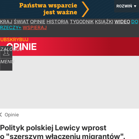
ROZWIŃ
▼
KRAJ
ŚWIAT
OPINIE
HISTORIA
TYGODNIK
KSIĄŻKI
WIDEO
DO
RZECZY+
WSPIERAJ
SUBSKRYBUJ
OPINIE
ZALOGUJ
MENU
Opinie
Polityk polskiej Lewicy wprost
o "szerszym włączeniu migrantów".