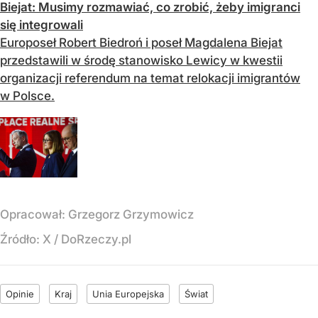
Biejat: Musimy rozmawiać, co zrobić, żeby imigranci
się integrowali
Europoseł Robert Biedroń i poseł Magdalena Biejat
przedstawili w środę stanowisko Lewicy w kwestii
organizacji referendum na temat relokacji imigrantów
w Polsce.
Opracował:
Grzegorz Grzymowicz
Źródło:
X
/
DoRzeczy.pl
Opinie
Kraj
Unia Europejska
Świat