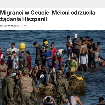
Migranci w Ceucie. Meloni odrzuciła
żądania Hiszpanii
Dodano:
dzisiaj
21:50