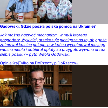
Gadowski: Gdzie poszła polska pomoc na Ukrainie?
Jak można nazwać mechanizm, w myśl którego
gospodarz, żywiciel, przekazuje pieniądze na to, aby gość
zajmował kolejne pokoje, a w końcu wynajmował mu jego
własne meble i pobierał opłaty za przygotowywane przez
siebie posiłki? – pyta Witold Gadowski.
Opinie
Kraj
Tylko na DoRzeczy.pl
DoRzeczy+