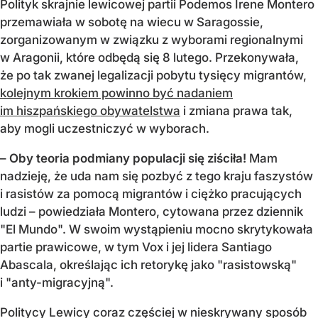
Polityk skrajnie lewicowej partii Podemos Irene Montero
przemawiała w sobotę na wiecu w Saragossie,
zorganizowanym w związku z wyborami regionalnymi
w Aragonii, które odbędą się 8 lutego. Przekonywała,
że po tak zwanej legalizacji pobytu tysięcy migrantów,
kolejnym krokiem powinno być nadaniem
im hiszpańskiego obywatelstwa
i zmiana prawa tak,
aby mogli uczestniczyć w wyborach.
–
Oby teoria podmiany populacji się ziściła!
Mam
nadzieję, że uda nam się pozbyć z tego kraju faszystów
i rasistów za pomocą migrantów i ciężko pracujących
ludzi – powiedziała Montero, cytowana przez dziennik
"El Mundo". W swoim wystąpieniu mocno skrytykowała
partie prawicowe, w tym Vox i jej lidera Santiago
Abascala, określając ich retorykę jako "rasistowską"
i "anty-migracyjną".
Politycy Lewicy coraz częściej w nieskrywany sposób