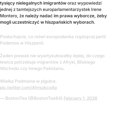
tysięcy nielegalnych imigrantów
oraz wypowiedzi
jednej z tamtejszych europarlamentarzystek Irene
Montero, że
należy nadać im prawa wyborcze, żeby
mogli uczestniczyć w hiszpańskich wyborach
.
Posłuchajcie, co mówi europosłanka rządzącej partii
Podemos w Hiszpanii.
Żaden prawak nie wyartykułowałby lepiej, do czego
lewica potrzebuje migrantów z Afryki, Bliskiego
Wschodu czy innego Pakistanu.
Wielka Podmiana w pigułce.
pic.twitter.com/Ahrsokco4g
— BostonTea (@BostonTea84)
February 1, 2026