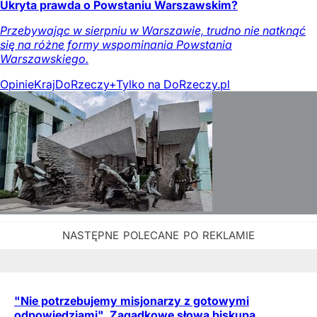
Ukryta prawda o Powstaniu Warszawskim?
Przebywając w sierpniu w Warszawie, trudno nie natknąć
się na różne formy wspominania Powstania
Warszawskiego.
Opinie
Kraj
DoRzeczy+
Tylko na DoRzeczy.pl
"Nie potrzebujemy misjonarzy z gotowymi
odpowiedziami". Zagadkowe słowa biskupa