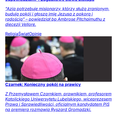
"Azja potrzebuje misjonarzy, którzy służą zranionym,
budują pokój i głoszą imię Jezusa z pokorą i
radością" – powiedział bp Ambrose Pitchaimuthu z
diecezji Vellore.
Religia
Świat
Opinie
Czarnek: Konieczny pokój na prawicy
Z Przemysławem Czarnkiem, prawnikiem, profesorem
Katolickiego Uniwersytetu Lubelskiego, wiceprezesem
Prawa i Sprawiedliwości, oficjalnym kandydatem PiS
na premiera rozmawia Ryszard Gromadzki.