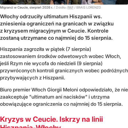
Migranci w Ceucie, sierpień 2026 r.
/ Źródło:
PAP
/
BRAIS LORENZO
Włochy odrzuciły ultimatum Hiszpanii ws.
zniesienia ograniczeń na granicach w związku
z kryzysem migracyjnym w Ceucie. Kontrole
zostaną utrzymane co najmniej do 15 sierpnia.
Hiszpania zagroziła w piątek (7 sierpnia)
zastosowaniem środków odwetowych wobec Włoch,
jeśli Rzym nie wycofa do niedzieli (9 sierpnia)
przywróconych kontroli granicznych wobec podróżnych
przybywających z Hiszpanii.
Biuro premier Włoch Giorgii Meloni odpowiedziało, że nie
zaakceptuje "ultimatum ani nacisków" i utrzyma
obowiązujące ograniczenia co najmniej do 15 sierpnia.
Kryzys w Ceucie. Iskrzy na linii
Hiszpania-Włochy