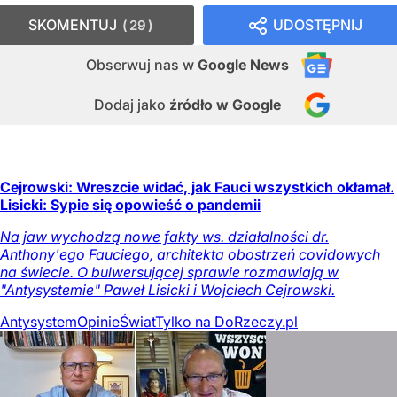
SKOMENTUJ
UDOSTĘPNIJ
29
Obserwuj nas
w
Google News
Dodaj jako
źródło w Google
Cejrowski: Wreszcie widać, jak Fauci wszystkich okłamał.
Lisicki: Sypie się opowieść o pandemii
Na jaw wychodzą nowe fakty ws. działalności dr.
Anthony'ego Fauciego, architekta obostrzeń covidowych
na świecie. O bulwersującej sprawie rozmawiają w
"Antysystemie" Paweł Lisicki i Wojciech Cejrowski.
Antysystem
Opinie
Świat
Tylko na DoRzeczy.pl