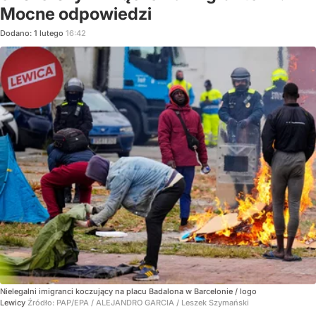
Mocne odpowiedzi
Dodano:
1
lutego
16:42
Nielegalni imigranci koczujący na placu Badalona w Barcelonie / logo
Lewicy
Źródło:
PAP/EPA
/
ALEJANDRO GARCIA / Leszek Szymański