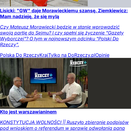
Lisicki: "GW" daje Morawieckiemu szansę. Ziemkiewicz:
Mam nadzieję, że się mylą
Czy Mateusz Morawiecki będzie w stanie wprowadzić
swoją partię do Sejmu? I czy spełni się życzenie "Gazety
Wyborczej"? O tym w najnowszym odcinku "Polski Do
Rzeczy".
Polska Do Rzeczy
Kraj
Tylko na DoRzeczy.pl
Opinie
Kto jest warszawianinem
KONSTYTUCJA WOLNOŚCI || Ruszyło zbieranie podpisów
pod wnioskiem o referendum w sprawie odwołania pana