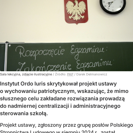
Sala lekcyjna, zdjęcie ilustracyjne
/ Źródło:
PAP
/
Darek Delmanowicz
Instytut Ordo Iuris skrytykował projekt ustawy
o wychowaniu patriotycznym, wskazując, że mimo
słusznego celu zakładane rozwiązania prowadzą
do nadmiernej centralizacji i administracyjnego
sterowania szkołą.
Projekt ustawy, zgłoszony przez grupę posłów Polskiego
Stronnictwa Ludowego w sierpniu 2024 r., został