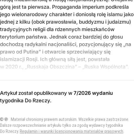
górą jest ta pierwsza. Propaganda imperium podkreśla
jego wielonarodowy charakter i doniosłą rolę islamu jako
jednej z kilku (obok prawosławia, buddyzmu i judaizmu)
tradycyjnych religii dla rdzennych mieszkańców
terytorium państwa. Jednak coraz bardziej do głosu
dochodzą radykalni nacjonaliści, pozycjonujący się „na
prawo od Putina” i otwarcie sprzeciwiający się
islamizacji Rosji. Ich główną siłą jest, powstała
w 2020 r., „Russkaja Obszczina” – „Ruska Wspólnota”.
Artykuł został opublikowany w
7/2026 wydaniu
tygodnika Do Rzeczy
.
© ℗
Materiał chroniony prawem autorskim. Wszelkie prawa zastrzeżone.
Dalsze rozpowszechnianie artykułu tylko za zgodą wydawcy tygodnika
Do Rzeczy.
Regulamin i warunki licencjonowania materiałów prasowych
.