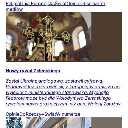
Religia
Unia Europejska
Świat
Opinie
Obserwator
mediów
Nowy rywal Zełenskiego
Zastał Ukrainę analogową, zostawił cyfrową.
Próbował też rozprawić się z korupcją w armii, za co
wyleciał z ministerialnego stanowiska. Mychajło
Fedorow może być dla Wołodymyra Zełenskiego
rywalem nawet groźniejszym niż gen. Wałerij Załużny.
Opinie
DoRzeczy+
Świat
W numerze