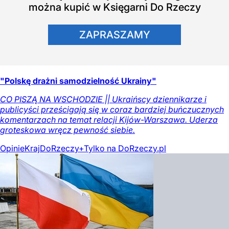
można kupić w Księgarni Do Rzeczy
ZAPRASZAMY
"Polskę drażni samodzielność Ukrainy"
CO PISZĄ NA WSCHODZIE || Ukraińscy dziennikarze i
publicyści prześcigają się w coraz bardziej buńczucznych
komentarzach na temat relacji Kijów-Warszawa. Uderza
groteskowa wręcz pewność siebie.
Opinie
Kraj
DoRzeczy+
Tylko na DoRzeczy.pl