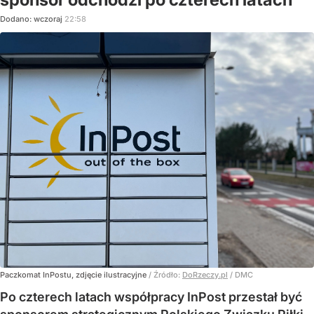
Dodano:
wczoraj
22:58
Paczkomat InPostu, zdjęcie ilustracyjne
/ Źródło:
DoRzeczy.pl
/
DMC
Po czterech latach współpracy InPost przestał być