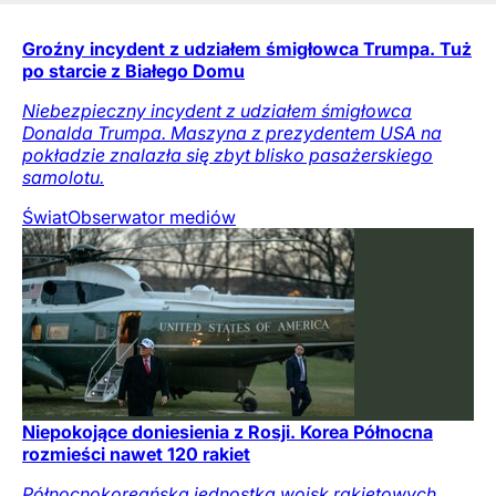
Groźny incydent z udziałem śmigłowca Trumpa. Tuż
po starcie z Białego Domu
Niebezpieczny incydent z udziałem śmigłowca
Donalda Trumpa. Maszyna z prezydentem USA na
pokładzie znalazła się zbyt blisko pasażerskiego
samolotu.
Świat
Obserwator mediów
Niepokojące doniesienia z Rosji. Korea Północna
rozmieści nawet 120 rakiet
Północnokoreańska jednostka wojsk rakietowych