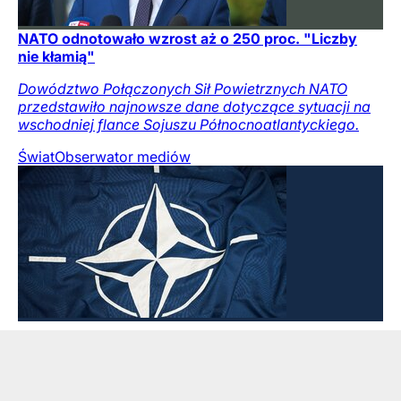
NATO odnotowało wzrost aż o 250 proc. "Liczby
nie kłamią"
Dowództwo Połączonych Sił Powietrznych NATO
przedstawiło najnowsze dane dotyczące sytuacji na
wschodniej flance Sojuszu Północnoatlantyckiego.
Świat
Obserwator mediów