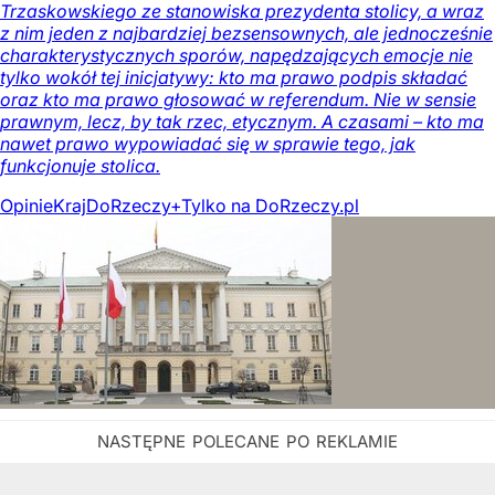
Trzaskowskiego ze stanowiska prezydenta stolicy, a wraz
z nim jeden z najbardziej bezsensownych, ale jednocześnie
charakterystycznych sporów, napędzających emocje nie
tylko wokół tej inicjatywy: kto ma prawo podpis składać
oraz kto ma prawo głosować w referendum. Nie w sensie
prawnym, lecz, by tak rzec, etycznym. A czasami – kto ma
nawet prawo wypowiadać się w sprawie tego, jak
funkcjonuje stolica.
Opinie
Kraj
DoRzeczy+
Tylko na DoRzeczy.pl