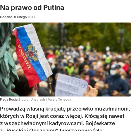
Na prawo od Putina
Dodano:
8
lutego
16:00
Flaga Rosja
Źródło:
Unsplash
/
Valery Tenevoy
Prowadzą własną krucjatę przeciwko muzułmanom,
których w Rosji jest coraz więcej. Kłócą się nawet
z wszechwładnymi kadyrowcami. Bojówkarze
z „Russkiej Obszcziny” tworzą nową falę