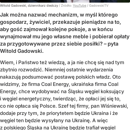
Witold Gadowski, dziennikarz śledczy
/ Źródło:
YouTube
/
GadowskiTV
Jak można nazwać mechanizm, w myśl którego
gospodarz, żywiciel, przekazuje pieniądze na to,
aby gość zajmował kolejne pokoje, a w końcu
wynajmował mu jego własne meble i pobierał opłaty
za przygotowywane przez siebie posiłki? – pyta
Witold Gadowski.
Wiem, i Państwo też wiedzą, a ja nie chcę się nad tym
zbytnio rozwodzić. Niemniej ostatnie wydarzenia
nakazują podsumować postawę polskich władz. Oto
widzimy, że firma Coal Energy, ukraińska firma Coal
Energy, chce wydobywać na Śląsku węgiel koksujący
i węgiel energetyczny, twierdząc, że opłaci jej się to,
co nie opłaca się Polsce. Szef tej firmy, pan Wiśniewski,
dodaje przy tym, że priorytetem będzie Ukraina i że
węgiel ten będzie wysyłany na Ukrainę. A więc
z polskiego Śląska na Ukrainę będzie trafiał węgiel