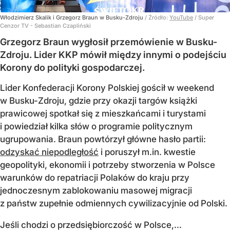
Włodzimierz Skalik i Grzegorz Braun w Busku-Zdroju
/ Źródło:
YouTube
/
Super
Cenzor TV - Sebastian Czapliński
Grzegorz Braun wygłosił przemówienie w Busku-
Zdroju. Lider KKP mówił między innymi o podejściu
Korony do polityki gospodarczej.
Lider Konfederacji Korony Polskiej gościł w weekend
w Busku-Zdroju, gdzie przy okazji targów książki
prawicowej spotkał się z mieszkańcami i turystami
i powiedział kilka słów o programie politycznym
ugrupowania. Braun powtórzył główne hasło partii:
odzyskać niepodległość
i poruszył m.in. kwestie
geopolityki, ekonomii i potrzeby stworzenia w Polsce
warunków do repatriacji Polaków do kraju przy
jednoczesnym zablokowaniu masowej migracji
z państw zupełnie odmiennych cywilizacyjnie od Polski.
Jeśli chodzi o przedsiębiorczość w Polsce,...