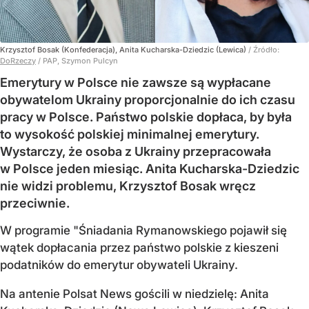
Krzysztof Bosak (Konfederacja), Anita Kucharska-Dziedzic (Lewica)
/ Źródło:
DoRzeczy
/
PAP, Szymon Pulcyn
Emerytury w Polsce nie zawsze są wypłacane
obywatelom Ukrainy proporcjonalnie do ich czasu
pracy w Polsce. Państwo polskie dopłaca, by była
to wysokość polskiej minimalnej emerytury.
Wystarczy, że osoba z Ukrainy przepracowała
w Polsce jeden miesiąc. Anita Kucharska-Dziedzic
nie widzi problemu, Krzysztof Bosak wręcz
przeciwnie.
W programie "Śniadania Rymanowskiego pojawił się
wątek dopłacania przez państwo polskie z kieszeni
podatników do emerytur obywateli Ukrainy.
Na antenie Polsat News gościli w niedzielę: Anita