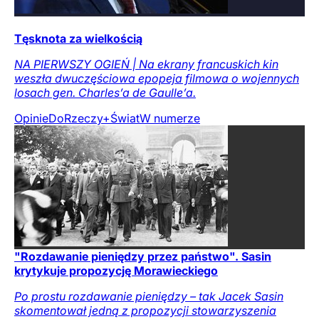
Tęsknota za wielkością
NA PIERWSZY OGIEŃ | Na ekrany francuskich kin
weszła dwuczęściowa epopeja filmowa o wojennych
losach gen. Charles’a de Gaulle’a.
Opinie
DoRzeczy+
Świat
W numerze
"Rozdawanie pieniędzy przez państwo". Sasin
krytykuje propozycję Morawieckiego
Po prostu rozdawanie pieniędzy – tak Jacek Sasin
skomentował jedną z propozycji stowarzyszenia