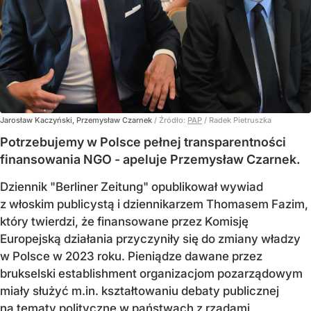
Jarosław Kaczyński, Przemysław Czarnek
/ Źródło:
PAP
/
Radek Pietruszka
Potrzebujemy w Polsce pełnej transparentności
finansowania NGO - apeluje Przemysław Czarnek.
Dziennik "Berliner Zeitung" opublikował wywiad
z włoskim publicystą i dziennikarzem Thomasem Fazim,
który twierdzi, że finansowane przez Komisję
Europejską działania przyczyniły się do zmiany władzy
w Polsce w 2023 roku. Pieniądze dawane przez
brukselski establishment organizacjom pozarządowym
miały służyć m.in. kształtowaniu debaty publicznej
na tematy polityczne w państwach z rządami