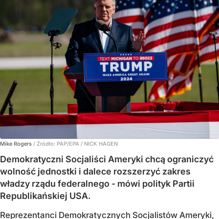
Mike Rogers
/ Źródło:
PAP/EPA
/
NICK HAGEN
Demokratyczni Socjaliści Ameryki chcą ograniczyć
wolność jednostki i dalece rozszerzyć zakres
władzy rządu federalnego - mówi polityk Partii
Republikańskiej USA.
Reprezentanci Demokratycznych Socjalistów Ameryki,