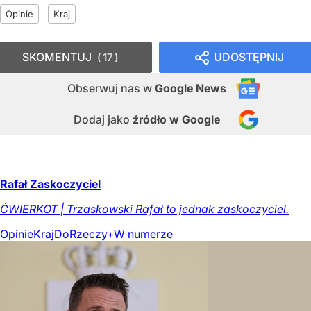
Opinie
Kraj
SKOMENTUJ
UDOSTĘPNIJ
17
Obserwuj nas
w
Google News
Dodaj jako
źródło w Google
Rafał Zaskoczyciel
ĆWIERKOT | Trzaskowski Rafał to jednak zaskoczyciel.
Opinie
Kraj
DoRzeczy+
W numerze