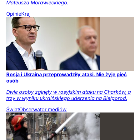
Mateusza Morawieckiego.
Opinie
Kraj
Rosja i Ukraina przeprowadziły ataki. Nie żyje pięć
osób
Dwie osoby zginęły w rosyjskim ataku na Charków, a
trzy w wyniku ukraińskiego uderzenia na Biełgorod.
Świat
Obserwator mediów