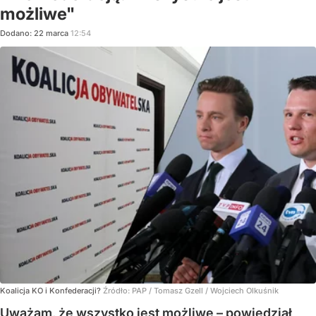
możliwe"
Dodano:
22
marca
12:54
Koalicja KO i Konfederacji?
Źródło:
PAP
/
Tomasz Gzell / Wojciech Olkuśnik
Uważam, że wszystko jest możliwe – powiedział