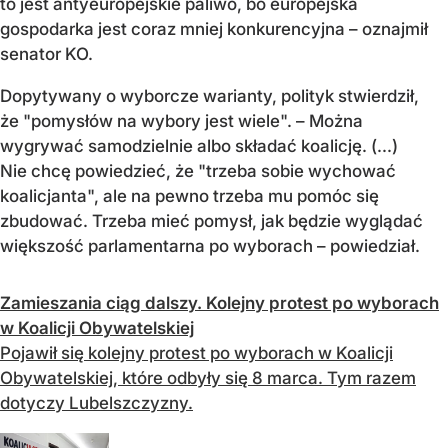
to jest antyeuropejskie paliwo, bo europejska
gospodarka jest coraz mniej konkurencyjna – oznajmił
senator KO.
Dopytywany o wyborcze warianty, polityk stwierdził,
że "pomysłów na wybory jest wiele". – Można
wygrywać samodzielnie albo składać koalicję. (...)
Nie chcę powiedzieć, że "trzeba sobie wychować
koalicjanta", ale na pewno trzeba mu pomóc się
zbudować. Trzeba mieć pomysł, jak będzie wyglądać
większość parlamentarna po wyborach – powiedział.
Zamieszania ciąg dalszy. Kolejny protest po wyborach
w Koalicji Obywatelskiej
Pojawił się kolejny protest po wyborach w Koalicji
Obywatelskiej, które odbyły się 8 marca. Tym razem
dotyczy Lubelszczyzny.