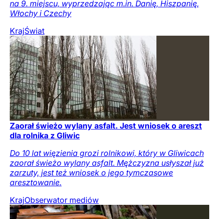
na 9. miejscu, wyprzedzając m.in. Danię, Hiszpanię,
Włochy i Czechy
Kraj
Świat
Zaorał świeżo wylany asfalt. Jest wniosek o areszt
dla rolnika z Gliwic
Do 10 lat więzienia grozi rolnikowi, który w Gliwicach
zaorał świeżo wylany asfalt. Mężczyzna usłyszał już
zarzuty, jest też wniosek o jego tymczasowe
aresztowanie.
Kraj
Obserwator mediów