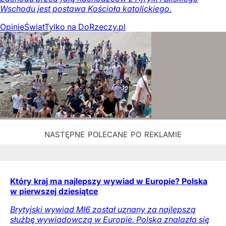
Wschodu jest postawa Kościoła katolickiego.
Opinie
Świat
Tylko na DoRzeczy.pl
Który kraj ma najlepszy wywiad w Europie? Polska
w pierwszej dziesiątce
Brytyjski wywiad MI6 został uznany za najlepszą
służbę wywiadowczą w Europie. Polska znalazła się