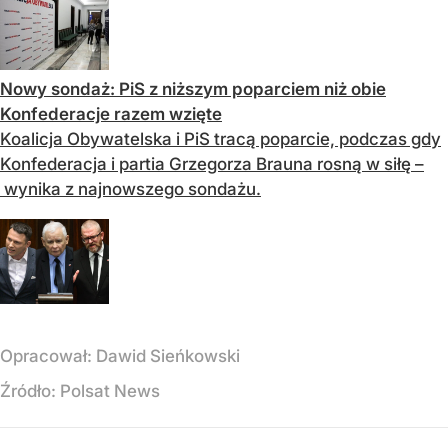
Nowy sondaż: PiS z niższym poparciem niż obie
Konfederacje razem wzięte
Koalicja Obywatelska i PiS tracą poparcie, podczas gdy
Konfederacja i partia Grzegorza Brauna rosną w siłę –
wynika z najnowszego sondażu.
Opracował:
Dawid Sieńkowski
Źródło:
Polsat News