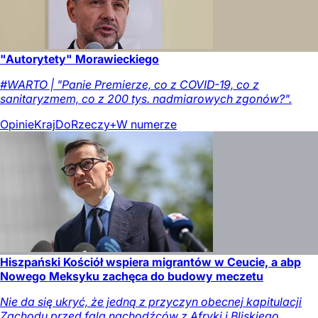
"Autorytety" Morawieckiego
#WARTO | "Panie Premierze, co z COVID-19, co z
sanitaryzmem, co z 200 tys. nadmiarowych zgonów?".
Opinie
Kraj
DoRzeczy+
W numerze
Hiszpański Kościół wspiera migrantów w Ceucie, a abp
Nowego Meksyku zachęca do budowy meczetu
Nie da się ukryć, że jedną z przyczyn obecnej kapitulacji
Zachodu przed falą nachodźców z Afryki i Bliskiego