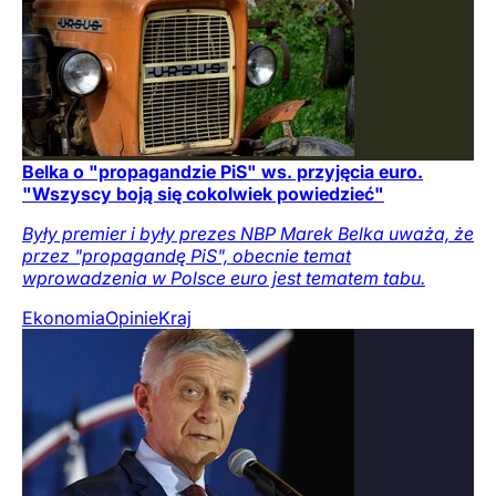
Belka o "propagandzie PiS" ws. przyjęcia euro.
"Wszyscy boją się cokolwiek powiedzieć"
Były premier i były prezes NBP Marek Belka uważa, że
przez "propagandę PiS", obecnie temat
wprowadzenia w Polsce euro jest tematem tabu.
Ekonomia
Opinie
Kraj