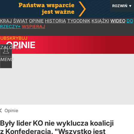
ROZWIŃ
▼
KRAJ
ŚWIAT
OPINIE
HISTORIA
TYGODNIK
KSIĄŻKI
WIDEO
DO
RZECZY+
WSPIERAJ
SUBSKRYBUJ
OPINIE
ZALOGUJ
MENU
Opinie
Były lider KO nie wyklucza koalicji
z Konfederacją. "Wszystko jest