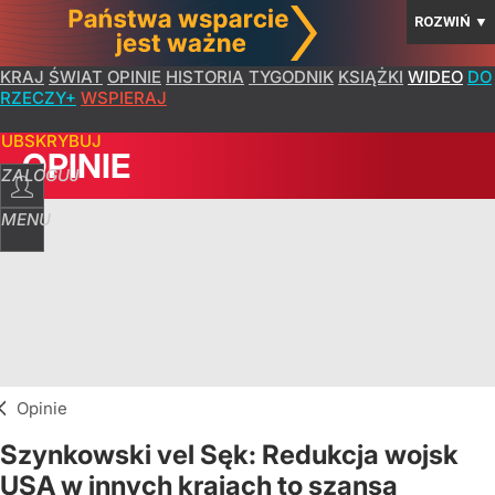
ROZWIŃ
▼
KRAJ
ŚWIAT
OPINIE
HISTORIA
TYGODNIK
KSIĄŻKI
WIDEO
DO
RZECZY+
WSPIERAJ
SUBSKRYBUJ
OPINIE
ZALOGUJ
MENU
Opinie
Szynkowski vel Sęk: Redukcja wojsk
USA w innych krajach to szansa