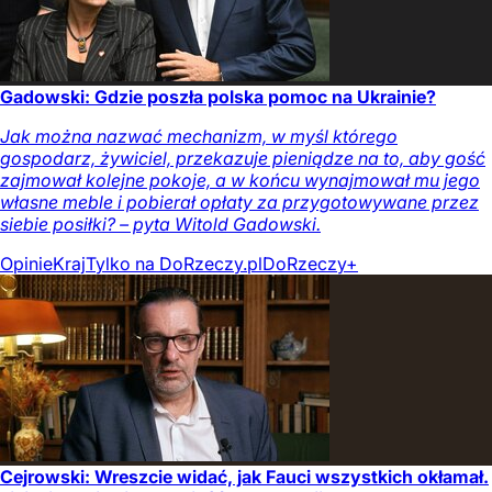
Gadowski: Gdzie poszła polska pomoc na Ukrainie?
Jak można nazwać mechanizm, w myśl którego
gospodarz, żywiciel, przekazuje pieniądze na to, aby gość
zajmował kolejne pokoje, a w końcu wynajmował mu jego
własne meble i pobierał opłaty za przygotowywane przez
siebie posiłki? – pyta Witold Gadowski.
Opinie
Kraj
Tylko na DoRzeczy.pl
DoRzeczy+
Cejrowski: Wreszcie widać, jak Fauci wszystkich okłamał.