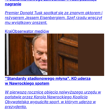
nagranie
Premier Donald Tusk spotkał się ze znanym aktorem i
reżyserem Jessem Eisenbergiem. Szef rządu wręczył
mu wyjątkowy prezent.
Kraj
Obserwator mediów
"Standardy stadionowego młyna". KO uderza
w Nawrockiego spotem
W pierwszą rocznicę objęcia najwyższego urzędu w
państwie przez Karola Nawrockiego Koalicja
Obywatelska wypuściła sport, w którym uderza w
prezydenta.