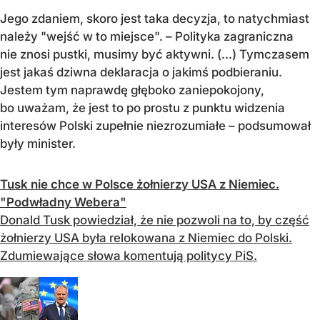
Jego zdaniem, skoro jest taka decyzja, to natychmiast
należy "wejść w to miejsce". – Polityka zagraniczna
nie znosi pustki, musimy być aktywni. (...) Tymczasem
jest jakaś dziwna deklaracja o jakimś podbieraniu.
Jestem tym naprawdę głęboko zaniepokojony,
bo uważam, że jest to po prostu z punktu widzenia
interesów Polski zupełnie niezrozumiałe – podsumował
były minister.
Tusk nie chce w Polsce żołnierzy USA z Niemiec.
"Podwładny Webera"
Donald Tusk powiedział, że nie pozwoli na to, by część
żołnierzy USA była relokowana z Niemiec do Polski.
Zdumiewające słowa komentują politycy PiS.