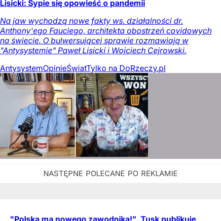
Lisicki: Sypie się opowieść o pandemii
Na jaw wychodzą nowe fakty ws. działalności dr.
Anthony'ego Fauciego, architekta obostrzeń covidowych
na świecie. O bulwersującej sprawie rozmawiają w
"Antysystemie" Paweł Lisicki i Wojciech Cejrowski.
Antysystem
Opinie
Świat
Tylko na DoRzeczy.pl
"Polska ma nowego zawodnika!". Tusk publikuje