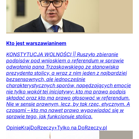
Kto jest warszawianinem
KONSTYTUCJA WOLNOŚCI || Ruszyło zbieranie
podpisów pod wnioskiem o referendum w sprawie
odwołania pana Trzaskowskiego ze stanowiska
prezydenta stolicy, a wraz z nim jeden z najbardziej
bezsensownych, ale jednocześnie
charakterystycznych sporów, napędzających emocje
nie tylko wokół tej inicjatywy: kto ma prawo podpis
składać oraz kto ma prawo głosować w referendum.
Nie w sensie prawnym, lecz, by tak rzec, etycznym. A
czasami – kto ma nawet prawo wypowiadać się w
sprawie tego, jak funkcjonuje stolica.
Opinie
Kraj
DoRzeczy+
Tylko na DoRzeczy.pl