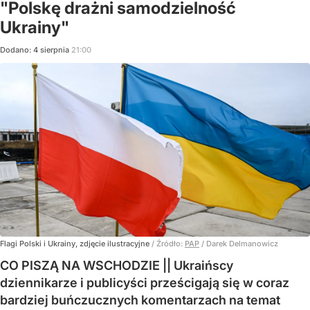
"Polskę drażni samodzielność
Ukrainy"
Dodano:
4
sierpnia
21:00
Flagi Polski i Ukrainy, zdjęcie ilustracyjne
/ Źródło:
PAP
/
Darek Delmanowicz
CO PISZĄ NA WSCHODZIE || Ukraińscy
dziennikarze i publicyści prześcigają się w coraz
bardziej buńczucznych komentarzach na temat