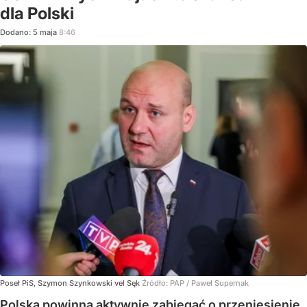
dla Polski
Dodano:
5
maja
8:46
Poseł PiS, Szymon Szynkowski vel Sęk
Źródło:
PAP
/
Paweł Supernak
Polska powinna aktywnie zabiegać o przeniesienie