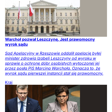
Warchoł pozwał Leszczynę. Jest prawomocny
wyrok sądu
Sąd Apelacyjny w Rzeszowie oddalił apelację byłej
minister zdrowia Izabeli Leszczyny od wyroku w
sprawie o ochronę dóbr osobistych wytoczonej jej
przez posła PiS Marcina Warchoła. Oznacza to, że
wyrok sądu pierwszej instancji stał się prawomocny.
Kraj