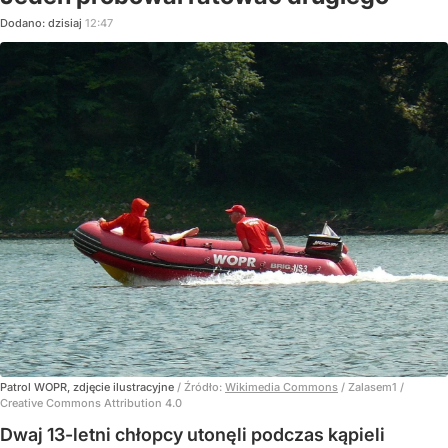
Dodano:
dzisiaj
12:47
Patrol WOPR, zdjęcie ilustracyjne
/ Źródło:
Wikimedia Commons
/
Zalasem1 /
Creative Commons Attribution 4.0
Dwaj 13-letni chłopcy utonęli podczas kąpieli