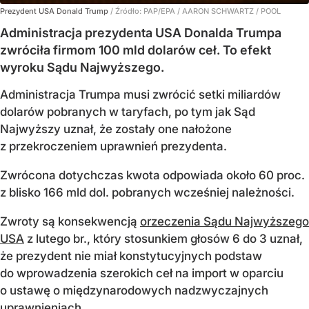
Prezydent USA Donald Trump
/ Źródło:
PAP/EPA
/
AARON SCHWARTZ / POOL
Administracja prezydenta USA Donalda Trumpa
zwróciła firmom 100 mld dolarów ceł. To efekt
wyroku Sądu Najwyższego.
Administracja Trumpa musi zwrócić setki miliardów
dolarów pobranych w taryfach, po tym jak Sąd
Najwyższy uznał, że zostały one nałożone
z przekroczeniem uprawnień prezydenta.
Zwrócona dotychczas kwota odpowiada około 60 proc.
z blisko 166 mld dol. pobranych wcześniej należności.
Zwroty są konsekwencją
orzeczenia Sądu Najwyższego
USA
z lutego br., który stosunkiem głosów 6 do 3 uznał,
że prezydent nie miał konstytucyjnych podstaw
do wprowadzenia szerokich ceł na import w oparciu
o ustawę o międzynarodowych nadzwyczajnych
uprawnieniach...