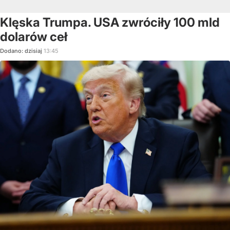
Klęska Trumpa. USA zwróciły 100 mld
dolarów ceł
Dodano:
dzisiaj
13:45