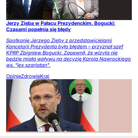
Jerzy Zięba w Pałacu Prezydenckim. Bogucki:
Czasami popełnia się błędy
Spotkanie Jerzego Zięby z przedstawicielami
Kancelarii Prezydenta było błędem – przyznał szef
KPRP Zbigniew Bogucki. Zapewnił, że wizyta nie
będzie miała wpływu na decyzję Karola Nawrockiego
ws. "lex szarlatan".
Opinie
Zdrowie
Kraj