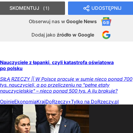
SKOMENTUJ
UDOSTĘPNIJ
1
Obserwuj nas
w
Google News
Dodaj jako
źródło w Google
Nauczyciele z łapanki, czyli katastrofa oświatowa
po polsku
SIŁĄ RZECZY || W Polsce pracuje w sumie nieco ponad 700
tys. nauczycieli, a po przeliczeniu na "pełne etaty
nauczycielskie" – nieco ponad 500 tys. A ilu brakuje?
Opinie
Ekonomia
Kraj
DoRzeczy+
Tylko na DoRzeczy.pl