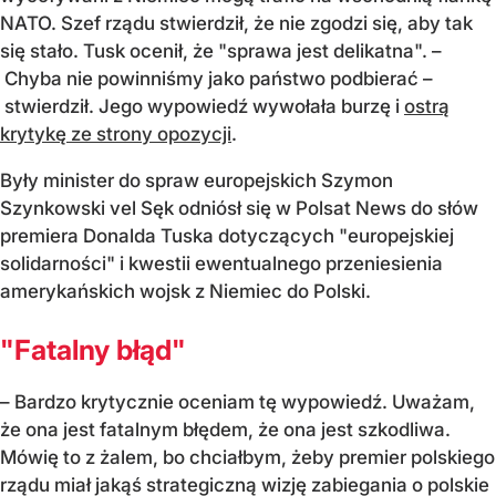
NATO. Szef rządu stwierdził, że nie zgodzi się, aby tak
się stało. Tusk ocenił, że "sprawa jest delikatna". –
Chyba nie powinniśmy jako państwo podbierać –
stwierdził. Jego wypowiedź wywołała burzę i
ostrą
krytykę ze strony opozycji
.
Były minister do spraw europejskich Szymon
Szynkowski vel Sęk odniósł się w Polsat News do słów
premiera Donalda Tuska dotyczących "europejskiej
solidarności" i kwestii ewentualnego przeniesienia
amerykańskich wojsk z Niemiec do Polski.
"Fatalny błąd"
– Bardzo krytycznie oceniam tę wypowiedź. Uważam,
że ona jest fatalnym błędem, że ona jest szkodliwa.
Mówię to z żalem, bo chciałbym, żeby premier polskiego
rządu miał jakąś strategiczną wizję zabiegania o polskie