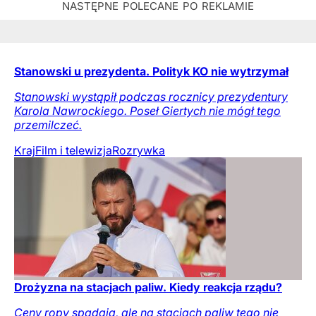
Stanowski u prezydenta. Polityk KO nie wytrzymał
Stanowski wystąpił podczas rocznicy prezydentury
Karola Nawrockiego. Poseł Giertych nie mógł tego
przemilczeć.
Kraj
Film i telewizja
Rozrywka
Drożyzna na stacjach paliw. Kiedy reakcja rządu?
Ceny ropy spadają, ale na stacjach paliw tego nie