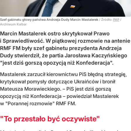
Szef gabinetu głowy państwa Andrzeja Dudy Marcin Mastalerek
/ Źródło:
PAP
/
Archiwum Kalbar
Marcin Mastalerek ostro skrytykował Prawo
i Sprawiedliwość. W piątkowej rozmowie na antenie
RMF FM były szef gabinetu prezydenta Andrzeja
Dudy stwierdził, że partia Jarosława Kaczyńskiego
"jest dziś gorszą opozycją niż Konfederacja".
Mastalerek zarzucił kierownictwu PiS błędną strategię,
krytykował pomysły dotyczące Ukraińców i bronił
Mateusza Morawieckiego. – PiS jest dziś gorszą
opozycją niż Konfederacja – powiedział Mastalerek
w "Porannej rozmowie" RMF FM.
"To przestało być oczywiste"