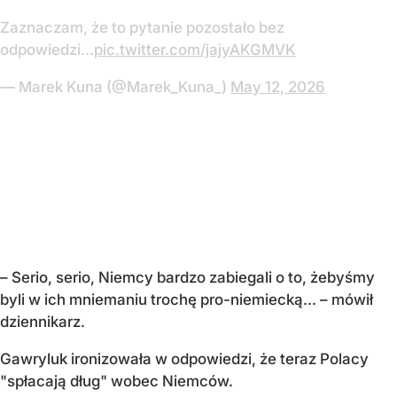
Zaznaczam, że to pytanie pozostało bez
odpowiedzi...
pic.twitter.com/jajyAKGMVK
— Marek Kuna (@Marek_Kuna_)
May 12, 2026
– Serio, serio, Niemcy bardzo zabiegali o to, żebyśmy
byli w ich mniemaniu trochę pro-niemiecką... – mówił
dziennikarz.
Gawryluk ironizowała w odpowiedzi, że teraz Polacy
"spłacają dług" wobec Niemców.