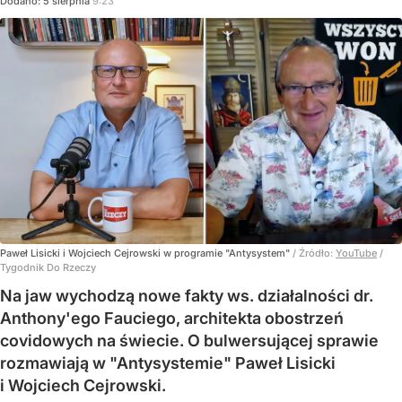
Dodano:
5
sierpnia
9:23
Paweł Lisicki i Wojciech Cejrowski w programie "Antysystem"
/ Źródło:
YouTube
/
Tygodnik Do Rzeczy
Na jaw wychodzą nowe fakty ws. działalności dr.
Anthony'ego Fauciego, architekta obostrzeń
covidowych na świecie. O bulwersującej sprawie
rozmawiają w "Antysystemie" Paweł Lisicki
i Wojciech Cejrowski.