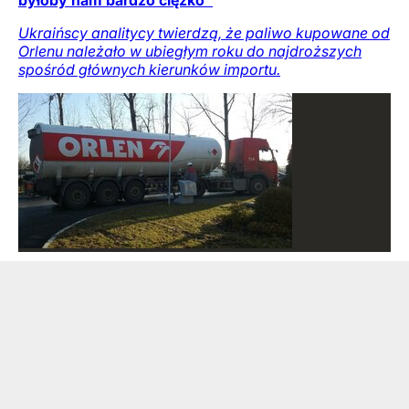
Ukraińscy analitycy twierdzą, że paliwo kupowane od
Orlenu należało w ubiegłym roku do najdroższych
spośród głównych kierunków importu.