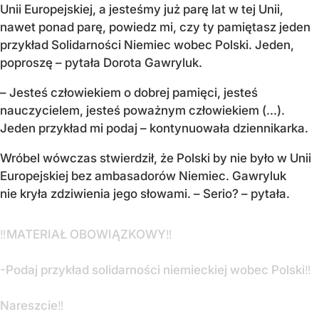
Unii Europejskiej, a jesteśmy już parę lat w tej Unii,
nawet ponad parę, powiedz mi, czy ty pamiętasz jeden
przykład Solidarności Niemiec wobec Polski. Jeden,
poproszę – pytała Dorota Gawryluk.
– Jesteś człowiekiem o dobrej pamięci, jesteś
nauczycielem, jesteś poważnym człowiekiem (...).
Jeden przykład mi podaj – kontynuowała dziennikarka.
Wróbel wówczas stwierdził, że Polski by nie było w Unii
Europejskiej bez ambasadorów Niemiec. Gawryluk
nie kryła zdziwienia jego słowami. – Serio? – pytała.
‼️MATERIAŁ OBOWIĄZKOWY‼️
-Podaj przykład solidarności niemieckiej wobec Polski‼️
Nareszcie‼️