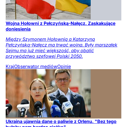
Wojna Hołowni z Pełczyńską-Nałęcz. Zaskakujące
doniesienia
Między Szymonem Hołownią a Katarzyną
Pełczyńską-Nałęcz ma trwać wojna. Były marszałek
Sejmu ma już mieć większość, aby obalić
przywództwo szefowej Polski 2050.
Kraj
Obserwator mediów
Opinie
Ukraina ujawnia dane o paliwie z Orlenu. "Bez tego
byłoby nam bardzo ciężko"