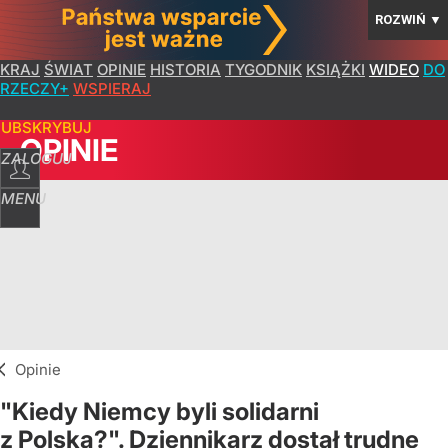
ROZWIŃ
▼
KRAJ
ŚWIAT
OPINIE
HISTORIA
TYGODNIK
KSIĄŻKI
WIDEO
DO
RZECZY+
WSPIERAJ
SUBSKRYBUJ
OPINIE
ZALOGUJ
MENU
Opinie
"Kiedy Niemcy byli solidarni
z Polską?". Dziennikarz dostał trudne