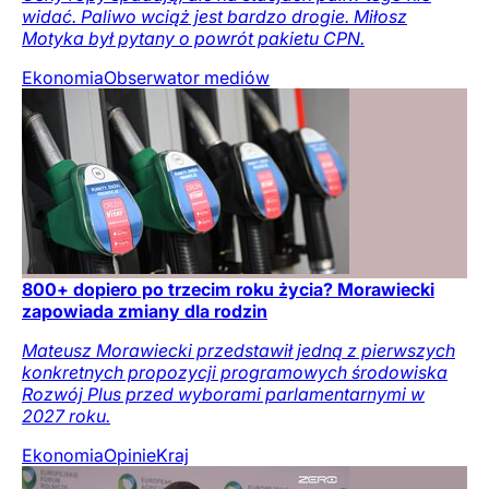
widać. Paliwo wciąż jest bardzo drogie. Miłosz
Motyka był pytany o powrót pakietu CPN.
Ekonomia
Obserwator mediów
800+ dopiero po trzecim roku życia? Morawiecki
zapowiada zmiany dla rodzin
Mateusz Morawiecki przedstawił jedną z pierwszych
konkretnych propozycji programowych środowiska
Rozwój Plus przed wyborami parlamentarnymi w
2027 roku.
Ekonomia
Opinie
Kraj