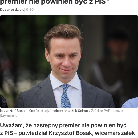
premier nie powinien być z PiS"
Dodano:
dzisiaj
9:30
Krzysztof Bosak (Konfederacja), wicemarszałek Sejmu
/ Źródło:
PAP
/
Leszek
Szymański
Uważam, że następny premier nie powinien być
z PiS – powiedział Krzysztof Bosak, wicemarszałek