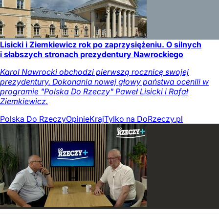
Lisicki i Ziemkiewicz rok po zaprzysiężeniu. O silnych
i słabszych stronach prezydentury Nawrockiego
Karol Nawrocki obchodzi pierwszą rocznicę swojej
prezydentury. Dokonania nowej głowy państwa ocenili w
programie "Polska Do Rzeczy" Paweł Lisicki i Rafał
Ziemkiewicz.
Polska Do Rzeczy
Opinie
Kraj
Tylko na DoRzeczy.pl