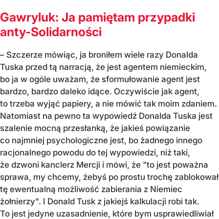
Gawryluk: Ja pamiętam przypadki
anty-Solidarności
– Szczerze mówiąc, ja broniłem wiele razy Donalda
Tuska przed tą narracją, że jest agentem niemieckim,
bo ja w ogóle uważam, że sformułowanie agent jest
bardzo, bardzo daleko idące. Oczywiście jak agent,
to trzeba wyjąć papiery, a nie mówić tak moim zdaniem.
Natomiast na pewno ta wypowiedź Donalda Tuska jest
szalenie mocną przesłanką, że jakieś powiązanie
co najmniej psychologiczne jest, bo żadnego innego
racjonalnego powodu do tej wypowiedzi, niż taki,
że dzwoni kanclerz Mercji i mówi, że "to jest poważna
sprawa, my chcemy, żebyś po prostu trochę zablokował
tę ewentualną możliwość zabierania z Niemiec
żołnierzy". I Donald Tusk z jakiejś kalkulacji robi tak.
To jest jedyne uzasadnienie, które bym usprawiedliwiał