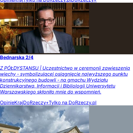
Bednarska 2/4
Z PÓŁDYSTANSU | Uczestnictwo w ceremonii zawieszenia
wiechy - symbolizującej osiągnięcie najwyższego punktu
konstrukcyjnego budowli - na gmachu Wydziału
Dziennikarstwa, Informacji i Bibliologii Uniwersytetu
Warszawskiego skłoniło mnie do wspomnień.
Opinie
Kraj
DoRzeczy+
Tylko na DoRzeczy.pl