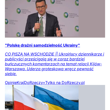
"Polskę drażni samodzielność Ukrainy"
CO PISZĄ NA WSCHODZIE || Ukraińscy dziennikarze i
publicyści prześcigają się w coraz bardziej
buńczucznych komentarzach na temat relacji Kijów-
Warszawa. Uderza groteskowa wręcz pewność
siebie.
Opinie
Kraj
DoRzeczy+
Tylko na DoRzeczy.pl