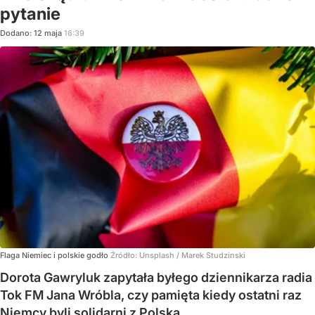
pytanie
Dodano:
12
maja
16:39
Flaga Niemiec i polskie godło
Źródło:
Unsplash
/
Marek Studzinski
Dorota Gawryluk zapytała byłego dziennikarza radia
Tok FM Jana Wróbla, czy pamięta kiedy ostatni raz
Niemcy byli solidarni z Polską.