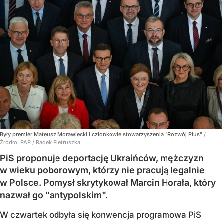
Były premier Mateusz Morawiecki i członkowie stowarzyszenia "Rozwój Plus"
/
Źródło:
PAP
/
Radek Pietruszka
PiS proponuje deportację Ukraińców, mężczyzn
w wieku poborowym, którzy nie pracują legalnie
w Polsce. Pomysł skrytykował Marcin Horała, który
nazwał go "antypolskim".
W czwartek odbyła się konwencja programowa PiS