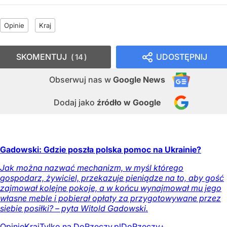
Opinie
Kraj
SKOMENTUJ
UDOSTĘPNIJ
14
Obserwuj nas
w
Google News
Dodaj jako
źródło w Google
Gadowski: Gdzie poszła polska pomoc na Ukrainie?
Jak można nazwać mechanizm, w myśl którego
gospodarz, żywiciel, przekazuje pieniądze na to, aby gość
zajmował kolejne pokoje, a w końcu wynajmował mu jego
własne meble i pobierał opłaty za przygotowywane przez
siebie posiłki? – pyta Witold Gadowski.
Opinie
Kraj
Tylko na DoRzeczy.pl
DoRzeczy+