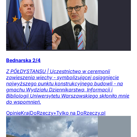
Bednarska 2/4
Z PÓŁDYSTANSU | Uczestnictwo w ceremonii
zawieszenia wiechy - symbolizującej osiągnięcie
najwyższego punktu konstrukcyjnego budowli - na
gmachu Wydziału Dziennikarstwa, Informacji i
Bibliologii Uniwersytetu Warszawskiego skłoniło mnie
do wspomnień.
Opinie
Kraj
DoRzeczy+
Tylko na DoRzeczy.pl