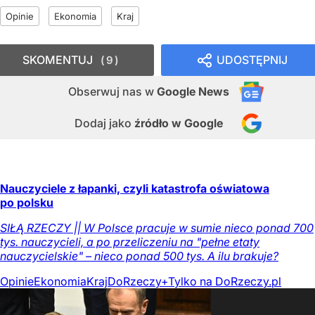
Opinie
Ekonomia
Kraj
SKOMENTUJ
UDOSTĘPNIJ
9
Obserwuj nas
w
Google News
Dodaj jako
źródło w Google
Nauczyciele z łapanki, czyli katastrofa oświatowa
po polsku
SIŁĄ RZECZY || W Polsce pracuje w sumie nieco ponad 700
tys. nauczycieli, a po przeliczeniu na "pełne etaty
nauczycielskie" – nieco ponad 500 tys. A ilu brakuje?
Opinie
Ekonomia
Kraj
DoRzeczy+
Tylko na DoRzeczy.pl