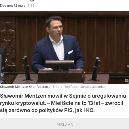
Dodano:
12
maja
16:23
Sławomir Mentzen (Konfederacja)
Źródło:
YouTube
/
Janusz Jaskółka
Sławomir Mentzen mówił w Sejmie o uregulowaniu
rynku kryptowalut. – Mieliście na to 13 lat – zwrócił
się zarówno do polityków PiS, jak i KO.