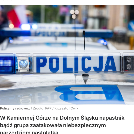
Policyjny radiowóz
/ Źródło:
PAP
/
Krzysztof Ćwik
W Kamiennej Górze na Dolnym Śląsku napastnik
bądź grupa zaatakowała niebezpiecznym
narzędziem nastolatka.