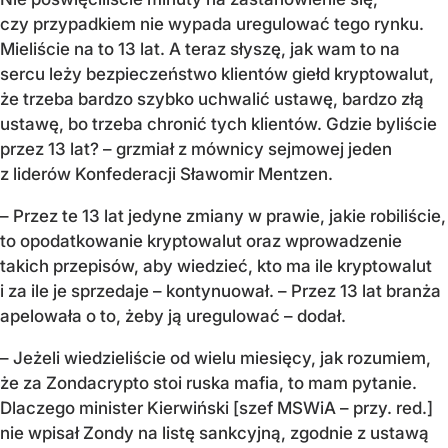
czy przypadkiem nie wypada uregulować tego rynku.
Mieliście na to 13 lat. A teraz słyszę, jak wam to na
sercu leży bezpieczeństwo klientów giełd kryptowalut,
że trzeba bardzo szybko uchwalić ustawę, bardzo złą
ustawę, bo trzeba chronić tych klientów. Gdzie byliście
przez 13 lat? – grzmiał z mównicy sejmowej jeden
z liderów Konfederacji Sławomir Mentzen.
– Przez te 13 lat jedyne zmiany w prawie, jakie robiliście,
to opodatkowanie kryptowalut oraz wprowadzenie
takich przepisów, aby wiedzieć, kto ma ile kryptowalut
i za ile je sprzedaje – kontynuował. – Przez 13 lat branża
apelowała o to, żeby ją uregulować – dodał.
– Jeżeli wiedzieliście od wielu miesięcy, jak rozumiem,
że za Zondacrypto stoi ruska mafia, to mam pytanie.
Dlaczego minister Kierwiński [szef MSWiA – przy. red.]
nie wpisał Zondy na listę sankcyjną, zgodnie z ustawą