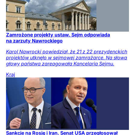
Zamrożone projekty ustaw. Sejm odpowiada
na zarzuty Nawrockiego
Karol Nawrocki powiedział, że 21 z 22 prezydenckich
projektów utknęło w sejmowej zamrażarce. Na słowa
głowy państwa zareagowała Kancelaria Sejmu.
Kraj
Sankcje na Rosję i Iran. Senat USA przegłosował