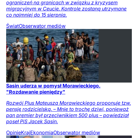
ograniczeń na granicach w związku z kryzysem
migracyjnym w Ceucie. Kontrole zostaną utrzymane
co najmniej do 15 sierpnia.
Świat
Obserwator mediów
Sasin uderza w pomysł Morawieckiego.
"Rozdawanie pieniędzy"
Rozwój Plus Mateusza Morawieckiego proponuje tzw.
pensję rodzicielską. – Mnie to trochę dziwi, ponieważ
pan premier był przeciwnikiem 500 plus – powiedział
poseł PiS Jacek Sasin.
Opinie
Kraj
Ekonomia
Obserwator mediów