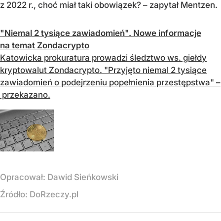
z 2022 r., choć miał taki obowiązek? – zapytał Mentzen.
"Niemal 2 tysiące zawiadomień". Nowe informacje
na temat Zondacrypto
Katowicka prokuratura prowadzi śledztwo ws. giełdy
kryptowalut Zondacrypto. "Przyjęto niemal 2 tysiące
zawiadomień o podejrzeniu popełnienia przestępstwa" –
przekazano.
Opracował:
Dawid Sieńkowski
Źródło:
DoRzeczy.pl