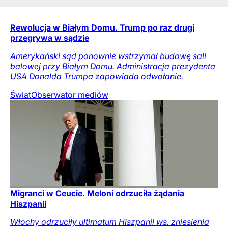
Rewolucja w Białym Domu. Trump po raz drugi
przegrywa w sądzie
Amerykański sąd ponownie wstrzymał budowę sali
balowej przy Białym Domu. Administracja prezydenta
USA Donalda Trumpa zapowiada odwołanie.
Świat
Obserwator mediów
Migranci w Ceucie. Meloni odrzuciła żądania
Hiszpanii
Włochy odrzuciły ultimatum Hiszpanii ws. zniesienia