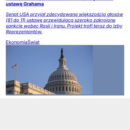
ustawę Grahama
Senat USA przyjął zdecydowaną większością głosów
(81 do 11) ustawę przewidującą szeroko zakrojone
sankcje wobec Rosji i Iranu. Projekt trafi teraz do Izby
Reprezentantów.
Ekonomia
Świat