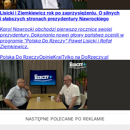
Lisicki i Ziemkiewicz rok po zaprzysiężeniu. O silnych
i słabszych stronach prezydentury Nawrockiego
Karol Nawrocki obchodzi pierwszą rocznicę swojej
prezydentury. Dokonania nowej głowy państwa ocenili w
programie "Polska Do Rzeczy" Paweł Lisicki i Rafał
Ziemkiewicz.
Polska Do Rzeczy
Opinie
Kraj
Tylko na DoRzeczy.pl