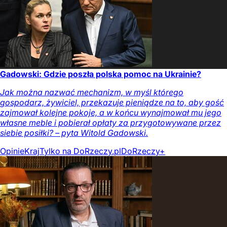
Gadowski: Gdzie poszła polska pomoc na Ukrainie?
Jak można nazwać mechanizm, w myśl którego
gospodarz, żywiciel, przekazuje pieniądze na to, aby gość
zajmował kolejne pokoje, a w końcu wynajmował mu jego
własne meble i pobierał opłaty za przygotowywane przez
siebie posiłki? – pyta Witold Gadowski.
Opinie
Kraj
Tylko na DoRzeczy.pl
DoRzeczy+