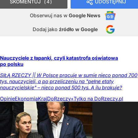
SKOMENTUJ
UDOSTĘPNIJ
4
Obserwuj nas
w
Google News
Dodaj jako
źródło w Google
Nauczyciele z łapanki, czyli katastrofa oświatowa
po polsku
SIŁĄ RZECZY || W Polsce pracuje w sumie nieco ponad 700
tys. nauczycieli, a po przeliczeniu na "pełne etaty
nauczycielskie" – nieco ponad 500 tys. A ilu brakuje?
Opinie
Ekonomia
Kraj
DoRzeczy+
Tylko na DoRzeczy.pl