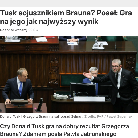
Tusk sojusznikiem Brauna? Poseł: Gra
na jego jak najwyższy wynik
Dodano:
wczoraj
22:26
Donald Tusk i Grzegorz Braun na sali obrad Sejmu
/ Źródło:
PAP
/
Paweł Supernak
Czy Donald Tusk gra na dobry rezultat Grzegorza
Brauna? Zdaniem posła Pawła Jabłońskiego