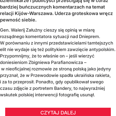
dziennikarze i publicyści prześcigają się w coraz
bardziej buńczucznych komentarzach na temat
relacji Kijów-Warszawa. Uderza groteskowa wręcz
pewność siebie.
Gen. Walerij Załużny cieszy się opinią w miarę
rozsądnego komentatora sytuacji nad Dnieprem.
W porównaniu z innymi przedstawicielami tamtejszych
elit nie wydaje się też politykiem zawzięcie antypolskim.
Przypomnijmy, że to właśnie on – jeśli wierzyć
doniesieniom Zbigniewa Parafianowicza –
w nieoficjalnej rozmowie ze stroną polską jako jedyny
przyznał, że w Przewodowie spadła ukraińska rakieta,
i za to przeprosił. Ponadto, gdy opublikował swego
czasu zdjęcie z portretem Bandery, to najwyraźniej
wskutek polskiej interwencji fotografię usunął.
CZYTAJ DALEJ