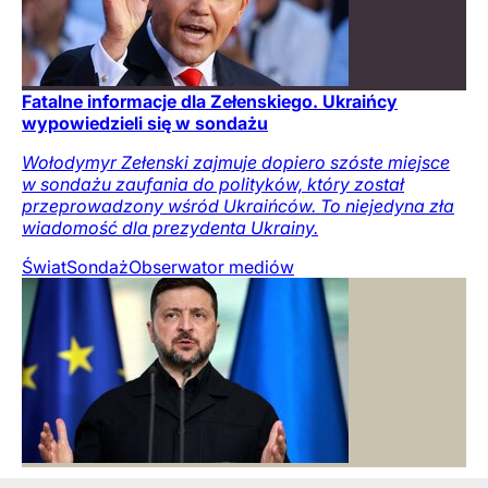
Fatalne informacje dla Zełenskiego. Ukraińcy
wypowiedzieli się w sondażu
Wołodymyr Zełenski zajmuje dopiero szóste miejsce
w sondażu zaufania do polityków, który został
przeprowadzony wśród Ukraińców. To niejedyna zła
wiadomość dla prezydenta Ukrainy.
Świat
Sondaż
Obserwator mediów