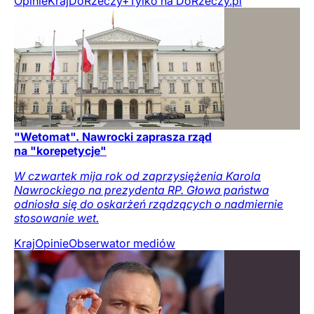
Opinie
Kraj
DoRzeczy+
Tylko na DoRzeczy.pl
"Wetomat". Nawrocki zaprasza rząd
na "korepetycje"
W czwartek mija rok od zaprzysiężenia Karola
Nawrockiego na prezydenta RP. Głowa państwa
odniosła się do oskarżeń rządzących o nadmiernie
stosowanie wet.
Kraj
Opinie
Obserwator mediów