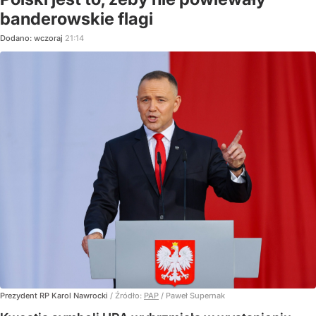
banderowskie flagi
Dodano:
wczoraj
21:14
Prezydent RP Karol Nawrocki
/ Źródło:
PAP
/
Paweł Supernak