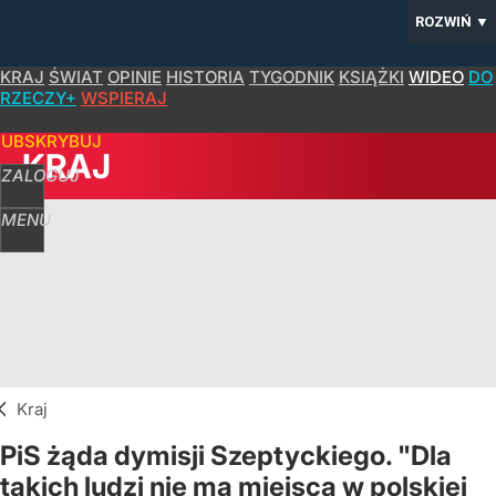
ROZWIŃ
▼
KRAJ
ŚWIAT
OPINIE
HISTORIA
TYGODNIK
KSIĄŻKI
WIDEO
DO
RZECZY+
WSPIERAJ
SUBSKRYBUJ
KRAJ
ZALOGUJ
MENU
Kraj
PiS żąda dymisji Szeptyckiego. "Dla
takich ludzi nie ma miejsca w polskiej