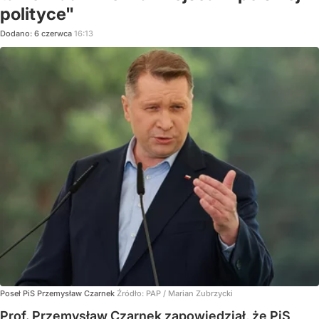
polityce"
Dodano:
6
czerwca
16:13
Poseł PiS Przemysław Czarnek
Źródło:
PAP
/
Marian Zubrzycki
Prof. Przemysław Czarnek zapowiedział, że PiS