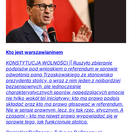
Kto jest warszawianinem
KONSTYTUCJA WOLNOŚCI || Ruszyło zbieranie
podpisów pod wnioskiem o referendum w sprawie
odwołania pana Trzaskowskiego ze stanowiska
prezydenta stolicy, a wraz z nim jeden z najbardziej
bezsensownych, ale jednocześnie
charakterystycznych sporów, napędzających emocje
nie tylko wokół tej inicjatywy: kto ma prawo podpis
składać oraz kto ma prawo głosować w referendum.
Nie w sensie prawnym, lecz, by tak rzec, etycznym. A
czasami – kto ma nawet prawo wypowiadać się w
sprawie tego, jak funkcjonuje stolica.