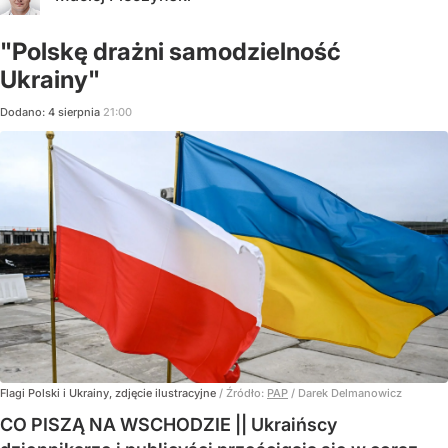
"Polskę drażni samodzielność
Ukrainy"
Dodano:
4
sierpnia
21:00
Flagi Polski i Ukrainy, zdjęcie ilustracyjne
/ Źródło:
PAP
/
Darek Delmanowicz
CO PISZĄ NA WSCHODZIE || Ukraińscy