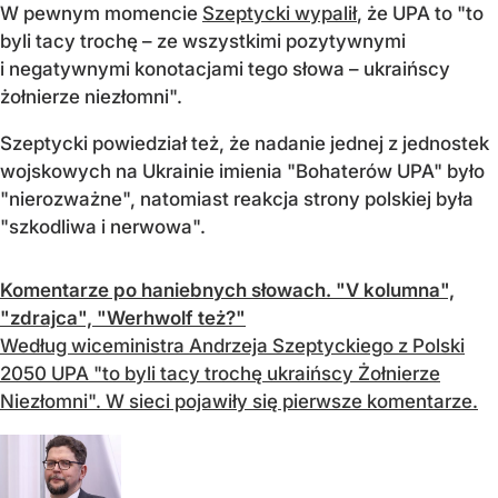
W pewnym momencie
Szeptycki wypalił
, że UPA to "to
byli tacy trochę – ze wszystkimi pozytywnymi
i negatywnymi konotacjami tego słowa – ukraińscy
żołnierze niezłomni".
Szeptycki powiedział też, że nadanie jednej z jednostek
wojskowych na Ukrainie imienia "Bohaterów UPA" było
"nierozważne", natomiast reakcja strony polskiej była
"szkodliwa i nerwowa".
Komentarze po haniebnych słowach. "V kolumna",
"zdrajca", "Werhwolf też?"
Według wiceministra Andrzeja Szeptyckiego z Polski
2050 UPA "to byli tacy trochę ukraińscy Żołnierze
Niezłomni". W sieci pojawiły się pierwsze komentarze.