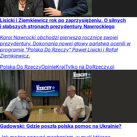
Lisicki i Ziemkiewicz rok po zaprzysiężeniu. O silnych
i słabszych stronach prezydentury Nawrockiego
Karol Nawrocki obchodzi pierwszą rocznicę swojej
prezydentury. Dokonania nowej głowy państwa ocenili w
programie "Polska Do Rzeczy" Paweł Lisicki i Rafał
Ziemkiewicz.
Polska Do Rzeczy
Opinie
Kraj
Tylko na DoRzeczy.pl
Gadowski: Gdzie poszła polska pomoc na Ukrainie?