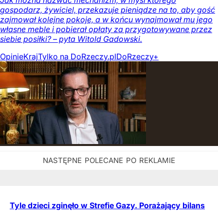
Jak można nazwać mechanizm, w myśl którego
gospodarz, żywiciel, przekazuje pieniądze na to, aby gość
zajmował kolejne pokoje, a w końcu wynajmował mu jego
własne meble i pobierał opłaty za przygotowywane przez
siebie posiłki? – pyta Witold Gadowski.
Opinie
Kraj
Tylko na DoRzeczy.pl
DoRzeczy+
Tyle dzieci zginęło w Strefie Gazy. Porażający bilans