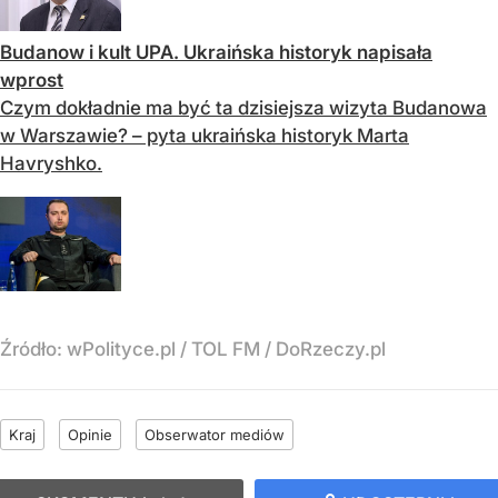
Budanow i kult UPA. Ukraińska historyk napisała
wprost
Czym dokładnie ma być ta dzisiejsza wizyta Budanowa
w Warszawie? – pyta ukraińska historyk Marta
Havryshko.
Źródło:
wPolityce.pl
/
TOL FM / DoRzeczy.pl
Kraj
Opinie
Obserwator mediów