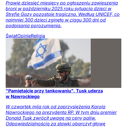
Prawie dziesięć miesięcy po ogłoszeniu zawieszenia
broni w październiku 2025 roku sytuacja dzieci w
Strefie Gazy pozostaje tragiczna. Według UNICEF, co
najmniej 300 dzieci zginęło w ciągu 300 dni od
podpisania porozumienia.
Świat
Opinie
Religia
"Pamiętajcie przy tankowaniu". Tusk uderza
w Nawrockiego
W czwartek mija rok od zaprzysiężenia Karola
Nawrockiego na prezydenta RP. W tym dniu premier
Donald Tusk zwrócił uwagę na ceny paliw.
Odpowiedzialnością za stawki obarczył głowę