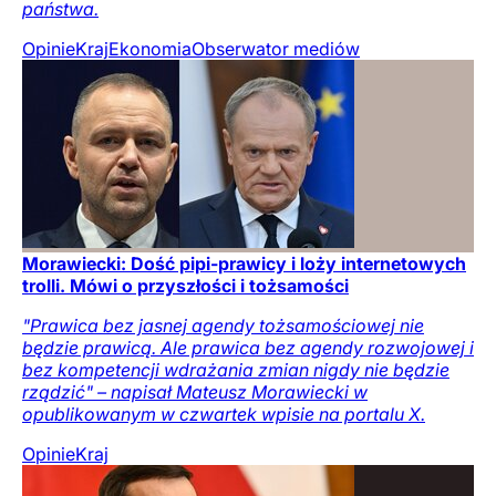
państwa.
Opinie
Kraj
Ekonomia
Obserwator mediów
Morawiecki: Dość pipi-prawicy i loży internetowych
trolli. Mówi o przyszłości i tożsamości
"Prawica bez jasnej agendy tożsamościowej nie
będzie prawicą. Ale prawica bez agendy rozwojowej i
bez kompetencji wdrażania zmian nigdy nie będzie
rządzić" – napisał Mateusz Morawiecki w
opublikowanym w czwartek wpisie na portalu X.
Opinie
Kraj