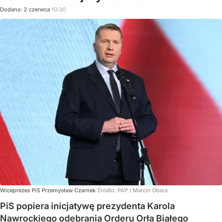
Dodano:
2
czerwca
10:30
Wiceprezes PiS Przemysław Czarnek
Źródło:
PAP
/
Marcin Obara
PiS popiera inicjatywę prezydenta Karola
Nawrockiego odebrania Orderu Orła Białego