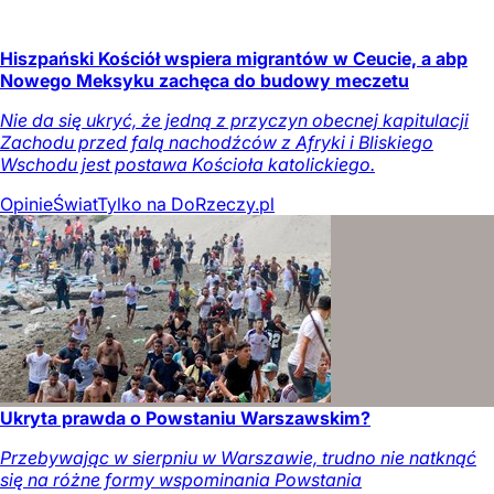
Hiszpański Kościół wspiera migrantów w Ceucie, a abp
Nowego Meksyku zachęca do budowy meczetu
Nie da się ukryć, że jedną z przyczyn obecnej kapitulacji
Zachodu przed falą nachodźców z Afryki i Bliskiego
Wschodu jest postawa Kościoła katolickiego.
Opinie
Świat
Tylko na DoRzeczy.pl
Ukryta prawda o Powstaniu Warszawskim?
Przebywając w sierpniu w Warszawie, trudno nie natknąć
się na różne formy wspominania Powstania