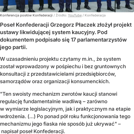
Konferencja posłów Konfederacji
/ Źródło:
YouTube
/
Konfederacja
Poseł Konfederacji Grzegorz Płaczek złożył projekt
ustawy likwidującej system kaucyjny. Pod
dokumentem podpisało się 17 parlamentarzystów
jego partii.
W uzasadnieniu projektu czytamy m.in., że system
został wprowadzony w pośpiechu i bez gruntownych
konsultacji z przedstawicielami przedsiębiorców,
samorządów oraz organizacji konsumenckich.
"Ten swoisty mechanizm zwrotów kaucji stanowi
regulację fundamentalnie wadliwą – zarówno
w wymiarze legislacyjnym, jak i praktycznym na etapie
wdrożenia. (...) Po ponad pół roku funkcjonowania tego
mechanizmu jego fiaska nie sposób już ukrywać" –
napisał poseł Konfederacji.