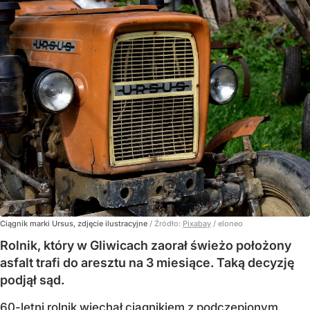
Ciągnik marki Ursus, zdjęcie ilustracyjne
/ Źródło:
Pixabay
/
eloneo
Rolnik, który w Gliwicach zaorał świeżo położony
asfalt trafi do aresztu na 3 miesiące. Taką decyzję
podjął sąd.
60-letni rolnik wjechał ciągnikiem z podczepionym