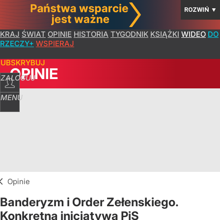
ROZWIŃ
▼
KRAJ
ŚWIAT
OPINIE
HISTORIA
TYGODNIK
KSIĄŻKI
WIDEO
DO
RZECZY+
WSPIERAJ
SUBSKRYBUJ
OPINIE
ZALOGUJ
MENU
Opinie
Banderyzm i Order Zełenskiego.
Konkretna inicjatywa PiS