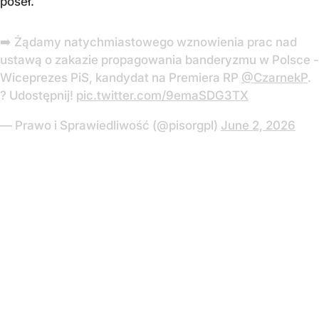
poseł.
➡️ Żądamy natychmiastowego wznowienia prac nad
ustawą o zakazie propagowania banderyzmu w Polsce -
Wiceprezes PiS, kandydat na Premiera RP
@CzarnekP
.
? Udostępnij!
pic.twitter.com/9emaSDG3TX
— Prawo i Sprawiedliwość (@pisorgpl)
June 2, 2026