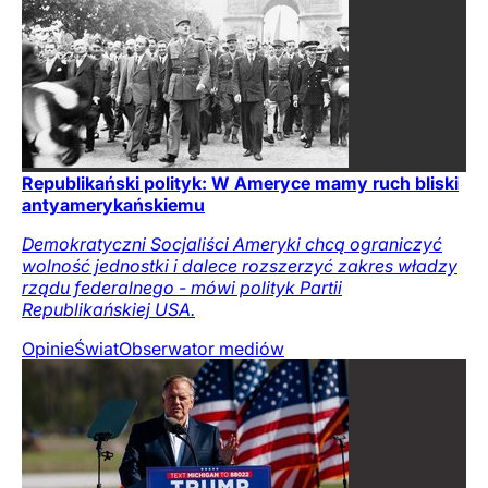
Republikański polityk: W Ameryce mamy ruch bliski
antyamerykańskiemu
Demokratyczni Socjaliści Ameryki chcą ograniczyć
wolność jednostki i dalece rozszerzyć zakres władzy
rządu federalnego - mówi polityk Partii
Republikańskiej USA.
Opinie
Świat
Obserwator mediów