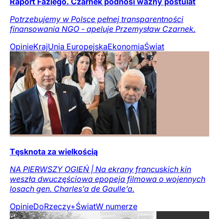
Raport Faziego. Czarnek podnosi ważny postulat
Potrzebujemy w Polsce pełnej transparentności
finansowania NGO - apeluje Przemysław Czarnek.
Opinie
Kraj
Unia Europejska
Ekonomia
Świat
Tęsknota za wielkością
NA PIERWSZY OGIEŃ | Na ekrany francuskich kin
weszła dwuczęściowa epopeja filmowa o wojennych
losach gen. Charles’a de Gaulle’a.
Opinie
DoRzeczy+
Świat
W numerze