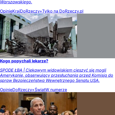
Warszawskiego.
Opinie
Kraj
DoRzeczy+
Tylko na DoRzeczy.pl
Kogo popychali lekarze?
SPODE ŁBA | Ciekawym widowiskiem cieszyć się mogli
Amerykanie, obserwujący przesłuchania przed Komisją do
spraw Bezpieczeństwa Wewnętrznego Senatu USA.
Opinie
DoRzeczy+
Świat
W numerze