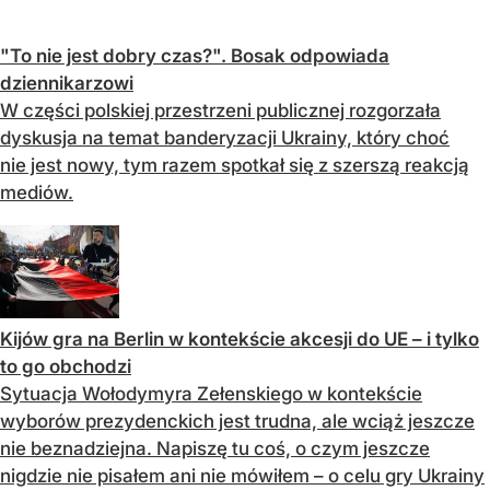
"To nie jest dobry czas?". Bosak odpowiada
dziennikarzowi
W części polskiej przestrzeni publicznej rozgorzała
dyskusja na temat banderyzacji Ukrainy, który choć
nie jest nowy, tym razem spotkał się z szerszą reakcją
mediów.
Kijów gra na Berlin w kontekście akcesji do UE – i tylko
to go obchodzi
Sytuacja Wołodymyra Zełenskiego w kontekście
wyborów prezydenckich jest trudna, ale wciąż jeszcze
nie beznadziejna. Napiszę tu coś, o czym jeszcze
nigdzie nie pisałem ani nie mówiłem – o celu gry Ukrainy