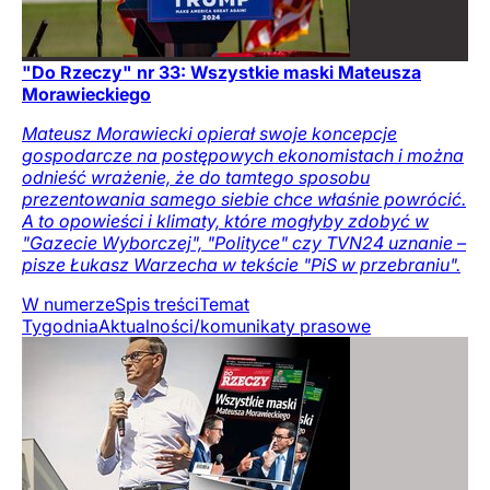
"Do Rzeczy" nr 33: Wszystkie maski Mateusza
Morawieckiego
Mateusz Morawiecki opierał swoje koncepcje
gospodarcze na postępowych ekonomistach i można
odnieść wrażenie, że do tamtego sposobu
prezentowania samego siebie chce właśnie powrócić.
A to opowieści i klimaty, które mogłyby zdobyć w
"Gazecie Wyborczej", "Polityce" czy TVN24 uznanie –
pisze Łukasz Warzecha w tekście "PiS w przebraniu".
W numerze
Spis treści
Temat
Tygodnia
Aktualności/komunikaty prasowe