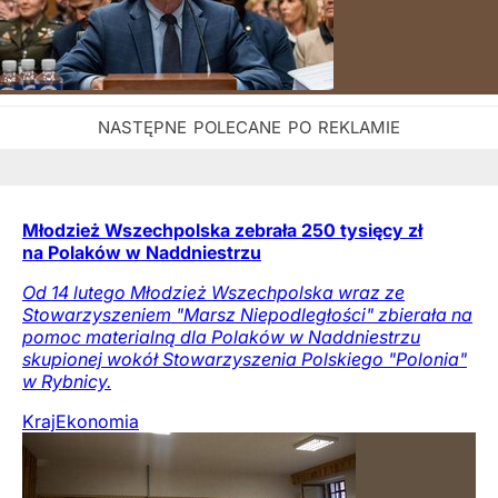
Młodzież Wszechpolska zebrała 250 tysięcy zł
na Polaków w Naddniestrzu
Od 14 lutego Młodzież Wszechpolska wraz ze
Stowarzyszeniem "Marsz Niepodległości" zbierała na
pomoc materialną dla Polaków w Naddniestrzu
skupionej wokół Stowarzyszenia Polskiego "Polonia"
w Rybnicy.
Kraj
Ekonomia