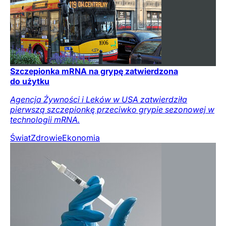
Szczepionka mRNA na grypę zatwierdzona
do użytku
Agencja Żywności i Leków w USA zatwierdziła
pierwszą szczepionkę przeciwko grypie sezonowej w
technologii mRNA.
Świat
Zdrowie
Ekonomia