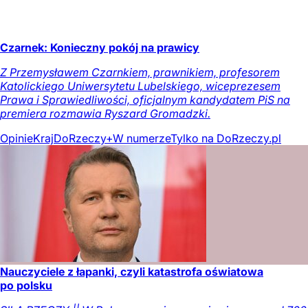
Czarnek: Konieczny pokój na prawicy
Z Przemysławem Czarnkiem, prawnikiem, profesorem
Katolickiego Uniwersytetu Lubelskiego, wiceprezesem
Prawa i Sprawiedliwości, oficjalnym kandydatem PiS na
premiera rozmawia Ryszard Gromadzki.
Opinie
Kraj
DoRzeczy+
W numerze
Tylko na DoRzeczy.pl
Nauczyciele z łapanki, czyli katastrofa oświatowa
po polsku