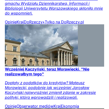
gmachu Wydziału Dziennikarstwa, Informacji i
Bibliologii Uniwersytetu Warszawskiego skłoniło mnie
do wspomnień.
Opinie
Kraj
DoRzeczy+
Tylko na DoRzeczy.pl
Wcześniej Kaczyński, teraz Morawiecki. "Nie
realizowałbym tego"
Dopłaty z podatków do kredytów? Mateusz
Morawiecki, podobnie jak wcześniej Jarosław
Kaczyński najwyraźniej zmienił zdanie w zakresie
polityki, którą wprowadzili i realizowali.
Opinie
Obserwator mediów
Kraj
Ekonomia