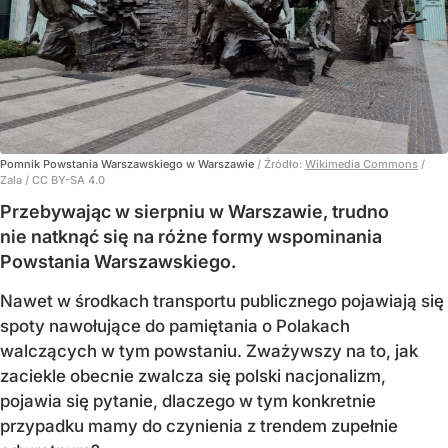
Pomnik Powstania Warszawskiego w Warszawie
/ Źródło:
Wikimedia Commons
/
Zala / CC BY-SA 4.0
Przebywając w sierpniu w Warszawie, trudno
nie natknąć się na różne formy wspominania
Powstania Warszawskiego.
Nawet w środkach transportu publicznego pojawiają się
spoty nawołujące do pamiętania o Polakach
walczących w tym powstaniu. Zważywszy na to, jak
zaciekle obecnie zwalcza się polski nacjonalizm,
pojawia się pytanie, dlaczego w tym konkretnie
przypadku mamy do czynienia z trendem zupełnie