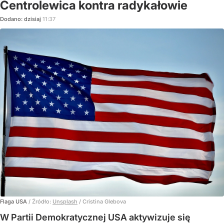
Centrolewica kontra radykałowie
Dodano:
dzisiaj
11:37
Flaga USA
/ Źródło:
Unsplash
/
Cristina Glebova
W Partii Demokratycznej USA aktywizuje się