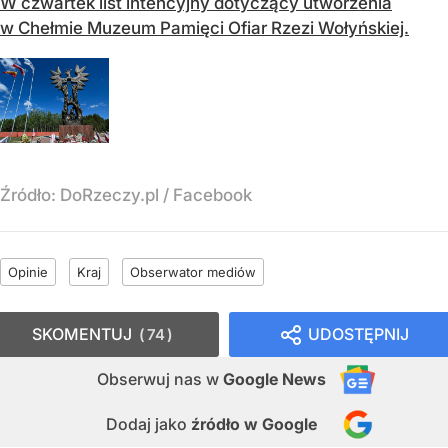
W czwartek list intencyjny dotyczący utworzenia
w Chełmie Muzeum Pamięci Ofiar Rzezi Wołyńskiej.
Źródło:
DoRzeczy.pl
/
Facebook
Opinie
Kraj
Obserwator mediów
SKOMENTUJ
UDOSTĘPNIJ
74
Obserwuj nas
w
Google News
Dodaj jako
źródło w Google