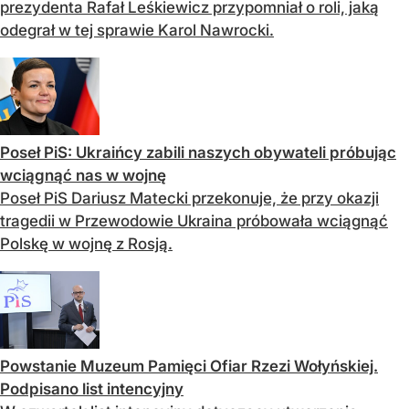
prezydenta Rafał Leśkiewicz przypomniał o roli, jaką
odegrał w tej sprawie Karol Nawrocki.
Poseł PiS: Ukraińcy zabili naszych obywateli próbując
wciągnąć nas w wojnę
Poseł PiS Dariusz Matecki przekonuje, że przy okazji
tragedii w Przewodowie Ukraina próbowała wciągnąć
Polskę w wojnę z Rosją.
Powstanie Muzeum Pamięci Ofiar Rzezi Wołyńskiej.
Podpisano list intencyjny