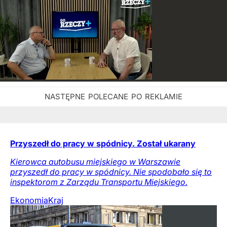
Przyszedł do pracy w spódnicy. Został ukarany
Kierowca autobusu miejskiego w Warszawie
przyszedł do pracy w spódnicy. Nie spodobało się to
inspektorom z Zarządu Transportu Miejskiego.
Ekonomia
Kraj