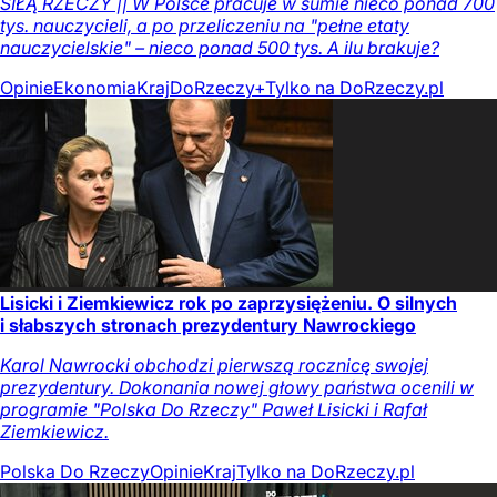
SIŁĄ RZECZY || W Polsce pracuje w sumie nieco ponad 700
tys. nauczycieli, a po przeliczeniu na "pełne etaty
nauczycielskie" – nieco ponad 500 tys. A ilu brakuje?
Opinie
Ekonomia
Kraj
DoRzeczy+
Tylko na DoRzeczy.pl
Lisicki i Ziemkiewicz rok po zaprzysiężeniu. O silnych
i słabszych stronach prezydentury Nawrockiego
Karol Nawrocki obchodzi pierwszą rocznicę swojej
prezydentury. Dokonania nowej głowy państwa ocenili w
programie "Polska Do Rzeczy" Paweł Lisicki i Rafał
Ziemkiewicz.
Polska Do Rzeczy
Opinie
Kraj
Tylko na DoRzeczy.pl