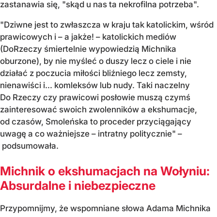
zastanawia się, "skąd u nas ta nekrofilna potrzeba".
"Dziwne jest to zwłaszcza w kraju tak katolickim, wśród
prawicowych i – a jakże! – katolickich mediów
(DoRzeczy śmiertelnie wypowiedzią Michnika
oburzone), by nie myśleć o duszy lecz o ciele i nie
działać z poczucia miłości bliźniego lecz zemsty,
nienawiści i... komleksów lub nudy. Taki naczelny
Do Rzeczy czy prawicowi posłowie muszą czymś
zainteresować swoich zwolenników a ekshumacje,
od czasów, Smoleńska to proceder przyciągający
uwagę a co ważniejsze – intratny politycznie" –
podsumowała.
Michnik o ekshumacjach na Wołyniu:
Absurdalne i niebezpieczne
Przypomnijmy, że wspomniane słowa Adama Michnika