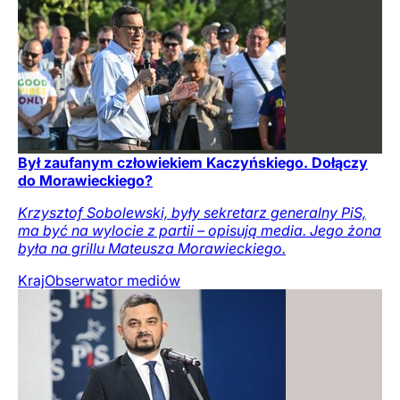
Był zaufanym człowiekiem Kaczyńskiego. Dołączy
do Morawieckiego?
Krzysztof Sobolewski, były sekretarz generalny PiS,
ma być na wylocie z partii – opisują media. Jego żona
była na grillu Mateusza Morawieckiego.
Kraj
Obserwator mediów