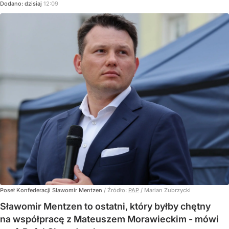
Dodano:
dzisiaj
12:09
Poseł Konfederacji Sławomir Mentzen
/ Źródło:
PAP
/
Marian Zubrzycki
Sławomir Mentzen to ostatni, który byłby chętny
na współpracę z Mateuszem Morawieckim - mówi