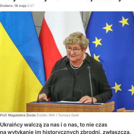
Dodano:
18
maja
6:27
Prof. Magdalena Środa
Źródło:
PAP
/
Tomasz Gzell
Ukraińcy walczą za nas i o nas, to nie czas
na wytykanie im historycznych zbrodni, zwłaszcza,