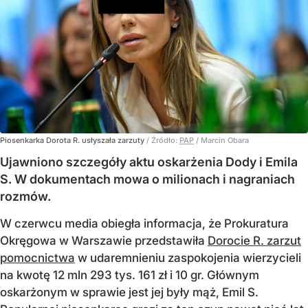
Piosenkarka Dorota R. usłyszała zarzuty
/ Źródło:
PAP
/
Marcin Obara
Ujawniono szczegóły aktu oskarżenia Dody i Emila
S. W dokumentach mowa o milionach i nagraniach
rozmów.
W czerwcu media obiegła informacja, że Prokuratura
Okręgowa w Warszawie przedstawiła
Dorocie R. zarzut
pomocnictwa
w udaremnieniu zaspokojenia wierzycieli
na kwotę 12 mln 293 tys. 161 zł i 10 gr. Głównym
oskarżonym w sprawie jest jej były mąż, Emil S.