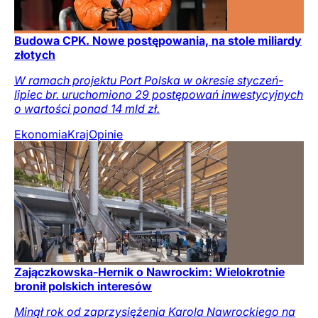
Budowa CPK. Nowe postępowania, na stole miliardy
złotych
W ramach projektu Port Polska w okresie styczeń-
lipiec br. uruchomiono 29 postępowań inwestycyjnych
o wartości ponad 14 mld zł.
Ekonomia
Kraj
Opinie
Zajączkowska-Hernik o Nawrockim: Wielokrotnie
bronił polskich interesów
Minął rok od zaprzysiężenia Karola Nawrockiego na