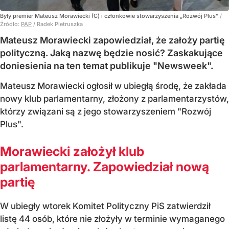
Były premier Mateusz Morawiecki (C) i członkowie stowarzyszenia „Rozwój Plus”
/
Źródło:
PAP
/
Radek Pietruszka
Mateusz Morawiecki zapowiedział, że założy partię
polityczną. Jaką nazwę będzie nosić? Zaskakujące
doniesienia na ten temat publikuje "Newsweek".
Mateusz Morawiecki ogłosił w ubiegłą środę, że zakłada
nowy klub parlamentarny, złożony z parlamentarzystów,
którzy związani są z jego stowarzyszeniem "Rozwój
Plus".
Morawiecki założył klub
parlamentarny. Zapowiedział nową
partię
W ubiegły wtorek Komitet Polityczny PiS zatwierdził
listę 44 osób, które nie złożyły w terminie wymaganego