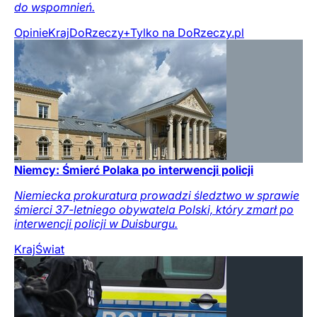
do wspomnień.
Opinie
Kraj
DoRzeczy+
Tylko na DoRzeczy.pl
Niemcy: Śmierć Polaka po interwencji policji
Niemiecka prokuratura prowadzi śledztwo w sprawie
śmierci 37-letniego obywatela Polski, który zmarł po
interwencji policji w Duisburgu.
Kraj
Świat