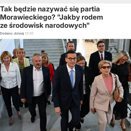
Tak będzie nazywać się partia
Morawieckiego? "Jakby rodem
ze środowisk narodowych"
Dodano:
dzisiaj
13:30