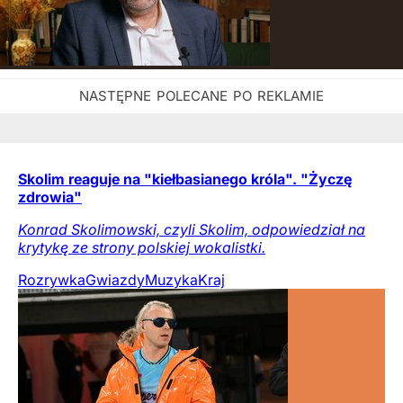
Skolim reaguje na "kiełbasianego króla". "Życzę
zdrowia"
Konrad Skolimowski, czyli Skolim, odpowiedział na
krytykę ze strony polskiej wokalistki.
Rozrywka
Gwiazdy
Muzyka
Kraj