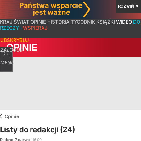
ROZWIŃ
▼
KRAJ
ŚWIAT
OPINIE
HISTORIA
TYGODNIK
KSIĄŻKI
WIDEO
DO
RZECZY+
WSPIERAJ
SUBSKRYBUJ
OPINIE
ZALOGUJ
MENU
Opinie
Listy do redakcji (24)
Dodano:
7
czerwca
16:00