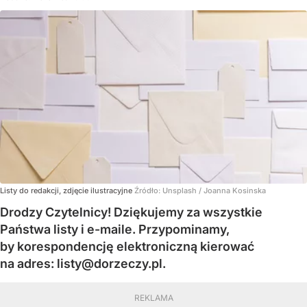
Listy do redakcji, zdjęcie ilustracyjne
Źródło:
Unsplash
/
Joanna Kosinska
Drodzy Czytelnicy! Dziękujemy za wszystkie
Państwa listy i e-maile. Przypominamy,
by korespondencję elektroniczną kierować
na adres:
listy@dorzeczy.pl
.