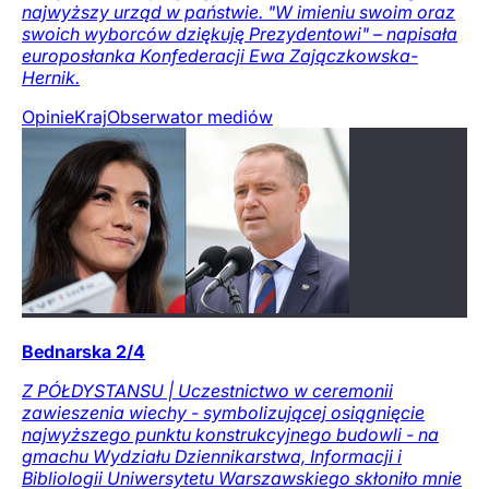
najwyższy urząd w państwie. "W imieniu swoim oraz
swoich wyborców dziękuję Prezydentowi" – napisała
europosłanka Konfederacji Ewa Zajączkowska-
Hernik.
Opinie
Kraj
Obserwator mediów
Bednarska 2/4
Z PÓŁDYSTANSU | Uczestnictwo w ceremonii
zawieszenia wiechy - symbolizującej osiągnięcie
najwyższego punktu konstrukcyjnego budowli - na
gmachu Wydziału Dziennikarstwa, Informacji i
Bibliologii Uniwersytetu Warszawskiego skłoniło mnie