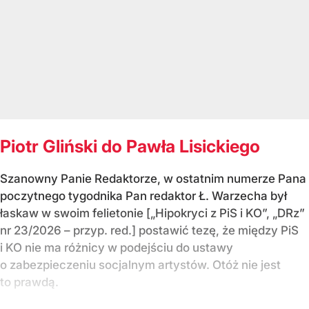
Piotr Gliński do Pawła Lisickiego
Szanowny Panie Redaktorze, w ostatnim numerze Pana
poczytnego tygodnika Pan redaktor Ł. Warzecha był
łaskaw w swoim felietonie [„Hipokryci z PiS i KO”, „DRz”
nr 23/2026 – przyp. red.] postawić tezę, że między PiS
i KO nie ma różnicy w podejściu do ustawy
o zabezpieczeniu socjalnym artystów. Otóż nie jest
to prawdą.