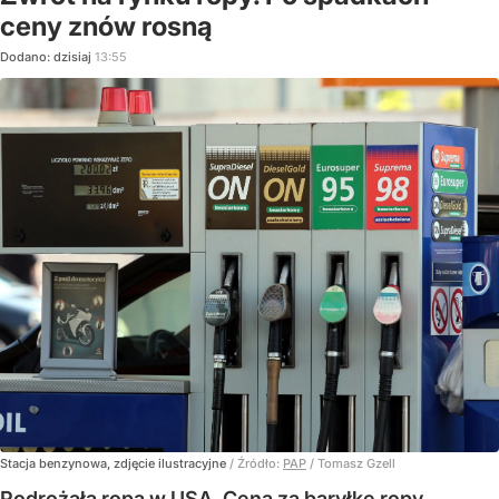
ceny znów rosną
Dodano:
dzisiaj
13:55
Stacja benzynowa, zdjęcie ilustracyjne
/ Źródło:
PAP
/
Tomasz Gzell
Podrożała ropa w USA. Cena za baryłkę ropy,