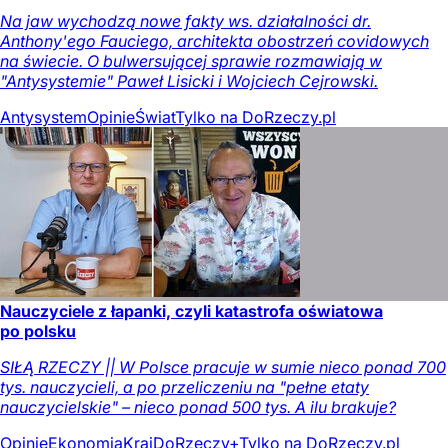
Na jaw wychodzą nowe fakty ws. działalności dr.
Anthony'ego Fauciego, architekta obostrzeń covidowych
na świecie. O bulwersującej sprawie rozmawiają w
"Antysystemie" Paweł Lisicki i Wojciech Cejrowski.
Antysystem
Opinie
Świat
Tylko na DoRzeczy.pl
Nauczyciele z łapanki, czyli katastrofa oświatowa
po polsku
SIŁĄ RZECZY || W Polsce pracuje w sumie nieco ponad 700
tys. nauczycieli, a po przeliczeniu na "pełne etaty
nauczycielskie" – nieco ponad 500 tys. A ilu brakuje?
Opinie
Ekonomia
Kraj
DoRzeczy+
Tylko na DoRzeczy.pl