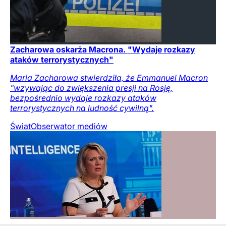
Zacharowa oskarża Macrona. "Wydaje rozkazy
ataków terrorystycznych"
Maria Zacharowa stwierdziła, że Emmanuel Macron
"wzywając do zwiększenia presji na Rosję,
bezpośrednio wydaje rozkazy ataków
terrorystycznych na ludność cywilną".
Świat
Obserwator mediów