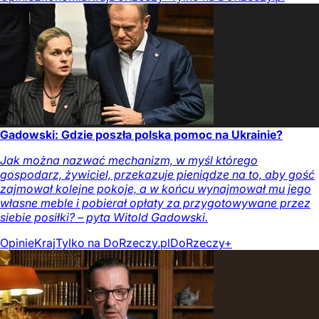
Gadowski: Gdzie poszła polska pomoc na Ukrainie?
Jak można nazwać mechanizm, w myśl którego
gospodarz, żywiciel, przekazuje pieniądze na to, aby gość
zajmował kolejne pokoje, a w końcu wynajmował mu jego
własne meble i pobierał opłaty za przygotowywane przez
siebie posiłki? – pyta Witold Gadowski.
Opinie
Kraj
Tylko na DoRzeczy.pl
DoRzeczy+