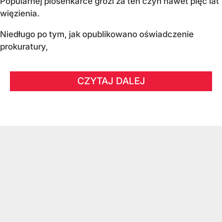
Popularnej piosenkarce grozi za ten czyn nawet pięć lat
więzienia.
Niedługo po tym, jak opublikowano oświadczenie
prokuratury,
CZYTAJ DALEJ