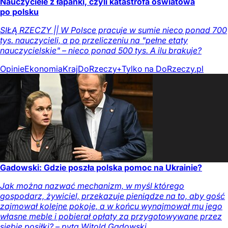
Nauczyciele z łapanki, czyli katastrofa oświatowa
po polsku
SIŁĄ RZECZY || W Polsce pracuje w sumie nieco ponad 700
tys. nauczycieli, a po przeliczeniu na "pełne etaty
nauczycielskie" – nieco ponad 500 tys. A ilu brakuje?
Opinie
Ekonomia
Kraj
DoRzeczy+
Tylko na DoRzeczy.pl
Gadowski: Gdzie poszła polska pomoc na Ukrainie?
Jak można nazwać mechanizm, w myśl którego
gospodarz, żywiciel, przekazuje pieniądze na to, aby gość
zajmował kolejne pokoje, a w końcu wynajmował mu jego
własne meble i pobierał opłaty za przygotowywane przez
siebie posiłki? – pyta Witold Gadowski.