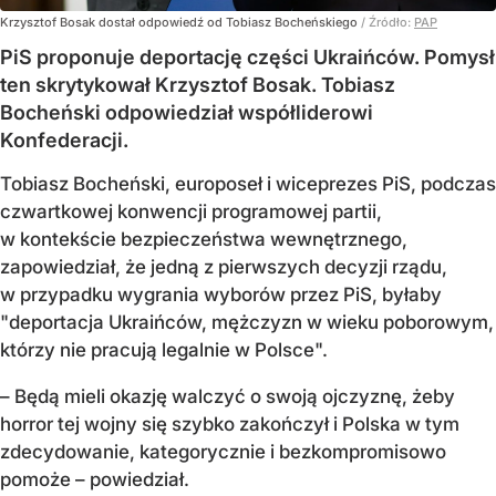
Krzysztof Bosak dostał odpowiedź od Tobiasz Bocheńskiego
/ Źródło:
PAP
PiS proponuje deportację części Ukraińców. Pomysł
ten skrytykował Krzysztof Bosak. Tobiasz
Bocheński odpowiedział współliderowi
Konfederacji.
Tobiasz Bocheński, europoseł i wiceprezes PiS, podczas
czwartkowej konwencji programowej partii,
w kontekście bezpieczeństwa wewnętrznego,
zapowiedział, że jedną z pierwszych decyzji rządu,
w przypadku wygrania wyborów przez PiS, byłaby
"deportacja Ukraińców, mężczyzn w wieku poborowym,
którzy nie pracują legalnie w Polsce".
– Będą mieli okazję walczyć o swoją ojczyznę, żeby
horror tej wojny się szybko zakończył i Polska w tym
zdecydowanie, kategorycznie i bezkompromisowo
pomoże – powiedział.