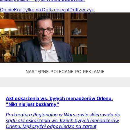
Opinie
Kraj
Tylko na DoRzeczy.pl
DoRzeczy+
Akt oskarżenia ws. byłych menadżerów Orlenu.
"Nikt nie jest bezkarny"
Prokuratura Regionalna w Warszawie skierowała do
sądu akt oskarżenia ws. trzech byłych menadżerów
Orlenu. Mężczyźni odpowiedzą na zarzut