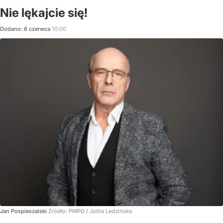
Nie lękajcie się!
Dodano:
6
czerwca
10:00
Jan Pospieszalski
Źródło:
PMPG / Julita Ledzińska