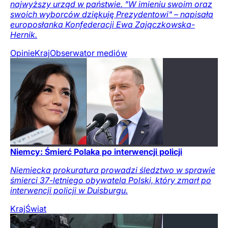
najwyższy urząd w państwie. "W imieniu swoim oraz
swoich wyborców dziękuję Prezydentowi" – napisała
europosłanka Konfederacji Ewa Zajączkowska-
Hernik.
Opinie
Kraj
Obserwator mediów
Niemcy: Śmierć Polaka po interwencji policji
Niemiecka prokuratura prowadzi śledztwo w sprawie
śmierci 37-letniego obywatela Polski, który zmarł po
interwencji policji w Duisburgu.
Kraj
Świat