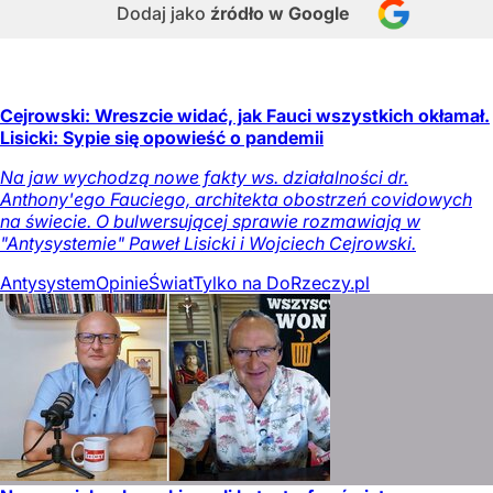
Dodaj jako
źródło w Google
Cejrowski: Wreszcie widać, jak Fauci wszystkich okłamał.
Lisicki: Sypie się opowieść o pandemii
Na jaw wychodzą nowe fakty ws. działalności dr.
Anthony'ego Fauciego, architekta obostrzeń covidowych
na świecie. O bulwersującej sprawie rozmawiają w
"Antysystemie" Paweł Lisicki i Wojciech Cejrowski.
Antysystem
Opinie
Świat
Tylko na DoRzeczy.pl