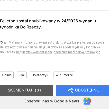
Felieton został opublikowany w
24/2026 wydaniu
tygodnika Do Rzeczy
.
© ℗
Materiał chroniony prawem autorskim. Wszelkie prawa zastrzeżone.
Dalsze rozpowszechnianie artykułu tylko za zgodą wydawcy tygodnika
Do Rzeczy.
Regulamin i warunki licencjonowania materiałów prasowych
.
Opinie
Kraj
DoRzeczy+
W numerze
SKOMENTUJ
UDOSTĘPNIJ
3
Obserwuj nas
w
Google News