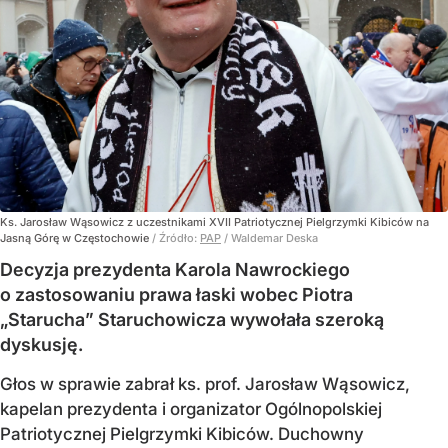
Ks. Jarosław Wąsowicz z uczestnikami XVII Patriotycznej Pielgrzymki Kibiców na
Jasną Górę w Częstochowie
/ Źródło:
PAP
/
Waldemar Deska
Decyzja prezydenta Karola Nawrockiego
o zastosowaniu prawa łaski wobec Piotra
„Starucha” Staruchowicza wywołała szeroką
dyskusję.
Głos w sprawie zabrał ks. prof. Jarosław Wąsowicz,
kapelan prezydenta i organizator Ogólnopolskiej
Patriotycznej Pielgrzymki Kibiców. Duchowny