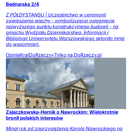
Bednarska 2/4
Z PÓŁDYSTANSU | Uczestnictwo w ceremonii
zawieszenia wiechy - symbolizującej osiągnięcie
najwyższego punktu konstrukcyjnego budowli - na
gmachu Wydziału Dziennikarstwa, Informacji i
Bibliologii Uniwersytetu Warszawskiego skłoniło mnie
do wspomnień.
Opinie
Kraj
DoRzeczy+
Tylko na DoRzeczy.pl
Zajączkowska-Hernik o Nawrockim: Wielokrotnie
bronił polskich interesów
Minął rok od zaprzysiężenia Karola Nawrockiego na