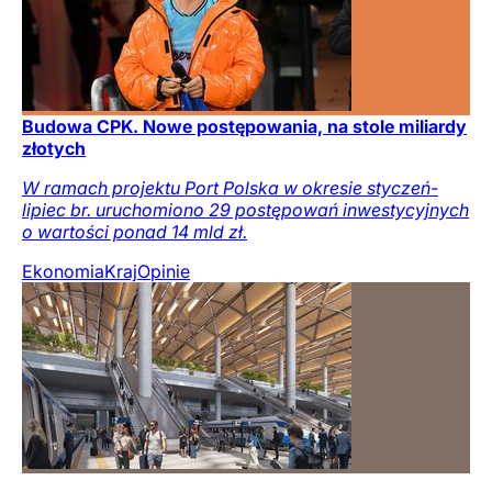
Budowa CPK. Nowe postępowania, na stole miliardy
złotych
W ramach projektu Port Polska w okresie styczeń-
lipiec br. uruchomiono 29 postępowań inwestycyjnych
o wartości ponad 14 mld zł.
Ekonomia
Kraj
Opinie