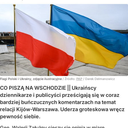
Flagi Polski i Ukrainy, zdjęcie ilustracyjne
/ Źródło:
PAP
/
Darek Delmanowicz
CO PISZĄ NA WSCHODZIE || Ukraińscy
dziennikarze i publicyści prześcigają się w coraz
bardziej buńczucznych komentarzach na temat
relacji Kijów-Warszawa. Uderza groteskowa wręcz
pewność siebie.
Gen. Walerij Załużny cieszy się opinią w miarę