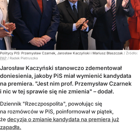
Politycy PiS: Przemysław Czarnek, Jarosław Kaczyński i Mariusz Błaszczak
/ Źródło:
PAP
/
Radek Pietruszka
Jarosław Kaczyński stanowczo zdementował
doniesienia, jakoby PiS miał wymienić kandydata
na premiera. "Jest nim prof. Przemysław Czarnek
i nic w tej sprawie się nie zmienia" – dodał.
Dziennik "Rzeczpospolita", powołując się
na rozmówców w PiS, poinformował w piątek,
że
decyzja o zmianie kandydata na premiera już
zapadła.