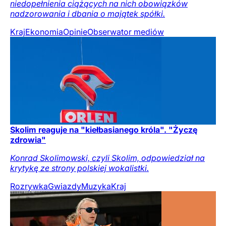
niedopełnienia ciążących na nich obowiązków
nadzorowania i dbania o majątek spółki.
Kraj
Ekonomia
Opinie
Obserwator mediów
Skolim reaguje na "kiełbasianego króla". "Życzę
zdrowia"
Konrad Skolimowski, czyli Skolim, odpowiedział na
krytykę ze strony polskiej wokalistki.
Rozrywka
Gwiazdy
Muzyka
Kraj