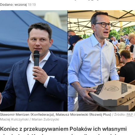
Dodano:
wczoraj
19:19
Sławomir Mentzen (Konfederacja), Mateusz Morawiecki (Rozwój Plus)
/ Źródło:
PAP
/
Maciej Kulczyński / Marian Zubrzycki
Koniec z przekupywaniem Polaków ich własnymi