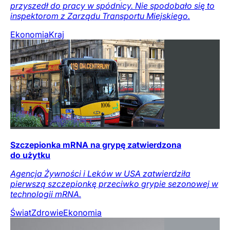
przyszedł do pracy w spódnicy. Nie spodobało się to
inspektorom z Zarządu Transportu Miejskiego.
Ekonomia
Kraj
Szczepionka mRNA na grypę zatwierdzona
do użytku
Agencja Żywności i Leków w USA zatwierdziła
pierwszą szczepionkę przeciwko grypie sezonowej w
technologii mRNA.
Świat
Zdrowie
Ekonomia