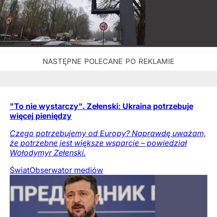
"To nie wystarczy". Zełenski: Ukraina potrzebuje
więcej pieniędzy
Czego potrzebujemy od Europy? Naprawdę uważam,
że potrzebne jest większe wsparcie – powiedział
Wołodymyr Zełenski.
Świat
Obserwator mediów