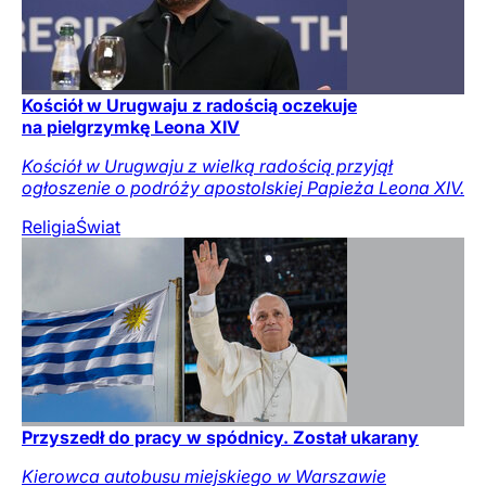
Kościół w Urugwaju z radością oczekuje
na pielgrzymkę Leona XIV
Kościół w Urugwaju z wielką radością przyjął
ogłoszenie o podróży apostolskiej Papieża Leona XIV.
Religia
Świat
Przyszedł do pracy w spódnicy. Został ukarany
Kierowca autobusu miejskiego w Warszawie