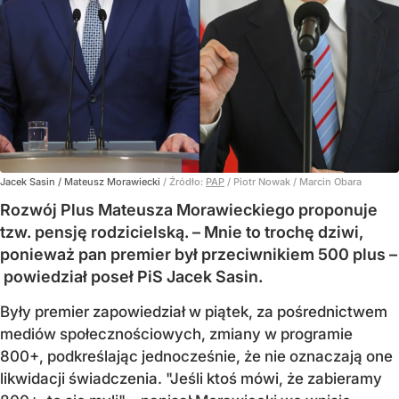
Jacek Sasin / Mateusz Morawiecki
/ Źródło:
PAP
/
Piotr Nowak / Marcin Obara
Rozwój Plus Mateusza Morawieckiego proponuje
tzw. pensję rodzicielską. – Mnie to trochę dziwi,
ponieważ pan premier był przeciwnikiem 500 plus –
powiedział poseł PiS Jacek Sasin.
Były premier zapowiedział w piątek, za pośrednictwem
mediów społecznościowych, zmiany w programie
800+, podkreślając jednocześnie, że nie oznaczają one
likwidacji świadczenia. "Jeśli ktoś mówi, że zabieramy