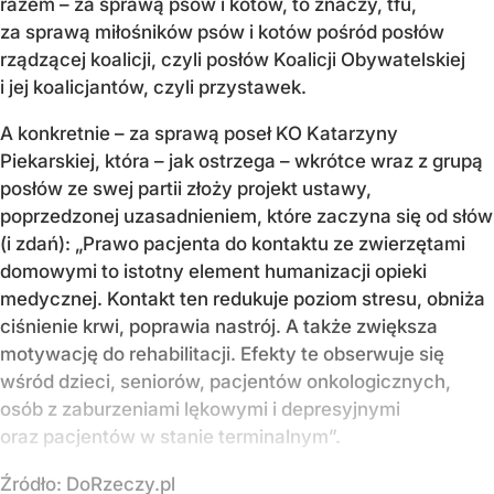
razem – za sprawą psów i kotów, to znaczy, tfu,
za sprawą miłośników psów i kotów pośród posłów
rządzącej koalicji, czyli posłów Koalicji Obywatelskiej
i jej koalicjantów, czyli przystawek.
A konkretnie – za sprawą poseł KO Katarzyny
Piekarskiej, która – jak ostrzega – wkrótce wraz z grupą
posłów ze swej partii złoży projekt ustawy,
poprzedzonej uzasadnieniem, które zaczyna się od słów
(i zdań): „Prawo pacjenta do kontaktu ze zwierzętami
domowymi to istotny element humanizacji opieki
medycznej. Kontakt ten redukuje poziom stresu, obniża
ciśnienie krwi, poprawia nastrój. A także zwiększa
motywację do rehabilitacji. Efekty te obserwuje się
wśród dzieci, seniorów, pacjentów onkologicznych,
osób z zaburzeniami lękowymi i depresyjnymi
oraz pacjentów w stanie terminalnym”.
Źródło:
DoRzeczy.pl