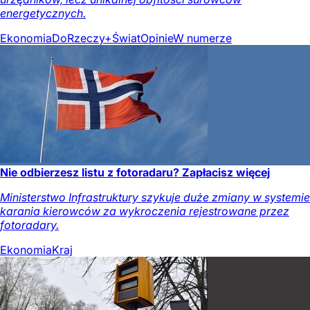
energetycznych.
Ekonomia
DoRzeczy+
Świat
Opinie
W numerze
Nie odbierzesz listu z fotoradaru? Zapłacisz więcej
Ministerstwo Infrastruktury szykuje duże zmiany w systemie
karania kierowców za wykroczenia rejestrowane przez
fotoradary.
Ekonomia
Kraj