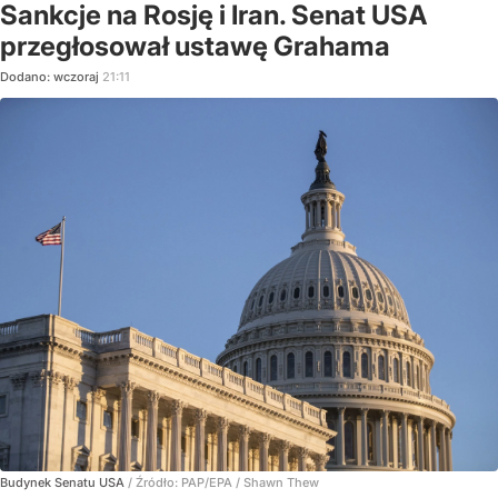
Sankcje na Rosję i Iran. Senat USA
przegłosował ustawę Grahama
Dodano:
wczoraj
21:11
Budynek Senatu USA
/ Źródło:
PAP/EPA
/
Shawn Thew