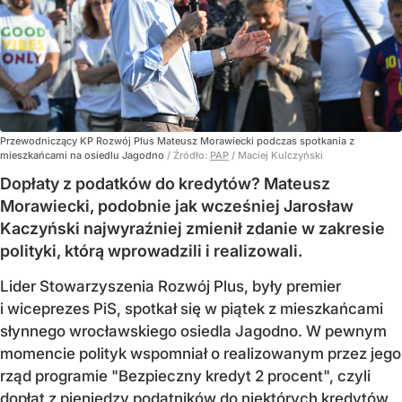
Przewodniczący KP Rozwój Plus Mateusz Morawiecki podczas spotkania z
mieszkańcami na osiedlu Jagodno
/ Źródło:
PAP
/
Maciej Kulczyński
Dopłaty z podatków do kredytów? Mateusz
Morawiecki, podobnie jak wcześniej Jarosław
Kaczyński najwyraźniej zmienił zdanie w zakresie
polityki, którą wprowadzili i realizowali.
Lider Stowarzyszenia Rozwój Plus, były premier
i wiceprezes PiS, spotkał się w piątek z mieszkańcami
słynnego wrocławskiego osiedla Jagodno. W pewnym
momencie polityk wspomniał o realizowanym przez jego
rząd programie "Bezpieczny kredyt 2 procent", czyli
dopłat z pieniędzy podatników do niektórych kredytów