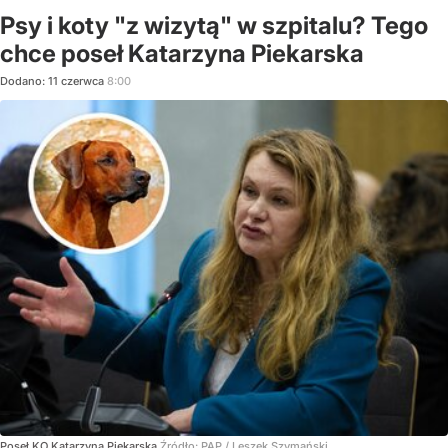
Psy i koty "z wizytą" w szpitalu? Tego
chce poseł Katarzyna Piekarska
Dodano:
11
czerwca
8:00
Poseł KO Katarzyna Piekarska
Źródło:
PAP
/
Leszek Szymański