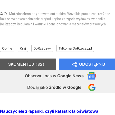
© ℗
Materiał chroniony prawem autorskim. Wszelkie prawa zastrzeżone.
Dalsze rozpowszechnianie artykułu tylko za zgodą wydawcy tygodnika
Do Rzeczy.
Regulamin i warunki licencjonowania materiałów prasowych
.
Opinie
Kraj
DoRzeczy+
Tylko na DoRzeczy.pl
SKOMENTUJ
UDOSTĘPNIJ
82
Obserwuj nas
w
Google News
Dodaj jako
źródło w Google
Nauczyciele z łapanki, czyli katastrofa oświatowa