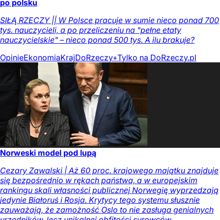
po polsku
SIŁĄ RZECZY || W Polsce pracuje w sumie nieco ponad 700
tys. nauczycieli, a po przeliczeniu na "pełne etaty
nauczycielskie" – nieco ponad 500 tys. A ilu brakuje?
Opinie
Ekonomia
Kraj
DoRzeczy+
Tylko na DoRzeczy.pl
Norweski model pod lupą
Cezary Zawalski | Aż 60 proc. krajowego majątku znajduje
się bezpośrednio w rękach państwa, a w europejskim
rankingu skali własności publicznej Norwegię wyprzedzają
jedynie Białoruś i Rosja. Krytycy tego systemu słusznie
zauważają, że zamożność Oslo to nie zasługa genialnych
urzędników, lecz unikalnej obfitości surowców