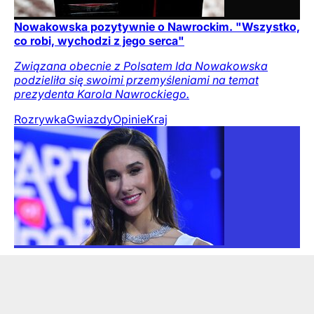
Nowakowska pozytywnie o Nawrockim. "Wszystko,
co robi, wychodzi z jego serca"
Związana obecnie z Polsatem Ida Nowakowska
podzieliła się swoimi przemyśleniami na temat
prezydenta Karola Nawrockiego.
Rozrywka
Gwiazdy
Opinie
Kraj