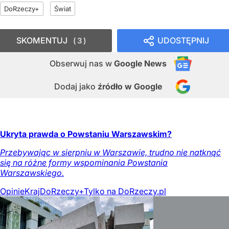
DoRzeczy+
Świat
SKOMENTUJ
UDOSTĘPNIJ
3
Obserwuj nas
w
Google News
Dodaj jako
źródło w Google
Ukryta prawda o Powstaniu Warszawskim?
Przebywając w sierpniu w Warszawie, trudno nie natknąć
się na różne formy wspominania Powstania
Warszawskiego.
Opinie
Kraj
DoRzeczy+
Tylko na DoRzeczy.pl