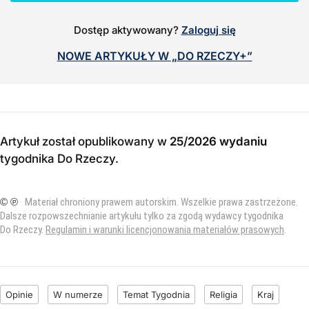
Dostęp aktywowany?
Zaloguj się
NOWE ARTYKUŁY W „DO RZECZY+”
Artykuł został opublikowany w
25/2026 wydaniu
tygodnika Do Rzeczy
.
© ℗
Materiał chroniony prawem autorskim. Wszelkie prawa zastrzeżone.
Dalsze rozpowszechnianie artykułu tylko za zgodą wydawcy tygodnika
Do Rzeczy.
Regulamin i warunki licencjonowania materiałów prasowych
.
Opinie
W numerze
Temat Tygodnia
Religia
Kraj