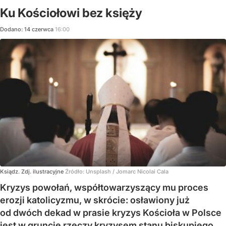
Ku Kościołowi bez księży
Dodano:
14
czerwca
16:00
Ksiądz. Zdj. ilustracyjne
Źródło:
Unsplash
/
Jomarc Nicolai Cala
Kryzys powołań, współtowarzyszący mu proces
erozji katolicyzmu, w skrócie: osławiony już
od dwóch dekad w prasie kryzys Kościoła w Polsce
jest w gruncie rzeczy kryzysem stanu biskupiego,