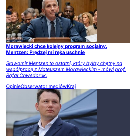
Morawiecki chce kolejny program socjalny.
Mentzen: Prędzej mi ręka uschnie
Sławomir Mentzen to ostatni, który byłby chętny na
współpracę z Mateuszem Morawieckim - mówi prof.
Rafał Chwedoruk.
Opinie
Obserwator mediów
Kraj