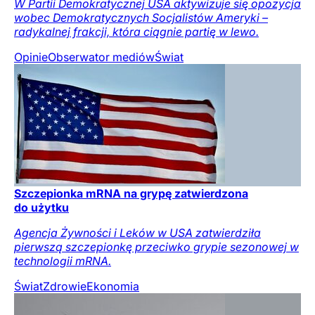
W Partii Demokratycznej USA aktywizuje się opozycja
wobec Demokratycznych Socjalistów Ameryki –
radykalnej frakcji, która ciągnie partię w lewo.
Opinie
Obserwator mediów
Świat
Szczepionka mRNA na grypę zatwierdzona
do użytku
Agencja Żywności i Leków w USA zatwierdziła
pierwszą szczepionkę przeciwko grypie sezonowej w
technologii mRNA.
Świat
Zdrowie
Ekonomia