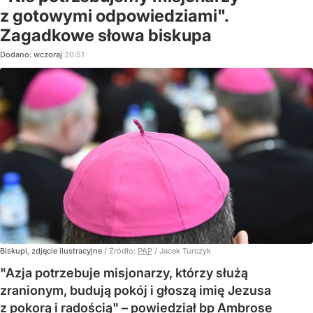
z gotowymi odpowiedziami".
Zagadkowe słowa biskupa
Dodano:
wczoraj
20:51
Biskupi, zdjęcie ilustracyjne
/ Źródło:
PAP
/
Jacek Turczyk
"Azja potrzebuje misjonarzy, którzy służą
zranionym, budują pokój i głoszą imię Jezusa
z pokorą i radością" – powiedział bp Ambrose