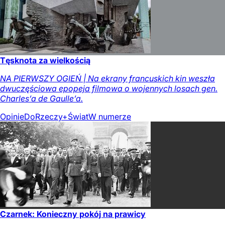
Tęsknota za wielkością
NA PIERWSZY OGIEŃ | Na ekrany francuskich kin weszła
dwuczęściowa epopeja filmowa o wojennych losach gen.
Charles’a de Gaulle’a.
Opinie
DoRzeczy+
Świat
W numerze
Czarnek: Konieczny pokój na prawicy