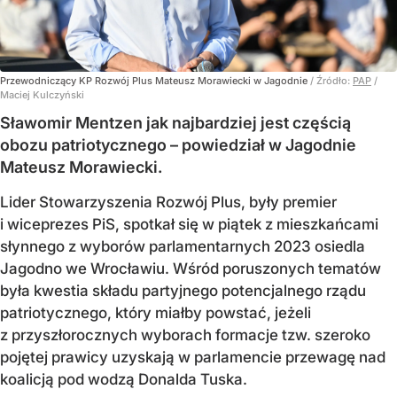
Przewodniczący KP Rozwój Plus Mateusz Morawiecki w Jagodnie
/ Źródło:
PAP
/
Maciej Kulczyński
Sławomir Mentzen jak najbardziej jest częścią
obozu patriotycznego – powiedział w Jagodnie
Mateusz Morawiecki.
Lider Stowarzyszenia Rozwój Plus, były premier
i wiceprezes PiS, spotkał się w piątek z mieszkańcami
słynnego z wyborów parlamentarnych 2023 osiedla
Jagodno we Wrocławiu. Wśród poruszonych tematów
była kwestia składu partyjnego potencjalnego rządu
patriotycznego, który miałby powstać, jeżeli
z przyszłorocznych wyborach formacje tzw. szeroko
pojętej prawicy uzyskają w parlamencie przewagę nad
koalicją pod wodzą Donalda Tuska.