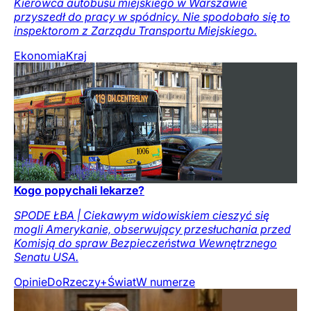
Kierowca autobusu miejskiego w Warszawie
przyszedł do pracy w spódnicy. Nie spodobało się to
inspektorom z Zarządu Transportu Miejskiego.
Ekonomia
Kraj
Kogo popychali lekarze?
SPODE ŁBA | Ciekawym widowiskiem cieszyć się
mogli Amerykanie, obserwujący przesłuchania przed
Komisją do spraw Bezpieczeństwa Wewnętrznego
Senatu USA.
Opinie
DoRzeczy+
Świat
W numerze