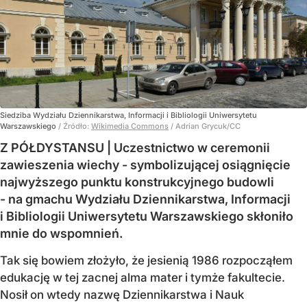
Siedziba Wydziału Dziennikarstwa, Informacji i Bibliologii Uniwersytetu
Warszawskiego
/ Źródło:
Wikimedia Commons
/
Adrian Grycuk/CC
Z PÓŁDYSTANSU | Uczestnictwo w ceremonii
zawieszenia wiechy - symbolizującej osiągnięcie
najwyższego punktu konstrukcyjnego budowli
- na gmachu Wydziału Dziennikarstwa, Informacji
i Bibliologii Uniwersytetu Warszawskiego skłoniło
mnie do wspomnień.
Tak się bowiem złożyło, że jesienią 1986 rozpocząłem
edukację w tej zacnej alma mater i tymże fakultecie.
Nosił on wtedy nazwę Dziennikarstwa i Nauk