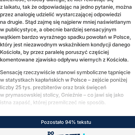
z laikatu, tak że odpowiadając na jedno pytanie, można
przez analogię udzielić wystarczającej odpowiedzi
na drugie. Stąd zajmę się najpierw mniej naświetlanym
w publicystyce, a obecnie bardziej sensacyjnym
wątkiem bardzo wyraźnego spadku powołań w Polsce,
który jest niezawodnym wskaźnikiem kondycji danego
Kościoła, by przez paralelę poruszyć częściej
komentowane zjawisko odpływu wiernych z Kościoła.
Sensację rzeczywiście stanowi symboliczne tąpnięcie
w statystkach kapłańskich w Polsce – zejście poniżej
liczby 25 tys. prezbiterów oraz brak święceń
w prymasowskiej stolicy, Gnieźnie – co jawi się jako
istna zapaść, której przemilczeć nie sposób.
Pozostało 94% tekstu