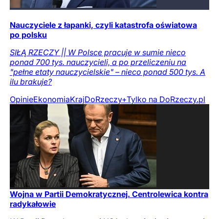
Nauczyciele z łapanki, czyli katastrofa oświatowa
po polsku
SIŁĄ RZECZY || W Polsce pracuje w sumie nieco
ponad 700 tys. nauczycieli, a po przeliczeniu na
"pełne etaty nauczycielskie" – nieco ponad 500 tys. A
ilu brakuje?
Opinie
Ekonomia
Kraj
DoRzeczy+
Tylko na DoRzeczy.pl
Wojna w Partii Demokratycznej. Centrolewica kontra
radykałowie