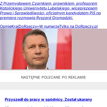
Z Przemysławem Czarnkiem, prawnikiem, profesorem
Katolickiego Uniwersytetu Lubelskiego, wiceprezesem
Prawa i Sprawiedliwości, oficjalnym kandydatem PiS na
premiera rozmawia Ryszard Gromadzki.
Opinie
Kraj
DoRzeczy+
W numerze
Tylko na DoRzeczy.pl
Przyszedł do pracy w spódnicy. Został ukarany