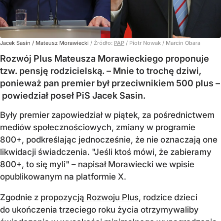
Jacek Sasin / Mateusz Morawiecki
/ Źródło:
PAP
/
Piotr Nowak / Marcin Obara
Rozwój Plus Mateusza Morawieckiego proponuje
tzw. pensję rodzicielską. – Mnie to trochę dziwi,
ponieważ pan premier był przeciwnikiem 500 plus –
powiedział poseł PiS Jacek Sasin.
Były premier zapowiedział w piątek, za pośrednictwem
mediów społecznościowych, zmiany w programie
800+, podkreślając jednocześnie, że nie oznaczają one
likwidacji świadczenia. "Jeśli ktoś mówi, że zabieramy
800+, to się myli" – napisał Morawiecki we wpisie
opublikowanym na platformie X.
Zgodnie z
propozycją Rozwoju Plus
, rodzice dzieci
do ukończenia trzeciego roku życia otrzymywaliby