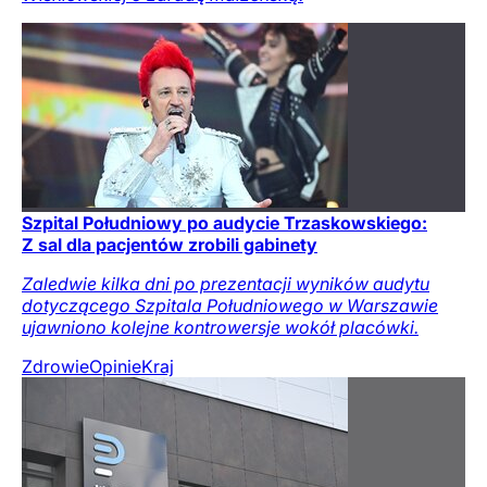
Szpital Południowy po audycie Trzaskowskiego:
Z sal dla pacjentów zrobili gabinety
Zaledwie kilka dni po prezentacji wyników audytu
dotyczącego Szpitala Południowego w Warszawie
ujawniono kolejne kontrowersje wokół placówki.
Zdrowie
Opinie
Kraj