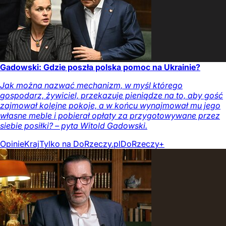
Gadowski: Gdzie poszła polska pomoc na Ukrainie?
Jak można nazwać mechanizm, w myśl którego
gospodarz, żywiciel, przekazuje pieniądze na to, aby gość
zajmował kolejne pokoje, a w końcu wynajmował mu jego
własne meble i pobierał opłaty za przygotowywane przez
siebie posiłki? – pyta Witold Gadowski.
Opinie
Kraj
Tylko na DoRzeczy.pl
DoRzeczy+