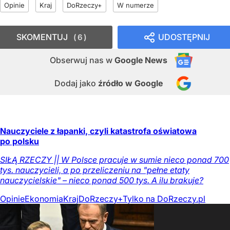
Opinie
Kraj
DoRzeczy+
W numerze
SKOMENTUJ
UDOSTĘPNIJ
6
Obserwuj nas
w
Google News
Dodaj jako
źródło w Google
Nauczyciele z łapanki, czyli katastrofa oświatowa
po polsku
SIŁĄ RZECZY || W Polsce pracuje w sumie nieco ponad 700
tys. nauczycieli, a po przeliczeniu na "pełne etaty
nauczycielskie" – nieco ponad 500 tys. A ilu brakuje?
Opinie
Ekonomia
Kraj
DoRzeczy+
Tylko na DoRzeczy.pl