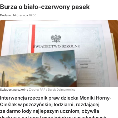
Burza o biało-czerwony pasek
Dodano:
14
czerwca
16:00
Świadectwa szkolne
Źródło:
PAP
/
Darek Delmanowicz
Interwencja rzecznik praw dziecka Moniki Horny-
Cieślak w pszczyńskiej lodziarni, rozdającej
za darmo lody najlepszym uczniom, ożywiła
dyskusję na temat wyróżnień na świadectwach.