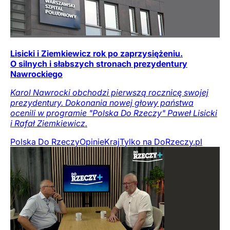
Lisicki i Ziemkiewicz rok po zaprzysiężeniu.
O silnych i słabszych stronach prezydentury
Nawrockiego
Karol Nawrocki obchodzi pierwszą rocznicę swojej
prezydentury. Dokonania nowej głowy państwa
ocenili w programie "Polska Do Rzeczy" Paweł Lisicki
i Rafał Ziemkiewicz.
Polska Do Rzeczy
Opinie
Kraj
Tylko na DoRzeczy.pl