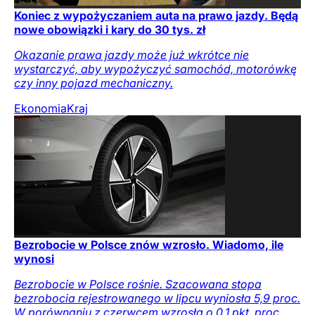
Koniec z wypożyczaniem auta na prawo jazdy. Będą
nowe obowiązki i kary do 30 tys. zł
Okazanie prawa jazdy może już wkrótce nie
wystarczyć, aby wypożyczyć samochód, motorówkę
czy inny pojazd mechaniczny.
Ekonomia
Kraj
Bezrobocie w Polsce znów wzrosło. Wiadomo, ile
wynosi
Bezrobocie w Polsce rośnie. Szacowana stopa
bezrobocia rejestrowanego w lipcu wyniosła 5,9 proc.
W porównaniu z czerwcem wzrosła o 0,1 pkt. proc.