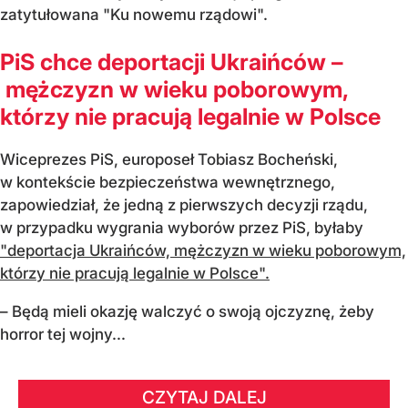
zatytułowana "Ku nowemu rządowi".
PiS chce deportacji Ukraińców –
mężczyzn w wieku poborowym,
którzy nie pracują legalnie w Polsce
Wiceprezes PiS, europoseł Tobiasz Bocheński,
w kontekście bezpieczeństwa wewnętrznego,
zapowiedział, że jedną z pierwszych decyzji rządu,
w przypadku wygrania wyborów przez PiS, byłaby
"deportacja Ukraińców, mężczyzn w wieku poborowym,
którzy nie pracują legalnie w Polsce".
– Będą mieli okazję walczyć o swoją ojczyznę, żeby
horror tej wojny...
CZYTAJ DALEJ