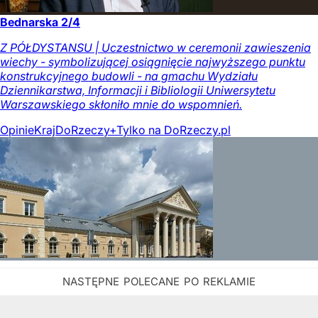
Bednarska 2/4
Z PÓŁDYSTANSU | Uczestnictwo w ceremonii zawieszenia
wiechy - symbolizującej osiągnięcie najwyższego punktu
konstrukcyjnego budowli - na gmachu Wydziału
Dziennikarstwa, Informacji i Bibliologii Uniwersytetu
Warszawskiego skłoniło mnie do wspomnień.
Opinie
Kraj
DoRzeczy+
Tylko na DoRzeczy.pl