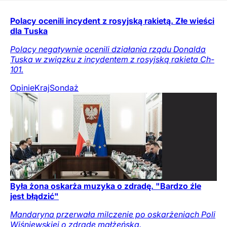
Polacy ocenili incydent z rosyjską rakietą. Złe wieści
dla Tuska
Polacy negatywnie ocenili działania rządu Donalda
Tuska w związku z incydentem z rosyjską rakieta Ch-
101.
Opinie
Kraj
Sondaż
Była żona oskarża muzyka o zdradę. "Bardzo źle
jest błądzić"
Mandaryna przerwała milczenie po oskarżeniach Poli
Wiśniewskiej o zdradę małżeńską.