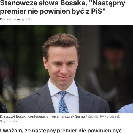
Stanowcze słowa Bosaka. "Następny
premier nie powinien być z PiS"
Dodano:
dzisiaj
9:30
Krzysztof Bosak (Konfederacja), wicemarszałek Sejmu
/ Źródło:
PAP
/
Leszek
Szymański
Uważam, że następny premier nie powinien być