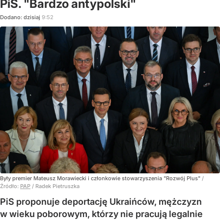
PiS. "Bardzo antypolski"
Dodano:
dzisiaj
9:52
Były premier Mateusz Morawiecki i członkowie stowarzyszenia "Rozwój Plus"
/
Źródło:
PAP
/
Radek Pietruszka
PiS proponuje deportację Ukraińców, mężczyzn
w wieku poborowym, którzy nie pracują legalnie