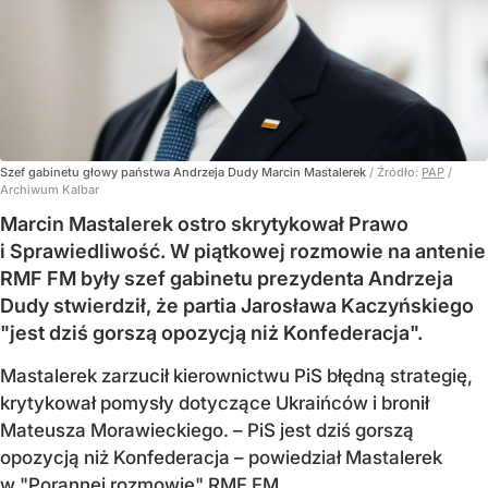
Szef gabinetu głowy państwa Andrzeja Dudy Marcin Mastalerek
/ Źródło:
PAP
/
Archiwum Kalbar
Marcin Mastalerek ostro skrytykował Prawo
i Sprawiedliwość. W piątkowej rozmowie na antenie
RMF FM były szef gabinetu prezydenta Andrzeja
Dudy stwierdził, że partia Jarosława Kaczyńskiego
"jest dziś gorszą opozycją niż Konfederacja".
Mastalerek zarzucił kierownictwu PiS błędną strategię,
krytykował pomysły dotyczące Ukraińców i bronił
Mateusza Morawieckiego. – PiS jest dziś gorszą
opozycją niż Konfederacja – powiedział Mastalerek
w "Porannej rozmowie" RMF FM.