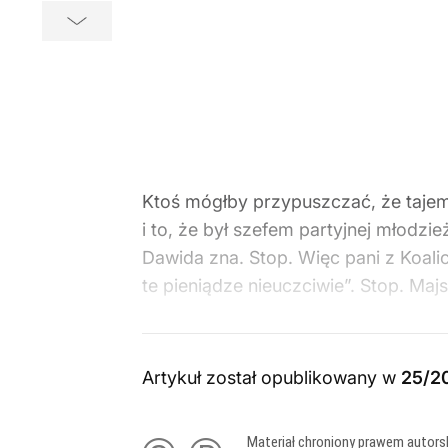
Ktoś mógłby przypuszczać, że tajemn
i to, że był szefem partyjnej młodzi
Dawida zna. Stop. Więc pani z Koalicj
te pieniądze nieuczciwie”. Stop. Majs
Artykuł został opublikowany w
25/2
Materiał chroniony prawem autors