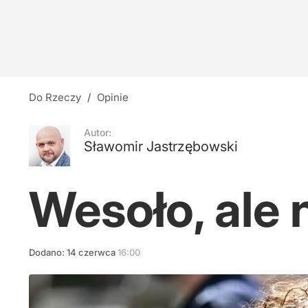
Nauczyciele z łapanki, czyli katastrofa oświat
14
Sankcje na Rosję i Iran. Senat USA przegłoso
Do Rzeczy
/
Opinie
2
Autor:
Sławomir Jastrzębowski
Cejrowski: Wreszcie widać, jak Fauci wszystkic
Wesoło, ale 
21
Dodano:
14
czerwca
16:00