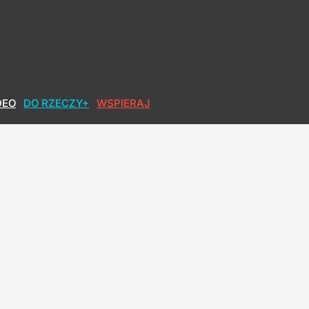
owiedziami". Zagadkowe słowa biskupa
DEO
DO RZECZY+
WSPIERAJ
przeszkadza
iszpanii