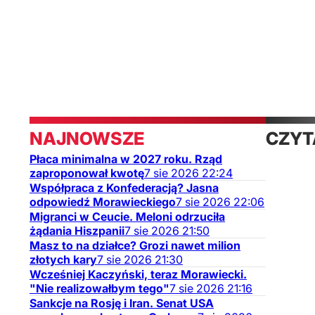
NAJNOWSZE
CZYT
Płaca minimalna w 2027 roku. Rząd
TAKŻ
zaproponował kwotę
7
sie
2026
22:24
Współpraca z Konfederacją? Jasna
odpowiedź Morawieckiego
7
sie
2026
22:06
Migranci w Ceucie. Meloni odrzuciła
żądania Hiszpanii
7
sie
2026
21:50
Masz to na działce? Grozi nawet milion
złotych kary
7
sie
2026
21:30
Wcześniej Kaczyński, teraz Morawiecki.
"Nie realizowałbym tego"
7
sie
2026
21:16
Sankcje na Rosję i Iran. Senat USA