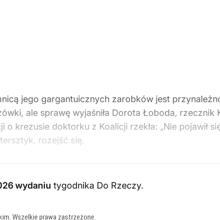
icą jego gargantuicznych zarobków jest przynależnoś
eżówki, ale sprawę wyjaśniła Dorota Łoboda, rzecznik K
i o krezusie doktorku z Koalicji rzekła: „Nie pojawił s
tersztyk, rozejść się.
026 wydaniu
tygodnika Do Rzeczy
.
kim. Wszelkie prawa zastrzeżone.