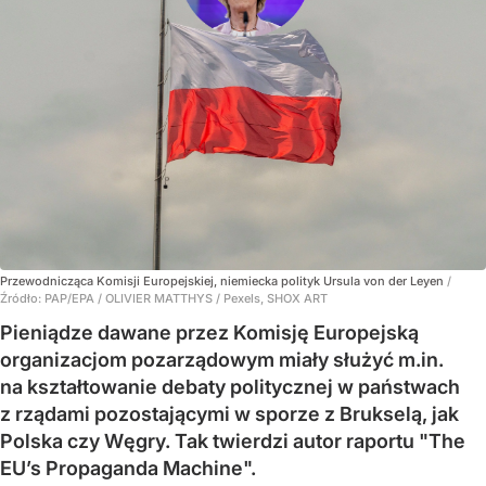
Przewodnicząca Komisji Europejskiej, niemiecka polityk Ursula von der Leyen
/
Źródło:
PAP/EPA
/
OLIVIER MATTHYS / Pexels, SHOX ART
Pieniądze dawane przez Komisję Europejską
organizacjom pozarządowym miały służyć m.in.
na kształtowanie debaty politycznej w państwach
z rządami pozostającymi w sporze z Brukselą, jak
Polska czy Węgry. Tak twierdzi autor raportu "The
EU’s Propaganda Machine".