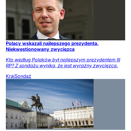
Polacy wskazali najlepszego prezydenta.
Niekwestionowany zwycięzca
Kto według Polaków był najlepszym prezydentem III
RP? Z sondażu wynika, że jest wyraźny zwycięzca.
Kraj
Sondaż