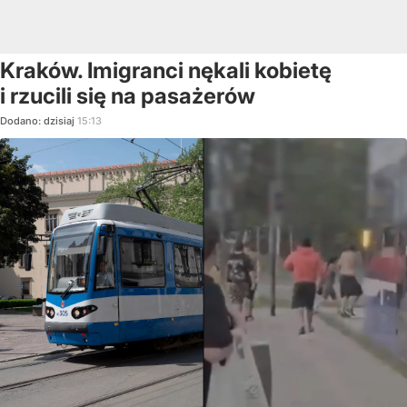
Kraków. Imigranci nękali kobietę
i rzucili się na pasażerów
Dodano:
dzisiaj
15:13