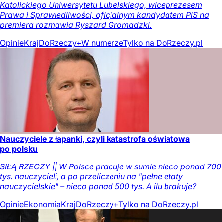
Katolickiego Uniwersytetu Lubelskiego, wiceprezesem
Prawa i Sprawiedliwości, oficjalnym kandydatem PiS na
premiera rozmawia Ryszard Gromadzki.
Opinie
Kraj
DoRzeczy+
W numerze
Tylko na DoRzeczy.pl
Nauczyciele z łapanki, czyli katastrofa oświatowa
po polsku
SIŁĄ RZECZY || W Polsce pracuje w sumie nieco ponad 700
tys. nauczycieli, a po przeliczeniu na "pełne etaty
nauczycielskie" – nieco ponad 500 tys. A ilu brakuje?
Opinie
Ekonomia
Kraj
DoRzeczy+
Tylko na DoRzeczy.pl