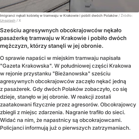
Imigranci nękali kobietę w tramwaju w Krakowie i pobili dwóch Polaków
/ Źródło:
Unsplash
/
X
Sześciu agresywnych obcokrajowców nękało
pasażerkę tramwaju w Krakowie i pobiło dwóch
mężczyzn, którzy stanęli w jej obronie.
O sprawie napaści w miejskim tramwaju napisała
"Gazeta Krakowska". W południowej części Krakowa
w rejonie przystanku "Bieżanowska" sześciu
agresywnych obcokrajowców zaczęło nękać jedną
z pasażerek. Gdy dwóch Polaków zobaczyło, co się
dzieje, stanęło w jej obronie. W reakcji zostali
zaatakowani fizycznie przez agresorów. Obcokrajowcy
zbiegli z miejsc zdarzenia. Nagranie trafiło do sieci.
Widać na nim, że napastnicy są obcokrajowcami.
Policjanci informują już o pierwszych zatrzymaniach.