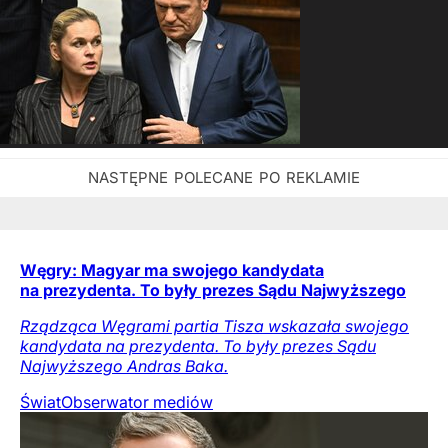
Węgry: Magyar ma swojego kandydata
na prezydenta. To były prezes Sądu Najwyższego
Rządząca Węgrami partia Tisza wskazała swojego
kandydata na prezydenta. To były prezes Sądu
Najwyższego Andras Baka.
Świat
Obserwator mediów