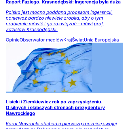
Raport Faziego. Krasnodębski: Ingerencja była duża
Polska jest mocno poddana procesom ingerencji,
ponieważ bardzo niewiele zrobiła, aby o tym
problemie mówić i go rozwiązać - mówi prof.
Zdzisław Krasnodębski.
Opinie
Obserwator mediów
Kraj
Świat
Unia Europejska
Lisicki i Ziemkiewicz rok po zaprzysiężeniu.
O silnych i słabszych stronach prezydentury
Nawrockiego
Karol Nawrocki obchodzi pierwszą rocznicę swojej