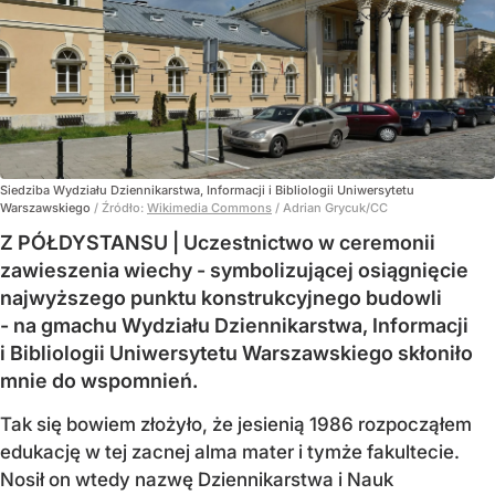
Siedziba Wydziału Dziennikarstwa, Informacji i Bibliologii Uniwersytetu
Warszawskiego
/ Źródło:
Wikimedia Commons
/
Adrian Grycuk/CC
Z PÓŁDYSTANSU | Uczestnictwo w ceremonii
zawieszenia wiechy - symbolizującej osiągnięcie
najwyższego punktu konstrukcyjnego budowli
- na gmachu Wydziału Dziennikarstwa, Informacji
i Bibliologii Uniwersytetu Warszawskiego skłoniło
mnie do wspomnień.
Tak się bowiem złożyło, że jesienią 1986 rozpocząłem
edukację w tej zacnej alma mater i tymże fakultecie.
Nosił on wtedy nazwę Dziennikarstwa i Nauk