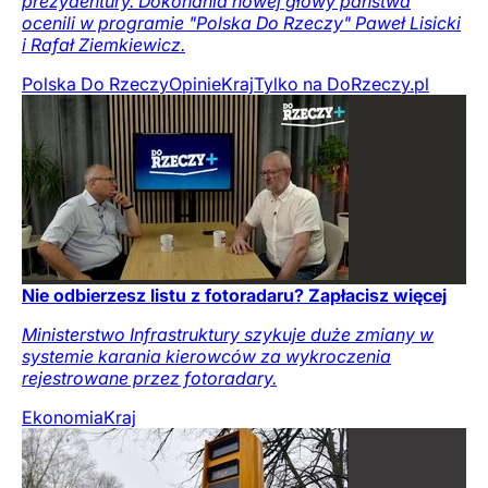
prezydentury. Dokonania nowej głowy państwa
ocenili w programie "Polska Do Rzeczy" Paweł Lisicki
i Rafał Ziemkiewicz.
Polska Do Rzeczy
Opinie
Kraj
Tylko na DoRzeczy.pl
Nie odbierzesz listu z fotoradaru? Zapłacisz więcej
Ministerstwo Infrastruktury szykuje duże zmiany w
systemie karania kierowców za wykroczenia
rejestrowane przez fotoradary.
Ekonomia
Kraj