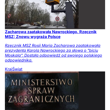
Zacharowa zaatakowała Nawrockiego. Rzecznik
MSZ: Znowu wygraża Polsce
Rzecznik MSZ Rosji Maria Zacharowa zaatakowała
prezydenta Karola Nawrockiego za słowa o "biciu
Moskala". Dostała odpowiedź od swojego polskiego
odpowiednika.
Kraj
Świat