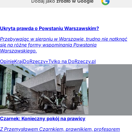
Dodaj jako
źródło w Google
Ukryta prawda o Powstaniu Warszawskim?
Przebywając w sierpniu w Warszawie, trudno nie natknąć
się na różne formy wspominania Powstania
Warszawskiego.
Opinie
Kraj
DoRzeczy+
Tylko na DoRzeczy.pl
Czarnek: Konieczny pokój na prawicy
Z Przemysławem Czarnkiem, prawnikiem, profesorem