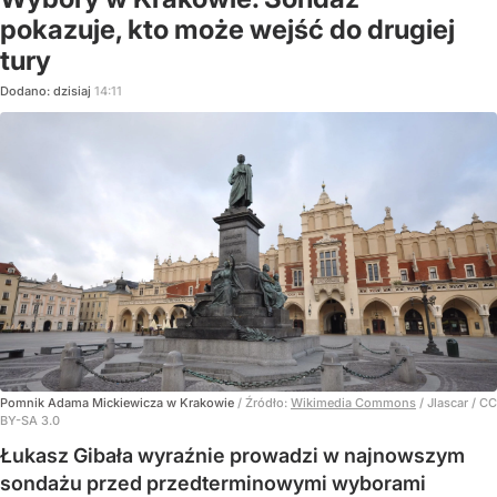
pokazuje, kto może wejść do drugiej
tury
Dodano:
dzisiaj
14:11
Pomnik Adama Mickiewicza w Krakowie
/ Źródło:
Wikimedia Commons
/
Jlascar / CC
BY-SA 3.0
Łukasz Gibała wyraźnie prowadzi w najnowszym
sondażu przed przedterminowymi wyborami