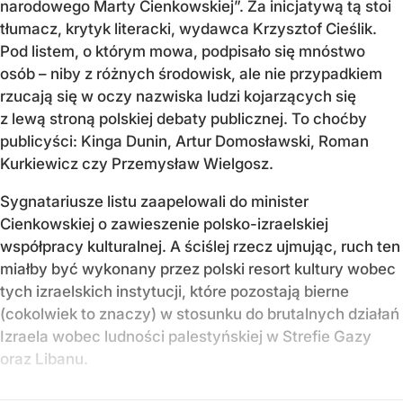
narodowego Marty Cienkowskiej”. Za inicjatywą tą stoi
tłumacz, krytyk literacki, wydawca Krzysztof Cieślik.
Pod listem, o którym mowa, podpisało się mnóstwo
osób – niby z różnych środowisk, ale nie przypadkiem
rzucają się w oczy nazwiska ludzi kojarzących się
z lewą stroną polskiej debaty publicznej. To choćby
publicyści: Kinga Dunin, Artur Domosławski, Roman
Kurkiewicz czy Przemysław Wielgosz.
Sygnatariusze listu zaapelowali do minister
Cienkowskiej o zawieszenie polsko-izraelskiej
współpracy kulturalnej. A ściślej rzecz ujmując, ruch ten
miałby być wykonany przez polski resort kultury wobec
tych izraelskich instytucji, które pozostają bierne
(cokolwiek to znaczy) w stosunku do brutalnych działań
Izraela wobec ludności palestyńskiej w Strefie Gazy
oraz Libanu.