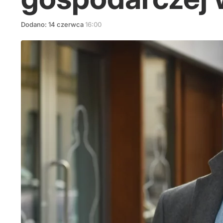
Dodano:
14
czerwca
16:00