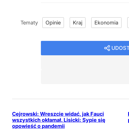
Opinie
Kraj
Ekonomia
UDOST
Cejrowski: Wreszcie widać, jak Fauci
wszystkich okłamał. Lisicki: Sypie się
opowieść o pandemii