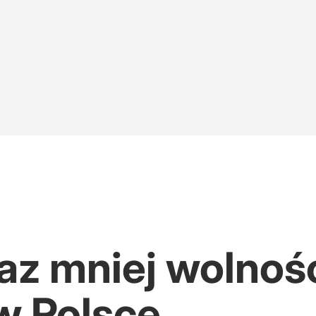
az mniej wolnoś
w Polsce