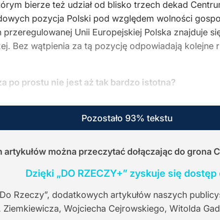
tórym bierze też udział od blisko trzech dekad Cent
ądowych pozycja Polski pod względem wolności gospod
h przeregulowanej Unii Europejskiej Polska znajduje s
. Bez wątpienia za tą pozycję odpowiadają kolejne r
po prostu nie jest aż tak bardzo istotna?
Pozostało 93% tekstu
ch artykułów można przeczytać dołączając do grona 
Dzięki „DO RZECZY+” zyskuje się dostęp 
 Do Rzeczy”, dodatkowych artykułów naszych publicy
. Ziemkiewicza, Wojciecha Cejrowskiego, Witolda Gad