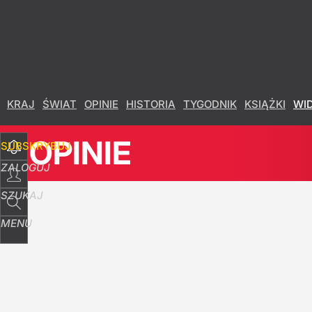
Udostępnij
3
Skomentuj
KRAJ
ŚWIAT
OPINIE
HISTORIA
TYGODNIK
KSIĄŻKI
WI
OPINIE
SUBSKRYBUJ
ZALOGUJ
SZUKAJ
MENU