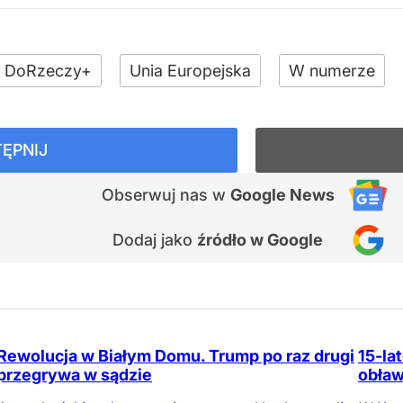
DoRzeczy+
Unia Europejska
W numerze
ĘPNIJ
Obserwuj nas
w
Google News
Dodaj jako
źródło w Google
Rewolucja w Białym Domu. Trump po raz drugi
15-la
przegrywa w sądzie
obław