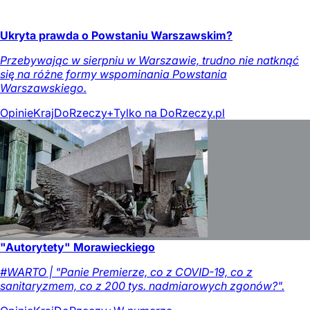
Ukryta prawda o Powstaniu Warszawskim?
Przebywając w sierpniu w Warszawie, trudno nie natknąć
się na różne formy wspominania Powstania
Warszawskiego.
Opinie
Kraj
DoRzeczy+
Tylko na DoRzeczy.pl
"Autorytety" Morawieckiego
#WARTO | "Panie Premierze, co z COVID-19, co z
sanitaryzmem, co z 200 tys. nadmiarowych zgonów?".