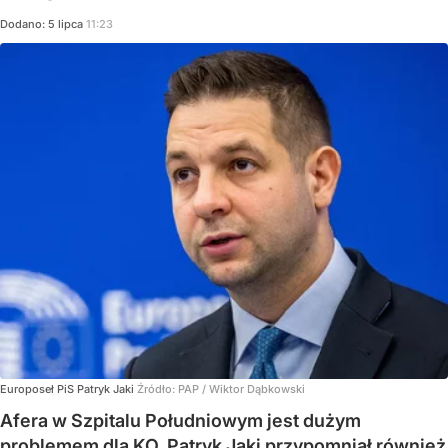
Dodano:
5
lipca
11:23
Europoseł PiS Patryk Jaki
Źródło:
PAP
/
Wiktor Dąbkowski
Afera w Szpitalu Południowym jest dużym
problemem dla KO. Patryk Jaki przypomniał również