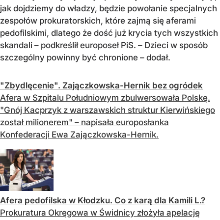
jak dojdziemy do władzy, będzie powołanie specjalnych
zespołów prokuratorskich, które zajmą się aferami
pedofilskimi, dlatego że dość już krycia tych wszystkich
skandali – podkreślił europoseł PiS. – Dzieci w sposób
szczególny powinny być chronione – dodał.
"Zbydlęcenie". Zajączkowska-Hernik bez ogródek
Afera w Szpitalu Południowym zbulwersowała Polskę.
"Gnój Kacprzyk z warszawskich struktur Kierwińskiego
został milionerem" – napisała europosłanka
Konfederacji Ewa Zajączkowska-Hernik.
Afera pedofilska w Kłodzku. Co z karą dla Kamili L.?
Prokuratura Okręgowa w Świdnicy złożyła apelację