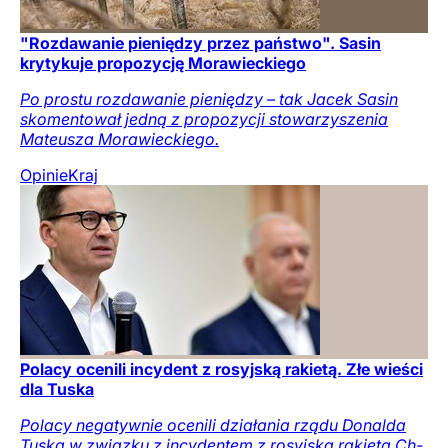
"Rozdawanie pieniędzy przez państwo". Sasin
krytykuje propozycję Morawieckiego
Po prostu rozdawanie pieniędzy – tak Jacek Sasin
skomentował jedną z propozycji stowarzyszenia
Mateusza Morawieckiego.
Opinie
Kraj
Polacy ocenili incydent z rosyjską rakietą. Złe wieści
dla Tuska
Polacy negatywnie ocenili działania rządu Donalda
Tuska w związku z incydentem z rosyjską rakieta Ch-