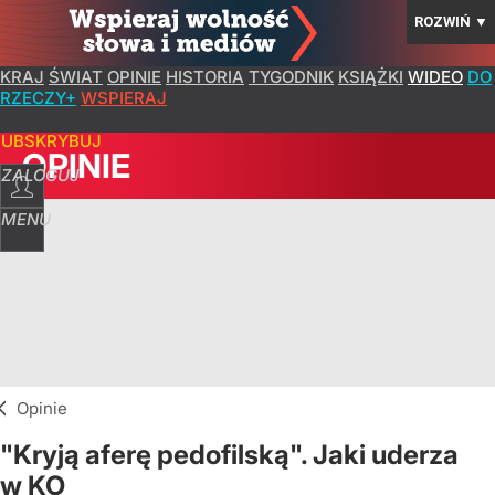
ROZWIŃ
▼
KRAJ
ŚWIAT
OPINIE
HISTORIA
TYGODNIK
KSIĄŻKI
WIDEO
DO
RZECZY+
WSPIERAJ
SUBSKRYBUJ
OPINIE
ZALOGUJ
MENU
Opinie
"Kryją aferę pedofilską". Jaki uderza
w KO