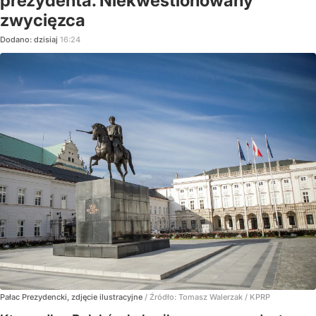
prezydenta. Niekwestionowany
zwycięzca
Dodano:
dzisiaj
16:24
Pałac Prezydencki, zdjęcie ilustracyjne
/ Źródło:
Tomasz Walerzak / KPRP