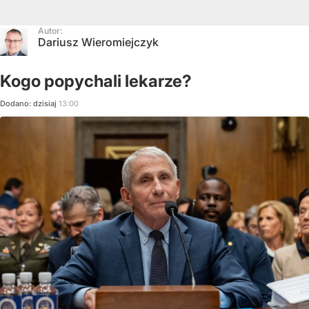
Autor:
Dariusz Wieromiejczyk
Kogo popychali lekarze?
Dodano:
dzisiaj
13:00