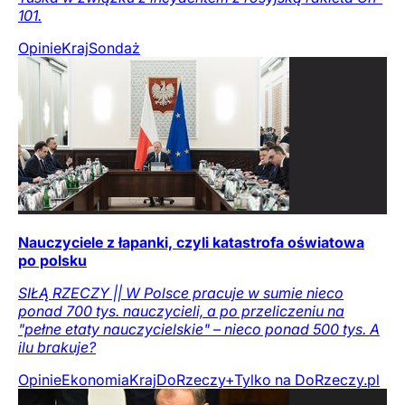
101.
Opinie
Kraj
Sondaż
Nauczyciele z łapanki, czyli katastrofa oświatowa
po polsku
SIŁĄ RZECZY || W Polsce pracuje w sumie nieco
ponad 700 tys. nauczycieli, a po przeliczeniu na
"pełne etaty nauczycielskie" – nieco ponad 500 tys. A
ilu brakuje?
Opinie
Ekonomia
Kraj
DoRzeczy+
Tylko na DoRzeczy.pl