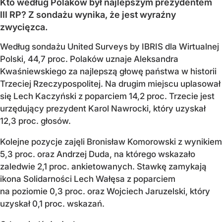
Kto według Polaków był najlepszym prezydentem
III RP? Z sondażu wynika, że jest wyraźny
zwycięzca.
Według sondażu United Surveys by IBRIS dla Wirtualnej
Polski, 44,7 proc. Polaków uznaje Aleksandra
Kwaśniewskiego za najlepszą głowę państwa w historii
Trzeciej Rzeczypospolitej. Na drugim miejscu uplasował
się Lech Kaczyński z poparciem 14,2 proc. Trzecie jest
urzędujący prezydent Karol Nawrocki, który uzyskał
12,3 proc. głosów.
Kolejne pozycje zajęli Bronisław Komorowski z wynikiem
5,3 proc. oraz Andrzej Duda, na którego wskazało
zaledwie 2,1 proc. ankietowanych. Stawkę zamykają
ikona Solidarności Lech Wałęsa z poparciem
na poziomie 0,3 proc. oraz Wojciech Jaruzelski, który
uzyskał 0,1 proc. wskazań.