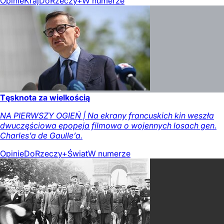
Opinie
Kraj
DoRzeczy+
W numerze
Tęsknota za wielkością
NA PIERWSZY OGIEŃ | Na ekrany francuskich kin weszła
dwuczęściowa epopeja filmowa o wojennych losach gen.
Charles’a de Gaulle’a.
Opinie
DoRzeczy+
Świat
W numerze