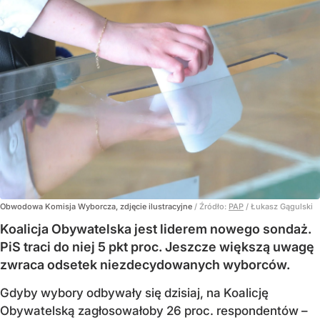
Obwodowa Komisja Wyborcza, zdjęcie ilustracyjne
/ Źródło:
PAP
/
Łukasz Gągulski
Koalicja Obywatelska jest liderem nowego sondaż.
PiS traci do niej 5 pkt proc. Jeszcze większą uwagę
zwraca odsetek niezdecydowanych wyborców.
Gdyby wybory odbywały się dzisiaj, na Koalicję
Obywatelską zagłosowałoby 26 proc. respondentów –