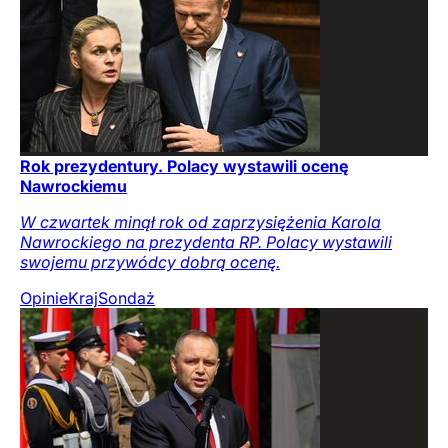
Rok prezydentury. Polacy wystawili ocenę
Nawrockiemu
W czwartek minął rok od zaprzysiężenia Karola
Nawrockiego na prezydenta RP. Polacy wystawili
swojemu przywódcy dobrą ocenę.
Opinie
Kraj
Sondaż