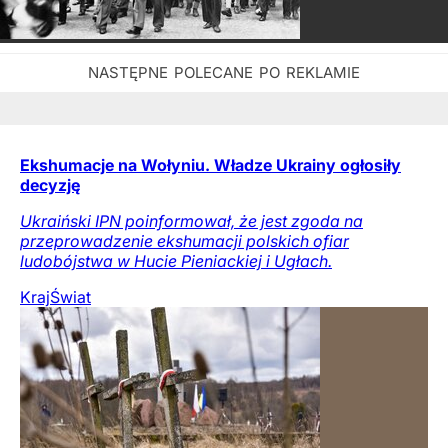
Ekshumacje na Wołyniu. Władze Ukrainy ogłosiły
decyzję
Ukraiński IPN poinformował, że jest zgoda na
przeprowadzenie ekshumacji polskich ofiar
ludobójstwa w Hucie Pieniackiej i Ugłach.
Kraj
Świat