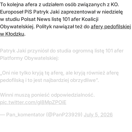
To kolejna afera z udziałem osób związanych z KO.
Europoseł PiS Patryk Jaki zaprezentował w niedzielę
w studiu Polsat News listę 101 afer Koalicji
Obywatelskiej. Polityk nawiązał też do
afery pedofilskiej
w Kłodzku
.
Patryk Jaki przyniósł do studia ogromną listę 101 afer
Platformy Obywatelskiej:
„Oni nie tylko kryją tę aferę, ale kryją również aferę
pedofilską i to jest najbardziej obrzydliwe”.
Winni muszą ponieść odpowiedzialność.
pic.twitter.com/gl8MpZPOiE
— Pan_komentator (@PanP23929)
July 5, 2026