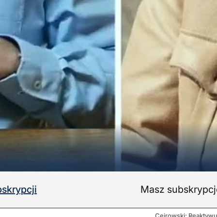
skrypcji
Masz subskrypc
Cejrowski: Reaktywuj