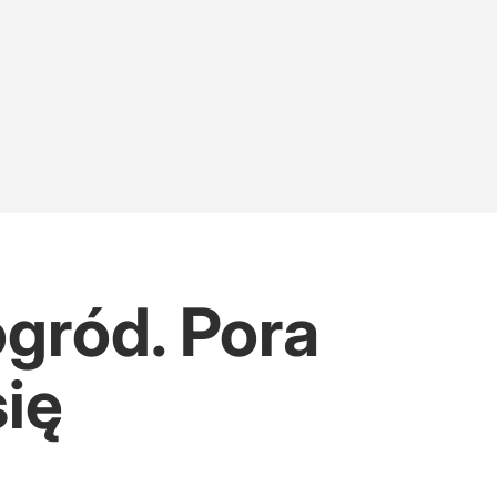
gród. Pora
się