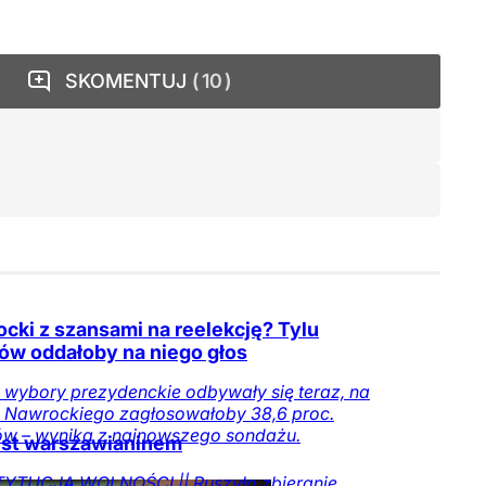
SKOMENTUJ
10
cki z szansami na reelekcję? Tylu
ów oddałoby na niego głos
wybory prezydenckie odbywały się teraz, na
 Nawrockiego zagłosowałoby 38,6 proc.
ów – wynika z najnowszego sondażu.
est warszawianinem
YTUCJA WOLNOŚCI || Ruszyło zbieranie