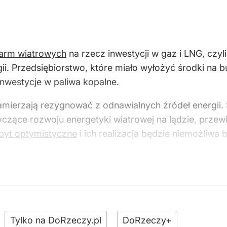
farm wiatrowych
na rzecz inwestycji w gaz i LNG, czy
ii. Przedsiębiorstwo, które miało wyłożyć środki na 
inwestycje w paliwa kopalne.
mierzają rezygnować z odnawialnych źródeł energii. 
yczące rozwoju energetyki wiatrowej na lądzie, przew
byt optymistyczne
i ich realizacja będzie niemożliwa
Tylko na DoRzeczy.pl
DoRzeczy+