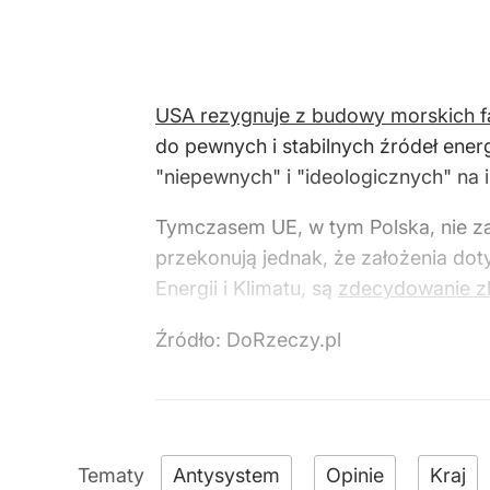
USA rezygnuje z budowy morskich 
do pewnych i stabilnych źródeł energ
"niepewnych" i "ideologicznych" na 
Tymczasem UE, w tym Polska, nie za
przekonują jednak, że założenia dot
Energii i Klimatu, są
zdecydowanie z
Źródło:
DoRzeczy.pl
Antysystem
Opinie
Kraj