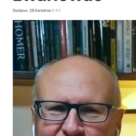
Dodano:
29
kwietnia
9:43