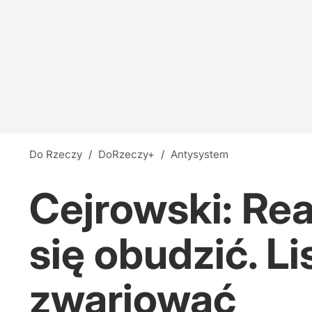
Do Rzeczy
/
DoRzeczy+
/
Antysystem
Cejrowski: Re
się obudzić. Li
zwariować