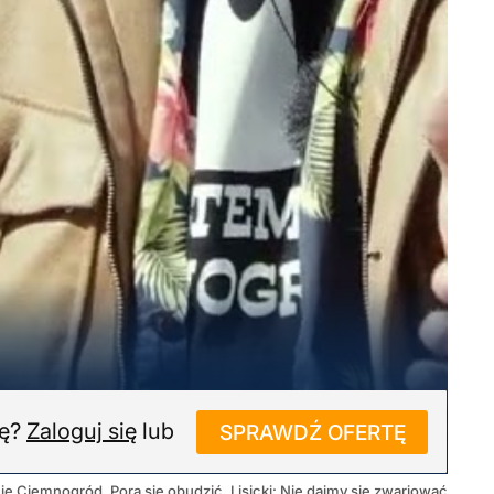
ję?
Zaloguj się
lub
SPRAWDŹ OFERTĘ
ę Ciemnogród. Pora się obudzić. Lisicki: Nie dajmy się zwariować