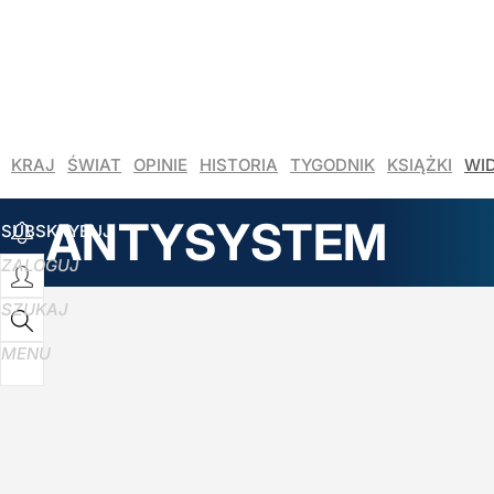
Udostępnij
10
Skomentuj
KRAJ
ŚWIAT
OPINIE
HISTORIA
TYGODNIK
KSIĄŻKI
WI
ANTYSYSTEM
SUBSKRYBUJ
ZALOGUJ
SZUKAJ
MENU