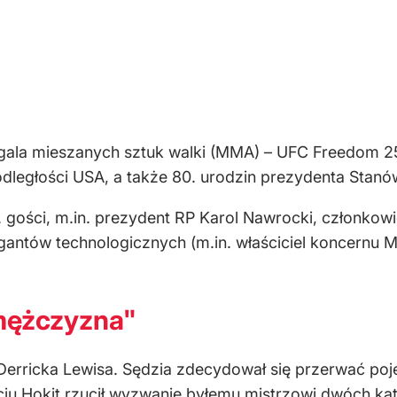
 gala mieszanych sztuk walki (MMA) – UFC Freedom 2
podległości USA, a także 80. urodzin prezydenta Sta
. gości, m.in. prezydent RP Karol Nawrocki, członko
gigantów technologicznych (m.in. właściciel koncernu
mężczyzna"
 Derricka Lewisa. Sędzia zdecydował się przerwać po
ciu Hokit rzucił wyzwanie byłemu mistrzowi dwóch ka