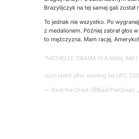
Brazylijczyk na tej samej gali zosta
To jednak nie wszystko. Po wygrane
z medalionem. Później zabrał głos
to mężczyzna. Mam rację, Ameryko!?
"MICHELLE OBAMA IS A MAN, AM I
Josh Hokit after winning his UFC 25
— Basil the Great (@BasilTheGreat)