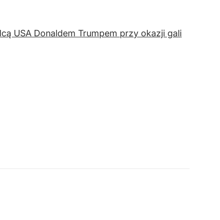
dcą USA Donaldem Trumpem przy okazji gali