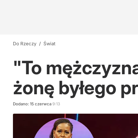
Do Rzeczy
/
Świat
"To mężczyzna
żonę byłego p
Dodano:
15
czerwca
9:13