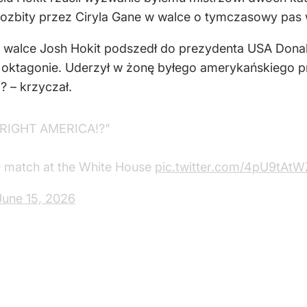
ł rozbity przez Ciryla Gane w walce o tymczasowy pas w
j walce Josh Hokit podszedł do prezydenta USA Donal
 w oktagonie. Uderzył w żonę byłego amerykańskiego
 – krzyczał.
 RIGHT AMERICA!?"
0 match at the White House
pic.twitter.com/4pU9tAt
June 15, 2026