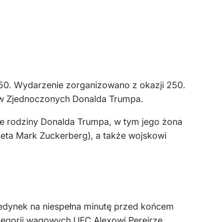
50. Wydarzenie zorganizowano z okazji 250.
nów Zjednoczonych Donalda Trumpa.
wie rodziny Donalda Trumpa, w tym jego żona
 Meta Mark Zuckerberg), a także wojskowi
jedynek na niespełna minutę przed końcem
tegorii wagowych UFC Alexowi Pereirze.