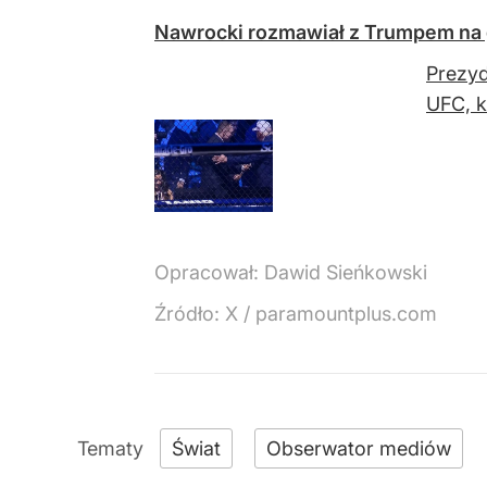
Nawrocki rozmawiał z Trumpem na 
Prezyd
UFC, k
Opracował:
Dawid Sieńkowski
Źródło:
X
/
paramountplus.com
Świat
Obserwator mediów