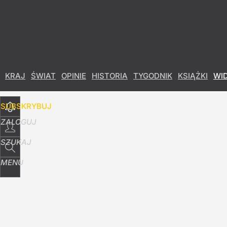
Udostępnij
0
Skomentuj
KRAJ
ŚWIAT
OPINIE
HISTORIA
TYGODNIK
KSIĄŻKI
WI
SUBSKRYBUJ
ZALOGUJ
SZUKAJ
MENU