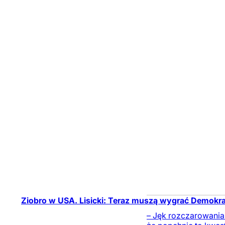
Ziobro w USA. Lisicki: Teraz muszą wygrać Demokra
– Jęk rozczarowania i