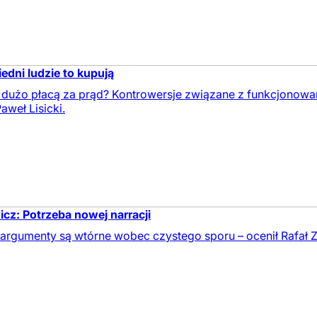
iedni ludzie to kupują
 dużo płacą za prąd? Kontrowersje związane z funkcjonow
aweł Lisicki.
icz: Potrzeba nowej narracji
argumenty są wtórne wobec czystego sporu – ocenił Rafał