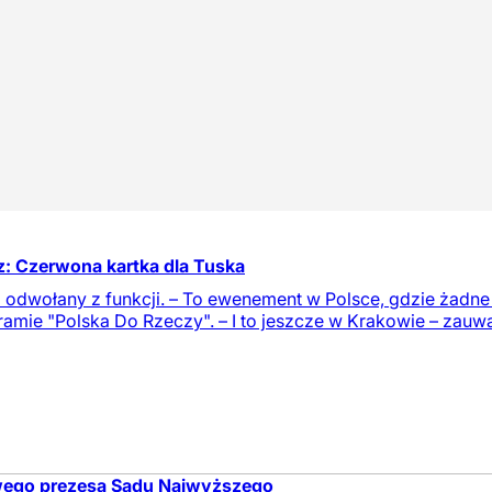
z: Czerwona kartka dla Tuska
i odwołany z funkcji. – To ewenement w Polsce, gdzie żadne
ramie "Polska Do Rzeczy". – I to jeszcze w Krakowie – zauw
owego prezesa Sądu Najwyższego