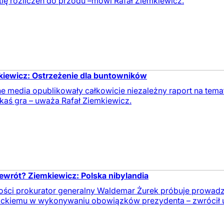
tię rozliczeń do przodu –mówi Rafał Ziemkiewicz.
mkiewicz: Ostrzeżenie dla buntowników
ne media opublikowały całkowicie niezależny raport na tem
jakaś gra – uważa Rafał Ziemkiewicz.
rzewrót? Ziemkiewicz: Polska nibylandia
wości prokurator generalny Waldemar Żurek próbuje prowadz
ckiemu w wykonywaniu obowiązków prezydenta – zwrócił u