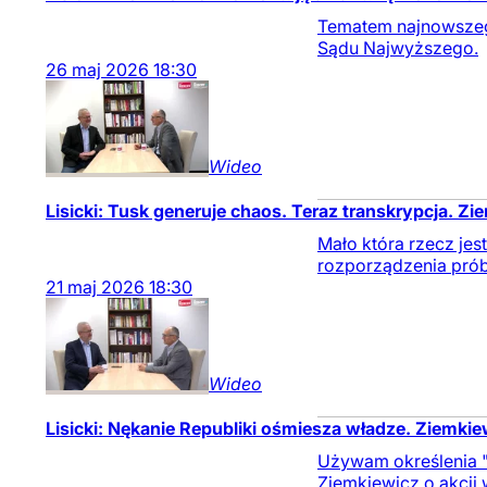
Tematem najnowszego
Sądu Najwyższego.
26
maj
2026
18:30
Wideo
Lisicki: Tusk generuje chaos. Teraz transkrypcja. Z
Mało która rzecz jes
rozporządzenia próbu
21
maj
2026
18:30
Wideo
Lisicki: Nękanie Republiki ośmiesza władze. Ziemkie
Używam określenia "a
Ziemkiewicz o akcji