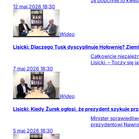
że popchnie to kwes
12
maj
2026
18:30
Wideo
Lisicki: Dlaczego Tusk dyscyplinuje Hołownię? Zie
Całkowicie niezależ
Lisicki. – Toczy się 
7
maj
2026
18:30
Wideo
Lisicki: Kiedy Żurek ogłosi, że prezydent szykuje p
Minister sprawiedli
prezydentowi Nawro
5
maj
2026
18:30