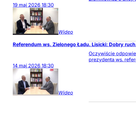
19
maj
2026
18:30
Wideo
Referendum ws. Zielonego Ładu. Lisicki: Dobry ruch
Oczywiście odpowiedn
prezydenta ws. refe
14
maj
2026
18:30
Wideo