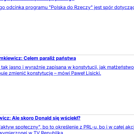
 odcinka programu "Polska do Rzeczy" jest spór dotyczą
iemkiewicz: Celem paraliż państwa
t tak jasno i wyraźnie zapisana w konstytucji, jak małżeńst
je zmienić konstytucję – mówi Paweł Lisicki.
wicz: Ale skoro Donald się wściekł?
ktyw społeczny", bo to określenie z PRL-u, bo i w całej ak
 wymierzonej w TV Republika.