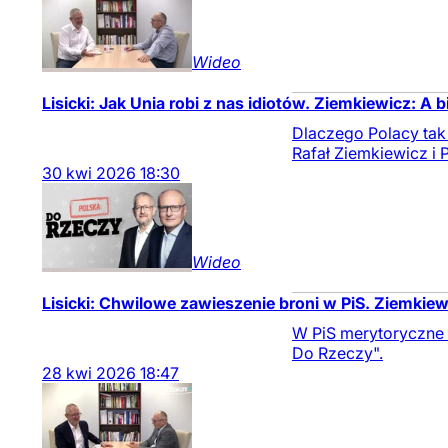
Wideo
Lisicki: Jak Unia robi z nas idiotów. Ziemkiewicz: A b
Dlaczego Polacy tak
Rafał Ziemkiewicz i P
30
kwi
2026
18:30
Wideo
Lisicki: Chwilowe zawieszenie broni w PiS. Ziemkiew
W PiS merytoryczne 
Do Rzeczy".
28
kwi
2026
18:47