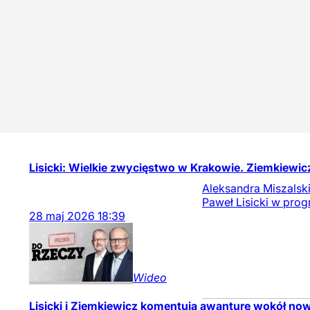
Lisicki: Wielkie zwycięstwo w Krakowie. Ziemkiewic
Aleksandra Miszalsk
Paweł Lisicki w prog
28
maj
2026
18:39
Wideo
Lisicki i Ziemkiewicz komentują awanturę wokół n