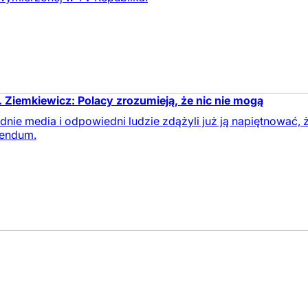
. Ziemkiewicz: Polacy zrozumieją, że nic nie mogą
ie media i odpowiedni ludzie zdążyli już ją napiętnować, ż
rendum.