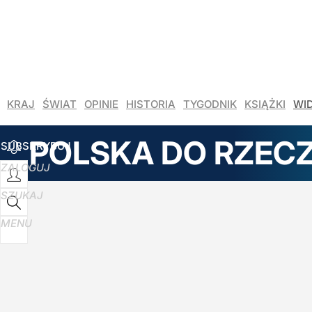
KRAJ
ŚWIAT
OPINIE
HISTORIA
TYGODNIK
KSIĄŻKI
WI
POLSKA DO RZEC
SUBSKRYBUJ
ZALOGUJ
SZUKAJ
MENU