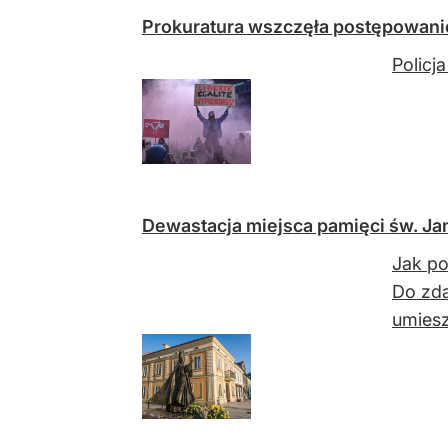
Prokuratura wszczęła postępowanie
Policj
Dewastacja miejsca pamięci św. Jan
Jak po
Do zda
umiesz