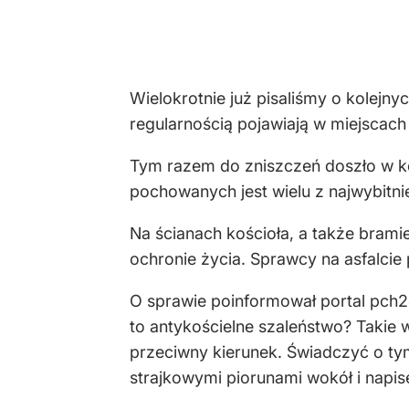
Wielokrotnie już pisaliśmy o kolej
regularnością pojawiają w miejscach 
Tym razem do zniszczeń doszło w ko
pochowanych jest wielu z najwybitni
Na ścianach kościoła, a także bram
ochronie życia. Sprawcy na asfalcie p
O sprawie poinformował portal pch24
to antykościelne szaleństwo? Takie 
przeciwny kierunek. Świadczyć o ty
strajkowymi piorunami wokół i napise