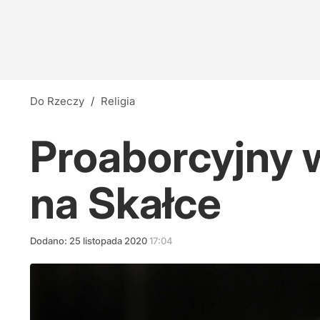
Do Rzeczy
/
Religia
Proaborcyjny 
na Skałce
Dodano:
25
listopada
2020
17:04