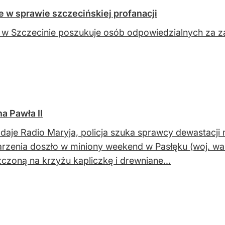
 w sprawie szczecińskiej profanacji
a w Szczecinie poszukuje osób odpowiedzialnych za zak
a Pawła II
daje Radio Maryja, policja szuka sprawcy dewastacji m
rzenia doszło w miniony weekend w Pasłęku (woj. w
czoną na krzyżu kapliczkę i drewniane...