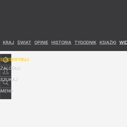
Udostępnij
48
Skomentuj
KRAJ
ŚWIAT
OPINIE
HISTORIA
TYGODNIK
KSIĄŻKI
WI
SUBSKRYBUJ
ZALOGUJ
SZUKAJ
MENU