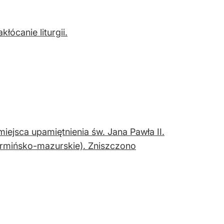
łócanie liturgii.
iejsca upamiętnienia św. Jana Pawła II.
armińsko-mazurskie). Zniszczono