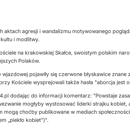
nych aktach agresji i wandalizmu motywowanego pogląd
kultu i modlitwy.
ściele na krakowskiej Skałce, swoistym polskim nar
ejszych Polaków.
ie wjazdowej pojawiły się czerwone błyskawice znane
rzy Kościele wysprejowali także hasła "aborcja jest ok
.pl dodając do informacji komentarz: "Powstaje zasa
wezwanie mogłyby wystosować liderki strajku kobiet, a
m mogą choćby publikowane w mediach społecznościo
m „piekło kobiet”)".