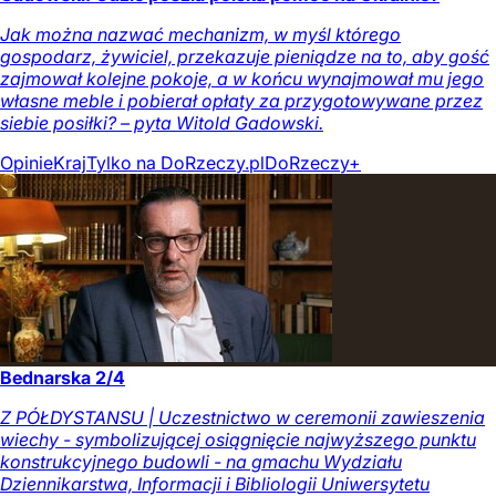
Jak można nazwać mechanizm, w myśl którego
gospodarz, żywiciel, przekazuje pieniądze na to, aby gość
zajmował kolejne pokoje, a w końcu wynajmował mu jego
własne meble i pobierał opłaty za przygotowywane przez
siebie posiłki? – pyta Witold Gadowski.
Opinie
Kraj
Tylko na DoRzeczy.pl
DoRzeczy+
Bednarska 2/4
Z PÓŁDYSTANSU | Uczestnictwo w ceremonii zawieszenia
wiechy - symbolizującej osiągnięcie najwyższego punktu
konstrukcyjnego budowli - na gmachu Wydziału
Dziennikarstwa, Informacji i Bibliologii Uniwersytetu