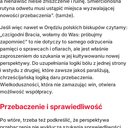
a nienawiść niesie zniszczenie i ruinę. Śmiercionośna
rutyna odwetu musi ustąpić miejsca wyzwalającej
nowości przebaczenia”. (tamże).
Jeśli więc nawet w Orędziu polskich biskupów czytamy:
„czcigodni Bracia, wołamy do Was: próbujmy
zapomnieć” to nie dotyczy to samego odrzucenia
pamięci o sprawcach i ofiarach, ale jest właśnie
zaproszeniem do szukania w jej kultywowaniu nowej
perspektywy. Do uzupełniania logiki bólu z jednej strony
i wstydu z drugiej, które zawsze jakoś paraliżują,
chrześcijańską logiką daru przebaczenia.
Wielkoduszności, która nie zamazując win, otwiera
możliwość współpracy.
Przebaczenie i sprawiedliwość
Po wtóre, trzeba też podkreślić, że perspektywa
przebaczenia nie wyklucza szukania sprawiedliwości