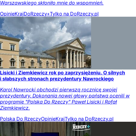
Warszawskiego skłoniło mnie do wspomnień.
Opinie
Kraj
DoRzeczy+
Tylko na DoRzeczy.pl
Lisicki i Ziemkiewicz rok po zaprzysiężeniu. O silnych
i słabszych stronach prezydentury Nawrockiego
Karol Nawrocki obchodzi pierwszą rocznicę swojej
prezydentury. Dokonania nowej głowy państwa ocenili w
programie "Polska Do Rzeczy" Paweł Lisicki i Rafał
Ziemkiewicz.
Polska Do Rzeczy
Opinie
Kraj
Tylko na DoRzeczy.pl