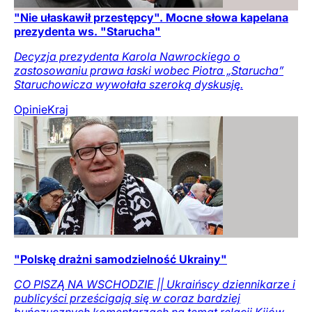
"Nie ułaskawił przestępcy". Mocne słowa kapelana
prezydenta ws. "Starucha"
Decyzja prezydenta Karola Nawrockiego o
zastosowaniu prawa łaski wobec Piotra „Starucha”
Staruchowicza wywołała szeroką dyskusję.
Opinie
Kraj
"Polskę drażni samodzielność Ukrainy"
CO PISZĄ NA WSCHODZIE || Ukraińscy dziennikarze i
publicyści prześcigają się w coraz bardziej