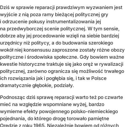
Dziś w sprawie reparacji prawdziwym wyzwaniem jest
wyjście z nią poza ramy bieżącej politycznej gry
i odrzucenie pokusy instrumentalizowania jej
na przedwyborczej scenie politycznej. W tym sensie,
dobrze aby jej procedowanie wzięli na siebie bardziej
urzędnicy niż politycy, a do budowania szerokiego
wokół niej konsensusu zaproszone zostały różne obozy
polityczne i środowiska społeczne. Gdy bowiem ważne
kwestie historyczne traktuje się jako oręż w rywalizacji
politycznej, zarówno ogranicza się możliwość trwałego
ich rozwiązania jak i pogłębia się, i tak w Polsce
dramatycznie głębokie, podziały.
Podnosząc dziś sprawę reparacji warto też po czwarte
mieć na względzie wspomniane wyżej, bardzo
wymierne efekty powojennego polsko-niemieckiego
pojednania, do którego drogę torowało pamiętne
Orędzie z roku 1965. Niezależnie bowiem od różnych