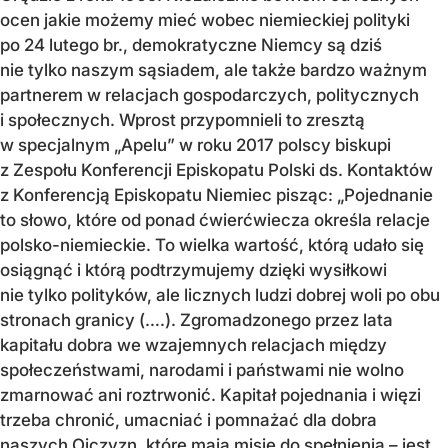
ocen jakie możemy mieć wobec niemieckiej polityki
po 24 lutego br., demokratyczne Niemcy są dziś
nie tylko naszym sąsiadem, ale także bardzo ważnym
partnerem w relacjach gospodarczych, politycznych
i społecznych. Wprost przypomnieli to zresztą
w specjalnym „Apelu” w roku 2017 polscy biskupi
z Zespołu Konferencji Episkopatu Polski ds. Kontaktów
z Konferencją Episkopatu Niemiec pisząc: „Pojednanie
to słowo, które od ponad ćwierćwiecza określa relacje
polsko-niemieckie. To wielka wartość, którą udało się
osiągnąć i którą podtrzymujemy dzięki wysiłkowi
nie tylko polityków, ale licznych ludzi dobrej woli po obu
stronach granicy (….). Zgromadzonego przez lata
kapitału dobra we wzajemnych relacjach między
społeczeństwami, narodami i państwami nie wolno
zmarnować ani roztrwonić. Kapitał pojednania i więzi
trzeba chronić, umacniać i pomnażać dla dobra
naszych Ojczyzn, które mają misję do spełnienia – jest