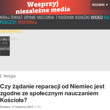
ROZWIŃ
▼
KRAJ
ŚWIAT
OPINIE
HISTORIA
TYGODNIK
KSIĄŻKI
WIDEO
DO
RZECZY+
WSPIERAJ
SUBSKRYBUJ
ZALOGUJ
MENU
Religia
Czy żądanie reparacji od Niemiec jest
zgodne ze społecznym nauczaniem
Kościoła?
Dodano:
17
sierpnia
2022
17:00