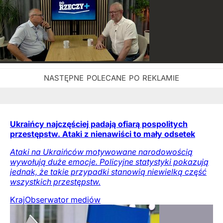
Ukraińcy najczęściej padają ofiarą pospolitych
przestępstw. Ataki z nienawiści to mały odsetek
Ataki na Ukraińców motywowane narodowością
wywołują duże emocje. Policyjne statystyki pokazują
jednak, że takie przypadki stanowią niewielką część
wszystkich przestępstw.
Kraj
Obserwator mediów