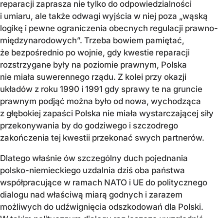
reparacji zaprasza nie tylko do odpowiedzialności
i umiaru, ale także odwagi wyjścia w niej poza „wąską
logikę i pewne ograniczenia obecnych regulacji prawno-
międzynarodowych”. Trzeba bowiem pamiętać,
że bezpośrednio po wojnie, gdy kwestie reparacji
rozstrzygane były na poziomie prawnym, Polska
nie miała suwerennego rządu. Z kolei przy okazji
układów z roku 1990 i 1991 gdy sprawy te na gruncie
prawnym podjąć można było od nowa, wychodząca
z głębokiej zapaści Polska nie miała wystarczającej siły
przekonywania by do godziwego i szczodrego
zakończenia tej kwestii przekonać swych partnerów.
Dlatego właśnie ów szczególny duch pojednania
polsko-niemieckiego uzdalnia dziś oba państwa
współpracujące w ramach NATO i UE do politycznego
dialogu nad właściwą miarą godnych i zarazem
możliwych do udźwignięcia odszkodowań dla Polski.