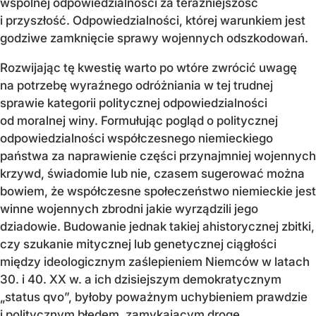
wspólnej odpowiedzialności za teraźniejszość
i przyszłość. Odpowiedzialności, której warunkiem jest
godziwe zamknięcie sprawy wojennych odszkodowań.
Rozwijając tę kwestię warto po wtóre zwrócić uwagę
na potrzebę wyraźnego odróżniania w tej trudnej
sprawie kategorii politycznej odpowiedzialności
od moralnej winy. Formułując pogląd o politycznej
odpowiedzialności współczesnego niemieckiego
państwa za naprawienie części przynajmniej wojennych
krzywd, świadomie lub nie, czasem sugerować można
bowiem, że współczesne społeczeństwo niemieckie jest
winne wojennych zbrodni jakie wyrządzili jego
dziadowie. Budowanie jednak takiej ahistorycznej zbitki,
czy szukanie mitycznej lub genetycznej ciągłości
między ideologicznym zaślepieniem Niemców w latach
30. i 40. XX w. a ich dzisiejszym demokratycznym
„status qvo”, byłoby poważnym uchybieniem prawdzie
i politycznym błędem, zamykającym drogę