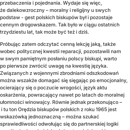
przebaczenia i pojednania. Wydaje się więc,
że dalekowzroczny – moralny i religijny u swych
podstaw - gest polskich biskupów był i pozostaje
cennym drogowskazem. Tak było w ciągu ostatnich
trzydziestu lat, tak może być też i dziś.
Próbując zatem odczytać cenną lekcję jaką, także
wobec politycznej kwestii reparacji, pozostawili nam
w swym pamiętnym posłaniu polscy biskupi, warto
po pierwsze zwrócić uwagę na kwestię języka.
Związanych z wojennymi zbrodniami odszkodowań
można wszakże domagać się sięgając po emocjonalny,
ocierający się o poczucie wrogości, język aktu
oskarżenia, powracający nawet po latach do moralnej
ułomności winowajcy. Równie jednak przekonująco –
i tu ton Orędzia biskupów polskich z roku 1965 jest
wskazówką jednoznaczną – można szukać
sprawiedliwości odwołując się do partnerskiej logiki