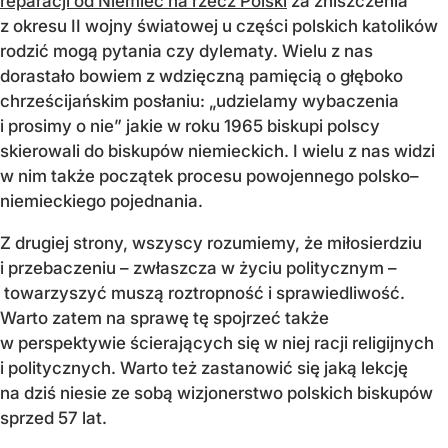
reparacji od Niemiec na rzecz Polski
za zniszczenia
z okresu II wojny światowej u części polskich katolików
rodzić mogą pytania czy dylematy. Wielu z nas
dorastało bowiem z wdzięczną pamięcią o głęboko
chrześcijańskim posłaniu: „udzielamy wybaczenia
i prosimy o nie” jakie w roku 1965 biskupi polscy
skierowali do biskupów niemieckich. I wielu z nas widzi
w nim także początek procesu powojennego polsko–
niemieckiego pojednania.
Z drugiej strony, wszyscy rozumiemy, że miłosierdziu
i przebaczeniu – zwłaszcza w życiu politycznym –
towarzyszyć muszą roztropność i sprawiedliwość.
Warto zatem na sprawę tę spojrzeć także
w perspektywie ścierających się w niej racji religijnych
i politycznych. Warto też zastanowić się jaką lekcję
na dziś niesie ze sobą wizjonerstwo polskich biskupów
sprzed 57 lat.