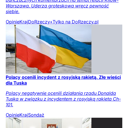
buńczucznych komentarzach na temat relacji Kijów-
Warszawa. Uderza groteskowa wręcz pewność
siebie.
Opinie
Kraj
DoRzeczy+
Tylko na DoRzeczy.pl
Polacy ocenili incydent z rosyjską rakietą. Złe wieści
dla Tuska
Polacy negatywnie ocenili działania rządu Donalda
Tuska w związku z incydentem z rosyjską rakieta Ch-
101.
Opinie
Kraj
Sondaż