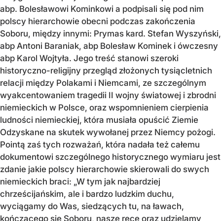
abp. Bolesławowi Kominkowi a podpisali się pod nim
polscy hierarchowie obecni podczas zakończenia
Soboru, między innymi: Prymas kard. Stefan Wyszyński,
abp Antoni Baraniak, abp Bolesław Kominek i ówczesny
abp Karol Wojtyła. Jego treść stanowi szeroki
historyczno-religijny przegląd złożonych tysiącletnich
relacji między Polakami i Niemcami, ze szczególnym
wyakcentowaniem tragedii II wojny światowej i zbrodni
niemieckich w Polsce, oraz wspomnieniem cierpienia
ludności niemieckiej, która musiała opuścić Ziemie
Odzyskane na skutek wywołanej przez Niemcy pożogi.
Pointą zaś tych rozważań, która nadała też całemu
dokumentowi szczególnego historycznego wymiaru jest
zdanie jakie polscy hierarchowie skierowali do swych
niemieckich braci: „W tym jak najbardziej
chrześcijańskim, ale i bardzo ludzkim duchu,
wyciągamy do Was, siedzących tu, na ławach,
kończącego się Soboru, nasze ręce oraz udzielamy