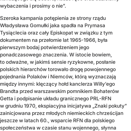
wybaczenia i prosimy o nie”.
Szeroka kampania potępienia ze strony rządu
Władysława Gomułki jaka spadła na Prymasa
Tysiąclecia oraz cały Episkopat w związku z tym
dokumentem na przełomie lat 1965-1966, była
pierwszym bodaj potwierdzeniem jego
ponadczasowego znaczenia. W istocie bowiem,
to odważne, w jakimś sensie ryzykowne, posłanie
polskich hierarchów torowało drogę powojennego
pojednania Polaków i Niemców, którą wyznaczają
między innymi: klęczący hołd kanclerza Willy’ego
Brandta przed warszawskim pomnikiem Bohaterów
Getta i podpisanie układu granicznego PRL-RFN
w grudniu 1970, ekspiacyjna inicjatywa „Znaki pokuty”
zainicjowana przez młodych niemieckich chrześcijan
jeszcze w latach 60., wsparcie RFN dla polskiego
społeczeństwa w czasie stanu wojennego, słynna