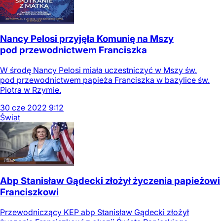
Nancy Pelosi przyjęła Komunię na Mszy
pod przewodnictwem Franciszka
W środę Nancy Pelosi miała uczestniczyć w Mszy św.
pod przewodnictwem papieża Franciszka w bazylice św.
Piotra w Rzymie.
30
cze
2022
9:12
Świat
Abp Stanisław Gądecki złożył życzenia papieżowi
Franciszkowi
Przewodniczący KEP abp Stanisław Gądecki złożył