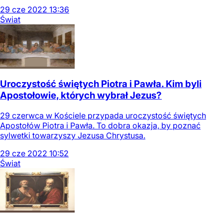
29
cze
2022
13:36
Świat
Uroczystość świętych Piotra i Pawła. Kim byli
Apostołowie, których wybrał Jezus?
29 czerwca w Kościele przypada uroczystość świętych
Apostołów Piotra i Pawła. To dobra okazja, by poznać
sylwetki towarzyszy Jezusa Chrystusa.
29
cze
2022
10:52
Świat