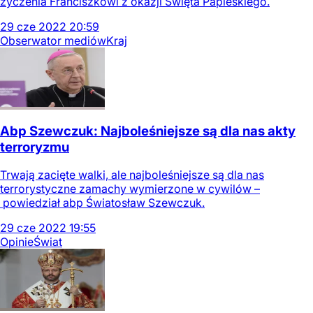
życzenia Franciszkowi z okazji Święta Papieskiego.
29
cze
2022
20:59
Obserwator mediów
Kraj
Abp Szewczuk: Najboleśniejsze są dla nas akty
terroryzmu
Trwają zacięte walki, ale najboleśniejsze są dla nas
terrorystyczne zamachy wymierzone w cywilów –
powiedział abp Światosław Szewczuk.
29
cze
2022
19:55
Opinie
Świat