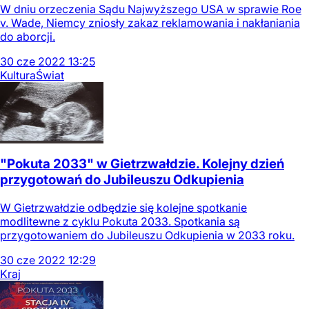
W dniu orzeczenia Sądu Najwyższego USA w sprawie Roe
v. Wade, Niemcy zniosły zakaz reklamowania i nakłaniania
do aborcji.
30
cze
2022
13:25
Kultura
Świat
"Pokuta 2033" w Gietrzwałdzie. Kolejny dzień
przygotowań do Jubileuszu Odkupienia
W Gietrzwałdzie odbędzie się kolejne spotkanie
modlitewne z cyklu Pokuta 2033. Spotkania są
przygotowaniem do Jubileuszu Odkupienia w 2033 roku.
30
cze
2022
12:29
Kraj