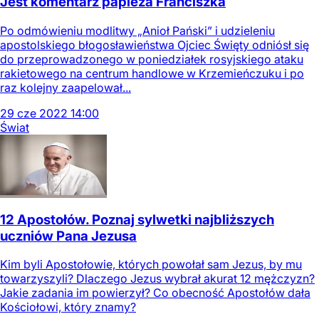
Jest komentarz papieża Franciszka
Po odmówieniu modlitwy „Anioł Pański” i udzieleniu
apostolskiego błogosławieństwa Ojciec Święty odniósł się
do przeprowadzonego w poniedziałek rosyjskiego ataku
rakietowego na centrum handlowe w Krzemieńczuku i po
raz kolejny zaapelował...
29
cze
2022
14:00
Świat
12 Apostołów. Poznaj sylwetki najbliższych
uczniów Pana Jezusa
Kim byli Apostołowie, których powołał sam Jezus, by mu
towarzyszyli? Dlaczego Jezus wybrał akurat 12 mężczyzn?
Jakie zadania im powierzył? Co obecność Apostołów dała
Kościołowi, który znamy?