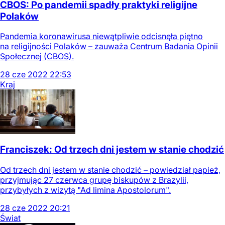
CBOS: Po pandemii spadły praktyki religijne
Polaków
Pandemia koronawirusa niewątpliwie odcisnęła piętno
na religijności Polaków – zauważa Centrum Badania Opinii
Społecznej (CBOS).
28
cze
2022
22:53
Kraj
Franciszek: Od trzech dni jestem w stanie chodzić
Od trzech dni jestem w stanie chodzić – powiedział papież,
przyjmując 27 czerwca grupę biskupów z Brazylii,
przybyłych z wizytą "Ad limina Apostolorum".
28
cze
2022
20:21
Świat