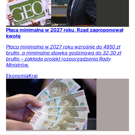
Płaca minimalna w 2027 roku. Rząd zaproponował
kwotę
Płaca minimalna w 2027 roku wzrośnie do 4950 zł
brutto, a minimalna stawka godzinowa do 32,30 zł
brutto – zakłada projekt rozporządzenia Rady
Ministrów.
Ekonomia
Kraj