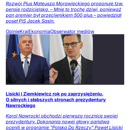
Rozwój Plus Mateusza Morawieckiego proponuje tzw.
pensję rodzicielską. – Mnie to trochę dziwi, ponieważ
pan premier był przeciwnikiem 500 plus – powiedział
poseł PiS Jacek Sasin.
Opinie
Kraj
Ekonomia
Obserwator mediów
Lisicki i Ziemkiewicz rok po zaprzysiężeniu.
O silnych i słabszych stronach prezydentury
Nawrockiego
Karol Nawrocki obchodzi pierwszą rocznicę swojej
prezydentury. Dokonania nowej głowy państwa
ocenili w programie "Polska Do Rzeczy" Paweł Lisicki