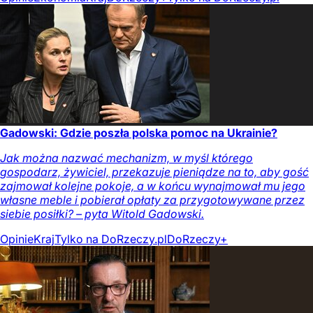
Gadowski: Gdzie poszła polska pomoc na Ukrainie?
Jak można nazwać mechanizm, w myśl którego
gospodarz, żywiciel, przekazuje pieniądze na to, aby gość
zajmował kolejne pokoje, a w końcu wynajmował mu jego
własne meble i pobierał opłaty za przygotowywane przez
siebie posiłki? – pyta Witold Gadowski.
Opinie
Kraj
Tylko na DoRzeczy.pl
DoRzeczy+