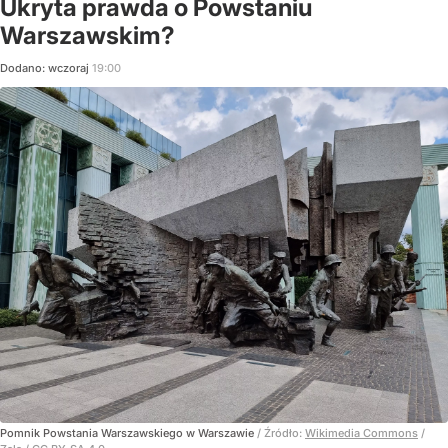
Ukryta prawda o Powstaniu
Warszawskim?
Dodano:
wczoraj
19:00
Pomnik Powstania Warszawskiego w Warszawie
/ Źródło:
Wikimedia Commons
/