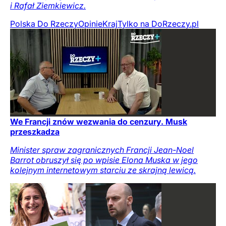
i Rafał Ziemkiewicz.
Polska Do Rzeczy
Opinie
Kraj
Tylko na DoRzeczy.pl
We Francji znów wezwania do cenzury. Musk
przeszkadza
Minister spraw zagranicznych Francji Jean-Noel
Barrot obruszył się po wpisie Elona Muska w jego
kolejnym internetowym starciu ze skrajną lewicą.