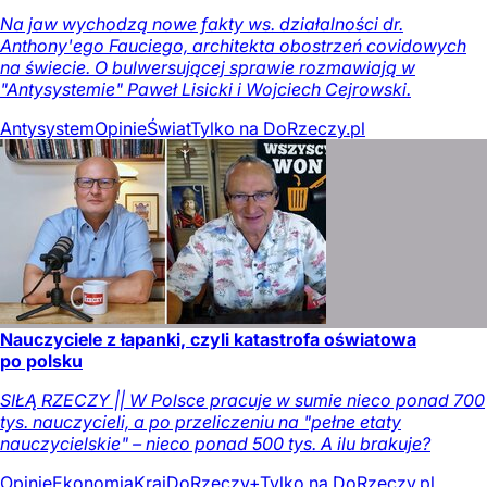
Na jaw wychodzą nowe fakty ws. działalności dr.
Anthony'ego Fauciego, architekta obostrzeń covidowych
na świecie. O bulwersującej sprawie rozmawiają w
"Antysystemie" Paweł Lisicki i Wojciech Cejrowski.
Antysystem
Opinie
Świat
Tylko na DoRzeczy.pl
Nauczyciele z łapanki, czyli katastrofa oświatowa
po polsku
SIŁĄ RZECZY || W Polsce pracuje w sumie nieco ponad 700
tys. nauczycieli, a po przeliczeniu na "pełne etaty
nauczycielskie" – nieco ponad 500 tys. A ilu brakuje?
Opinie
Ekonomia
Kraj
DoRzeczy+
Tylko na DoRzeczy.pl