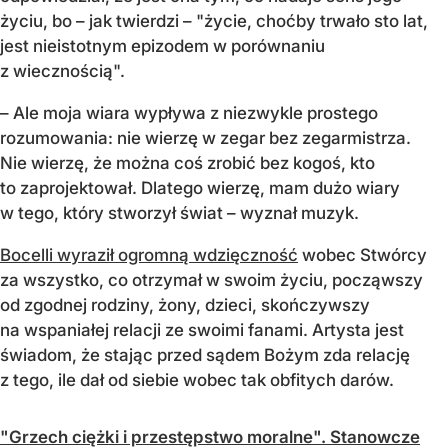
życiu, bo – jak twierdzi – "życie, choćby trwało sto lat,
jest nieistotnym epizodem w porównaniu
z wiecznością".
– Ale moja wiara wypływa z niezwykle prostego
rozumowania: nie wierzę w zegar bez zegarmistrza.
Nie wierzę, że można coś zrobić bez kogoś, kto
to zaprojektował. Dlatego wierzę, mam dużo wiary
w tego, który stworzył świat – wyznał muzyk.
Bocelli wyraził ogromną wdzięczność
wobec Stwórcy
za wszystko, co otrzymał w swoim życiu, począwszy
od zgodnej rodziny, żony, dzieci, skończywszy
na wspaniałej relacji ze swoimi fanami. Artysta jest
świadom, że stając przed sądem Bożym zda relację
z tego, ile dał od siebie wobec tak obfitych darów.
"Grzech ciężki i przestępstwo moralne". Stanowcze