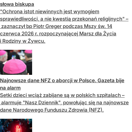
słowa biskupa
"Ochrona istot niewinnych jest wymogiem
sprawiedliwości, a nie kwestią przekonań religijnych" –
zaznaczył bp Piotr Greger podczas Mszy św. 14
czerwca 2026 r. rozpoczynającej Marsz dla Życia
i Rodziny w Żywcu.
Najnowsze dane NFZ o aborcji w Polsce. Gazeta bije
na alarm
Setki dzieci wciąż zabijane są w polskich szpitalach –
alarmuje "Nasz Dziennik", powołując się na najnowsze
dane Narodowego Funduszu Zdrowia (NFZ).