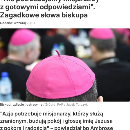
z gotowymi odpowiedziami".
Zagadkowe słowa biskupa
Dodano:
wczoraj
20:51
Biskupi, zdjęcie ilustracyjne
/ Źródło:
PAP
/
Jacek Turczyk
"Azja potrzebuje misjonarzy, którzy służą
zranionym, budują pokój i głoszą imię Jezusa
z pokorą i radością" – powiedział bp Ambrose