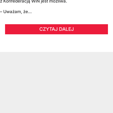
z Konfederacją WiN jest możliwa.
– Uważam, że...
CZYTAJ DALEJ