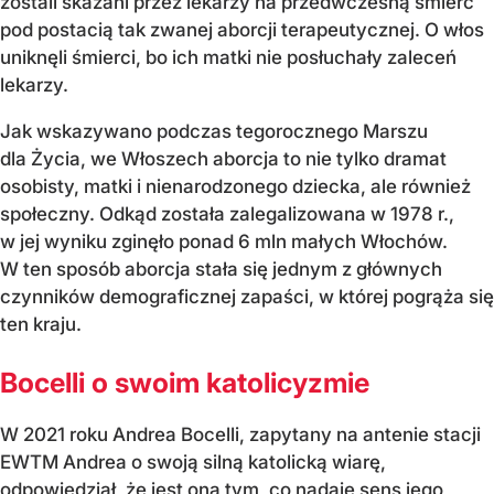
zostali skazani przez lekarzy na przedwczesną śmierć
pod postacią tak zwanej aborcji terapeutycznej. O włos
uniknęli śmierci, bo ich matki nie posłuchały zaleceń
lekarzy.
Jak wskazywano podczas tegorocznego Marszu
dla Życia, we Włoszech aborcja to nie tylko dramat
osobisty, matki i nienarodzonego dziecka, ale również
społeczny. Odkąd została zalegalizowana w 1978 r.,
w jej wyniku zginęło ponad 6 mln małych Włochów.
W ten sposób aborcja stała się jednym z głównych
czynników demograficznej zapaści, w której pogrąża się
ten kraju.
Bocelli o swoim katolicyzmie
W 2021 roku Andrea Bocelli, zapytany na antenie stacji
EWTM Andrea o swoją silną katolicką wiarę,
odpowiedział, że jest ona tym, co nadaje sens jego