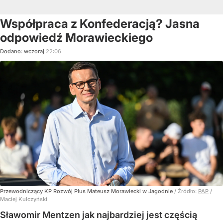
Współpraca z Konfederacją? Jasna
odpowiedź Morawieckiego
Dodano:
wczoraj
22:06
Przewodniczący KP Rozwój Plus Mateusz Morawiecki w Jagodnie
/ Źródło:
PAP
/
Maciej Kulczyński
Sławomir Mentzen jak najbardziej jest częścią