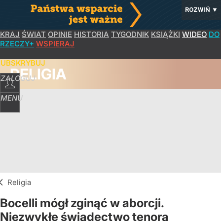
ROZWIŃ
▼
KRAJ
ŚWIAT
OPINIE
HISTORIA
TYGODNIK
KSIĄŻKI
WIDEO
DO
RZECZY+
WSPIERAJ
SUBSKRYBUJ
RELIGIA
ZALOGUJ
MENU
Religia
Bocelli mógł zginąć w aborcji.
Niezwykłe świadectwo tenora