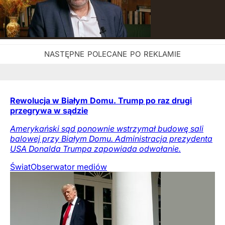
Rewolucja w Białym Domu. Trump po raz drugi
przegrywa w sądzie
Amerykański sąd ponownie wstrzymał budowę sali
balowej przy Białym Domu. Administracja prezydenta
USA Donalda Trumpa zapowiada odwołanie.
Świat
Obserwator mediów