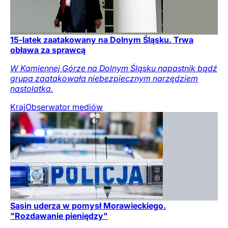
15-latek zaatakowany na Dolnym Śląsku. Trwa
obława za sprawcą
W Kamiennej Górze na Dolnym Śląsku napastnik bądź
grupa zaatakowała niebezpiecznym narzędziem
nastolatka.
Kraj
Obserwator mediów
Sasin uderza w pomysł Morawieckiego.
"Rozdawanie pieniędzy"