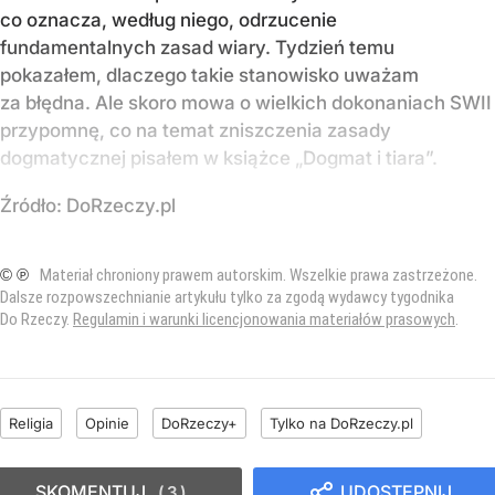
co oznacza, według niego, odrzucenie
fundamentalnych zasad wiary. Tydzień temu
pokazałem, dlaczego takie stanowisko uważam
za błędna. Ale skoro mowa o wielkich dokonaniach SWII
przypomnę, co na temat zniszczenia zasady
dogmatycznej pisałem w książce „Dogmat i tiara”.
Źródło:
DoRzeczy.pl
© ℗
Materiał chroniony prawem autorskim. Wszelkie prawa zastrzeżone.
Dalsze rozpowszechnianie artykułu tylko za zgodą wydawcy tygodnika
Do Rzeczy.
Regulamin i warunki licencjonowania materiałów prasowych
.
Religia
Opinie
DoRzeczy+
Tylko na DoRzeczy.pl
SKOMENTUJ
UDOSTĘPNIJ
3