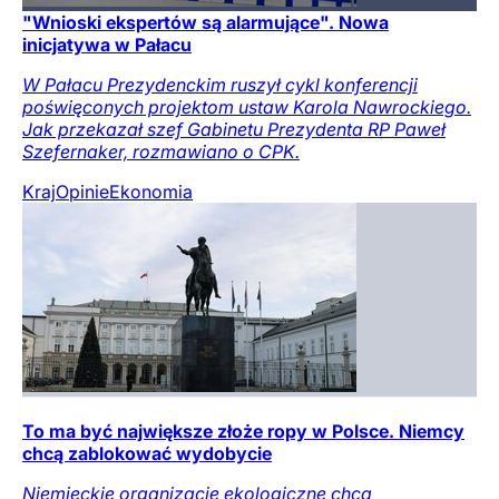
"Wnioski ekspertów są alarmujące". Nowa
inicjatywa w Pałacu
W Pałacu Prezydenckim ruszył cykl konferencji
poświęconych projektom ustaw Karola Nawrockiego.
Jak przekazał szef Gabinetu Prezydenta RP Paweł
Szefernaker, rozmawiano o CPK.
Kraj
Opinie
Ekonomia
To ma być największe złoże ropy w Polsce. Niemcy
chcą zablokować wydobycie
Niemieckie organizacje ekologiczne chcą