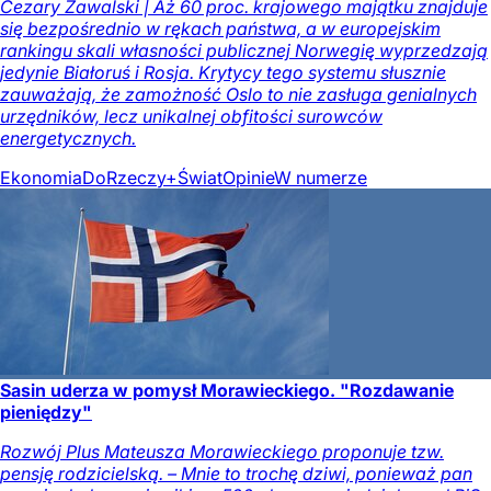
Cezary Zawalski | Aż 60 proc. krajowego majątku znajduje
się bezpośrednio w rękach państwa, a w europejskim
rankingu skali własności publicznej Norwegię wyprzedzają
jedynie Białoruś i Rosja. Krytycy tego systemu słusznie
zauważają, że zamożność Oslo to nie zasługa genialnych
urzędników, lecz unikalnej obfitości surowców
energetycznych.
Ekonomia
DoRzeczy+
Świat
Opinie
W numerze
Sasin uderza w pomysł Morawieckiego. "Rozdawanie
pieniędzy"
Rozwój Plus Mateusza Morawieckiego proponuje tzw.
pensję rodzicielską. – Mnie to trochę dziwi, ponieważ pan