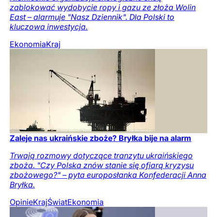
zablokować wydobycie ropy i gazu ze złoża Wolin
East – alarmuje "Nasz Dziennik". Dla Polski to
kluczowa inwestycja.
Ekonomia
Kraj
Zaleje nas ukraińskie zboże? Bryłka bije na alarm
Trwają rozmowy dotyczące tranzytu ukraińskiego
zboża. "Czy Polska znów stanie się ofiarą kryzysu
zbożowego?" – pyta europosłanka Konfederacji Anna
Bryłka.
Opinie
Kraj
Świat
Ekonomia