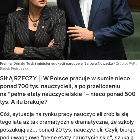
Premier Donald Tusk i minister edukacji narodowej Barbara Nowacka
/ Źródło:
PAP
/
Radek Pietruszka
SIŁĄ RZECZY || W Polsce pracuje w sumie nieco
ponad 700 tys. nauczycieli, a po przeliczeniu
na "pełne etaty nauczycielskie" – nieco ponad 500
tys. A ilu brakuje?
Cóż, sytuacja na rynku pracy nauczycieli zrobiła się
tego lata aż tak dramatycznie dramatyczna, że szkoły
poszukują aż… ponad 20 tys. nauczycieli. Czyli, biorąc
pod uwagę owe "pełne etaty nauczycielskie", szukają