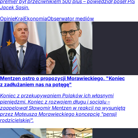
premier był przeciwnikiem 500 plus – powiedział poseł PiS
Jacek Sasin.
Opinie
Kraj
Ekonomia
Obserwator mediów
Mentzen ostro o propozycji Morawieckiego. "Koniec
z zadłużaniem nas na potęgę"
Koniec z przekupywaniem Polaków ich własnymi
pieniędzmi. Koniec z rozwojem długu i socjalu –
zaapelował Sławomir Mentzen w reakcji na wysuniętą
przez Mateusza Morawieckiego koncepcję "pensji
rodzicielskiej".