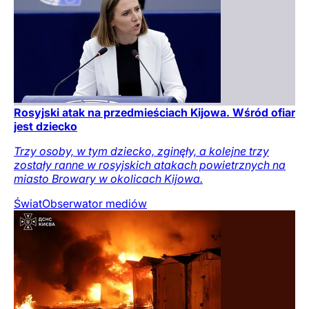
Rosyjski atak na przedmieściach Kijowa. Wśród ofiar
jest dziecko
Trzy osoby, w tym dziecko, zginęły, a kolejne trzy
zostały ranne w rosyjskich atakach powietrznych na
miasto Browary w okolicach Kijowa.
Świat
Obserwator mediów