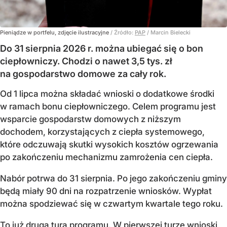
Pieniądze w portfelu, zdjęcie ilustracyjne
/ Źródło:
PAP
/
Marcin Bielecki
Do 31 sierpnia 2026 r. można ubiegać się o bon
ciepłowniczy. Chodzi o nawet 3,5 tys. zł
na gospodarstwo domowe za cały rok.
Od 1 lipca można składać wnioski o dodatkowe środki
w ramach bonu ciepłowniczego. Celem programu jest
wsparcie gospodarstw domowych z niższym
dochodem, korzystających z ciepła systemowego,
które odczuwają skutki wysokich kosztów ogrzewania
po zakończeniu mechanizmu zamrożenia cen ciepła.
Nabór potrwa do 31 sierpnia. Po jego zakończeniu gminy
będą miały 90 dni na rozpatrzenie wniosków. Wypłat
można spodziewać się w czwartym kwartale tego roku.
To już druga tura programu. W pierwszej turze wnioski