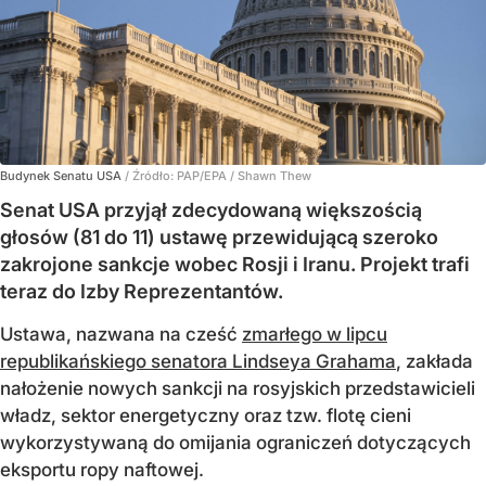
Budynek Senatu USA
/ Źródło:
PAP/EPA
/
Shawn Thew
Senat USA przyjął zdecydowaną większością
głosów (81 do 11) ustawę przewidującą szeroko
zakrojone sankcje wobec Rosji i Iranu. Projekt trafi
teraz do Izby Reprezentantów.
Ustawa, nazwana na cześć
zmarłego w lipcu
republikańskiego senatora Lindseya Grahama
, zakłada
nałożenie nowych sankcji na rosyjskich przedstawicieli
władz, sektor energetyczny oraz tzw. flotę cieni
wykorzystywaną do omijania ograniczeń dotyczących
eksportu ropy naftowej.