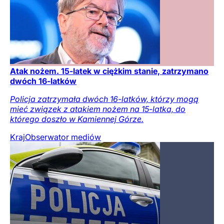
Atak nożem. 15-latek w ciężkim stanie, zatrzymano
dwóch 16-latków
Policja zatrzymała dwóch 16-latków, którzy mogą
mieć związek z atakiem nożem na 15-latka, do
którego doszło w Kamiennej Górze.
Kraj
Obserwator mediów