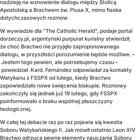
nadzieję na wznowienie dialogu między Stolicą
Apostolską a Bractwem św. Piusa X, mimo fiaska
dotychczasowych rozmów.
W wywiadzie dla "The Catholic Herald", podaje portal
dorzeczy.pl, argentyński purpurat kurialny stwierdził,
że choć Bractwo nie przyjęło zaproponowanego
dialogu, w przyszłości porozumienie będzie możliwe. –
Jestem tego pewien, ale potrzebujemy czasu –
powiedział. Kard. Fernández odpowiadał za kontakty
Watykanu z FSSPX od lutego, kiedy Bractwo
zapowiedziało nowe święcenia biskupie. Rozmowy
zakończyły się jednak już 19 lutego, gdy FSSPX
poinformowało o braku wspólnej płaszczyzny
teologicznej.
W całej tej debacie raz po raz pojawia się kwestia
Soboru Watykańskiego II. Jak mówił ostatnio Leon XIV
Bractwo odrzuca pewne elementy nauczania Soboru