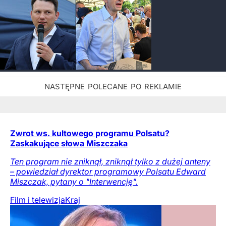
Zwrot ws. kultowego programu Polsatu?
Zaskakujące słowa Miszczaka
Ten program nie zniknął, zniknął tylko z dużej anteny
– powiedział dyrektor programowy Polsatu Edward
Miszczak, pytany o "Interwencję".
Film i telewizja
Kraj