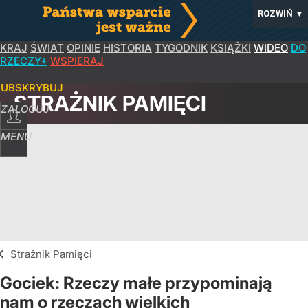
ROZWIŃ
▼
KRAJ
ŚWIAT
OPINIE
HISTORIA
TYGODNIK
KSIĄŻKI
WIDEO
DO
RZECZY+
WSPIERAJ
SUBSKRYBUJ
STRAŻNIK PAMIĘCI
ZALOGUJ
MENU
Strażnik Pamięci
Gociek: Rzeczy małe przypominają
nam o rzeczach wielkich