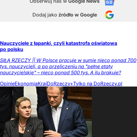
Obserwuj nas
w
Google News
Dodaj jako
źródło w Google
Nauczyciele z łapanki, czyli katastrofa oświatowa
po polsku
SIŁĄ RZECZY || W Polsce pracuje w sumie nieco ponad 700
tys. nauczycieli, a po przeliczeniu na "pełne etaty
nauczycielskie" – nieco ponad 500 tys. A ilu brakuje?
Opinie
Ekonomia
Kraj
DoRzeczy+
Tylko na DoRzeczy.pl