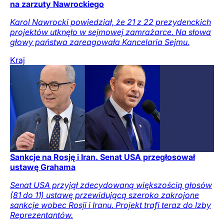
na zarzuty Nawrockiego
Karol Nawrocki powiedział, że 21 z 22 prezydenckich
projektów utknęło w sejmowej zamrażarce. Na słowa
głowy państwa zareagowała Kancelaria Sejmu.
Kraj
Sankcje na Rosję i Iran. Senat USA przegłosował
ustawę Grahama
Senat USA przyjął zdecydowaną większością głosów
(81 do 11) ustawę przewidującą szeroko zakrojone
sankcje wobec Rosji i Iranu. Projekt trafi teraz do Izby
Reprezentantów.