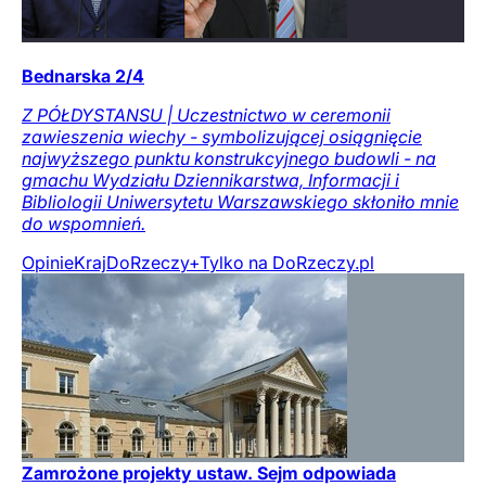
Bednarska 2/4
Z PÓŁDYSTANSU | Uczestnictwo w ceremonii
zawieszenia wiechy - symbolizującej osiągnięcie
najwyższego punktu konstrukcyjnego budowli - na
gmachu Wydziału Dziennikarstwa, Informacji i
Bibliologii Uniwersytetu Warszawskiego skłoniło mnie
do wspomnień.
Opinie
Kraj
DoRzeczy+
Tylko na DoRzeczy.pl
Zamrożone projekty ustaw. Sejm odpowiada