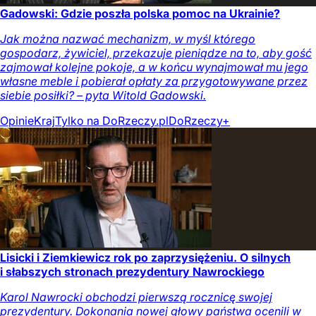
Gadowski: Gdzie poszła polska pomoc na Ukrainie?
Jak można nazwać mechanizm, w myśl którego
gospodarz, żywiciel, przekazuje pieniądze na to, aby gość
zajmował kolejne pokoje, a w końcu wynajmował mu jego
własne meble i pobierał opłaty za przygotowywane przez
siebie posiłki? – pyta Witold Gadowski.
Opinie
Kraj
Tylko na DoRzeczy.pl
DoRzeczy+
Lisicki i Ziemkiewicz rok po zaprzysiężeniu. O silnych
i słabszych stronach prezydentury Nawrockiego
Karol Nawrocki obchodzi pierwszą rocznicę swojej
prezydentury. Dokonania nowej głowy państwa ocenili w