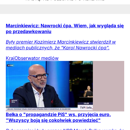
Marcinkiewicz: Nawrocki ćpa. Wiem, jak wygląda się
po przedawkowaniu
Były premier Kazimierz Marcinkiewicz stwierdził w
mediach publicznych, że "Karol Nawrocki ćpa".
Kraj
Obserwator mediów
Belka o "propagandzie PiS" ws. przyjęcia euro.
"Wszyscy boją się cokolwiek powiedzieć"