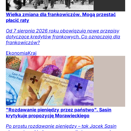
Wielka zmiana dla frankowiczów. Mogą przestać
płacić raty
Od 7 sierpnia 2026 roku obowiązują nowe przepisy
dotyczące kredytów frankowych. Co oznaczają dla
frankowiczów?
Ekonomia
Kraj
"Rozdawanie pieniędzy przez państwo". Sasin
krytykuje propozycję Morawieckiego
Po prostu rozdawanie pieniędzy – tak Jacek Sasin