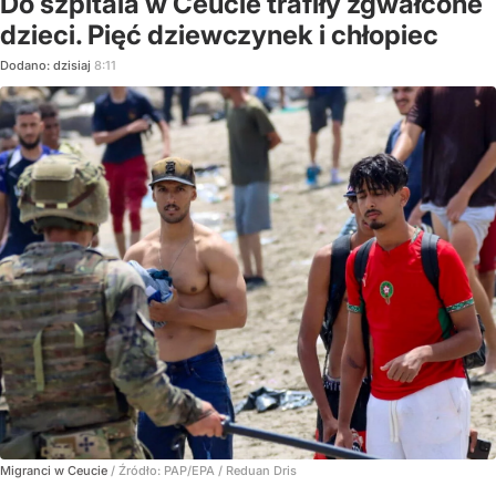
Do szpitala w Ceucie trafiły zgwałcone
dzieci. Pięć dziewczynek i chłopiec
Dodano:
dzisiaj
8:11
Migranci w Ceucie
/ Źródło:
PAP/EPA
/
Reduan Dris