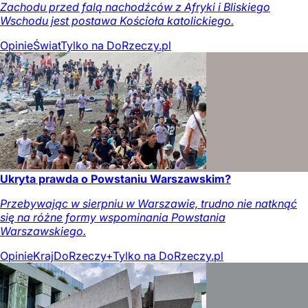
Zachodu przed falą nachodźców z Afryki i Bliskiego
Wschodu jest postawa Kościoła katolickiego.
Opinie
Świat
Tylko na DoRzeczy.pl
Ukryta prawda o Powstaniu Warszawskim?
Przebywając w sierpniu w Warszawie, trudno nie natknąć
się na różne formy wspominania Powstania
Warszawskiego.
Opinie
Kraj
DoRzeczy+
Tylko na DoRzeczy.pl