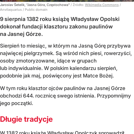
Jaroslav Šetelík, "Jasna Góra, Częstochowa"
/ Źródło:
Wikimedia Commons
/
Anvilaquarius / Public domain
9 sierpnia 1382 roku książę Władysław Opolski
dokonał fundacji klasztoru zakonu paulinów
na Jasnej Górze.
Sierpień to miesiąc, w którym na Jasną Górę przybywa
najwięcej pielgrzymek. Są wśród nich piesi, rowerzyści,
osoby zmotoryzowane, idące w grupach
lub indywidualnie. W polskim kalendarzu sierpień,
podobnie jak maj, poświęcony jest Matce Bożej.
W tym roku klasztor ojców paulinów na Jasnej Górze
obchodzi 644. rocznicę swego istnienia. Przypomnijmy
jego początki.
Długie tradycje
W 1382 roku książę Władysław Opolczyk sprowadził