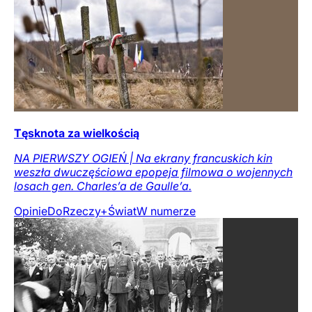
Tęsknota za wielkością
NA PIERWSZY OGIEŃ | Na ekrany francuskich kin
weszła dwuczęściowa epopeja filmowa o wojennych
losach gen. Charles’a de Gaulle’a.
Opinie
DoRzeczy+
Świat
W numerze