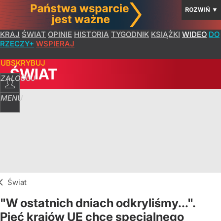
ROZWIŃ
▼
KRAJ
ŚWIAT
OPINIE
HISTORIA
TYGODNIK
KSIĄŻKI
WIDEO
DO
RZECZY+
WSPIERAJ
SUBSKRYBUJ
ŚWIAT
ZALOGUJ
MENU
Świat
"W ostatnich dniach odkryliśmy...".
Pięć krajów UE chce specjalnego