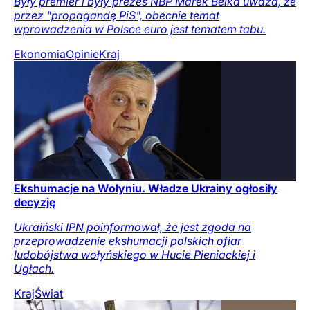
Były premier i były prezes NBP Marek Belka uważa, że
przez "propagandę PiS", obecnie temat
wprowadzenia w Polsce euro jest tematem tabu.
Ekonomia
Opinie
Kraj
Ekshumacje na Wołyniu. Władze Ukrainy ogłosiły
decyzję
Ukraiński IPN poinformował, że jest zgoda na
przeprowadzenie ekshumacji polskich ofiar
ludobójstwa wołyńskiego w Hucie Pieniackiej i
Ugłach.
Kraj
Świat