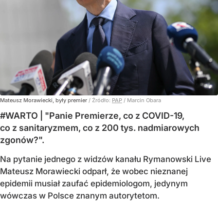
Mateusz Morawiecki, były premier
/ Źródło:
PAP
/
Marcin Obara
#WARTO | "Panie Premierze, co z COVID-19,
co z sanitaryzmem, co z 200 tys. nadmiarowych
zgonów?".
Na pytanie jednego z widzów kanału Rymanowski Live
Mateusz Morawiecki odparł, że wobec nieznanej
epidemii musiał zaufać epidemiologom, jedynym
wówczas w Polsce znanym autorytetom.