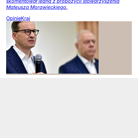
skomentował jedną z propozycji stowarzyszenia
Mateusza Morawieckiego.
Opinie
Kraj