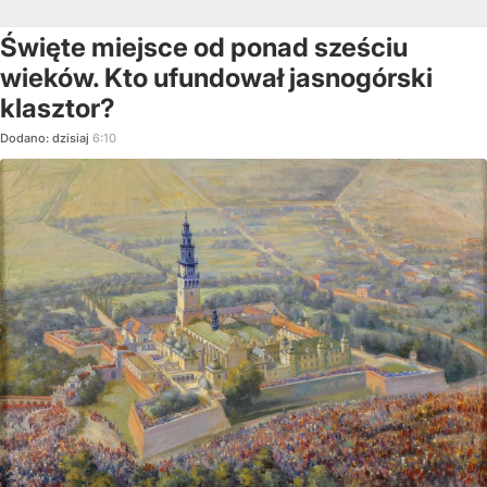
Święte miejsce od ponad sześciu
wieków. Kto ufundował jasnogórski
klasztor?
Dodano:
dzisiaj
6:10