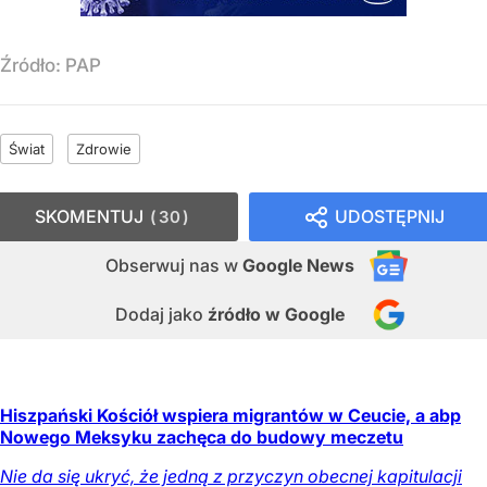
Źródło:
PAP
Świat
Zdrowie
SKOMENTUJ
UDOSTĘPNIJ
30
Obserwuj nas
w
Google News
Dodaj jako
źródło w Google
Hiszpański Kościół wspiera migrantów w Ceucie, a abp
Nowego Meksyku zachęca do budowy meczetu
Nie da się ukryć, że jedną z przyczyn obecnej kapitulacji