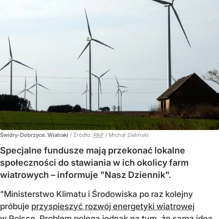
Świdry-Dobrzyce. Wiatraki
/ Źródło:
PAP
/
Michał Zieliński
Specjalne fundusze mają przekonać lokalne
społeczności do stawiania w ich okolicy farm
wiatrowych – informuje "Nasz Dziennik".
"Ministerstwo Klimatu i Środowiska po raz kolejny
próbuje
przyspieszyć rozwój energetyki wiatrowej
w Polsce. Problem polega jednak na tym, że sama idea