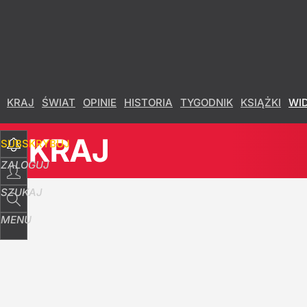
Udostępnij
21
Skomentuj
KRAJ
ŚWIAT
OPINIE
HISTORIA
TYGODNIK
KSIĄŻKI
WI
KRAJ
SUBSKRYBUJ
ZALOGUJ
SZUKAJ
MENU