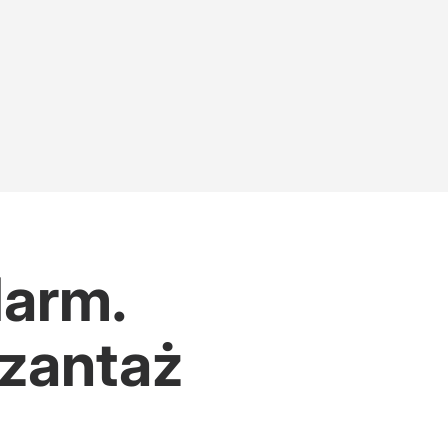
larm.
szantaż