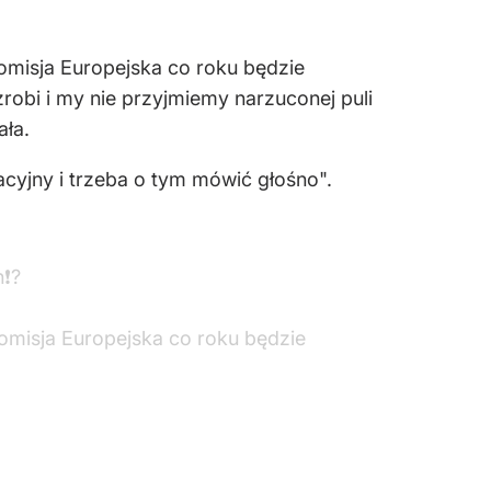
omisja Europejska co roku będzie
zrobi i my nie przyjmiemy narzuconej puli
ała.
acyjny i trzeba o tym mówić głośno".
❗?️
omisja Europejska co roku będzie