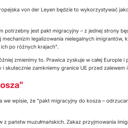
pejska von der Leyen będzie to wykorzystywać jako
m potrzebny jest pakt migracyjny – z jednej strony bę
j mechanizm legalizowania nielegalnych imigrantów, 
ich po różnych krajach".
źniej zmienimy to. Prawica zyskuje w całej Europie i 
 i skutecznie zamkniemy granice UE przed zalewem im
kosza"
 we wpisie, że "pakt migracyjny do kosza – odrzucam
w z państw muzułmańskich. Zakaz przyjmowania imig