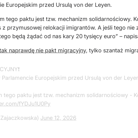
e Europejskim przed Ursulą von der Leyen.
 tego paktu jest tzw. mechanizm solidarnościowy. K
z przymusowej relokacji imigrantów. A jeśli tego nie 
tego będą żądać od nas kary 20 tysięcy euro” – napis
 tak naprawdę nie pakt migracyjny,
tylko szantaż migr
ACYJNY❗
 Parlamencie Europejskim przed Ursulą von der Leyen
tego paktu jest tzw. mechanizm solidarnościowy - K
tter.com/fYDJu1U0Py
aZajaczkowska)
June 12, 2026