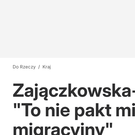
Do Rzeczy
/
Kraj
Zajączkowska-H
"To nie pakt m
migracyjny"