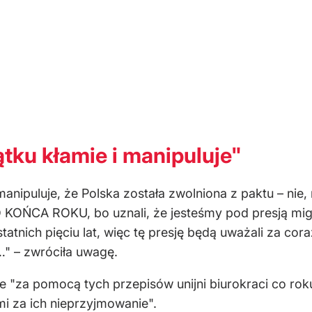
tku kłamie i manipuluje"
anipuluje, że Polska została zwolniona z paktu – nie, 
 KOŃCA ROKU, bo uznali, że jesteśmy pod presją migr
tatnich pięciu lat, więc tę presję będą uważali za co
o…" – zwróciła uwagę.
że "za pomocą tych przepisów unijni biurokraci co 
i za ich nieprzyjmowanie".