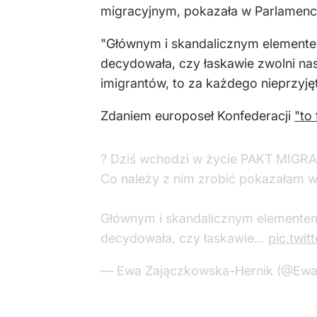
migracyjnym, pokazała w Parlamenci
"Głównym i skandalicznym elementem
decydowała, czy łaskawie zwolni nas 
imigrantów, to za każdego nieprzyję
Zdaniem europoseł Konfederacji
"to
? Dziś wchodzi w życie PAKT MIGR
Co należy z nim zrobić pokazałam w
Głównym i skandalicznym elementem 
decydowała, czy łaskawie…
pic.twi
— Ewa Zajączkowska-Hernik (@Ew