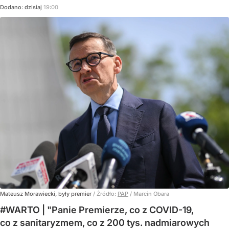
Dodano:
dzisiaj
19:00
Mateusz Morawiecki, były premier
/ Źródło:
PAP
/
Marcin Obara
#WARTO | "Panie Premierze, co z COVID-19,
co z sanitaryzmem, co z 200 tys. nadmiarowych