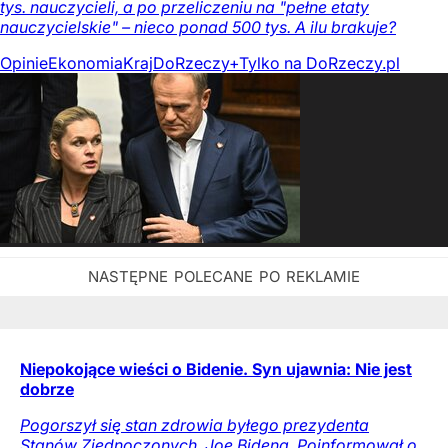
tys. nauczycieli, a po przeliczeniu na "pełne etaty
nauczycielskie" – nieco ponad 500 tys. A ilu brakuje?
Opinie
Ekonomia
Kraj
DoRzeczy+
Tylko na DoRzeczy.pl
Niepokojące wieści o Bidenie. Syn ujawnia: Nie jest
dobrze
Pogorszył się stan zdrowia byłego prezydenta
Stanów Zjednoczonych, Joe Bidena. Poinformował o