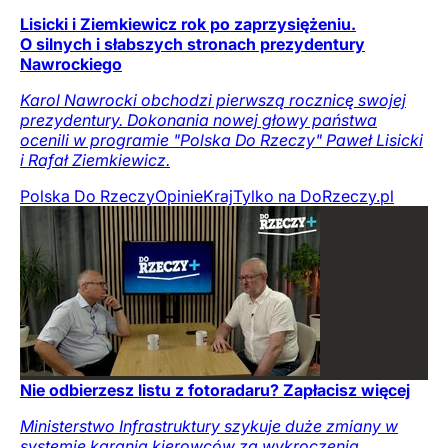
Lisicki i Ziemkiewicz rok po zaprzysiężeniu.
O silnych i słabszych stronach prezydentury
Nawrockiego
Karol Nawrocki obchodzi pierwszą rocznicę swojej
prezydentury. Dokonania nowej głowy państwa
ocenili w programie "Polska Do Rzeczy" Paweł Lisicki
i Rafał Ziemkiewicz.
Polska Do Rzeczy
Opinie
Kraj
Tylko na DoRzeczy.pl
Nie odbierzesz listu z fotoradaru? Zapłacisz więcej
Ministerstwo Infrastruktury szykuje duże zmiany w
systemie karania kierowców za wykroczenia