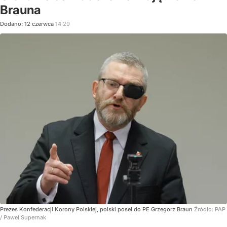
Brauna
Dodano:
12
czerwca
14:29
Prezes Konfederacji Korony Polskiej, polski poseł do PE Grzegorz Braun
Źródło:
PAP
/
Paweł Supernak