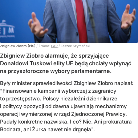
Zbigniew Ziobro (PiS)
/ Źródło:
PAP
/
Leszek Szymański
Zbigniew Ziobro alarmuje, że sprzyjające
Donaldowi Tuskowi elity UE będą chciały wpłynąć
na przyszłoroczne wybory parlamentarne.
Były minister sprawiedliwości Zbigniew Ziobro napisał:
"Finansowanie kampanii wyborczej z zagranicy
to przestępstwo. Polscy niezależni dziennikarze
i politycy opozycji od dawna ujawniają mechanizmy
operacji wymierzonej w rząd Zjednoczonej Prawicy.
Padały konkretne nazwiska. I co? Nic. Ani prokuratura
Bodnara, ani Żurka nawet nie drgnęła".