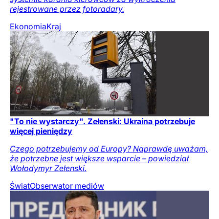
rejestrowane przez fotoradary.
Ekonomia
Kraj
"To nie wystarczy". Zełenski: Ukraina potrzebuje
więcej pieniędzy
Czego potrzebujemy od Europy? Naprawdę uważam,
że potrzebne jest większe wsparcie – powiedział
Wołodymyr Zełenski.
Świat
Obserwator mediów