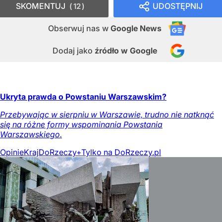
SKOMENTUJ
UDOSTĘPNIJ
12
Obserwuj nas
w
Google News
Dodaj jako
źródło w Google
Ukryta prawda o Powstaniu Warszawskim?
Przebywając w sierpniu w Warszawie, trudno nie natknąć
się na różne formy wspominania Powstania
Warszawskiego.
Opinie
Kraj
DoRzeczy+
Tylko na DoRzeczy.pl