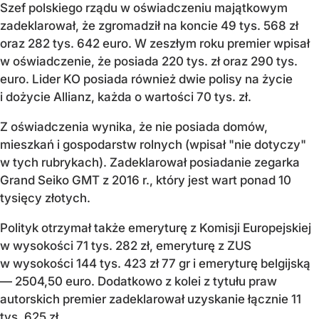
Szef polskiego rządu w oświadczeniu majątkowym
zadeklarował, że zgromadził na koncie 49 tys. 568 zł
oraz 282 tys. 642 euro. W zeszłym roku premier wpisał
w oświadczenie, że posiada 220 tys. zł oraz 290 tys.
euro. Lider KO posiada również dwie polisy na życie
i dożycie Allianz, każda o wartości 70 tys. zł.
Z oświadczenia wynika, że nie posiada domów,
mieszkań i gospodarstw rolnych (wpisał "nie dotyczy"
w tych rubrykach). Zadeklarował posiadanie zegarka
Grand Seiko GMT z 2016 r., który jest wart ponad 10
tysięcy złotych.
Polityk otrzymał także emeryturę z Komisji Europejskiej
w wysokości 71 tys. 282 zł, emeryturę z ZUS
w wysokości 144 tys. 423 zł 77 gr i emeryturę belgijską
— 2504,50 euro. Dodatkowo z kolei z tytułu praw
autorskich premier zadeklarował uzyskanie łącznie 11
tys. 625 zł.