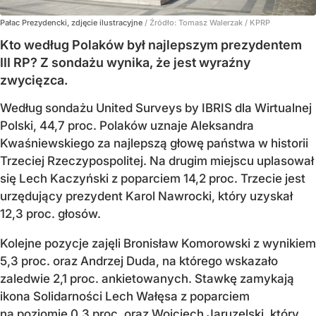
Pałac Prezydencki, zdjęcie ilustracyjne
/ Źródło:
Tomasz Walerzak / KPRP
Kto według Polaków był najlepszym prezydentem
III RP? Z sondażu wynika, że jest wyraźny
zwycięzca.
Według sondażu United Surveys by IBRIS dla Wirtualnej
Polski, 44,7 proc. Polaków uznaje Aleksandra
Kwaśniewskiego za najlepszą głowę państwa w historii
Trzeciej Rzeczypospolitej. Na drugim miejscu uplasował
się Lech Kaczyński z poparciem 14,2 proc. Trzecie jest
urzędujący prezydent Karol Nawrocki, który uzyskał
12,3 proc. głosów.
Kolejne pozycje zajęli Bronisław Komorowski z wynikiem
5,3 proc. oraz Andrzej Duda, na którego wskazało
zaledwie 2,1 proc. ankietowanych. Stawkę zamykają
ikona Solidarności Lech Wałęsa z poparciem
na poziomie 0,3 proc. oraz Wojciech Jaruzelski, który