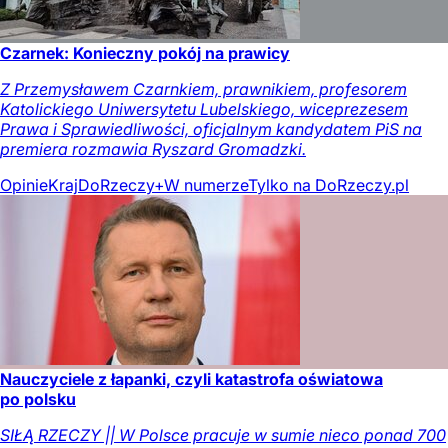
Czarnek: Konieczny pokój na prawicy
Z Przemysławem Czarnkiem, prawnikiem, profesorem
Katolickiego Uniwersytetu Lubelskiego, wiceprezesem
Prawa i Sprawiedliwości, oficjalnym kandydatem PiS na
premiera rozmawia Ryszard Gromadzki.
Opinie
Kraj
DoRzeczy+
W numerze
Tylko na DoRzeczy.pl
Nauczyciele z łapanki, czyli katastrofa oświatowa
po polsku
SIŁĄ RZECZY || W Polsce pracuje w sumie nieco ponad 700