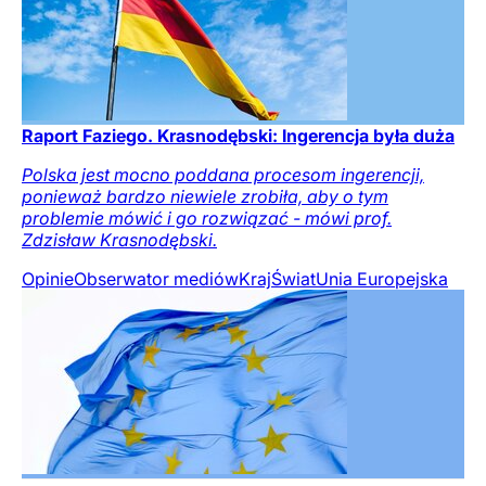
Raport Faziego. Krasnodębski: Ingerencja była duża
Polska jest mocno poddana procesom ingerencji,
ponieważ bardzo niewiele zrobiła, aby o tym
problemie mówić i go rozwiązać - mówi prof.
Zdzisław Krasnodębski.
Opinie
Obserwator mediów
Kraj
Świat
Unia Europejska