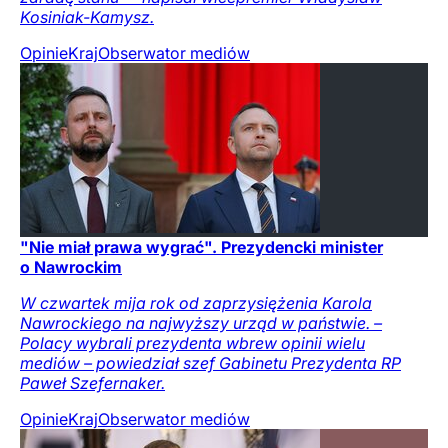
Kosiniak-Kamysz.
Opinie
Kraj
Obserwator mediów
"Nie miał prawa wygrać". Prezydencki minister
o Nawrockim
W czwartek mija rok od zaprzysiężenia Karola
Nawrockiego na najwyższy urząd w państwie. –
Polacy wybrali prezydenta wbrew opinii wielu
mediów – powiedział szef Gabinetu Prezydenta RP
Paweł Szefernaker.
Opinie
Kraj
Obserwator mediów