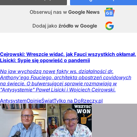
Obserwuj nas
w
Google News
Dodaj jako
źródło w Google
Cejrowski: Wreszcie widać, jak Fauci wszystkich okłamał.
Lisicki: Sypie się opowieść o pandemii
Na jaw wychodzą nowe fakty ws. działalności dr.
Anthony'ego Fauciego, architekta obostrzeń covidowych
na świecie. O bulwersującej sprawie rozmawiają w
"Antysystemie" Paweł Lisicki i Wojciech Cejrowski.
Antysystem
Opinie
Świat
Tylko na DoRzeczy.pl