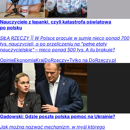
Nauczyciele z łapanki, czyli katastrofa oświatowa
po polsku
SIŁĄ RZECZY || W Polsce pracuje w sumie nieco ponad 700
tys. nauczycieli, a po przeliczeniu na "pełne etaty
nauczycielskie" – nieco ponad 500 tys. A ilu brakuje?
Opinie
Ekonomia
Kraj
DoRzeczy+
Tylko na DoRzeczy.pl
Gadowski: Gdzie poszła polska pomoc na Ukrainie?
Jak można nazwać mechanizm, w myśl którego