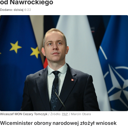
od Nawrockiego
Dodano:
dzisiaj
6:22
Wiceszef MON Cezary Tomczyk
/ Źródło:
PAP
/
Marcin Obara
Wiceminister obrony narodowej złożył wniosek