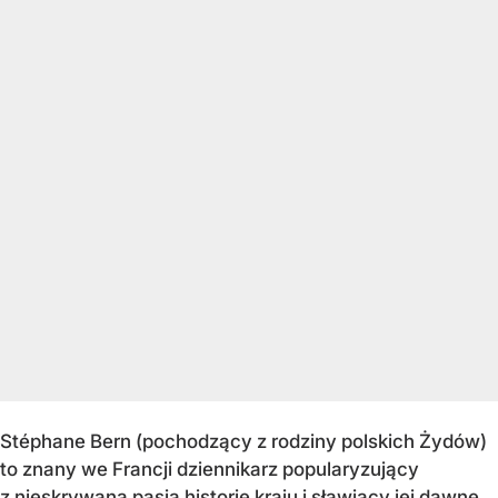
Stéphane Bern (pochodzący z rodziny polskich Żydów)
to znany we Francji dziennikarz popularyzujący
z nieskrywaną pasją historię kraju i sławiący jej dawne