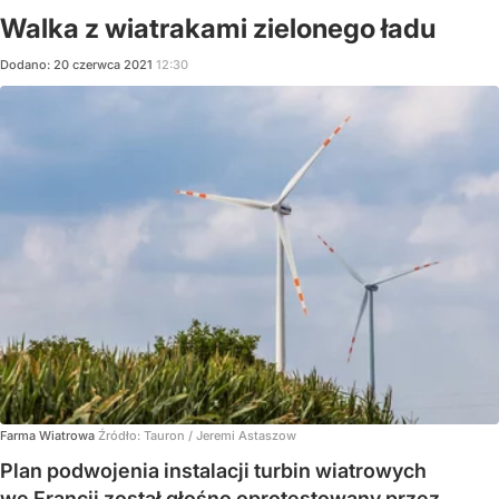
Walka z wiatrakami zielonego ładu
Dodano:
20
czerwca
2021
12:30
Farma Wiatrowa
Źródło:
Tauron / Jeremi Astaszow
Plan podwojenia instalacji turbin wiatrowych
we Francji został głośno oprotestowany przez