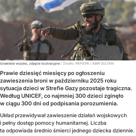
Izraelskie wojsko, zdjęcie ilustracyjne
/ Źródło:
PAP/EPA
/
ABIR SULTAN
Prawie dziesięć miesięcy po ogłoszeniu
zawieszenia broni w październiku 2025 roku
sytuacja dzieci w Strefie Gazy pozostaje tragiczna.
Według UNICEF, co najmniej 300 dzieci zginęło
w ciągu 300 dni od podpisania porozumienia.
Układ przewidywał zawieszenie działań wojskowych
i pełny dostęp pomocy humanitarnej. Liczba
ta odpowiada średnio śmierci jednego dziecka dziennie.