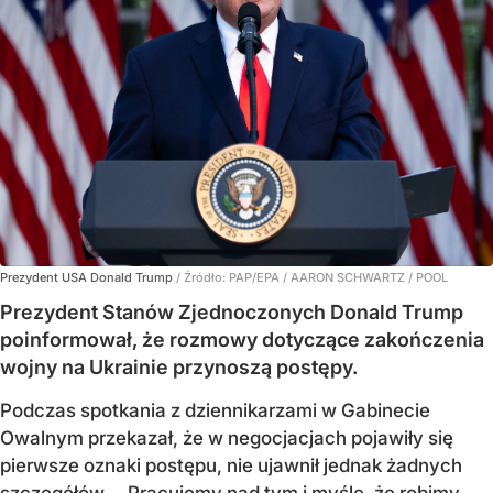
Prezydent USA Donald Trump
/ Źródło:
PAP/EPA
/
AARON SCHWARTZ / POOL
Prezydent Stanów Zjednoczonych Donald Trump
poinformował, że rozmowy dotyczące zakończenia
wojny na Ukrainie przynoszą postępy.
Podczas spotkania z dziennikarzami w Gabinecie
Owalnym przekazał, że w negocjacjach pojawiły się
pierwsze oznaki postępu, nie ujawnił jednak żadnych
szczegółów. – Pracujemy nad tym i myślę, że robimy