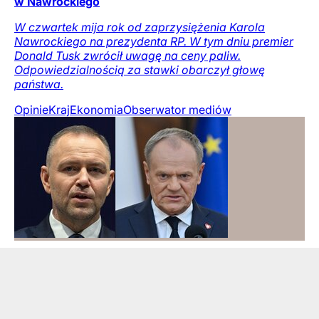
w Nawrockiego
W czwartek mija rok od zaprzysiężenia Karola
Nawrockiego na prezydenta RP. W tym dniu premier
Donald Tusk zwrócił uwagę na ceny paliw.
Odpowiedzialnością za stawki obarczył głowę
państwa.
Opinie
Kraj
Ekonomia
Obserwator mediów