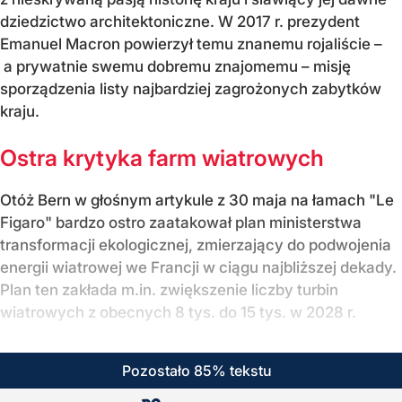
dziedzictwo architektoniczne. W 2017 r. prezydent
Emanuel Macron powierzył temu znanemu rojaliście –
a prywatnie swemu dobremu znajomemu – misję
sporządzenia listy najbardziej zagrożonych zabytków
kraju.
Ostra krytyka farm wiatrowych
Otóż Bern w głośnym artykule z 30 maja na łamach "Le
Figaro" bardzo ostro zaatakował plan ministerstwa
transformacji ekologicznej, zmierzający do podwojenia
energii wiatrowej we Francji w ciągu najbliższej dekady.
Plan ten zakłada m.in. zwiększenie liczby turbin
wiatrowych z obecnych 8 tys. do 15 tys. w 2028 r.
Pozostało 85% tekstu