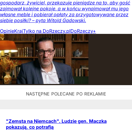
gospodarz, żywiciel, przekazuje pieniądze na to, aby gość
zajmował kolejne pokoje, a w końcu wynajmował mu jego
własne meble i pobierał opłaty za przygotowywane przez
siebie posiłki? – pyta Witold Gadowski.
Opinie
Kraj
Tylko na DoRzeczy.pl
DoRzeczy+
"Zemsta na Niemcach". Ludzie gen. Maczka
pokazują, co potrafią