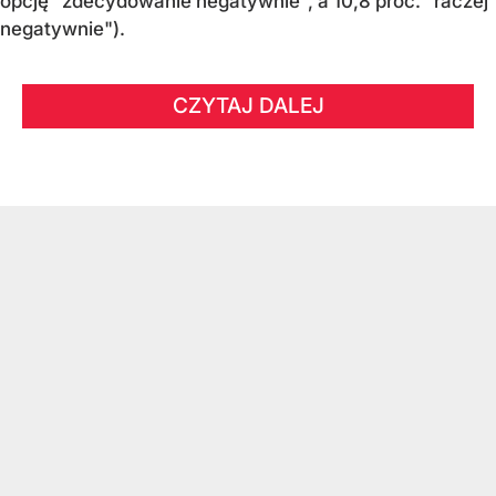
opcję "zdecydowanie negatywnie", a 10,8 proc. "raczej
negatywnie").
CZYTAJ DALEJ