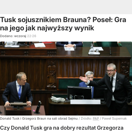
Tusk sojusznikiem Brauna? Poseł: Gra
na jego jak najwyższy wynik
Dodano:
wczoraj
22:26
Donald Tusk i Grzegorz Braun na sali obrad Sejmu
/ Źródło:
PAP
/
Paweł Supernak
Czy Donald Tusk gra na dobry rezultat Grzegorza