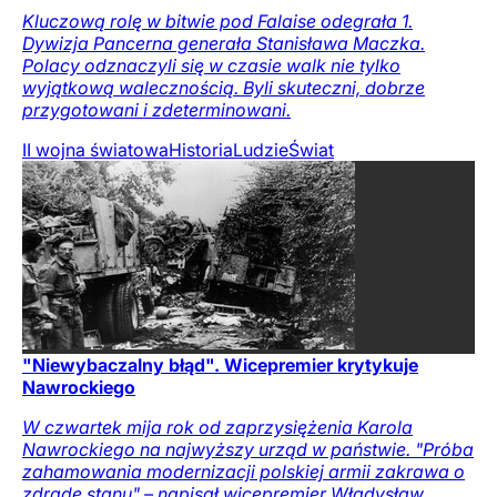
Kluczową rolę w bitwie pod Falaise odegrała 1.
Dywizja Pancerna generała Stanisława Maczka.
Polacy odznaczyli się w czasie walk nie tylko
wyjątkową walecznością. Byli skuteczni, dobrze
przygotowani i zdeterminowani.
II wojna światowa
Historia
Ludzie
Świat
"Niewybaczalny błąd". Wicepremier krytykuje
Nawrockiego
W czwartek mija rok od zaprzysiężenia Karola
Nawrockiego na najwyższy urząd w państwie. "Próba
zahamowania modernizacji polskiej armii zakrawa o
zdradę stanu" – napisał wicepremier Władysław