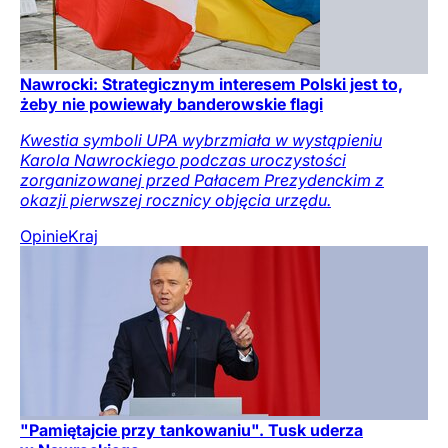
Nawrocki: Strategicznym interesem Polski jest to,
żeby nie powiewały banderowskie flagi
Kwestia symboli UPA wybrzmiała w wystąpieniu
Karola Nawrockiego podczas uroczystości
zorganizowanej przed Pałacem Prezydenckim z
okazji pierwszej rocznicy objęcia urzędu.
Opinie
Kraj
"Pamiętajcie przy tankowaniu". Tusk uderza