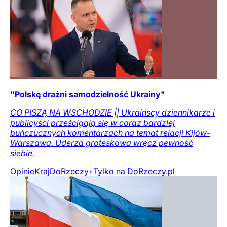
"Polskę drażni samodzielność Ukrainy"
CO PISZĄ NA WSCHODZIE || Ukraińscy dziennikarze i
publicyści prześcigają się w coraz bardziej
buńczucznych komentarzach na temat relacji Kijów-
Warszawa. Uderza groteskowa wręcz pewność
siebie.
Opinie
Kraj
DoRzeczy+
Tylko na DoRzeczy.pl