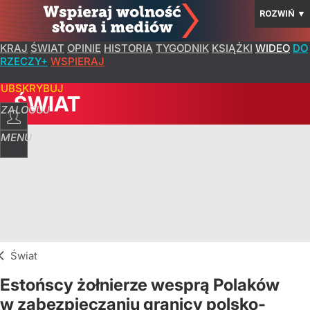
ROZWIŃ
▼
KRAJ
ŚWIAT
OPINIE
HISTORIA
TYGODNIK
KSIĄŻKI
WIDEO
DO
RZECZY+
WSPIERAJ
SUBSKRYBUJ
ŚWIAT
ZALOGUJ
MENU
Świat
Estońscy żołnierze wesprą Polaków
w zabezpieczaniu granicy polsko-