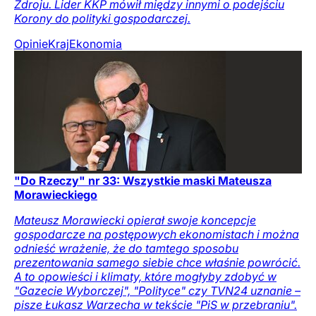
Zdroju. Lider KKP mówił między innymi o podejściu
Korony do polityki gospodarczej.
Opinie
Kraj
Ekonomia
"Do Rzeczy" nr 33: Wszystkie maski Mateusza
Morawieckiego
Mateusz Morawiecki opierał swoje koncepcje
gospodarcze na postępowych ekonomistach i można
odnieść wrażenie, że do tamtego sposobu
prezentowania samego siebie chce właśnie powrócić.
A to opowieści i klimaty, które mogłyby zdobyć w
"Gazecie Wyborczej", "Polityce" czy TVN24 uznanie –
pisze Łukasz Warzecha w tekście "PiS w przebraniu".