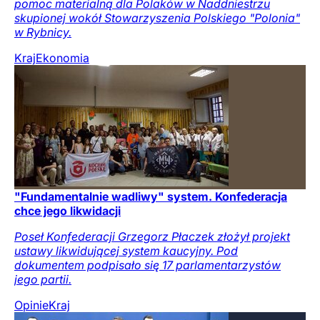
pomoc materialną dla Polaków w Naddniestrzu
skupionej wokół Stowarzyszenia Polskiego "Polonia"
w Rybnicy.
Kraj
Ekonomia
"Fundamentalnie wadliwy" system. Konfederacja
chce jego likwidacji
Poseł Konfederacji Grzegorz Płaczek złożył projekt
ustawy likwidującej system kaucyjny. Pod
dokumentem podpisało się 17 parlamentarzystów
jego partii.
Opinie
Kraj