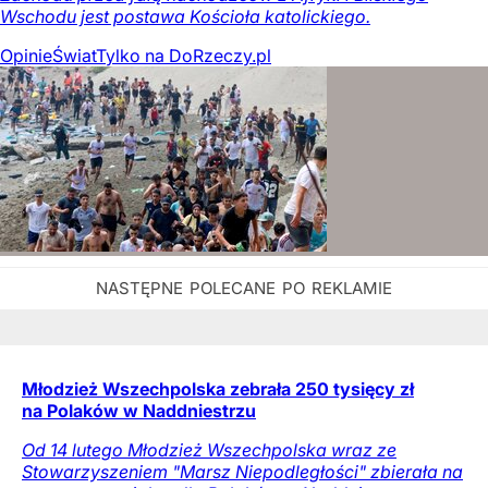
Wschodu jest postawa Kościoła katolickiego.
Opinie
Świat
Tylko na DoRzeczy.pl
Młodzież Wszechpolska zebrała 250 tysięcy zł
na Polaków w Naddniestrzu
Od 14 lutego Młodzież Wszechpolska wraz ze
Stowarzyszeniem "Marsz Niepodległości" zbierała na