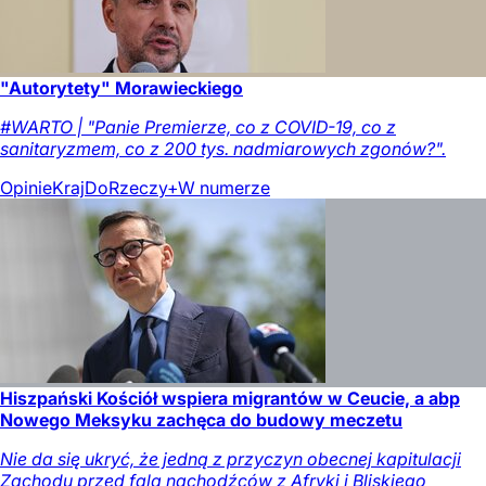
"Autorytety" Morawieckiego
#WARTO | "Panie Premierze, co z COVID-19, co z
sanitaryzmem, co z 200 tys. nadmiarowych zgonów?".
Opinie
Kraj
DoRzeczy+
W numerze
Hiszpański Kościół wspiera migrantów w Ceucie, a abp
Nowego Meksyku zachęca do budowy meczetu
Nie da się ukryć, że jedną z przyczyn obecnej kapitulacji
Zachodu przed falą nachodźców z Afryki i Bliskiego