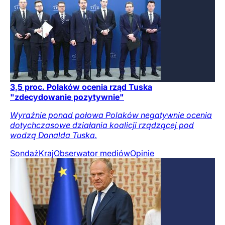
3,5 proc. Polaków ocenia rząd Tuska
"zdecydowanie pozytywnie"
Wyraźnie ponad połowa Polaków negatywnie ocenia
dotychczasowe działania koalicji rządzącej pod
wodzą Donalda Tuska.
Sondaż
Kraj
Obserwator mediów
Opinie