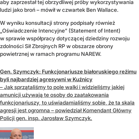
aby zaprzestał tej obrzydliwej próby wykorzystywania
ludzi jako broń – mówił w czwartek Ben Wallace.
W wyniku konsultacji strony podpisały również
„Oświadczenie Intencyjne” (Statement of Intent)
w sprawie współpracy dotyczącej dziedziny rozwoju
zdolności Sił Zbrojnych RP w obszarze obrony
powietrznej w ramach programu NAREW.
Gen. Szymczyk: Funkcjonariusze białoruskiego reżimu
byli najbardziej agresywni w Kuźnicy
– Jak sprzątaliśmy to pole walki i widzieliśmy jakiej
amunicji używają te osoby do zaatakowania
funkcjonariuszy, to uświadamialiśmy sobie, że ta skala
agresji jest ogromna – powiedział Komendant Główny
Policji gen. insp. Jarosław Szymczyk.