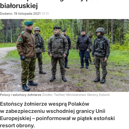
białoruskiej
Dodano:
19
listopada
2021
12:11
Polscy i estońscy żołnierze
Źródło:
Twitter/ Ministerstwo Obrony Estonii
Estońscy żołnierze wesprą Polaków
w zabezpieczeniu wschodniej granicy Unii
Europejskiej – poinformował w piątek estoński
resort obrony.