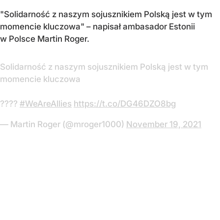
"
Solidarność z naszym sojusznikiem Polską jest w tym
momencie kluczowa"
– napisał ambasador Estonii
w Polsce Martin Roger.
Solidarność z naszym sojusznikiem Polską jest w tym
momencie kluczowa
????
#WeAreAllies
https://t.co/DG46DZO8bg
— Martin Roger (@mroger1000)
November 19, 2021