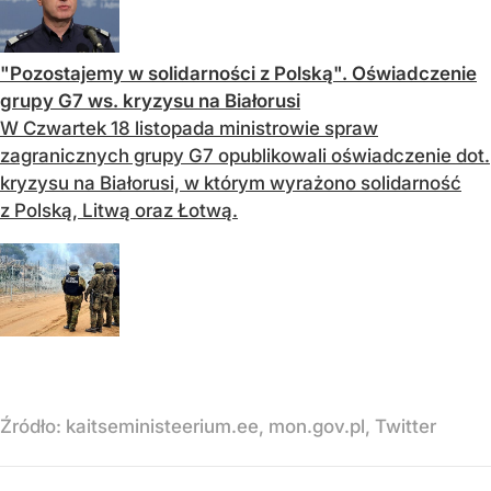
"Pozostajemy w solidarności z Polską". Oświadczenie
grupy G7 ws. kryzysu na Białorusi
W Czwartek 18 listopada ministrowie spraw
zagranicznych grupy G7 opublikowali oświadczenie dot.
kryzysu na Białorusi, w którym wyrażono solidarność
z Polską, Litwą oraz Łotwą.
Źródło:
kaitseministeerium.ee, mon.gov.pl, Twitter