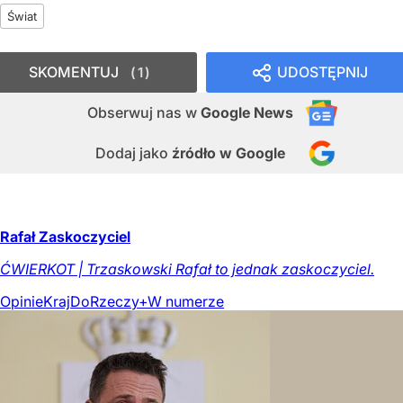
Świat
SKOMENTUJ
UDOSTĘPNIJ
1
Obserwuj nas
w
Google News
Dodaj jako
źródło w Google
Rafał Zaskoczyciel
ĆWIERKOT | Trzaskowski Rafał to jednak zaskoczyciel.
Opinie
Kraj
DoRzeczy+
W numerze