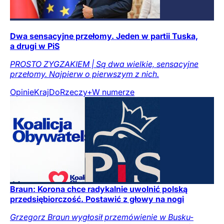
Dwa sensacyjne przełomy. Jeden w partii Tuska,
a drugi w PiS
PROSTO ZYGZAKIEM | Są dwa wielkie, sensacyjne
przełomy. Najpierw o pierwszym z nich.
Opinie
Kraj
DoRzeczy+
W numerze
Braun: Korona chce radykalnie uwolnić polską
przedsiębiorczość. Postawić z głowy na nogi
Grzegorz Braun wygłosił przemówienie w Busku-