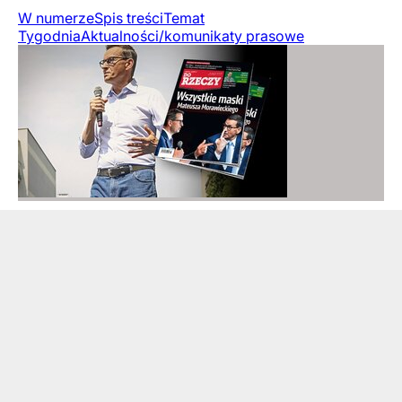
W numerze
Spis treści
Temat
Tygodnia
Aktualności/komunikaty prasowe