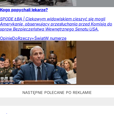
Kogo popychali lekarze?
SPODE ŁBA | Ciekawym widowiskiem cieszyć się mogli
Amerykanie, obserwujący przesłuchania przed Komisją do
spraw Bezpieczeństwa Wewnętrznego Senatu USA.
Opinie
DoRzeczy+
Świat
W numerze