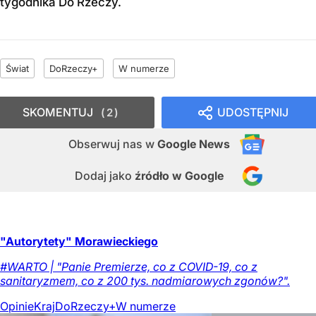
tygodnika Do Rzeczy
.
Świat
DoRzeczy+
W numerze
SKOMENTUJ
UDOSTĘPNIJ
2
Obserwuj nas
w
Google News
Dodaj jako
źródło w Google
"Autorytety" Morawieckiego
#WARTO | "Panie Premierze, co z COVID-19, co z
sanitaryzmem, co z 200 tys. nadmiarowych zgonów?".
Opinie
Kraj
DoRzeczy+
W numerze