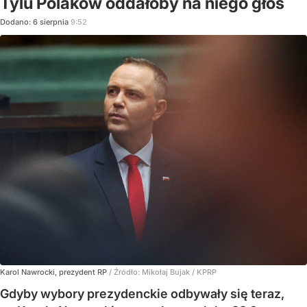
Tylu Polaków oddałoby na niego głos
Dodano:
6
sierpnia
9:52
Karol Nawrocki, prezydent RP
/ Źródło:
Mikołaj Bujak / KPRP
Gdyby wybory prezydenckie odbywały się teraz,