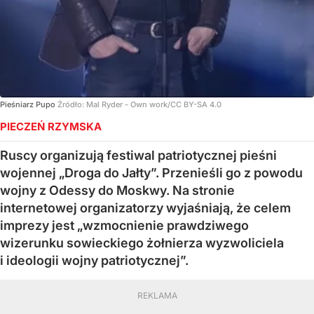
Pieśniarz Pupo
Źródło:
Mal Ryder - Own work/CC BY-SA 4.0
PIECZEŃ RZYMSKA
Ruscy organizują festiwal patriotycznej pieśni
wojennej „Droga do Jałty”. Przenieśli go z powodu
wojny z Odessy do Moskwy. Na stronie
internetowej organizatorzy wyjaśniają, że celem
imprezy jest „wzmocnienie prawdziwego
wizerunku sowieckiego żołnierza wyzwoliciela
i ideologii wojny patriotycznej”.