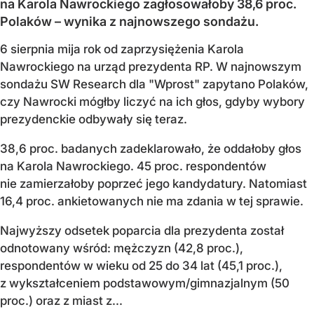
na Karola Nawrockiego zagłosowałoby 38,6 proc.
Polaków – wynika z najnowszego sondażu.
6 sierpnia mija rok od zaprzysiężenia Karola
Nawrockiego na urząd prezydenta RP. W najnowszym
sondażu SW Research dla "Wprost" zapytano Polaków,
czy Nawrocki mógłby liczyć na ich głos, gdyby wybory
prezydenckie odbywały się teraz.
38,6 proc. badanych zadeklarowało, że oddałoby głos
na Karola Nawrockiego. 45 proc. respondentów
nie zamierzałoby poprzeć jego kandydatury. Natomiast
16,4 proc. ankietowanych nie ma zdania w tej sprawie.
Najwyższy odsetek poparcia dla prezydenta został
odnotowany wśród: mężczyzn (42,8 proc.),
respondentów w wieku od 25 do 34 lat (45,1 proc.),
z wykształceniem podstawowym/gimnazjalnym (50
proc.) oraz z miast z...