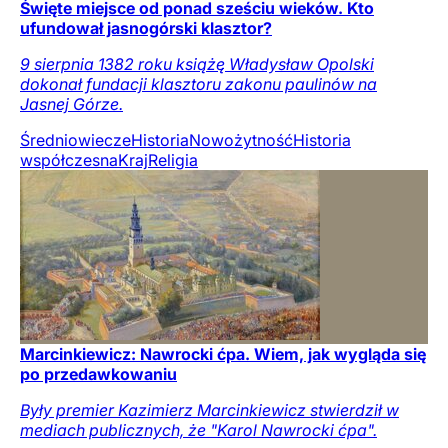
Święte miejsce od ponad sześciu wieków. Kto
ufundował jasnogórski klasztor?
9 sierpnia 1382 roku książę Władysław Opolski
dokonał fundacji klasztoru zakonu paulinów na
Jasnej Górze.
Średniowiecze
Historia
Nowożytność
Historia
współczesna
Kraj
Religia
Marcinkiewicz: Nawrocki ćpa. Wiem, jak wygląda się
po przedawkowaniu
Były premier Kazimierz Marcinkiewicz stwierdził w
mediach publicznych, że "Karol Nawrocki ćpa".