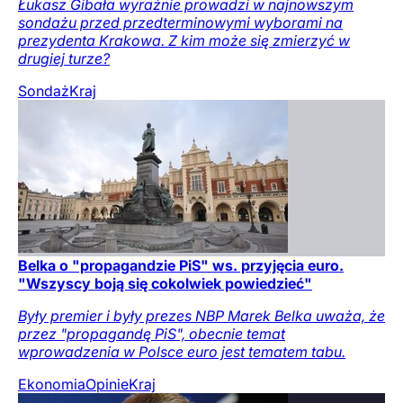
Łukasz Gibała wyraźnie prowadzi w najnowszym
sondażu przed przedterminowymi wyborami na
prezydenta Krakowa. Z kim może się zmierzyć w
drugiej turze?
Sondaż
Kraj
Belka o "propagandzie PiS" ws. przyjęcia euro.
"Wszyscy boją się cokolwiek powiedzieć"
Były premier i były prezes NBP Marek Belka uważa, że
przez "propagandę PiS", obecnie temat
wprowadzenia w Polsce euro jest tematem tabu.
Ekonomia
Opinie
Kraj