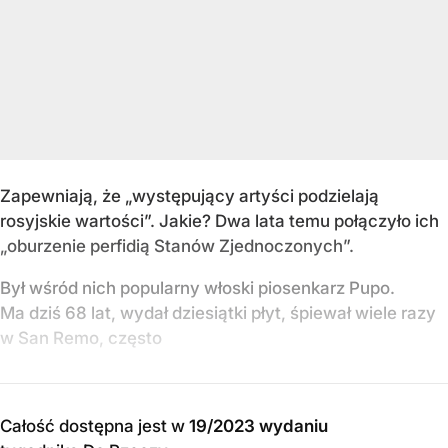
Zapewniają, że „występujący artyści podzielają
rosyjskie wartości”. Jakie? Dwa lata temu połączyło ich
„oburzenie perfidią Stanów Zjednoczonych”.
Był wśród nich popularny włoski piosenkarz Pupo.
Ma dziś 68 lat, wydał dziesiątki płyt, śpiewał wiele razy
w San Remo, często
Całość dostępna jest w
19/2023 wydaniu