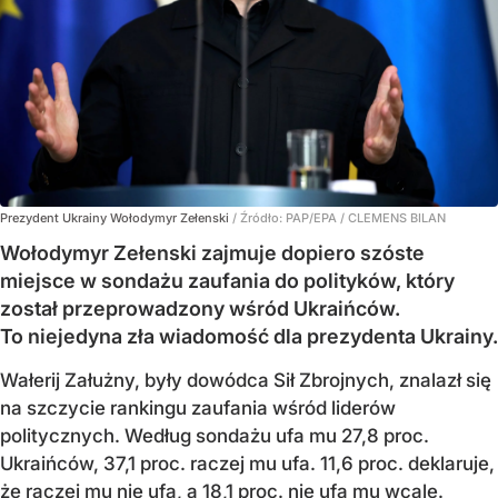
Prezydent Ukrainy Wołodymyr Zełenski
/ Źródło:
PAP/EPA
/
CLEMENS BILAN
Wołodymyr Zełenski zajmuje dopiero szóste
miejsce w sondażu zaufania do polityków, który
został przeprowadzony wśród Ukraińców.
To niejedyna zła wiadomość dla prezydenta Ukrainy.
Wałerij Załużny, były dowódca Sił Zbrojnych, znalazł się
na szczycie rankingu zaufania wśród liderów
politycznych. Według sondażu ufa mu 27,8 proc.
Ukraińców, 37,1 proc. raczej mu ufa. 11,6 proc. deklaruje,
że raczej mu nie ufa, a 18,1 proc. nie ufa mu wcale.