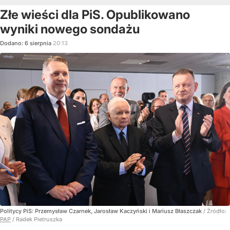
Złe wieści dla PiS. Opublikowano
wyniki nowego sondażu
Dodano:
6
sierpnia
20:13
Politycy PiS: Przemysław Czarnek, Jarosław Kaczyński i Mariusz Błaszczak
/ Źródło:
PAP
/
Radek Pietruszka