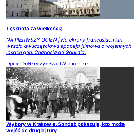
Tęsknota za wielkością
NA PIERWSZY OGIEŃ | Na ekrany francuskich kin
weszła dwuczęściowa epopeja filmowa o wojennych
losach gen. Charles’a de Gaulle’a.
Opinie
DoRzeczy+
Świat
W numerze
Wybory w Krakowie. Sondaż pokazuje, kto może
wejść do drugiej tury