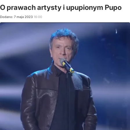
O prawach artysty i upupionym Pupo
Dodano:
7
maja
2023
16:00