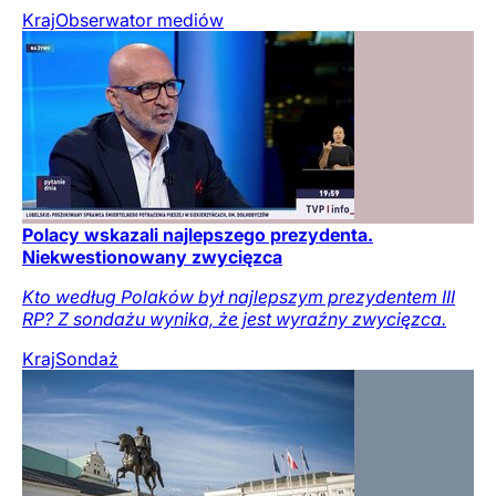
Kraj
Obserwator mediów
Polacy wskazali najlepszego prezydenta.
Niekwestionowany zwycięzca
Kto według Polaków był najlepszym prezydentem III
RP? Z sondażu wynika, że jest wyraźny zwycięzca.
Kraj
Sondaż