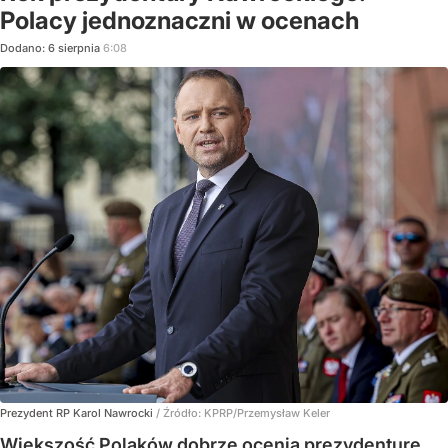
Polacy jednoznaczni w ocenach
Dodano:
6
sierpnia
6:08
Prezydent RP Karol Nawrocki
/ Źródło:
KPRP/Przemysław Keler
Większość Polaków dobrze ocenia prezydenturę