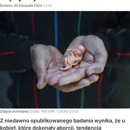
Dodano:
30
listopada
2023
23:04
Zdjęcie archiwalne
Źródło:
PAP/EPA
/
LUKAS COCH
Z niedawno opublikowanego badania wynika, że ​​u
kobiet, które dokonały aborcji, tendencja