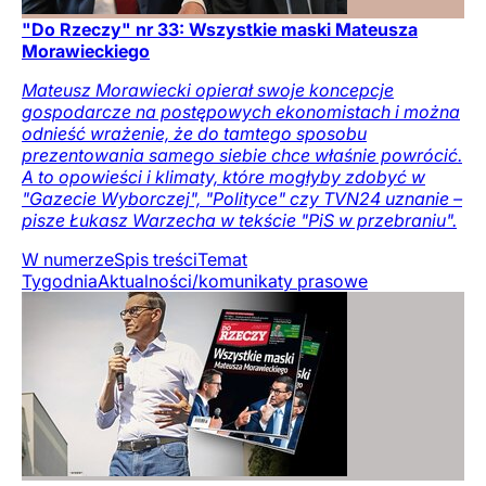
"Do Rzeczy" nr 33: Wszystkie maski Mateusza
Morawieckiego
Mateusz Morawiecki opierał swoje koncepcje
gospodarcze na postępowych ekonomistach i można
odnieść wrażenie, że do tamtego sposobu
prezentowania samego siebie chce właśnie powrócić.
A to opowieści i klimaty, które mogłyby zdobyć w
"Gazecie Wyborczej", "Polityce" czy TVN24 uznanie –
pisze Łukasz Warzecha w tekście "PiS w przebraniu".
W numerze
Spis treści
Temat
Tygodnia
Aktualności/komunikaty prasowe