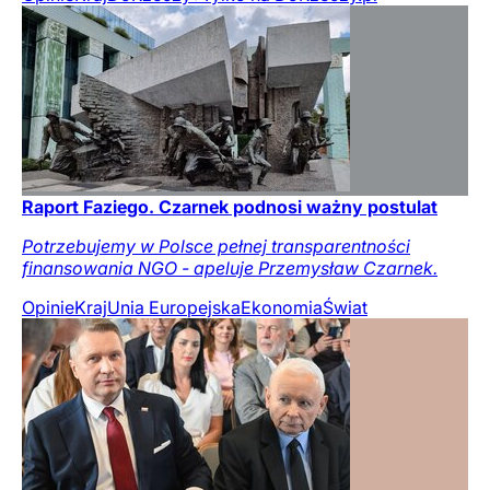
Raport Faziego. Czarnek podnosi ważny postulat
Potrzebujemy w Polsce pełnej transparentności
finansowania NGO - apeluje Przemysław Czarnek.
Opinie
Kraj
Unia Europejska
Ekonomia
Świat