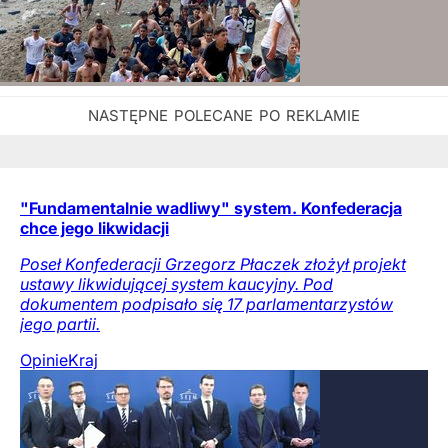
"Fundamentalnie wadliwy" system. Konfederacja
chce jego likwidacji
Poseł Konfederacji Grzegorz Płaczek złożył projekt
ustawy likwidującej system kaucyjny. Pod
dokumentem podpisało się 17 parlamentarzystów
jego partii.
Opinie
Kraj