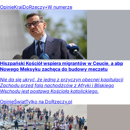
Opinie
Kraj
DoRzeczy+
W numerze
Hiszpański Kościół wspiera migrantów w Ceucie, a abp
Nowego Meksyku zachęca do budowy meczetu
Nie da się ukryć, że jedną z przyczyn obecnej kapitulacji
Zachodu przed falą nachodźców z Afryki i Bliskiego
Wschodu jest postawa Kościoła katolickiego.
Opinie
Świat
Tylko na DoRzeczy.pl