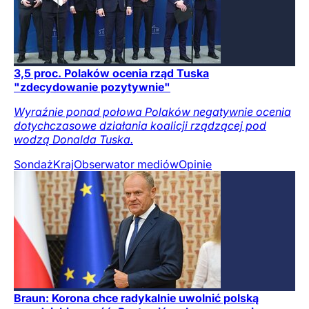
3,5 proc. Polaków ocenia rząd Tuska
"zdecydowanie pozytywnie"
Wyraźnie ponad połowa Polaków negatywnie ocenia
dotychczasowe działania koalicji rządzącej pod
wodzą Donalda Tuska.
Sondaż
Kraj
Obserwator mediów
Opinie
Braun: Korona chce radykalnie uwolnić polską