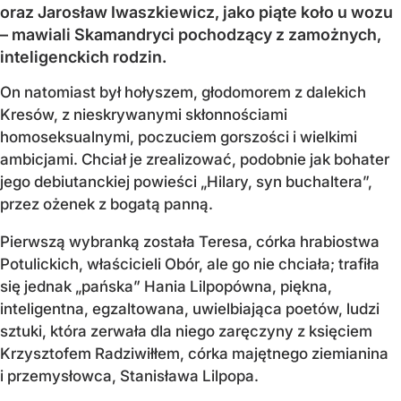
oraz Jarosław Iwaszkiewicz, jako piąte koło u wozu
– mawiali Skamandryci pochodzący z zamożnych,
inteligenckich rodzin.
On natomiast był hołyszem, głodomorem z dalekich
Kresów, z nieskrywanymi skłonnościami
homoseksualnymi, poczuciem gorszości i wielkimi
ambicjami. Chciał je zrealizować, podobnie jak bohater
jego debiutanckiej powieści „Hilary, syn buchaltera”,
przez ożenek z bogatą panną.
Pierwszą wybranką została Teresa, córka hrabiostwa
Potulickich, właścicieli Obór, ale go nie chciała; trafiła
się jednak „pańska” Hania Lilpopówna, piękna,
inteligentna, egzaltowana, uwielbiająca poetów, ludzi
sztuki, która zerwała dla niego zaręczyny z księciem
Krzysztofem Radziwiłłem, córka majętnego ziemianina
i przemysłowca, Stanisława Lilpopa.