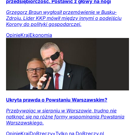
przedsiębiorczość. Postawić z głowy na nogi
Grzegorz Braun wygłosił przemówienie w Busku-
Zdroju. Lider KKP mówił między innymi o podejściu
Korony do polityki gospodarczej.
Opinie
Kraj
Ekonomia
Ukryta prawda o Powstaniu Warszawskim?
Przebywając w sierpniu w Warszawie, trudno nie
natknąć się na różne formy wspominania Powstania
Warszawskiego.
Opinie
Kraj
DoRzeczy+
Tylko na DoRzeczy.pl