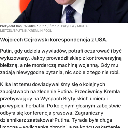
Prezydent Rosji Wladimir Putin
/ Źródło:
PAP/EPA
/
MIKHAIL
METZEL/SPUTNIK/KREMLIN POOL
Wojciech Cejrowski korespondencja z USA.
Putin, gdy udziela wywiadów, potrafi oczarować i być
wyluzowany. Jakby prowadził sklep z kontrowersyjną
bielizną, a nie morderczą machinę wojenną. Gdy mu
zadają niewygodne pytania, nic sobie z tego nie robi.
Kilka lat temu dowiadywaliśmy się o kolejnych
zabójstwach na zlecenie Putina. Przeciwnicy Kremla
przebywający na Wyspach Brytyjskich umierali
po wypiciu herbatki. Po kolejnym głośnym zabójstwie
odbyła się konferencja prasowa. Zagraniczny
dziennikarz zaatakował Putina. Tyrada była długa
i mocna – wyliczanka zbrodni, a na końcu oskarżenie,