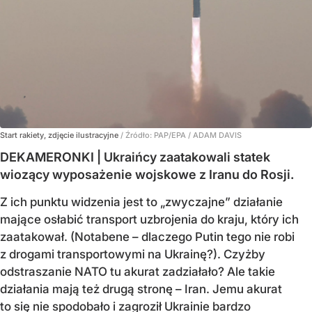
Start rakiety, zdjęcie ilustracyjne
/ Źródło:
PAP/EPA
/
ADAM DAVIS
DEKAMERONKI | Ukraińcy zaatakowali statek
wiozący wyposażenie wojskowe z Iranu do Rosji.
Z ich punktu widzenia jest to „zwyczajne” działanie
mające osłabić transport uzbrojenia do kraju, który ich
zaatakował. (Notabene – dlaczego Putin tego nie robi
z drogami transportowymi na Ukrainę?). Czyżby
odstraszanie NATO tu akurat zadziałało? Ale takie
działania mają też drugą stronę – Iran. Jemu akurat
to się nie spodobało i zagroził Ukrainie bardzo