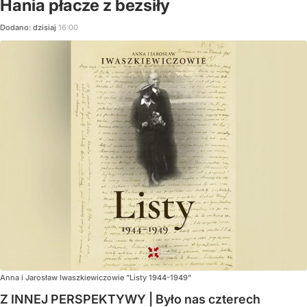
Hania płacze z bezsiły
Dodano:
dzisiaj
16:00
Anna i Jarosław Iwaszkiewiczowie "Listy 1944-1949"
Z INNEJ PERSPEKTYWY | Było nas czterech