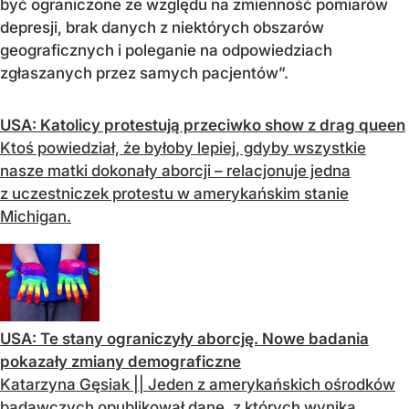
być ograniczone ze względu na zmienność pomiarów
depresji, brak danych z niektórych obszarów
geograficznych i poleganie na odpowiedziach
zgłaszanych przez samych pacjentów”.
USA: Katolicy protestują przeciwko show z drag queen
Ktoś powiedział, że byłoby lepiej, gdyby wszystkie
nasze matki dokonały aborcji – relacjonuje jedna
z uczestniczek protestu w amerykańskim stanie
Michigan.
USA: Te stany ograniczyły aborcję. Nowe badania
pokazały zmiany demograficzne
Katarzyna Gęsiak || Jeden z amerykańskich ośrodków
badawczych opublikował dane, z których wynika,