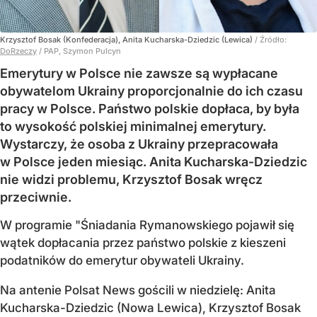
Krzysztof Bosak (Konfederacja), Anita Kucharska-Dziedzic (Lewica)
/ Źródło:
DoRzeczy
/
PAP, Szymon Pulcyn
Emerytury w Polsce nie zawsze są wypłacane
obywatelom Ukrainy proporcjonalnie do ich czasu
pracy w Polsce. Państwo polskie dopłaca, by była
to wysokość polskiej minimalnej emerytury.
Wystarczy, że osoba z Ukrainy przepracowała
w Polsce jeden miesiąc. Anita Kucharska-Dziedzic
nie widzi problemu, Krzysztof Bosak wręcz
przeciwnie.
W programie "Śniadania Rymanowskiego pojawił się
wątek dopłacania przez państwo polskie z kieszeni
podatników do emerytur obywateli Ukrainy.
Na antenie Polsat News gościli w niedzielę: Anita
Kucharska-Dziedzic (Nowa Lewica), Krzysztof Bosak