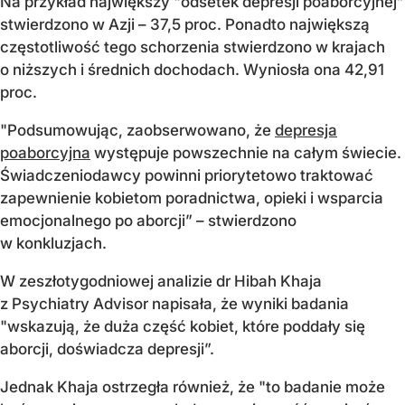
Na przykład największy "odsetek depresji poaborcyjnej”
stwierdzono w Azji – 37,5 proc. Ponadto największą
częstotliwość tego schorzenia stwierdzono w krajach
o niższych i średnich dochodach. Wyniosła ona 42,91
proc.
"Podsumowując, zaobserwowano, że
depresja
poaborcyjna
występuje powszechnie na całym świecie.
Świadczeniodawcy powinni priorytetowo traktować
zapewnienie kobietom poradnictwa, opieki i wsparcia
emocjonalnego po aborcji” – stwierdzono
w konkluzjach.
W zeszłotygodniowej analizie dr Hibah Khaja
z Psychiatry Advisor napisała, że wyniki badania
"wskazują, że duża część kobiet, które poddały się
aborcji, doświadcza depresji”.
Jednak Khaja ostrzegła również, że "to badanie może