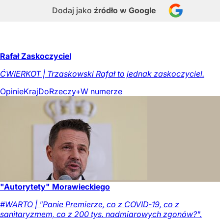
Dodaj jako
źródło w Google
Rafał Zaskoczyciel
ĆWIERKOT | Trzaskowski Rafał to jednak zaskoczyciel.
Opinie
Kraj
DoRzeczy+
W numerze
"Autorytety" Morawieckiego
#WARTO | "Panie Premierze, co z COVID-19, co z
sanitaryzmem, co z 200 tys. nadmiarowych zgonów?".