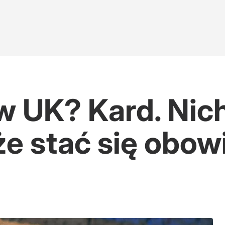
 UK? Kard. Nich
że stać się obo