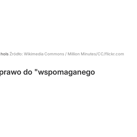
chols
Źródło:
Wikimedia Commons
/
Million Minutes/CC/flickr.com
je prawo do "wspomaganego