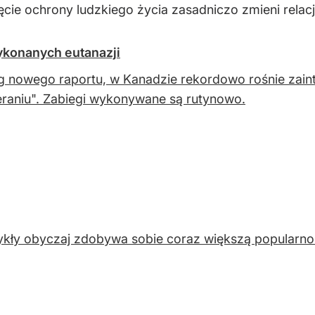
ęcie ochrony ludzkiego życia zasadniczo zmieni relacj
ykonanych eutanazji
g nowego raportu, w Kanadzie rekordowo rośnie za
raniu". Zabiegi wykonywane są rutynowo.
kły obyczaj zdobywa sobie coraz większą popularnoś