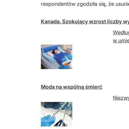
respondentów zgodziła się, że usuni
Kanada. Szokujący wzrost liczby w
Wedłu
w umie
Moda na wspólną śmierć
Niezwy