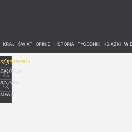
Udostępnij
2
Skomentuj
KRAJ
ŚWIAT
OPINIE
HISTORIA
TYGODNIK
KSIĄŻKI
WI
SUBSKRYBUJ
ZALOGUJ
SZUKAJ
MENU