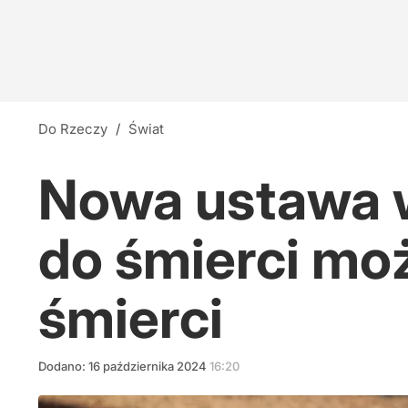
Do Rzeczy
/
Świat
Nowa ustawa w
do śmierci mo
śmierci
Dodano:
16
października
2024
16:20