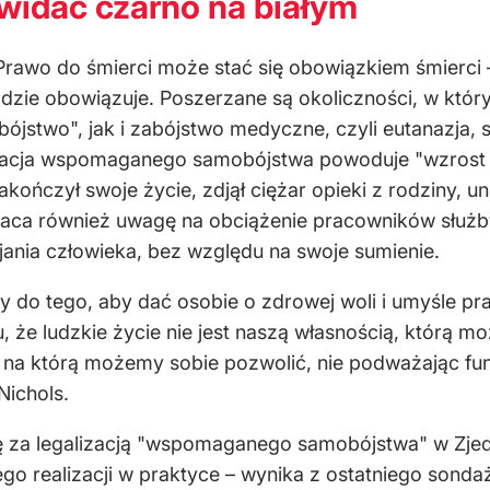
 widać czarno na białym
Prawo do śmierci może stać się obowiązkiem śmierci –
gdzie obowiązuje. Poszerzane są okoliczności, w któr
stwo", jak i zabójstwo medyczne, czyli eutanazja, s
acja wspomaganego samobójstwa powoduje "wzrost pre
kończył swoje życie, zdjął ciężar opieki z rodziny, un
wraca również uwagę na obciążenie pracowników służ
ania człowieka, bez względu na swoje sumienie.
do tego, aby dać osobie o zdrowej woli i umyśle pr
, że ludzkie życie nie jest naszą własnością, którą
, na którą możemy sobie pozwolić, nie podważając fun
Nichols.
ę za legalizacją "wspomaganego samobójstwa" w Zje
go realizacji w praktyce – wynika z ostatniego sondaż