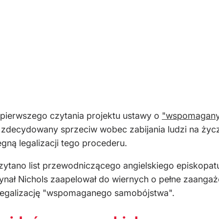
 pierwszego czytania projektu ustawy o
"wspomagany
aża zdecydowany sprzeciw wobec zabijania ludzi na życ
gną legalizacji tego procederu.
zytano list przewodniczącego angielskiego episkopa
dynał Nichols zaapelował do wiernych o pełne zaangaż
 legalizację "wspomaganego samobójstwa".