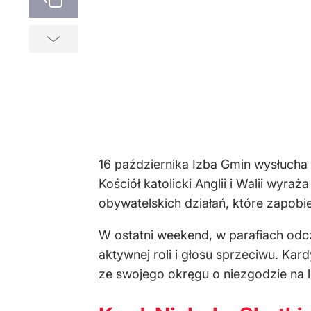
16 października Izba Gmin wysłucha
Kościół katolicki Anglii i Walii wyr
obywatelskich działań, które zapobie
W ostatni weekend, w parafiach odc
aktywnej roli i głosu sprzeciwu
. Kar
ze swojego okręgu o niezgodzie na