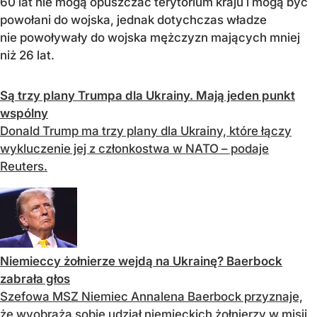
60 lat nie mogą opuszczać terytorium kraju i mogą być
powołani do wojska, jednak dotychczas władze
nie powoływały do wojska mężczyzn mających mniej
niż 26 lat.
Są trzy plany Trumpa dla Ukrainy. Mają jeden punkt
wspólny
Donald Trump ma trzy plany dla Ukrainy, które łączy
wykluczenie jej z członkostwa w NATO – podaje
Reuters.
Niemieccy żołnierze wejdą na Ukrainę? Baerbock
zabrała głos
Szefowa MSZ Niemiec Annalena Baerbock przyznaje,
że wyobraża sobie udział niemieckich żołnierzy w misji