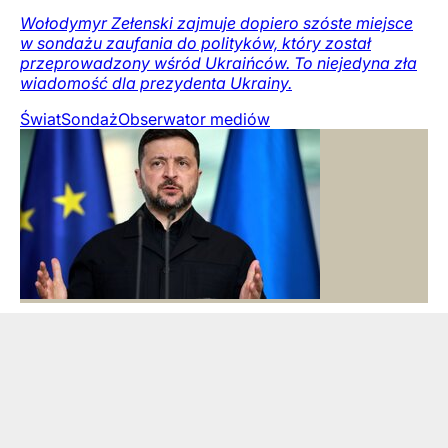
Wołodymyr Zełenski zajmuje dopiero szóste miejsce
w sondażu zaufania do polityków, który został
przeprowadzony wśród Ukraińców. To niejedyna zła
wiadomość dla prezydenta Ukrainy.
Świat
Sondaż
Obserwator mediów