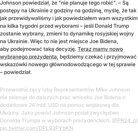
Johnson powiedział, że "nie planuje tego robić". – Są
postępy na Ukrainie z godziny na godzinę, myślę, że tak
jak przewidywaliśmy i jak powiedziałem wam wszystkim
na kilka tygodni przed wyborami – jeśli Donald Trump
zostanie wybrany, zmieni to dynamikę rosyjskiej wojny
na Ukrainie. Więc to nie jest miejsce Joe Bidena,
aby podejmować taką decyzję.
Teraz mamy nowo
wybranego prezydenta
, będziemy czekać i przyjmować
wskazówki nowego głównodowodzącego w tej sprawie
– powiedział.
Przewodniczący Izby Reprezentantów Mike Johnson
nie skieruje do dalszych prac wniosku Joe Bidena o
dodatkowe 24 mld. USD na pomoc wojskową dla
Ukrainy. Jako powód Johnson podał zwycięstwo
Donalda Trumpa w wyborach prezydenckich.
@PR24_pl
pic.twitter.com/DPL92PYbKN