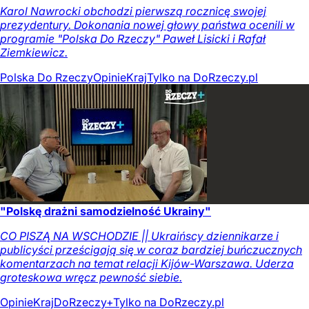
Karol Nawrocki obchodzi pierwszą rocznicę swojej
prezydentury. Dokonania nowej głowy państwa ocenili w
programie "Polska Do Rzeczy" Paweł Lisicki i Rafał
Ziemkiewicz.
Polska Do Rzeczy
Opinie
Kraj
Tylko na DoRzeczy.pl
"Polskę drażni samodzielność Ukrainy"
CO PISZĄ NA WSCHODZIE || Ukraińscy dziennikarze i
publicyści prześcigają się w coraz bardziej buńczucznych
komentarzach na temat relacji Kijów-Warszawa. Uderza
groteskowa wręcz pewność siebie.
Opinie
Kraj
DoRzeczy+
Tylko na DoRzeczy.pl