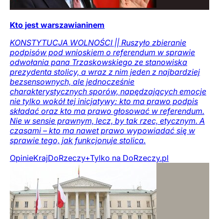
Kto jest warszawianinem
KONSTYTUCJA WOLNOŚCI || Ruszyło zbieranie
podpisów pod wnioskiem o referendum w sprawie
odwołania pana Trzaskowskiego ze stanowiska
prezydenta stolicy, a wraz z nim jeden z najbardziej
bezsensownych, ale jednocześnie
charakterystycznych sporów, napędzających emocje
nie tylko wokół tej inicjatywy: kto ma prawo podpis
składać oraz kto ma prawo głosować w referendum.
Nie w sensie prawnym, lecz, by tak rzec, etycznym. A
czasami – kto ma nawet prawo wypowiadać się w
sprawie tego, jak funkcjonuje stolica.
Opinie
Kraj
DoRzeczy+
Tylko na DoRzeczy.pl