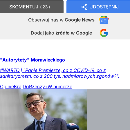
SKOMENTUJ
UDOSTĘPNIJ
23
Obserwuj nas
w
Google News
Dodaj jako
źródło w Google
"Autorytety" Morawieckiego
#WARTO | "Panie Premierze, co z COVID-19, co z
sanitaryzmem, co z 200 tys. nadmiarowych zgonów?".
Opinie
Kraj
DoRzeczy+
W numerze