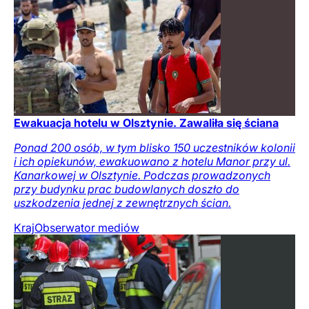
Ewakuacja hotelu w Olsztynie. Zawaliła się ściana
Ponad 200 osób, w tym blisko 150 uczestników kolonii
i ich opiekunów, ewakuowano z hotelu Manor przy ul.
Kanarkowej w Olsztynie. Podczas prowadzonych
przy budynku prac budowlanych doszło do
uszkodzenia jednej z zewnętrznych ścian.
Kraj
Obserwator mediów