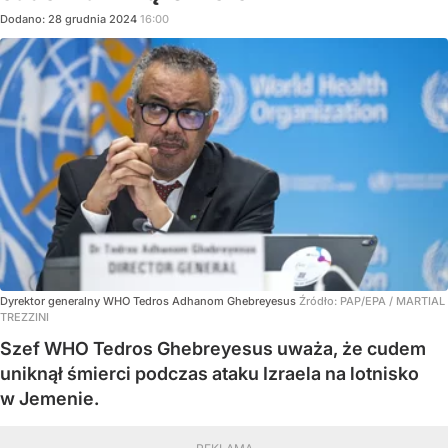
Dodano:
28
grudnia
2024
16:00
Dyrektor generalny WHO Tedros Adhanom Ghebreyesus
Źródło:
PAP/EPA
/
MARTIAL
TREZZINI
Szef WHO Tedros Ghebreyesus uważa, że cudem
uniknął śmierci podczas ataku Izraela na lotnisko
w Jemenie.