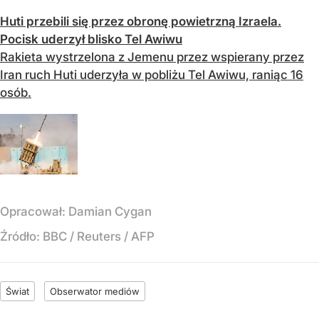
Huti przebili się przez obronę powietrzną Izraela.
Pocisk uderzył blisko Tel Awiwu
Rakieta wystrzelona z Jemenu przez wspierany przez
Iran ruch Huti uderzyła w pobliżu Tel Awiwu, raniąc 16
osób.
Opracował:
Damian Cygan
Źródło:
BBC
/
Reuters / AFP
Świat
Obserwator mediów