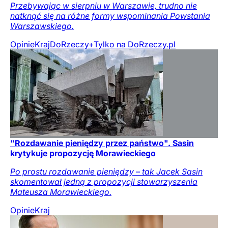
Przebywając w sierpniu w Warszawie, trudno nie
natknąć się na różne formy wspominania Powstania
Warszawskiego.
Opinie
Kraj
DoRzeczy+
Tylko na DoRzeczy.pl
"Rozdawanie pieniędzy przez państwo". Sasin
krytykuje propozycję Morawieckiego
Po prostu rozdawanie pieniędzy – tak Jacek Sasin
skomentował jedną z propozycji stowarzyszenia
Mateusza Morawieckiego.
Opinie
Kraj