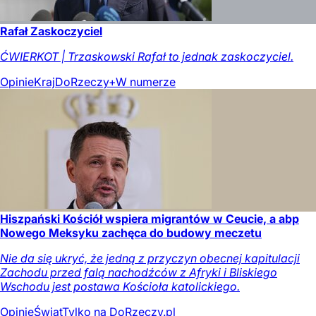
Rafał Zaskoczyciel
ĆWIERKOT | Trzaskowski Rafał to jednak zaskoczyciel.
Opinie
Kraj
DoRzeczy+
W numerze
Hiszpański Kościół wspiera migrantów w Ceucie, a abp
Nowego Meksyku zachęca do budowy meczetu
Nie da się ukryć, że jedną z przyczyn obecnej kapitulacji
Zachodu przed falą nachodźców z Afryki i Bliskiego
Wschodu jest postawa Kościoła katolickiego.
Opinie
Świat
Tylko na DoRzeczy.pl