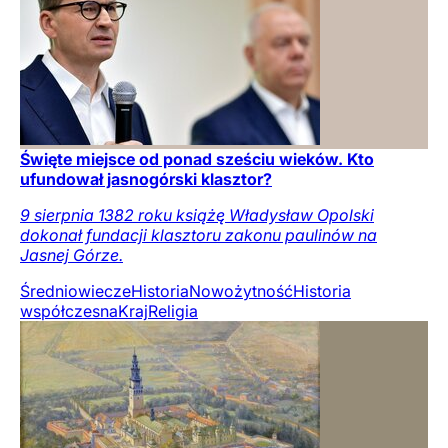
Święte miejsce od ponad sześciu wieków. Kto
ufundował jasnogórski klasztor?
9 sierpnia 1382 roku książę Władysław Opolski
dokonał fundacji klasztoru zakonu paulinów na
Jasnej Górze.
Średniowiecze
Historia
Nowożytność
Historia
współczesna
Kraj
Religia