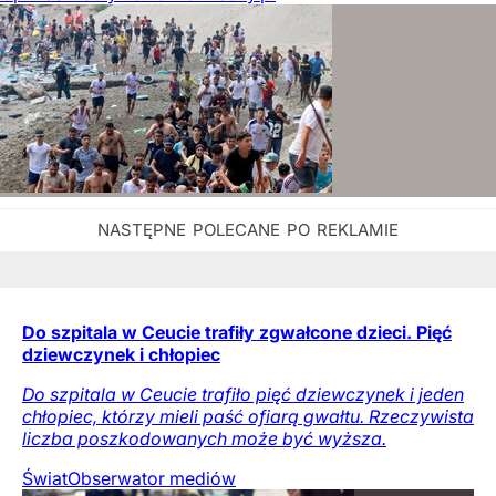
Do szpitala w Ceucie trafiły zgwałcone dzieci. Pięć
dziewczynek i chłopiec
Do szpitala w Ceucie trafiło pięć dziewczynek i jeden
chłopiec, którzy mieli paść ofiarą gwałtu. Rzeczywista
liczba poszkodowanych może być wyższa.
Świat
Obserwator mediów