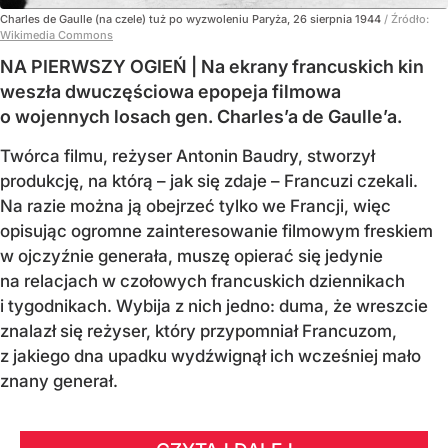
Charles de Gaulle (na czele) tuż po wyzwoleniu Paryża, 26 sierpnia 1944
/ Źródło:
Wikimedia Commons
NA PIERWSZY OGIEŃ | Na ekrany francuskich kin
weszła dwuczęściowa epopeja filmowa
o wojennych losach gen. Charles’a de Gaulle’a.
Twórca filmu, reżyser Antonin Baudry, stworzył
produkcję, na którą – jak się zdaje – Francuzi czekali.
Na razie można ją obejrzeć tylko we Francji, więc
opisując ogromne zainteresowanie filmowym freskiem
w ojczyźnie generała, muszę opierać się jedynie
na relacjach w czołowych francuskich dziennikach
i tygodnikach. Wybija z nich jedno: duma, że wreszcie
znalazł się reżyser, który przypomniał Francuzom,
z jakiego dna upadku wydźwignął ich wcześniej mało
znany generał.