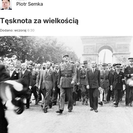
Piotr Semka
Tęsknota za wielkością
Dodano:
wczoraj
6:30