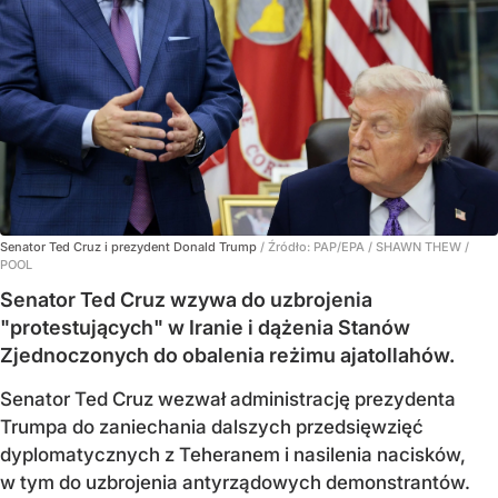
Senator Ted Cruz i prezydent Donald Trump
/ Źródło:
PAP/EPA
/
SHAWN THEW /
POOL
Senator Ted Cruz wzywa do uzbrojenia
"protestujących" w Iranie i dążenia Stanów
Zjednoczonych do obalenia reżimu ajatollahów.
Senator Ted Cruz wezwał administrację prezydenta
Trumpa do zaniechania dalszych przedsięwzięć
dyplomatycznych z Teheranem i nasilenia nacisków,
w tym do uzbrojenia antyrządowych demonstrantów.