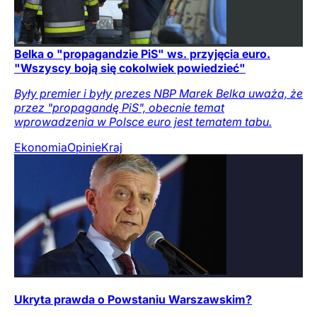
Belka o "propagandzie PiS" ws. przyjęcia euro.
"Wszyscy boją się cokolwiek powiedzieć"
Były premier i były prezes NBP Marek Belka uważa, że
przez "propagandę PiS", obecnie temat
wprowadzenia w Polsce euro jest tematem tabu.
Ekonomia
Opinie
Kraj
Ukryta prawda o Powstaniu Warszawskim?