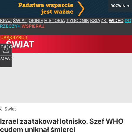
ROZWIŃ
▼
KRAJ
ŚWIAT
OPINIE
HISTORIA
TYGODNIK
KSIĄŻKI
WIDEO
DO
RZECZY+
WSPIERAJ
SUBSKRYBUJ
ŚWIAT
ZALOGUJ
MENU
Świat
Izrael zaatakował lotnisko. Szef WHO
cudem uniknął śmierci