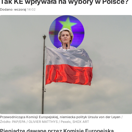
Tak KE wpływała na wybory w Polsce?
Dodano:
wczoraj
14:02
Przewodnicząca Komisji Europejskiej, niemiecka polityk Ursula von der Leyen
/
Źródło:
PAP/EPA
/
OLIVIER MATTHYS / Pexels, SHOX ART
Pieniądze dawane przez Komisję Europejską