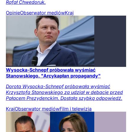
Rafał Chwedoruk.
Opinie
Obserwator mediów
Kraj
Wysocka-Schnepf próbowała wyśmiać
Stanowskiego. "Arcykapłan propagandy"
Dorota Wysocka-Schnepf próbowała wyśmiać
Krzysztofa Stanowskiego za udział w debacie przed
Pałacem Prezydenckim. Dostała szybką odpowiedź.
Kraj
Obserwator mediów
Film i telewizja