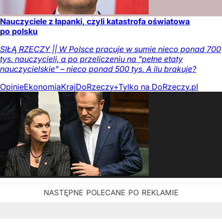
Nauczyciele z łapanki, czyli katastrofa oświatowa
po polsku
SIŁĄ RZECZY || W Polsce pracuje w sumie nieco ponad 700
tys. nauczycieli, a po przeliczeniu na "pełne etaty
nauczycielskie" – nieco ponad 500 tys. A ilu brakuje?
Opinie
Ekonomia
Kraj
DoRzeczy+
Tylko na DoRzeczy.pl