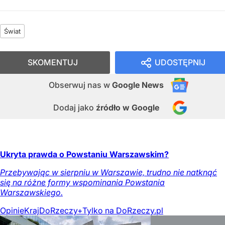
Świat
SKOMENTUJ
UDOSTĘPNIJ
Obserwuj nas
w
Google News
Dodaj jako
źródło w Google
Ukryta prawda o Powstaniu Warszawskim?
Przebywając w sierpniu w Warszawie, trudno nie natknąć
się na różne formy wspominania Powstania
Warszawskiego.
Opinie
Kraj
DoRzeczy+
Tylko na DoRzeczy.pl