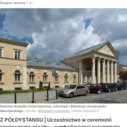
Dodano:
wczoraj
5:30
Siedziba Wydziału Dziennikarstwa, Informacji i Bibliologii Uniwersytetu
Warszawskiego
/ Źródło:
Wikimedia Commons
/
Adrian Grycuk/CC
Z PÓŁDYSTANSU | Uczestnictwo w ceremonii
zawieszenia wiechy - symbolizującej osiągnięcie