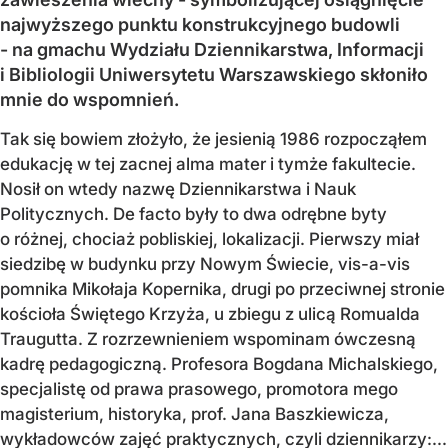
najwyższego punktu konstrukcyjnego budowli
- na gmachu Wydziału Dziennikarstwa, Informacji
i Bibliologii Uniwersytetu Warszawskiego skłoniło
mnie do wspomnień.
Tak się bowiem złożyło, że jesienią 1986 rozpocząłem
edukację w tej zacnej alma mater i tymże fakultecie.
Nosił on wtedy nazwę Dziennikarstwa i Nauk
Politycznych. De facto były to dwa odrębne byty
o różnej, chociaż pobliskiej, lokalizacji. Pierwszy miał
siedzibę w budynku przy Nowym Świecie, vis-a-vis
pomnika Mikołaja Kopernika, drugi po przeciwnej stronie
kościoła Świętego Krzyża, u zbiegu z ulicą Romualda
Traugutta. Z rozrzewnieniem wspominam ówczesną
kadrę pedagogiczną. Profesora Bogdana Michalskiego,
specjalistę od prawa prasowego, promotora mego
magisterium, historyka, prof. Jana Baszkiewicza,
wykładowców zajęć praktycznych, czyli dziennikarzy:...