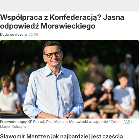
Współpraca z Konfederacją? Jasna
odpowiedź Morawieckiego
Dodano:
wczoraj
22:06
Przewodniczący KP Rozwój Plus Mateusz Morawiecki w Jagodnie
/ Źródło:
PAP
/
Maciej Kulczyński
Sławomir Mentzen jak najbardziej jest częścią