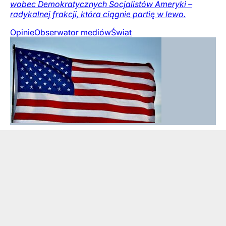
wobec Demokratycznych Socjalistów Ameryki –
radykalnej frakcji, która ciągnie partię w lewo.
Opinie
Obserwator mediów
Świat