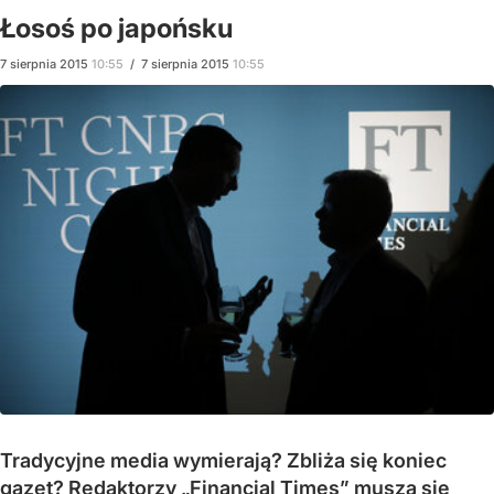
Łosoś po japońsku
7
sierpnia
2015
10:55
/
7
sierpnia
2015
10:55
Tradycyjne media wymierają? Zbliża się koniec
gazet? Redaktorzy „Financial Times” muszą się