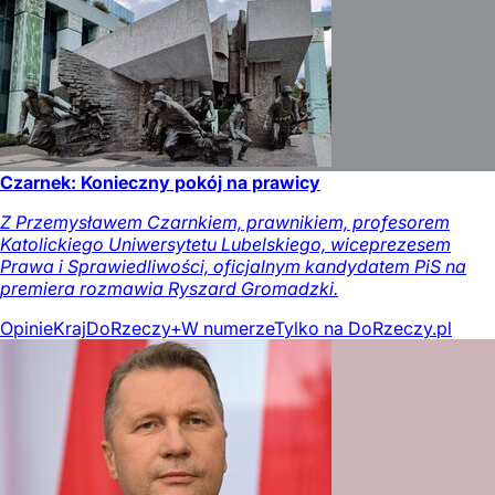
Czarnek: Konieczny pokój na prawicy
Z Przemysławem Czarnkiem, prawnikiem, profesorem
Katolickiego Uniwersytetu Lubelskiego, wiceprezesem
Prawa i Sprawiedliwości, oficjalnym kandydatem PiS na
premiera rozmawia Ryszard Gromadzki.
Opinie
Kraj
DoRzeczy+
W numerze
Tylko na DoRzeczy.pl