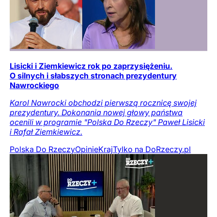
Lisicki i Ziemkiewicz rok po zaprzysiężeniu.
O silnych i słabszych stronach prezydentury
Nawrockiego
Karol Nawrocki obchodzi pierwszą rocznicę swojej
prezydentury. Dokonania nowej głowy państwa
ocenili w programie "Polska Do Rzeczy" Paweł Lisicki
i Rafał Ziemkiewicz.
Polska Do Rzeczy
Opinie
Kraj
Tylko na DoRzeczy.pl