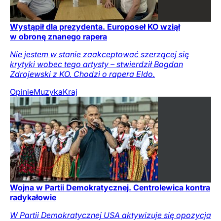
Wystąpił dla prezydenta. Europoseł KO wziął
w obronę znanego rapera
Nie jestem w stanie zaakceptować szerzącej się
krytyki wobec tego artysty – stwierdził Bogdan
Zdrojewski z KO. Chodzi o rapera Eldo.
Opinie
Muzyka
Kraj
Wojna w Partii Demokratycznej. Centrolewica kontra
radykałowie
W Partii Demokratycznej USA aktywizuje się opozycja