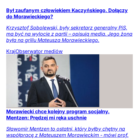
Był zaufanym człowiekiem Kaczyńskiego. Dołączy
do Morawieckiego?
Krzysztof Sobolewski, były sekretarz generalny PiS,
ma być na wylocie z partii – opisują media. Jego żona
była na grillu Mateusza Morawieckiego.
Kraj
Obserwator mediów
Morawiecki chce kolejny program socjalny.
Mentzen: Prędzej mi ręka uschnie
Sławomir Mentzen to ostatni, który byłby chętny na
współpracę z Mateuszem Morawieckim - mówi prof.