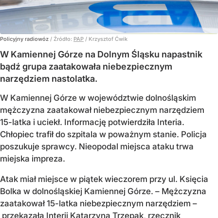
Policyjny radiowóz
/ Źródło:
PAP
/
Krzysztof Ćwik
W Kamiennej Górze na Dolnym Śląsku napastnik
bądź grupa zaatakowała niebezpiecznym
narzędziem nastolatka.
W Kamiennej Górze w województwie dolnośląskim
mężczyzna zaatakował niebezpiecznym narzędziem
15-latka i uciekł. Informację potwierdziła Interia.
Chłopiec trafił do szpitala w poważnym stanie. Policja
poszukuje sprawcy. Nieopodal miejsca ataku trwa
miejska impreza.
Atak miał miejsce w piątek wieczorem przy ul. Księcia
Bolka w dolnośląskiej Kamiennej Górze. – Mężczyzna
zaatakował 15-latka niebezpiecznym narzędziem –
przekazała Interii Katarzyna Trzepak, rzecznik