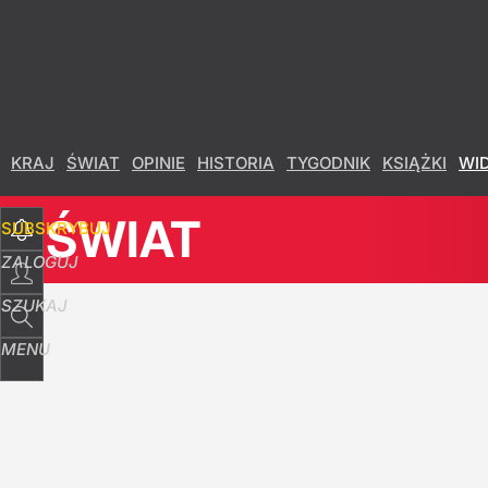
Udostępnij
4
Skomentuj
KRAJ
ŚWIAT
OPINIE
HISTORIA
TYGODNIK
KSIĄŻKI
WI
ŚWIAT
SUBSKRYBUJ
ZALOGUJ
SZUKAJ
MENU