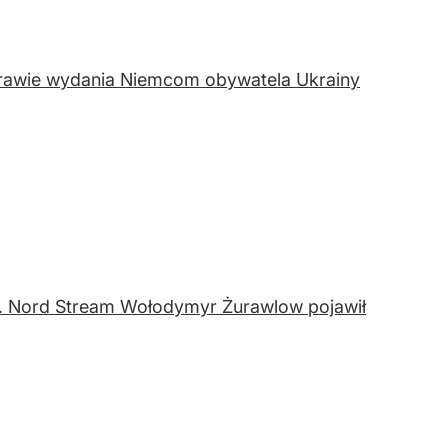
prawie wydania Niemcom obywatela Ukrainy
ws. Nord Stream Wołodymyr Żurawlow pojawił