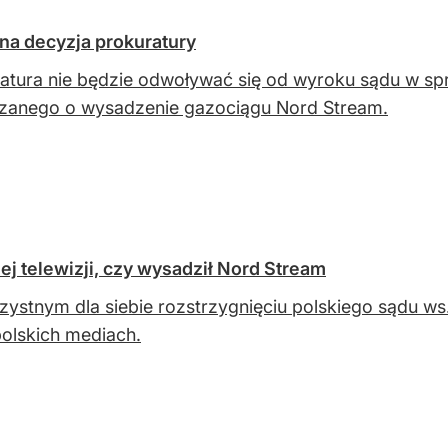
na decyzja prokuratury
atura nie będzie odwoływać się od wyroku sądu w s
zanego o wysadzenie gazociągu Nord Stream.
j telewizji, czy wysadził Nord Stream
zystnym dla siebie rozstrzygnięciu polskiego sądu 
polskich mediach.