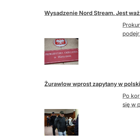
Wysadzenie Nord Stream. Jest waż
Prokur
podejr
Żurawlow wprost zapytany w polskie
Po kor
się w 