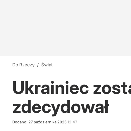
Do Rzeczy
/
Świat
Ukrainiec zos
zdecydował
Dodano:
27
października
2025
12:47