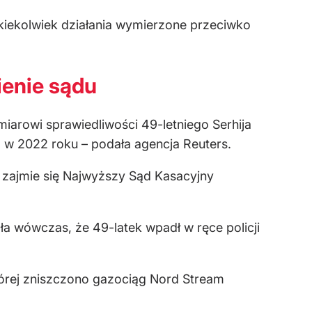
akiekolwiek działania wymierzone przeciwko
ienie sądu
iarowi sprawiedliwości 49-letniego Serhija
m w 2022 roku – podała agencja Reuters.
 zajmie się Najwyższy Sąd Kasacyjny
a wówczas, że 49-latek wpadł w ręce policji
której zniszczono gazociąg Nord Stream