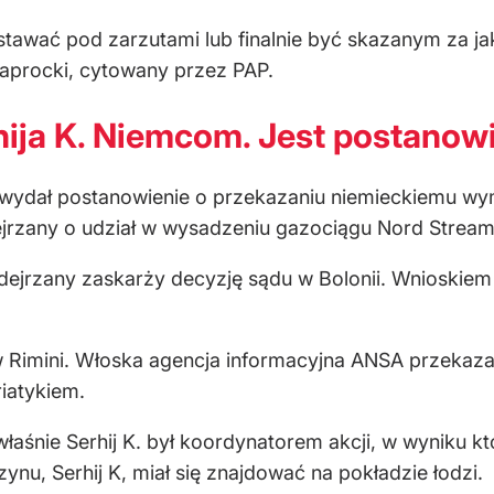
stawać pod zarzutami lub finalnie być skazanym za j
Paprocki, cytowany przez PAP.
ija K. Niemcom. Jest postanow
i wydał postanowienie o przekazaniu niemieckiemu wym
dejrzany o udział w wysadzeniu gazociągu Nord Strea
dejrzany zaskarży decyzję sądu w Bolonii. Wnioskiem
Rimini. Włoska agencja informacyjna ANSA przekazał
iatykiem.
właśnie Serhij K. był koordynatorem akcji, w wyniku 
nu, Serhij K, miał się znajdować na pokładzie łodzi.