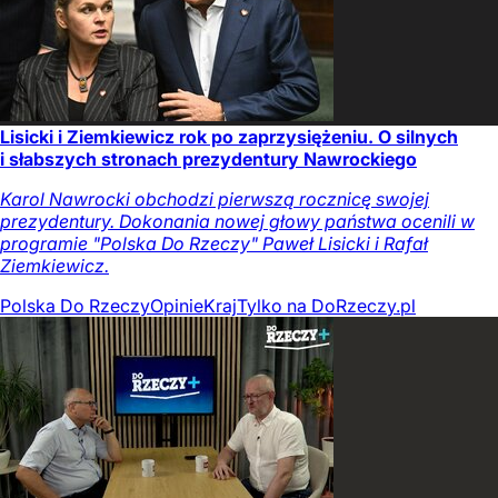
Lisicki i Ziemkiewicz rok po zaprzysiężeniu. O silnych
i słabszych stronach prezydentury Nawrockiego
Karol Nawrocki obchodzi pierwszą rocznicę swojej
prezydentury. Dokonania nowej głowy państwa ocenili w
programie "Polska Do Rzeczy" Paweł Lisicki i Rafał
Ziemkiewicz.
Polska Do Rzeczy
Opinie
Kraj
Tylko na DoRzeczy.pl