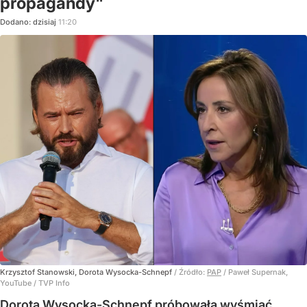
propagandy"
Dodano:
dzisiaj
11:20
Krzysztof Stanowski, Dorota Wysocka-Schnepf
/ Źródło:
PAP
/
Paweł Supernak,
YouTube / TVP Info
Dorota Wysocka-Schnepf próbowała wyśmiać