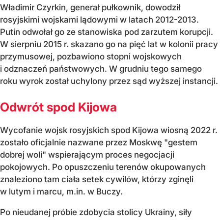
Władimir Czyrkin, generał pułkownik, dowodził
rosyjskimi wojskami lądowymi w latach 2012-2013.
Putin odwołał go ze stanowiska pod zarzutem korupcji.
W sierpniu 2015 r. skazano go na pięć lat w kolonii pracy
przymusowej, pozbawiono stopni wojskowych
i odznaczeń państwowych. W grudniu tego samego
roku wyrok został uchylony przez sąd wyższej instancji.
Odwrót spod Kijowa
Wycofanie wojsk rosyjskich spod Kijowa wiosną 2022 r.
zostało oficjalnie nazwane przez Moskwę "gestem
dobrej woli" wspierającym proces negocjacji
pokojowych. Po opuszczeniu terenów okupowanych
znaleziono tam ciała setek cywilów, którzy zginęli
w lutym i marcu, m.in. w Buczy.
Po nieudanej próbie zdobycia stolicy Ukrainy, siły