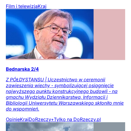
Film i telewizja
Kraj
Bednarska 2/4
Z PÓŁDYSTANSU | Uczestnictwo w ceremonii
zawieszenia wiechy - symbolizującej osiągnięcie
najwyższego punktu konstrukcyjnego budowli - na
gmachu Wydziału Dziennikarstwa, Informacji i
Bibliologii Uniwersytetu Warszawskiego skłoniło mnie
do wspomnień.
Opinie
Kraj
DoRzeczy+
Tylko na DoRzeczy.pl