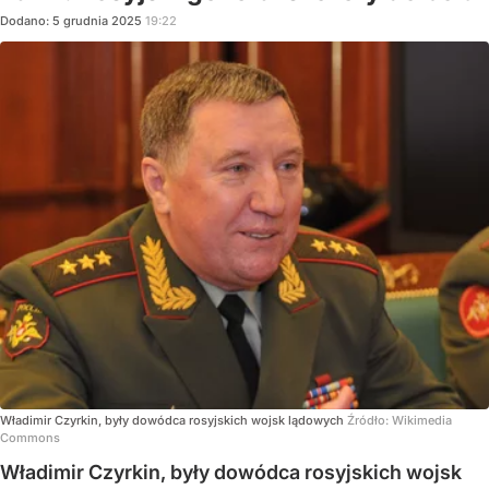
Dodano:
5
grudnia
2025
19:22
Władimir Czyrkin, były dowódca rosyjskich wojsk lądowych
Źródło:
Wikimedia
Commons
Władimir Czyrkin, były dowódca rosyjskich wojsk