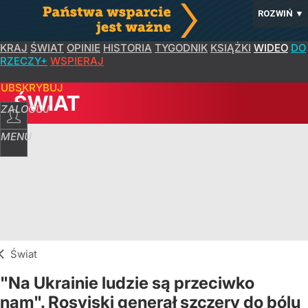
ROZWIŃ
▼
KRAJ
ŚWIAT
OPINIE
HISTORIA
TYGODNIK
KSIĄŻKI
WIDEO
DO
RZECZY+
WSPIERAJ
SUBSKRYBUJ
ŚWIAT
ZALOGUJ
MENU
Świat
"Na Ukrainie ludzie są przeciwko
nam". Rosyjski generał szczery do bólu