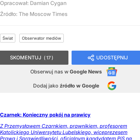
Opracował:
Damian Cygan
Źródło:
The Moscow Times
Świat
Obserwator mediów
SKOMENTUJ
UDOSTĘPNIJ
17
Obserwuj nas
w
Google News
Dodaj jako
źródło w Google
Czarnek: Konieczny pokój na prawicy
Z Przemysławem Czarnkiem, prawnikiem, profesorem
Katolickiego Uniwersytetu Lubelskiego, wiceprezesem
Prawa i Sprawiedliwości, oficjalnym kandydatem PiS na