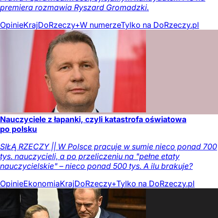
premiera rozmawia Ryszard Gromadzki.
Opinie
Kraj
DoRzeczy+
W numerze
Tylko na DoRzeczy.pl
Nauczyciele z łapanki, czyli katastrofa oświatowa
po polsku
SIŁĄ RZECZY || W Polsce pracuje w sumie nieco ponad 700
tys. nauczycieli, a po przeliczeniu na "pełne etaty
nauczycielskie" – nieco ponad 500 tys. A ilu brakuje?
Opinie
Ekonomia
Kraj
DoRzeczy+
Tylko na DoRzeczy.pl