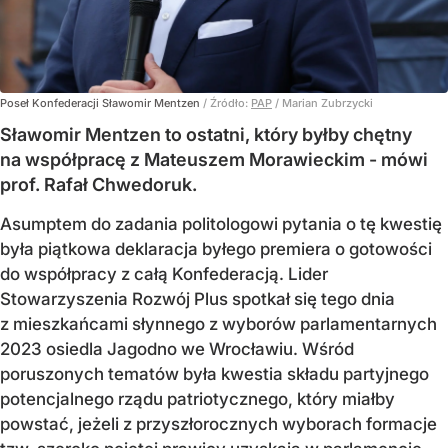
Poseł Konfederacji Sławomir Mentzen
/ Źródło:
PAP
/
Marian Zubrzycki
Sławomir Mentzen to ostatni, który byłby chętny
na współpracę z Mateuszem Morawieckim - mówi
prof. Rafał Chwedoruk.
Asumptem do zadania politologowi pytania o tę kwestię
była piątkowa deklaracja byłego premiera o gotowości
do współpracy z całą Konfederacją. Lider
Stowarzyszenia Rozwój Plus spotkał się tego dnia
z mieszkańcami słynnego z wyborów parlamentarnych
2023 osiedla Jagodno we Wrocławiu. Wśród
poruszonych tematów była kwestia składu partyjnego
potencjalnego rządu patriotycznego, który miałby
powstać, jeżeli z przyszłorocznych wyborach formacje