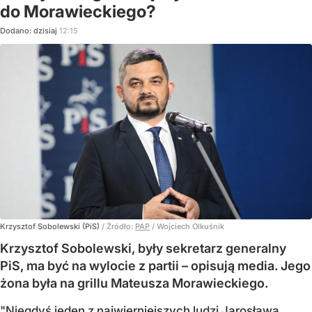
do Morawieckiego?
Dodano:
dzisiaj
12:15
Krzysztof Sobolewski (PiS)
/ Źródło:
PAP
/
Wojciech Olkuśnik
Krzysztof Sobolewski, były sekretarz generalny
PiS, ma być na wylocie z partii – opisują media. Jego
żona była na grillu Mateusza Morawieckiego.
"Niegdyś jeden z najwierniejszych ludzi Jarosława