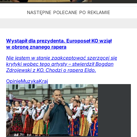
Wystąpił dla prezydenta. Europoseł KO wziął
w obronę znanego rapera
Nie jestem w stanie zaakceptować szerzącej się
krytyki wobec tego artysty – stwierdził Bogdan
Zdrojewski z KO. Chodzi o rapera Eldo.
Opinie
Muzyka
Kraj