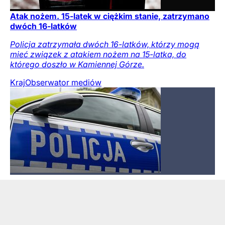
Atak nożem. 15-latek w ciężkim stanie, zatrzymano
dwóch 16-latków
Policja zatrzymała dwóch 16-latków, którzy mogą
mieć związek z atakiem nożem na 15-latka, do
którego doszło w Kamiennej Górze.
Kraj
Obserwator mediów