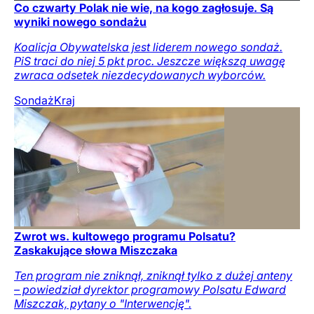
Co czwarty Polak nie wie, na kogo zagłosuje. Są
wyniki nowego sondażu
Koalicja Obywatelska jest liderem nowego sondaż.
PiS traci do niej 5 pkt proc. Jeszcze większą uwagę
zwraca odsetek niezdecydowanych wyborców.
Sondaż
Kraj
Zwrot ws. kultowego programu Polsatu?
Zaskakujące słowa Miszczaka
Ten program nie zniknął, zniknął tylko z dużej anteny
– powiedział dyrektor programowy Polsatu Edward
Miszczak, pytany o "Interwencję".