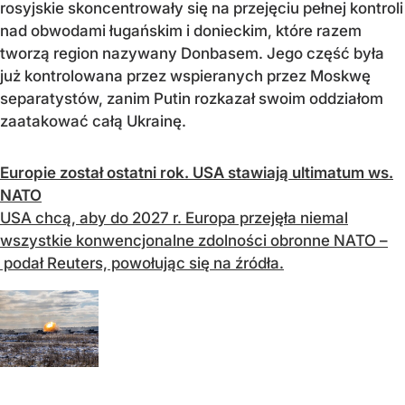
rosyjskie skoncentrowały się na przejęciu pełnej kontroli
nad obwodami ługańskim i donieckim, które razem
tworzą region nazywany Donbasem. Jego część była
już kontrolowana przez wspieranych przez Moskwę
separatystów, zanim Putin rozkazał swoim oddziałom
zaatakować całą Ukrainę.
Europie został ostatni rok. USA stawiają ultimatum ws.
NATO
USA chcą, aby do 2027 r. Europa przejęła niemal
wszystkie konwencjonalne zdolności obronne NATO –
podał Reuters, powołując się na źródła.