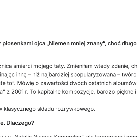
z piosenkami ojca „Niemen mniej znany”, choć długo 
znica śmierci mojego taty. Zmieniłam wtedy zdanie, 
minając inną – niż najbardziej spopularyzowana – tw
te to”. Mówię o zawartości dwóch ostatnich albumów C
” z 2001 r. To kapitalne kompozycje, bardzo piękne 
w klasycznego składu rozrywkowego.
le. Dlaczego?
yklu „Natalia Niemen Kameralna”, ale kompozycji mam d