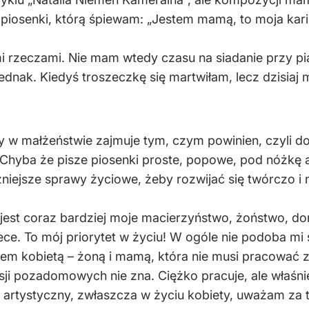
 piosenki, którą śpiewam: „Jestem mamą, to moja kari
 rzeczami. Nie mam wtedy czasu na siadanie przy pi
 jednak. Kiedyś troszeczkę się martwiłam, lecz dzisiaj
cy w małżeństwie zajmuje tym, czym powinien, czyli 
 Chyba że pisze piosenki proste, popowe, pod nóżkę a
ejsze sprawy życiowe, żeby rozwijać się twórczo i n
 i jest coraz bardziej moje macierzyństwo, żoństwo, d
ce. To mój priorytet w życiu! W ogóle nie podoba mi
stem kobietą – żoną i mamą, która nie musi pracowa
 pasji pozadomowych nie zna. Ciężko pracuje, ale właś
tystyczny, zwłaszcza w życiu kobiety, uważam za tru