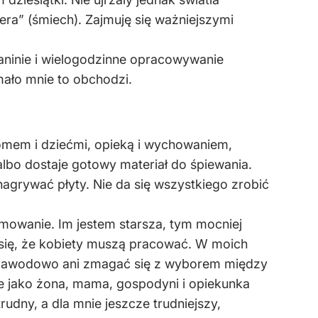
era” (śmiech). Zajmuję się ważniejszymi
aninie i wielogodzinne opracowywanie
 mało mnie to obchodzi.
domem i dziećmi, opieką i wychowaniem,
lbo dostaje gotowy materiał do śpiewania.
agrywać płyty. Nie da się wszystkiego zrobić
omowanie. Im jestem starsza, tym mocniej
 się, że kobiety muszą pracować. W moich
ć zawodowo ani zmagać się z wyborem między
nie jako żona, mama, gospodyni i opiekunka
dny, a dla mnie jeszcze trudniejszy,