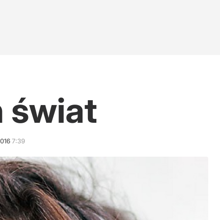
n świat
016
7:39