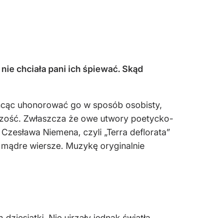
nie chciała pani ich śpiewać. Skąd
chcąc uhonorować go w sposób osobisty,
órczość. Zwłaszcza że owe utwory poetycko-
zesława Niemena, czyli „Terra deflorata”
i mądre wiersze. Muzykę oryginalnie
ziesiątki. Nie ujrzały jednak światła