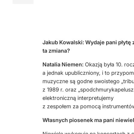
Jakub Kowalski: Wydaje pani płytę 
ta zmiana?
Natalia Niemen:
Okazją była 10. roc
a jednak upubliczniony, i to przypo
muzyczne są godne swoistego „tribu
z 1989 r. oraz „spodchmurykapelusza
elektroniczną interpretujemy
z zespołem za pomocą instrumentó
Własnych piosenek ma pani niewie
Niewiele wykonuję na koncertach z c