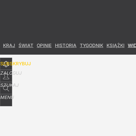
Udostępnij
0
Skomentuj
KRAJ
ŚWIAT
OPINIE
HISTORIA
TYGODNIK
KSIĄŻKI
WI
SUBSKRYBUJ
ZALOGUJ
SZUKAJ
MENU