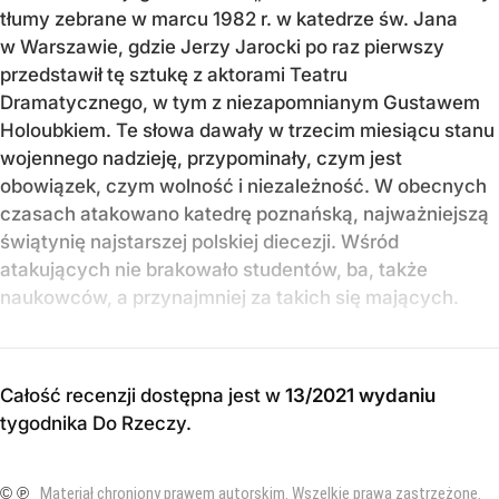
tłumy zebrane w marcu 1982 r. w katedrze św. Jana
w Warszawie, gdzie Jerzy Jarocki po raz pierwszy
przedstawił tę sztukę z aktorami Teatru
Dramatycznego, w tym z niezapomnianym Gustawem
Holoubkiem. Te słowa dawały w trzecim miesiącu stanu
wojennego nadzieję, przypominały, czym jest
obowiązek, czym wolność i niezależność. W obecnych
czasach atakowano katedrę poznańską, najważniejszą
świątynię najstarszej polskiej diecezji. Wśród
atakujących nie brakowało studentów, ba, także
naukowców, a przynajmniej za takich się mających.
Całość recenzji dostępna jest w
13/2021 wydaniu
tygodnika Do Rzeczy
.
© ℗
Materiał chroniony prawem autorskim. Wszelkie prawa zastrzeżone.