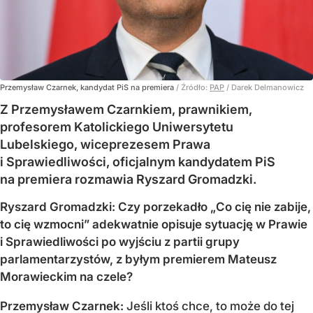
Przemysław Czarnek, kandydat PiS na premiera
/ Źródło:
PAP
/
Darek Delmanowicz
Z Przemysławem Czarnkiem, prawnikiem,
profesorem Katolickiego Uniwersytetu
Lubelskiego, wiceprezesem Prawa
i Sprawiedliwości, oficjalnym kandydatem PiS
na premiera rozmawia Ryszard Gromadzki.
Ryszard Gromadzki: Czy porzekadło „Co cię nie zabije,
to cię wzmocni” adekwatnie opisuje sytuację w Prawie
i Sprawiedliwości po wyjściu z partii grupy
parlamentarzystów, z byłym premierem Mateusz
Morawieckim na czele?
Przemysław Czarnek:
Jeśli ktoś chce, to może do tej