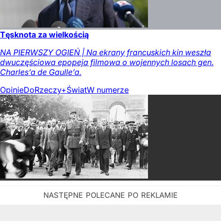
Tęsknota za wielkością
NA PIERWSZY OGIEŃ | Na ekrany francuskich kin weszła
dwuczęściowa epopeja filmowa o wojennych losach gen.
Charles’a de Gaulle’a.
Opinie
DoRzeczy+
Świat
W numerze