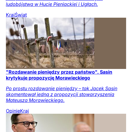
ludobójstwa w Hucie Pieniackiej i Ugłach.
Kraj
Świat
"Rozdawanie pieniędzy przez państwo". Sasin
krytykuje propozycję Morawieckiego
Po prostu rozdawanie pieniędzy – tak Jacek Sasin
skomentował jedną z propozycji stowarzyszenia
Mateusza Morawieckiego.
Opinie
Kraj