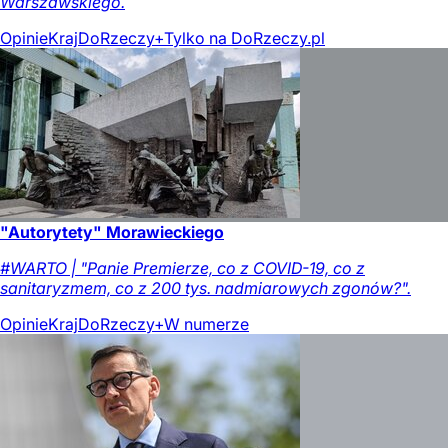
Warszawskiego.
Opinie
Kraj
DoRzeczy+
Tylko na DoRzeczy.pl
"Autorytety" Morawieckiego
#WARTO | "Panie Premierze, co z COVID-19, co z
sanitaryzmem, co z 200 tys. nadmiarowych zgonów?".
Opinie
Kraj
DoRzeczy+
W numerze