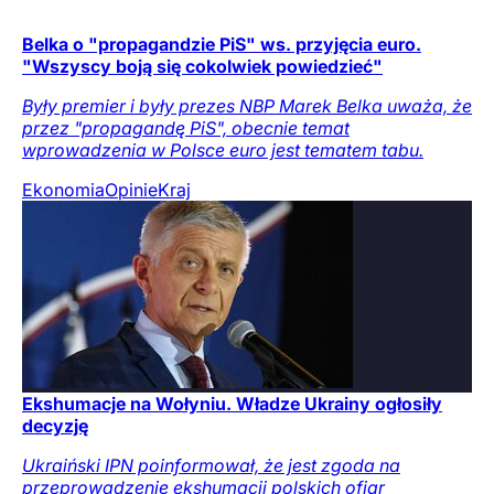
Belka o "propagandzie PiS" ws. przyjęcia euro.
"Wszyscy boją się cokolwiek powiedzieć"
Były premier i były prezes NBP Marek Belka uważa, że
przez "propagandę PiS", obecnie temat
wprowadzenia w Polsce euro jest tematem tabu.
Ekonomia
Opinie
Kraj
Ekshumacje na Wołyniu. Władze Ukrainy ogłosiły
decyzję
Ukraiński IPN poinformował, że jest zgoda na
przeprowadzenie ekshumacji polskich ofiar