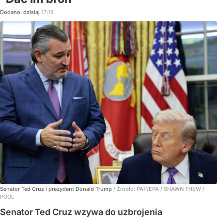
Dodano:
dzisiaj
17:18
Senator Ted Cruz i prezydent Donald Trump
/ Źródło:
PAP/EPA
/
SHAWN THEW /
POOL
Senator Ted Cruz wzywa do uzbrojenia