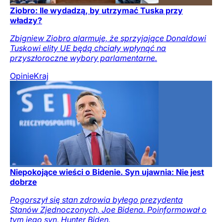
Ziobro: Ile wydadzą, by utrzymać Tuska przy
władzy?
Zbigniew Ziobro alarmuje, że sprzyjające Donaldowi
Tuskowi elity UE będą chciały wpłynąć na
przyszłoroczne wybory parlamentarne.
Opinie
Kraj
Niepokojące wieści o Bidenie. Syn ujawnia: Nie jest
dobrze
Pogorszył się stan zdrowia byłego prezydenta
Stanów Zjednoczonych, Joe Bidena. Poinformował o
tym jego syn, Hunter Biden.