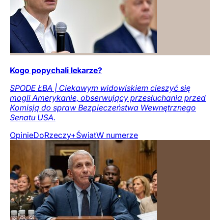
Kogo popychali lekarze?
SPODE ŁBA | Ciekawym widowiskiem cieszyć się
mogli Amerykanie, obserwujący przesłuchania przed
Komisją do spraw Bezpieczeństwa Wewnętrznego
Senatu USA.
Opinie
DoRzeczy+
Świat
W numerze