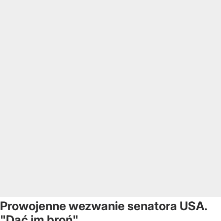
Prowojenne wezwanie senatora USA.
"Dać im broń"