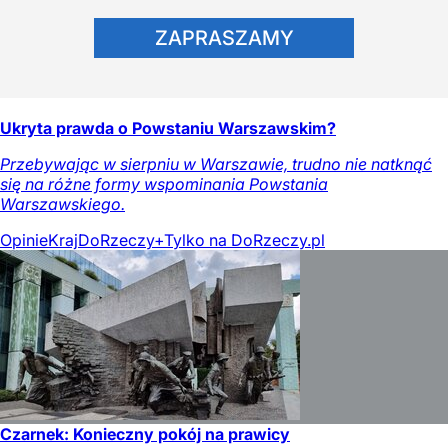
ZAPRASZAMY
Ukryta prawda o Powstaniu Warszawskim?
Przebywając w sierpniu w Warszawie, trudno nie natknąć
się na różne formy wspominania Powstania
Warszawskiego.
Opinie
Kraj
DoRzeczy+
Tylko na DoRzeczy.pl
Czarnek: Konieczny pokój na prawicy