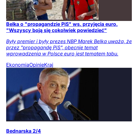
Belka o "propagandzie PiS" ws. przyjęcia euro.
"Wszyscy boją się cokolwiek powiedzieć"
Były premier i były prezes NBP Marek Belka uważa, że
przez "propagandę PiS", obecnie temat
wprowadzenia w Polsce euro jest tematem tabu.
Ekonomia
Opinie
Kraj
Bednarska 2/4