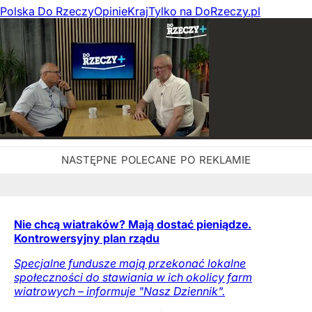
Polska Do Rzeczy
Opinie
Kraj
Tylko na DoRzeczy.pl
Nie chcą wiatraków? Mają dostać pieniądze.
Kontrowersyjny plan rządu
Specjalne fundusze mają przekonać lokalne
społeczności do stawiania w ich okolicy farm
wiatrowych – informuje "Nasz Dziennik".