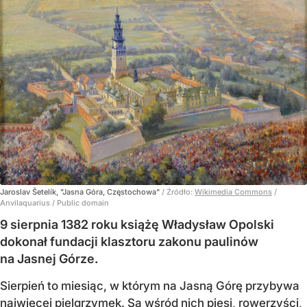
Jaroslav Šetelík, "Jasna Góra, Częstochowa"
/ Źródło:
Wikimedia Commons
/
Anvilaquarius / Public domain
9 sierpnia 1382 roku książę Władysław Opolski
dokonał fundacji klasztoru zakonu paulinów
na Jasnej Górze.
Sierpień to miesiąc, w którym na Jasną Górę przybywa
najwięcej pielgrzymek. Są wśród nich piesi, rowerzyści,