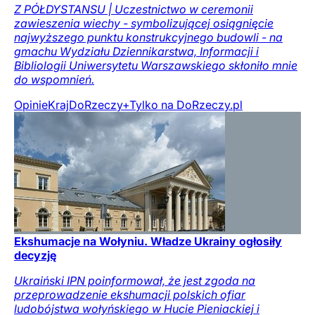
Z PÓŁDYSTANSU | Uczestnictwo w ceremonii
zawieszenia wiechy - symbolizującej osiągnięcie
najwyższego punktu konstrukcyjnego budowli - na
gmachu Wydziału Dziennikarstwa, Informacji i
Bibliologii Uniwersytetu Warszawskiego skłoniło mnie
do wspomnień.
Opinie
Kraj
DoRzeczy+
Tylko na DoRzeczy.pl
Ekshumacje na Wołyniu. Władze Ukrainy ogłosiły
decyzję
Ukraiński IPN poinformował, że jest zgoda na
przeprowadzenie ekshumacji polskich ofiar
ludobójstwa wołyńskiego w Hucie Pieniackiej i