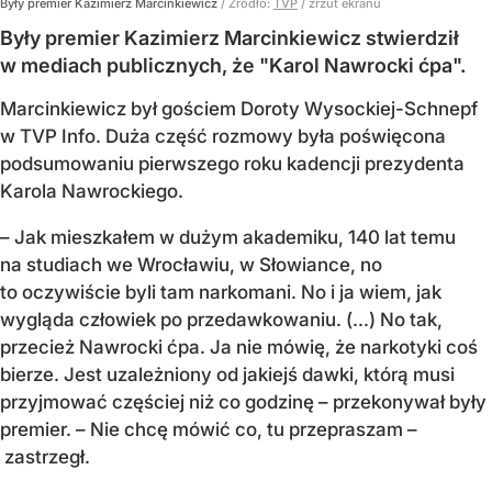
Były premier Kazimierz Marcinkiewicz
/ Źródło:
TVP
/
zrzut ekranu
Były premier Kazimierz Marcinkiewicz stwierdził
w mediach publicznych, że "Karol Nawrocki ćpa".
Marcinkiewicz był gościem Doroty Wysockiej-Schnepf
w TVP Info. Duża część rozmowy była poświęcona
podsumowaniu pierwszego roku kadencji prezydenta
Karola Nawrockiego.
– Jak mieszkałem w dużym akademiku, 140 lat temu
na studiach we Wrocławiu, w Słowiance, no
to oczywiście byli tam narkomani. No i ja wiem, jak
wygląda człowiek po przedawkowaniu. (...) No tak,
przecież Nawrocki ćpa. Ja nie mówię, że narkotyki coś
bierze. Jest uzależniony od jakiejś dawki, którą musi
przyjmować częściej niż co godzinę – przekonywał były
premier. – Nie chcę mówić co, tu przepraszam –
zastrzegł.