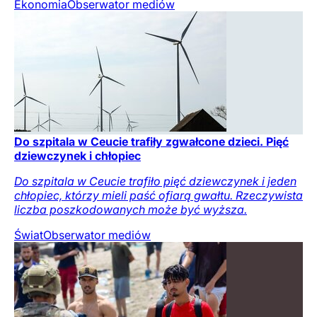
Ekonomia
Obserwator mediów
Do szpitala w Ceucie trafiły zgwałcone dzieci. Pięć
dziewczynek i chłopiec
Do szpitala w Ceucie trafiło pięć dziewczynek i jeden
chłopiec, którzy mieli paść ofiarą gwałtu. Rzeczywista
liczba poszkodowanych może być wyższa.
Świat
Obserwator mediów