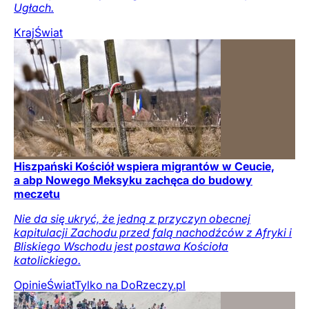
Ugłach.
Kraj
Świat
Hiszpański Kościół wspiera migrantów w Ceucie,
a abp Nowego Meksyku zachęca do budowy
meczetu
Nie da się ukryć, że jedną z przyczyn obecnej
kapitulacji Zachodu przed falą nachodźców z Afryki i
Bliskiego Wschodu jest postawa Kościoła
katolickiego.
Opinie
Świat
Tylko na DoRzeczy.pl