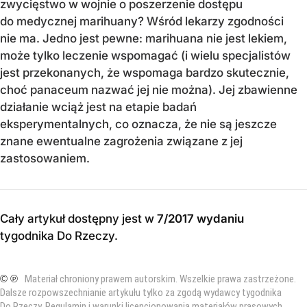
zwycięstwo w wojnie o poszerzenie dostępu
do medycznej marihuany? Wśród lekarzy zgodności
nie ma. Jedno jest pewne: marihuana nie jest lekiem,
może tylko leczenie wspomagać (i wielu specjalistów
jest przekonanych, że wspomaga bardzo skutecznie,
choć panaceum nazwać jej nie można). Jej zbawienne
działanie wciąż jest na etapie badań
eksperymentalnych, co oznacza, że nie są jeszcze
znane ewentualne zagrożenia związane z jej
zastosowaniem.
Cały artykuł dostępny jest w
7/2017 wydaniu
tygodnika Do Rzeczy
.
© ℗
Materiał chroniony prawem autorskim. Wszelkie prawa zastrzeżone.
Dalsze rozpowszechnianie artykułu tylko za zgodą wydawcy tygodnika
Do Rzeczy.
Regulamin i warunki licencjonowania materiałów prasowych
.