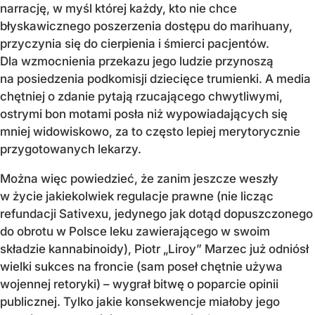
narrację, w myśl której każdy, kto nie chce
błyskawicznego poszerzenia dostępu do marihuany,
przyczynia się do cierpienia i śmierci pacjentów.
Dla wzmocnienia przekazu jego ludzie przynoszą
na posiedzenia podkomisji dziecięce trumienki. A media
chętniej o zdanie pytają rzucającego chwytliwymi,
ostrymi bon motami posła niż wypowiadających się
mniej widowiskowo, za to często lepiej merytorycznie
przygotowanych lekarzy.
Można więc powiedzieć, że zanim jeszcze weszły
w życie jakiekolwiek regulacje prawne (nie licząc
refundacji Sativexu, jedynego jak dotąd dopuszczonego
do obrotu w Polsce leku zawierającego w swoim
składzie kannabinoidy), Piotr „Liroy” Marzec już odniósł
wielki sukces na froncie (sam poseł chętnie używa
wojennej retoryki) – wygrał bitwę o poparcie opinii
publicznej. Tylko jakie konsekwencje miałoby jego