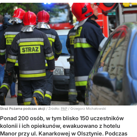
Straż Pożarna podczas akcji
/ Źródło:
PAP
/
Grzegorz Michałowski
Ponad 200 osób, w tym blisko 150 uczestników
kolonii i ich opiekunów, ewakuowano z hotelu
Manor przy ul. Kanarkowej w Olsztynie. Podczas