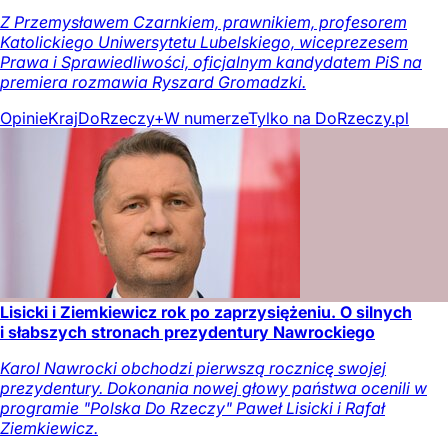
Z Przemysławem Czarnkiem, prawnikiem, profesorem
Katolickiego Uniwersytetu Lubelskiego, wiceprezesem
Prawa i Sprawiedliwości, oficjalnym kandydatem PiS na
premiera rozmawia Ryszard Gromadzki.
Opinie
Kraj
DoRzeczy+
W numerze
Tylko na DoRzeczy.pl
Lisicki i Ziemkiewicz rok po zaprzysiężeniu. O silnych
i słabszych stronach prezydentury Nawrockiego
Karol Nawrocki obchodzi pierwszą rocznicę swojej
prezydentury. Dokonania nowej głowy państwa ocenili w
programie "Polska Do Rzeczy" Paweł Lisicki i Rafał
Ziemkiewicz.