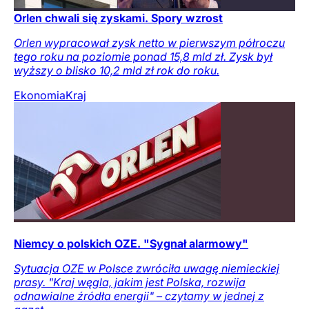
Orlen chwali się zyskami. Spory wzrost
Orlen wypracował zysk netto w pierwszym półroczu
tego roku na poziomie ponad 15,8 mld zł. Zysk był
wyższy o blisko 10,2 mld zł rok do roku.
Ekonomia
Kraj
Niemcy o polskich OZE. "Sygnał alarmowy"
Sytuacja OZE w Polsce zwróciła uwagę niemieckiej
prasy. "Kraj węgla, jakim jest Polska, rozwija
odnawialne źródła energii" – czytamy w jednej z