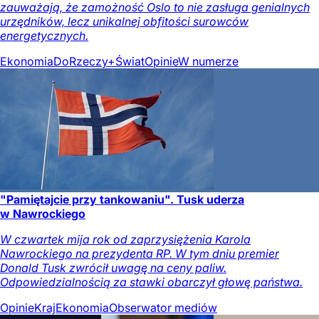
zauważają, że zamożność Oslo to nie zasługa genialnych
urzędników, lecz unikalnej obfitości surowców
energetycznych.
Ekonomia
DoRzeczy+
Świat
Opinie
W numerze
"Pamiętajcie przy tankowaniu". Tusk uderza
w Nawrockiego
W czwartek mija rok od zaprzysiężenia Karola
Nawrockiego na prezydenta RP. W tym dniu premier
Donald Tusk zwrócił uwagę na ceny paliw.
Odpowiedzialnością za stawki obarczył głowę państwa.
Opinie
Kraj
Ekonomia
Obserwator mediów