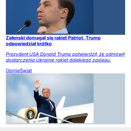
Zełenski domagał się rakiet Patriot. Trump
odpowiedział krótko
Prezydent USA Donald Trump potwierdził, że odmówił
dostarczenia Ukrainie rakiet dalekiego zasięgu.
Opinie
Świat