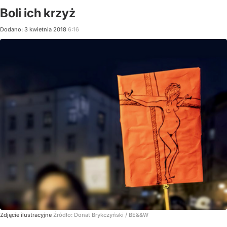
Boli ich krzyż
Dodano:
3
kwietnia
2018
6:16
Zdjęcie ilustracyjne
Źródło:
Donat Brykczyński / BE&&W