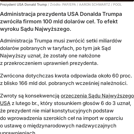
Prezydent USA Donald Trump
/ Źródło:
PAP/EPA
/
AARON SCHWARTZ / POOL
Administracja prezydenta USA Donalda Trumpa
zwróciła firmom 100 mld dolarów ceł. To efekt
wyroku Sądu Najwyższego.
Administracja Trumpa musi zwrócić setki miliardów
dolarów pobranych w taryfach, po tym jak Sąd
Najwyższy uznał, że zostały one nałożone
z przekroczeniem uprawnień prezydenta.
Zwrócona dotychczas kwota odpowiada około 60 proc.
z blisko 166 mld dol. pobranych wcześniej należności.
Zwroty są konsekwencją
orzeczenia Sądu Najwyższego
USA
z lutego br., który stosunkiem głosów 6 do 3 uznał,
że prezydent nie miał konstytucyjnych podstaw
do wprowadzenia szerokich ceł na import w oparciu
o ustawę o międzynarodowych nadzwyczajnych
uprawnieniach...