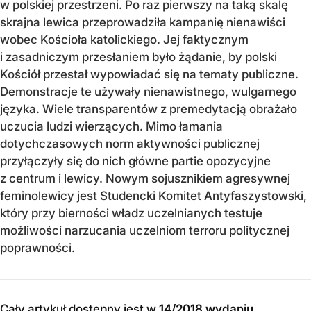
w polskiej przestrzeni. Po raz pierwszy na taką skalę
skrajna lewica przeprowadziła kampanię nienawiści
wobec Kościoła katolickiego. Jej faktycznym
i zasadniczym przesłaniem było żądanie, by polski
Kościół przestał wypowiadać się na tematy publiczne.
Demonstracje te używały nienawistnego, wulgarnego
języka. Wiele transparentów z premedytacją obrażało
uczucia ludzi wierzących. Mimo łamania
dotychczasowych norm aktywności publicznej
przyłączyły się do nich główne partie opozycyjne
z centrum i lewicy. Nowym sojusznikiem agresywnej
feminolewicy jest Studencki Komitet Antyfaszystowski,
który przy bierności władz uczelnianych testuje
możliwości narzucania uczelniom terroru politycznej
poprawności.
Cały artykuł dostępny jest w
14/2018 wydaniu