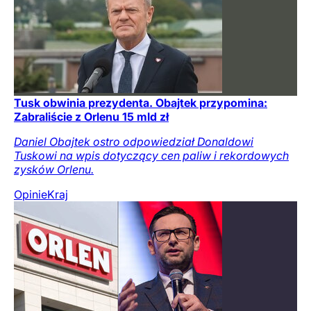
Tusk obwinia prezydenta. Obajtek przypomina:
Zabraliście z Orlenu 15 mld zł
Daniel Obajtek ostro odpowiedział Donaldowi
Tuskowi na wpis dotyczący cen paliw i rekordowych
zysków Orlenu.
Opinie
Kraj