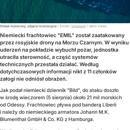
Statek towarowy, zdjęcie ilustracyjne
/ Źródło:
Unsplash
/
Venti Views
Niemiecki frachtowiec "EMIL" został zaatakowany
przez rosyjskie drony na Morzu Czarnym. W wyniku
uderzeń na pokładzie wybuchł pożar, jednostka
utraciła sterowność, a część systemów
technicznych przestała działać. Według
dotychczasowych informacji nikt z 11 członków
załogi nie odniósł obrażeń.
Jak podał niemiecki dziennik "Bild", do ataku doszło
w środę wieczorem (5 sierpnia) około 21 mil morskich
od Odessy. Frachtowiec pływa pod banderą Liberii
i należy do niemieckiego armatora Johann M.K.
Blumenthal GmbH & Co. KG z Hamburga.