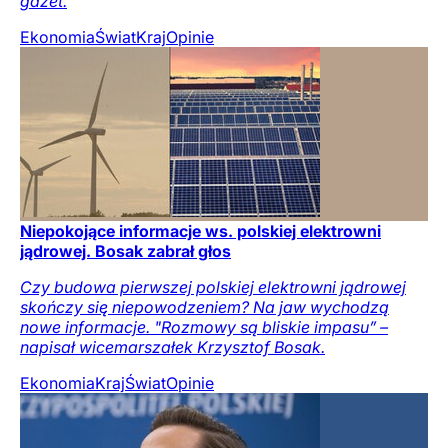
gazet.
Ekonomia
Świat
Kraj
Opinie
Niepokojące informacje ws. polskiej elektrowni
jądrowej. Bosak zabrał głos
Czy budowa pierwszej polskiej elektrowni jądrowej
skończy się niepowodzeniem? Na jaw wychodzą
nowe informacje. "Rozmowy są bliskie impasu” –
napisał wicemarszałek Krzysztof Bosak.
Ekonomia
Kraj
Świat
Opinie