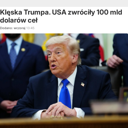
Klęska Trumpa. USA zwróciły 100 mld
dolarów ceł
Dodano:
wczoraj
13:45