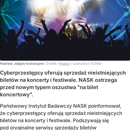
Festiwal, zdjęcie ilustracyjne
/ Źródło:
Pixabay
/
users/stux-12364/
Cyberprzestępcy oferują sprzedaż nieistniejących
biletów na koncerty i festiwale. NASK ostrzega
przed nowym typem oszustwa "na bilet
koncertowy".
Państwowy Instytut Badawczy NASK poinformował,
że cyberprzestępcy oferują sprzedaż nieistniejących
biletów na koncerty i festiwale. Podszywają się
pod oryginalne serwisy sprzedaży biletów