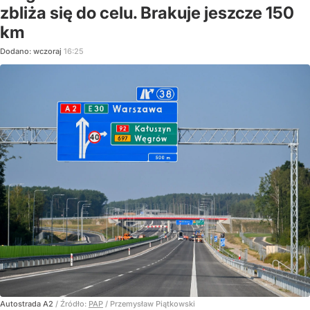
zbliża się do celu. Brakuje jeszcze 150
km
Dodano:
wczoraj
16:25
Autostrada A2
/ Źródło:
PAP
/
Przemysław Piątkowski