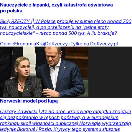
Nauczyciele z łapanki, czyli katastrofa oświatowa
po polsku
SIŁĄ RZECZY || W Polsce pracuje w sumie nieco ponad 700
tys. nauczycieli, a po przeliczeniu na "pełne etaty
nauczycielskie" – nieco ponad 500 tys. A ilu brakuje?
Opinie
Ekonomia
Kraj
DoRzeczy+
Tylko na DoRzeczy.pl
Norweski model pod lupą
Cezary Zawalski | Aż 60 proc. krajowego majątku znajduje
się bezpośrednio w rękach państwa, a w europejskim
rankingu skali własności publicznej Norwegię wyprzedzają
jedynie Białoruś i Rosja. Krytycy tego systemu słusznie