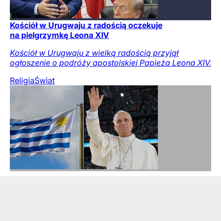
Kościół w Urugwaju z radością oczekuje
na pielgrzymkę Leona XIV
Kościół w Urugwaju z wielką radością przyjął
ogłoszenie o podróży apostolskiej Papieża Leona XIV.
Religia
Świat