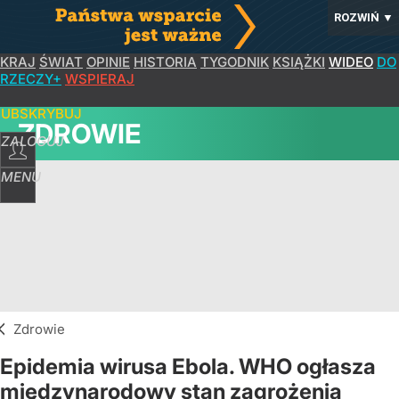
ROZWIŃ
▼
KRAJ
ŚWIAT
OPINIE
HISTORIA
TYGODNIK
KSIĄŻKI
WIDEO
DO
RZECZY+
WSPIERAJ
SUBSKRYBUJ
ZDROWIE
ZALOGUJ
MENU
Zdrowie
Epidemia wirusa Ebola. WHO ogłasza
międzynarodowy stan zagrożenia