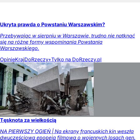
Ukryta prawda o Powstaniu Warszawskim?
Przebywając w sierpniu w Warszawie, trudno nie natknąć
się na różne formy wspominania Powstania
Warszawskiego.
Opinie
Kraj
DoRzeczy+
Tylko na DoRzeczy.pl
Tęsknota za wielkością
NA PIERWSZY OGIEŃ | Na ekrany francuskich kin weszła
dwuczęściowa epopeja filmowa o wojennych losach gen.