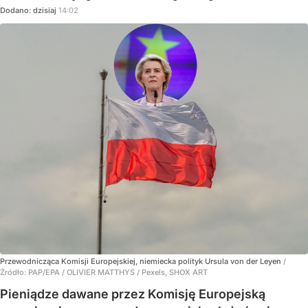
Dodano:
dzisiaj
14:02
Przewodnicząca Komisji Europejskiej, niemiecka polityk Ursula von der Leyen
/
Źródło:
PAP/EPA
/
OLIVIER MATTHYS / Pexels, SHOX ART
Pieniądze dawane przez Komisję Europejską