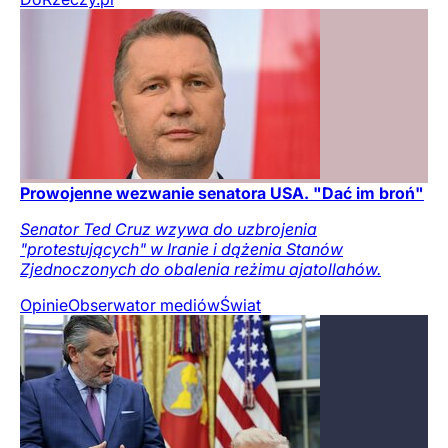
Prowojenne wezwanie senatora USA. "Dać im broń"
Senator Ted Cruz wzywa do uzbrojenia
"protestujących" w Iranie i dążenia Stanów
Zjednoczonych do obalenia reżimu ajatollahów.
Opinie
Obserwator mediów
Świat