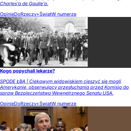
Charles’a de Gaulle’a.
Opinie
DoRzeczy+
Świat
W numerze
Kogo popychali lekarze?
SPODE ŁBA | Ciekawym widowiskiem cieszyć się mogli
Amerykanie, obserwujący przesłuchania przed Komisją do
spraw Bezpieczeństwa Wewnętrznego Senatu USA.
Opinie
DoRzeczy+
Świat
W numerze