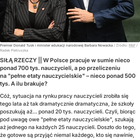
Premier Donald Tusk i minister edukacji narodowej Barbara Nowacka
/ Źródło:
PAP
/
Radek Pietruszka
SIŁĄ RZECZY || W Polsce pracuje w sumie nieco
ponad 700 tys. nauczycieli, a po przeliczeniu
na "pełne etaty nauczycielskie" – nieco ponad 500
tys. A ilu brakuje?
Cóż, sytuacja na rynku pracy nauczycieli zrobiła się
tego lata aż tak dramatycznie dramatyczna, że szkoły
poszukują aż… ponad 20 tys. nauczycieli. Czyli, biorąc
pod uwagę owe "pełne etaty nauczycielskie", szukają
aż jednego na każdych 25 nauczycieli. Doszło do tego,
że gotowe są przyjąć niemal każdego, kto się nawinie,