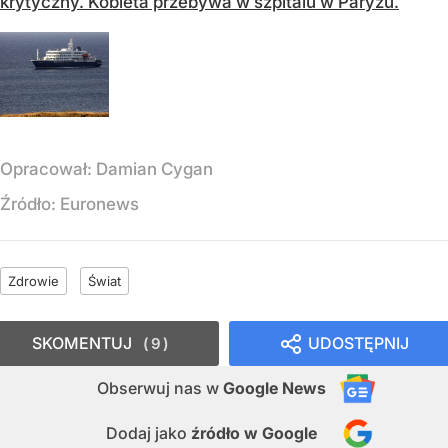
krytyczny. Kobieta przebywa w szpitalu w Paryżu.
Opracował:
Damian Cygan
Źródło:
Euronews
Zdrowie
Świat
SKOMENTUJ
UDOSTĘPNIJ
9
Obserwuj nas
w
Google News
Dodaj jako
źródło w Google