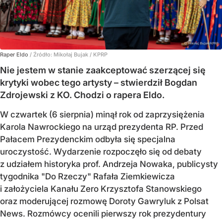
Raper Eldo
/ Źródło:
Mikołaj Bujak / KPRP
Nie jestem w stanie zaakceptować szerzącej się
krytyki wobec tego artysty – stwierdził Bogdan
Zdrojewski z KO. Chodzi o rapera Eldo.
W czwartek (6 sierpnia) minął rok od zaprzysiężenia
Karola Nawrockiego na urząd prezydenta RP. Przed
Pałacem Prezydenckim odbyła się specjalna
uroczystość. Wydarzenie rozpoczęło się od debaty
z udziałem historyka prof. Andrzeja Nowaka, publicysty
tygodnika "Do Rzeczy" Rafała Ziemkiewicza
i założyciela Kanału Zero Krzysztofa Stanowskiego
oraz moderującej rozmowę Doroty Gawryluk z Polsat
News. Rozmówcy ocenili pierwszy rok prezydentury