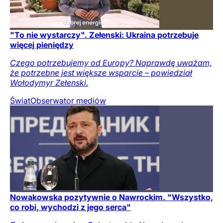
"To nie wystarczy". Zełenski: Ukraina potrzebuje
więcej pieniędzy
Czego potrzebujemy od Europy? Naprawdę uważam,
że potrzebne jest większe wsparcie – powiedział
Wołodymyr Zełenski.
Świat
Obserwator mediów
Nowakowska pozytywnie o Nawrockim. "Wszystko,
co robi, wychodzi z jego serca"