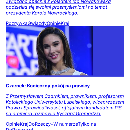
Związana obecnie z Polsatem Ida Nowakowska
podzieliła się swoimi przemyśleniami na temat
prezydenta Karola Nawrockiego.
Rozrywka
Gwiazdy
Opinie
Kraj
Czarnek: Konieczny pokój na prawicy
Z Przemysławem Czarnkiem, prawnikiem, profesorem
Katolickiego Uniwersytetu Lubelskiego, wiceprezesem
Prawa i Sprawiedliwości, oficjalnym kandydatem PiS
na premiera rozmawia Ryszard Gromadzki.
Opinie
Kraj
DoRzeczy+
W numerze
Tylko na
DoRzeczy.pl