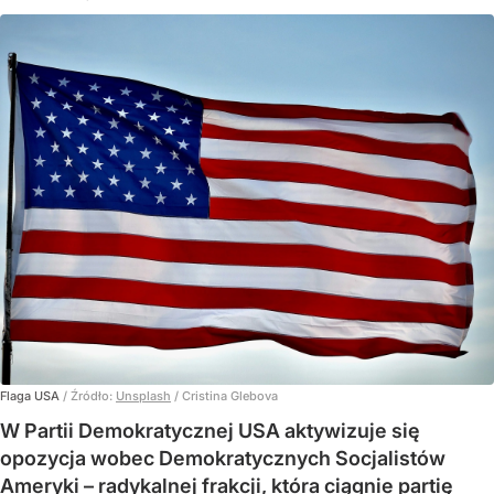
Flaga USA
/ Źródło:
Unsplash
/
Cristina Glebova
W Partii Demokratycznej USA aktywizuje się
opozycja wobec Demokratycznych Socjalistów
Ameryki – radykalnej frakcji, która ciągnie partię