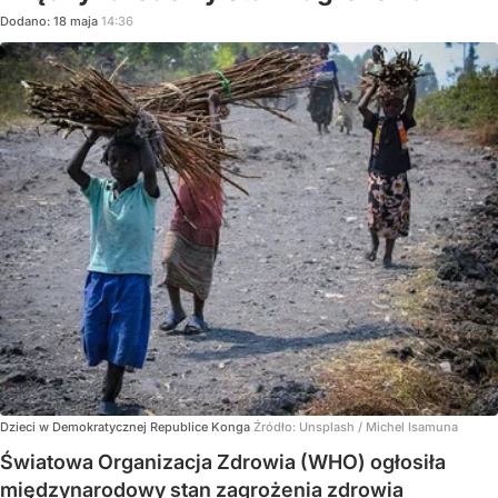
Dodano:
18
maja
14:36
Dzieci w Demokratycznej Republice Konga
Źródło:
Unsplash
/
Michel Isamuna
Światowa Organizacja Zdrowia (WHO) ogłosiła
międzynarodowy stan zagrożenia zdrowia