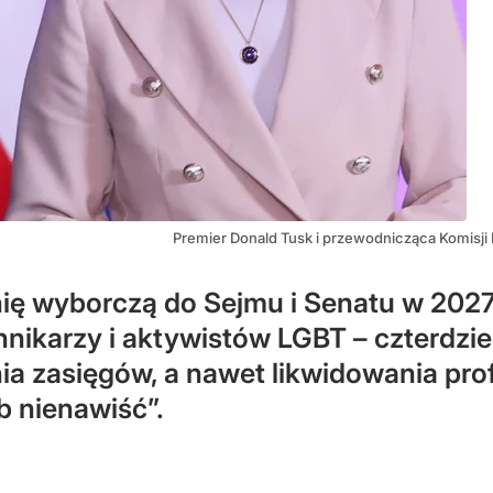
Premier Donald Tusk i przewodnicząca Komisji 
 wyborczą do Sejmu i Senatu w 2027 
nikarzy i aktywistów LGBT – czterdzie
nia zasięgów, a nawet likwidowania pr
b nienawiść”.