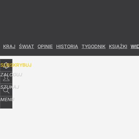
Udostępnij
37
Skomentuj
KRAJ
ŚWIAT
OPINIE
HISTORIA
TYGODNIK
KSIĄŻKI
WI
SUBSKRYBUJ
ZALOGUJ
SZUKAJ
MENU