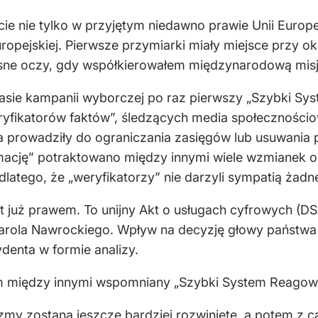
ie nie tylko w przyjętym niedawno prawie Unii Europej
uropejskiej. Pierwsze przymiarki miały miejsce przy 
łasne oczy, gdy współkierowałem międzynarodową mi
zasie kampanii wyborczej po raz pierwszy „Szybki S
yfikatorów faktów”, śledzących media społecznościow
ia prowadziły do ograniczania zasięgów lub usuwania
mację” potraktowano między innymi wiele wzmianek o
latego, że „weryfikatorzy” nie darzyli sympatią żadn
st już prawem. To unijny Akt o usługach cyfrowych (
ola Nawrockiego. Wpływ na decyzję głowy państwa w 
denta w formie analizy.
 między innymi wspomniany „Szybki System Reagowani
y zostaną jeszcze bardziej rozwinięte, a potem z 