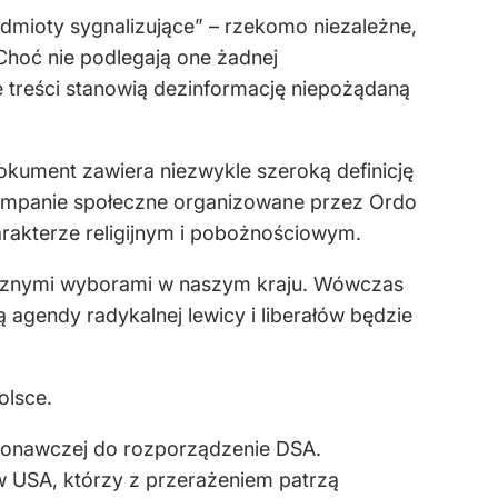
mioty sygnalizujące” – rzekomo niezależne,
Choć nie podlegają one żadnej
re treści stanowią dezinformację niepożądaną
kument zawiera niezwykle szeroką definicję
e kampanie społeczne organizowane przez Ordo
arakterze religijnym i pobożnościowym.
ocznymi wyborami w naszym kraju. Wówczas
 agendy radykalnej lewicy i liberałów będzie
olsce.
ykonawczej do rozporządzenie DSA.
w USA, którzy z przerażeniem patrzą