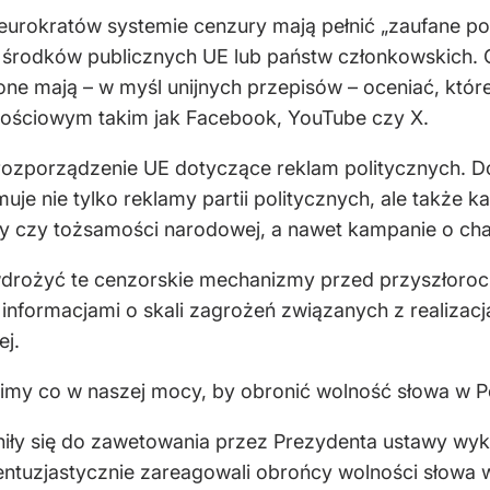
rokratów systemie cenzury mają pełnić „zaufane pod
 środków publicznych UE lub państw członkowskich. 
 one mają – w myśl unijnych przepisów – oceniać, któ
nościowym takim jak Facebook, YouTube czy X.
ozporządzenie UE dotyczące reklam politycznych. Do
muje nie tylko reklamy partii politycznych, ale takż
iny czy tożsamości narodowej, a nawet kampanie o ch
i wdrożyć te cenzorskie mechanizmy przed przyszłor
nformacjami o skali zagrożeń związanych z realizacją
ej.
my co w naszej mocy, by obronić wolność słowa w P
yniły się do zawetowania przez Prezydenta ustawy w
entuzjastycznie zareagowali obrońcy wolności słowa 