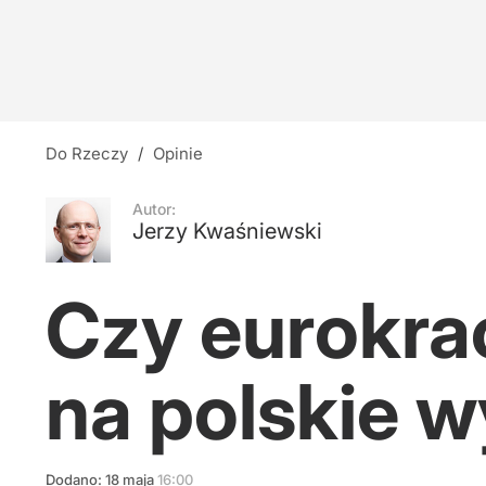
Do Rzeczy
/
Opinie
Autor:
Jerzy Kwaśniewski
Czy eurokra
na polskie 
Dodano:
18
maja
16:00