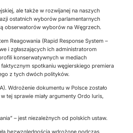
skiej, ale także w rozwijanej na naszych
okazji ostatnich wyborów parlamentarnych
sją obserwatorów wyborów na Węgrzech.
ystem Reagowania (Rapid Response System –
e i zgłaszających ich administratorom
 profili konserwatywnych w mediach
 faktycznym spotkaniu węgierskiego premiera
ego z tych dwóch polityków.
DSA). Wdrożenie dokumentu w Polsce zostało
tej sprawie miały argumenty Ordo Iuris,
a” – jest niezależnych od polskich ustaw.
całą bezwzględnością wdrożone podczas