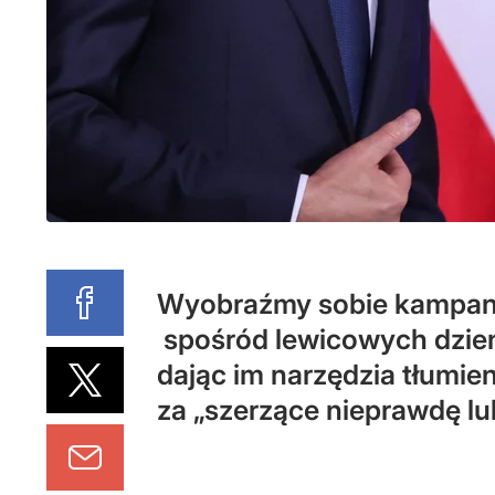
Wyobraźmy sobie kampanię
spośród lewicowych dzien
dając im narzędzia tłumie
za „szerzące nieprawdę lu