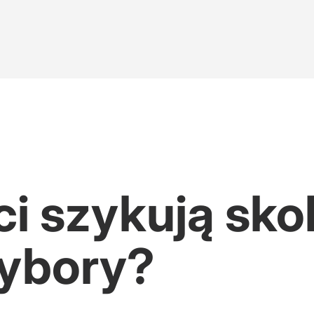
ci szykują sko
wybory?