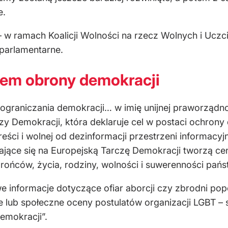
e.
 w ramach Koalicji Wolności na rzecz Wolnych i Ucz
parlamentarne.
tem obrony demokracji
ograniczania demokracji… w imię unijnej praworządnoś
zy Demokracji, która deklaruje cel w postaci ochrony 
ści i wolnej od dezinformacji przestrzeni informacyjn
ające się na Europejską Tarczę Demokracji tworzą c
rońców, życia, rodziny, wolności i suwerenności pań
 informacje dotyczące ofiar aborcji czy zbrodni pop
ne lub społeczne oceny postulatów organizacji LGBT –
emokracji”.