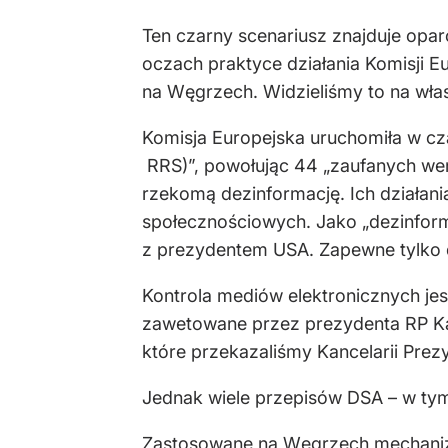
Ten czarny scenariusz znajduje oparc
oczach praktyce działania Komisji E
na Węgrzech. Widzieliśmy to na w
Komisja Europejska uruchomiła w c
RRS)”, powołując 44 „zaufanych wer
rzekomą dezinformację. Ich działan
społecznościowych. Jako „dezinfor
z prezydentem USA. Zapewne tylko d
Kontrola mediów elektronicznych je
zawetowane przez prezydenta RP Kar
które przekazaliśmy Kancelarii Prezy
Jednak wiele przepisów DSA – w tym
Zastosowane na Węgrzech mechanizm