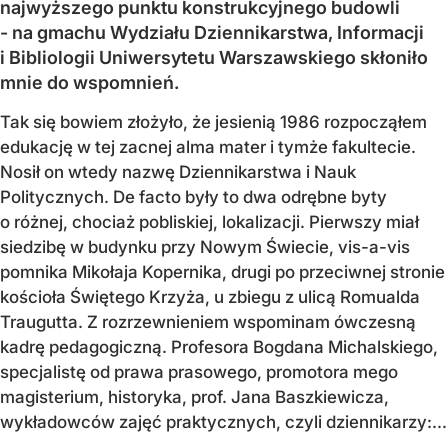
najwyższego punktu konstrukcyjnego budowli
- na gmachu Wydziału Dziennikarstwa, Informacji
i Bibliologii Uniwersytetu Warszawskiego skłoniło
mnie do wspomnień.
Tak się bowiem złożyło, że jesienią 1986 rozpocząłem
edukację w tej zacnej alma mater i tymże fakultecie.
Nosił on wtedy nazwę Dziennikarstwa i Nauk
Politycznych. De facto były to dwa odrębne byty
o różnej, chociaż pobliskiej, lokalizacji. Pierwszy miał
siedzibę w budynku przy Nowym Świecie, vis-a-vis
pomnika Mikołaja Kopernika, drugi po przeciwnej stronie
kościoła Świętego Krzyża, u zbiegu z ulicą Romualda
Traugutta. Z rozrzewnieniem wspominam ówczesną
kadrę pedagogiczną. Profesora Bogdana Michalskiego,
specjalistę od prawa prasowego, promotora mego
magisterium, historyka, prof. Jana Baszkiewicza,
wykładowców zajęć praktycznych, czyli dziennikarzy:...