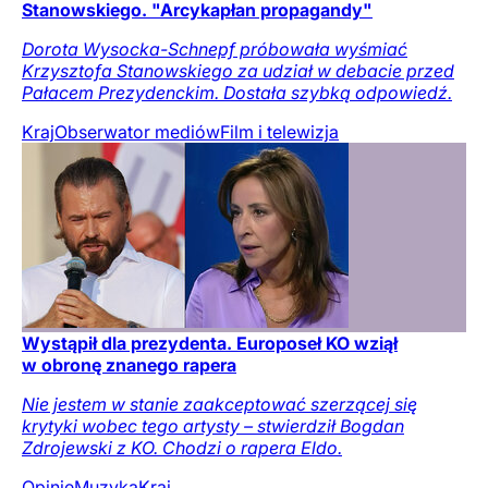
Stanowskiego. "Arcykapłan propagandy"
Dorota Wysocka-Schnepf próbowała wyśmiać
Krzysztofa Stanowskiego za udział w debacie przed
Pałacem Prezydenckim. Dostała szybką odpowiedź.
Kraj
Obserwator mediów
Film i telewizja
Wystąpił dla prezydenta. Europoseł KO wziął
w obronę znanego rapera
Nie jestem w stanie zaakceptować szerzącej się
krytyki wobec tego artysty – stwierdził Bogdan
Zdrojewski z KO. Chodzi o rapera Eldo.
Opinie
Muzyka
Kraj