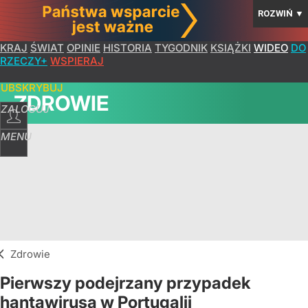
ROZWIŃ
▼
KRAJ
ŚWIAT
OPINIE
HISTORIA
TYGODNIK
KSIĄŻKI
WIDEO
DO
RZECZY+
WSPIERAJ
SUBSKRYBUJ
ZDROWIE
ZALOGUJ
MENU
Zdrowie
Pierwszy podejrzany przypadek
hantawirusa w Portugalii