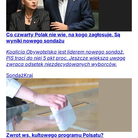
Co czwarty Polak nie wie, na kogo zagłosuje. Są
wyniki nowego sondażu
Koalicja Obywatelska jest liderem nowego sondaż.
PiS traci do niej 5 pkt proc. Jeszcze większą uwagę
zwraca odsetek niezdecydowanych wyborców.
Sondaż
Kraj
Zwrot ws. kultowego programu Polsatu?