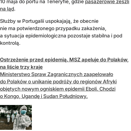
10 maja do portu na Teneryfie, gdzie
pasażerowie zeszli
na ląd
.
Służby w Portugalii uspokajają, że obecnie
nie ma potwierdzonego przypadku zakażenia,
a sytuacja epidemiologiczna pozostaje stabilna i pod
kontrolą.
Ostrzeżenie przed epidemią. MSZ apeluje do Polaków,
na liście trzy kraje
Ministerstwo Spraw Zagranicznych zaapelowało
do Polaków o unikanie podróży do regionów Afryki
objętych nowym ogniskiem epidemii Eboli. Chodzi
o Kongo, Ugandę i Sudan Południowy.