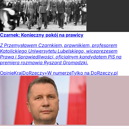
Czarnek: Konieczny pokój na prawicy
Z Przemysławem Czarnkiem, prawnikiem, profesorem
Katolickiego Uniwersytetu Lubelskiego, wiceprezesem
Prawa i Sprawiedliwości, oficjalnym kandydatem PiS na
premiera rozmawia Ryszard Gromadzki.
Opinie
Kraj
DoRzeczy+
W numerze
Tylko na DoRzeczy.pl