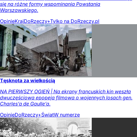
się na różne formy wspominania Powstania
Warszawskiego.
Opinie
Kraj
DoRzeczy+
Tylko na DoRzeczy.pl
Tęsknota za wielkością
NA PIERWSZY OGIEŃ | Na ekrany francuskich kin weszła
dwuczęściowa epopeja filmowa o wojennych losach gen.
Charles’a de Gaulle’a.
Opinie
DoRzeczy+
Świat
W numerze