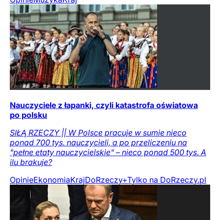
Nauczyciele z łapanki, czyli katastrofa oświatowa
po polsku
SIŁĄ RZECZY || W Polsce pracuje w sumie nieco
ponad 700 tys. nauczycieli, a po przeliczeniu na
"pełne etaty nauczycielskie" – nieco ponad 500 tys. A
ilu brakuje?
Opinie
Ekonomia
Kraj
DoRzeczy+
Tylko na DoRzeczy.pl