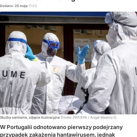
Dodano:
20
maja
11:23
Służby sanitarne, zdjęcie ilustracyjne
Źródło:
PAP/EPA
/
Angel Medina G.
W Portugalii odnotowano pierwszy podejrzany
przypadek zakażenia hantawirusem, jednak