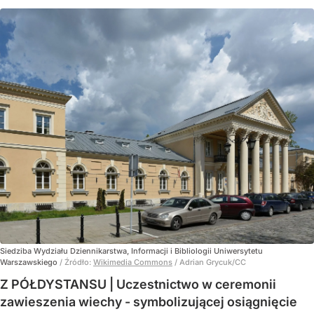
Siedziba Wydziału Dziennikarstwa, Informacji i Bibliologii Uniwersytetu
Warszawskiego
/ Źródło:
Wikimedia Commons
/
Adrian Grycuk/CC
Z PÓŁDYSTANSU | Uczestnictwo w ceremonii
zawieszenia wiechy - symbolizującej osiągnięcie