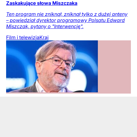
Zaskakujące słowa Miszczaka
Ten program nie zniknął, zniknął tylko z dużej anteny
– powiedział dyrektor programowy Polsatu Edward
Miszczak, pytany o "Interwencję".
Film i telewizja
Kraj