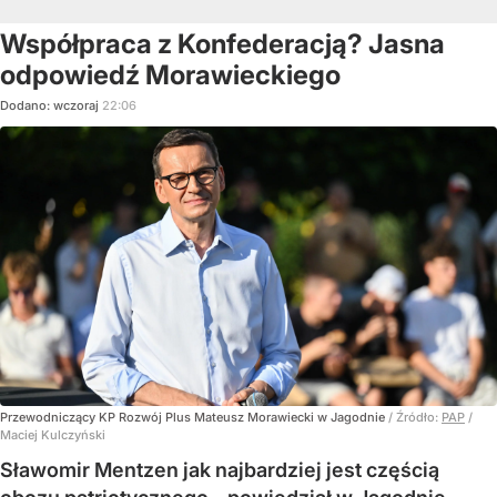
Współpraca z Konfederacją? Jasna
odpowiedź Morawieckiego
Dodano:
wczoraj
22:06
Przewodniczący KP Rozwój Plus Mateusz Morawiecki w Jagodnie
/ Źródło:
PAP
/
Maciej Kulczyński
Sławomir Mentzen jak najbardziej jest częścią