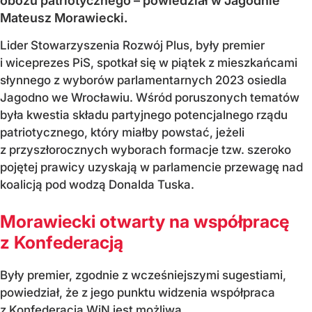
obozu patriotycznego – powiedział w Jagodnie
Mateusz Morawiecki.
Lider Stowarzyszenia Rozwój Plus, były premier
i wiceprezes PiS, spotkał się w piątek z mieszkańcami
słynnego z wyborów parlamentarnych 2023 osiedla
Jagodno we Wrocławiu. Wśród poruszonych tematów
była kwestia składu partyjnego potencjalnego rządu
patriotycznego, który miałby powstać, jeżeli
z przyszłorocznych wyborach formacje tzw. szeroko
pojętej prawicy uzyskają w parlamencie przewagę nad
koalicją pod wodzą Donalda Tuska.
Morawiecki otwarty na współpracę
z Konfederacją
Były premier, zgodnie z wcześniejszymi sugestiami,
powiedział, że z jego punktu widzenia współpraca
z Konfederacją WiN jest możliwa.