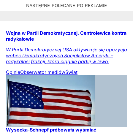
Wojna w Partii Demokratycznej. Centrolewica kontra
radykałowie
W Partii Demokratycznej USA aktywizuje się opozycja
wobec Demokratycznych Socjalistów Ameryki –
radykalnej frakcji, która ciągnie partię w lewo.
Opinie
Obserwator mediów
Świat
Wysocka-Schnepf próbowała wyśmiać