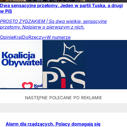
Dwa sensacyjne przełomy. Jeden w partii Tuska, a drugi
w PiS
PROSTO ZYGZAKIEM | Są dwa wielkie, sensacyjne
przełomy. Najpierw o pierwszym z nich.
Opinie
Kraj
DoRzeczy+
W numerze
Alarm dla rządzących. Polacy domagają się