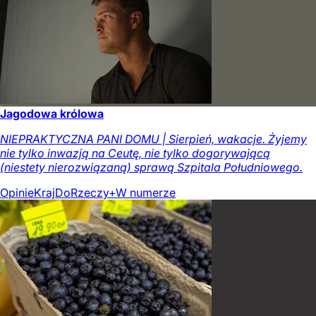
Jagodowa królowa
NIEPRAKTYCZNA PANI DOMU | Sierpień, wakacje. Żyjemy
nie tylko inwazją na Ceutę, nie tylko dogorywającą
(niestety nierozwiązaną) sprawą Szpitala Południowego.
Opinie
Kraj
DoRzeczy+
W numerze