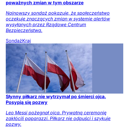
poważnych zmian w tym obszarze
Najnowszy sondaż pokazuje, że społeczeństwo
oczekuje znaczących zmian w systemie alertów
wysyłanych przez Rządowe Centrum
Bezpieczeństwa.
Sondaż
Kraj
Słynny piłkarz nie wytrzymał po śmierci ojca.
Posypią się pozwy
Leo Messi pożegnał ojca. Prywatną ceremonię
zakłócili paparazzi. Piłkarz nie odpuści i szykuje
pozwy.