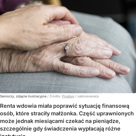
Seniorzy, zdjęcie ilustracyjne
/ Źródło:
Pixabay
/
sabinevanerp
Renta wdowia miała poprawić sytuację finansową
osób, które straciły małżonka. Część uprawnionych
może jednak miesiącami czekać na pieniądze,
szczególnie gdy świadczenia wypłacają różne