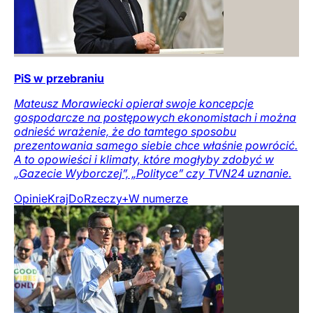
PiS w przebraniu
Mateusz Morawiecki opierał swoje koncepcje
gospodarcze na postępowych ekonomistach i można
odnieść wrażenie, że do tamtego sposobu
prezentowania samego siebie chce właśnie powrócić.
A to opowieści i klimaty, które mogłyby zdobyć w
„Gazecie Wyborczej”, „Polityce” czy TVN24 uznanie.
Opinie
Kraj
DoRzeczy+
W numerze