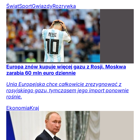
Świat
Sport
Gwiazdy
Rozrywka
Europa znów kupuje więcej gazu z Rosji. Moskwa
zarabia 60 mln euro dziennie
Unia Europejska chce całkowicie zrezygnować z
rosyjskiego gazu, tymczasem jego import ponownie
rośnie.
Ekonomia
Kraj