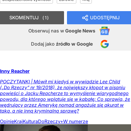
SKOMENTUJ
UDOSTĘPNIJ
1
Obserwuj nas
w
Google News
Dodaj jako
źródło w Google
Inny Reacher
POCZYTANKI | Mówił mi kiedyś w wywiadzie Lee Child
(„Do Rzeczy” nr 19/2018), że największy kłopot w pisaniu
powieści o Jacku Reacherze to wymyślenie wiarygodnego
powodu, dla którego wplątuje się w kabałę: Co sprawia, że
wędrujący przez Amerykę nomad angażuje się akurat w
taką, a nie inną kryminalną sprawę?
Opinie
Kraj
Kultura
DoRzeczy+
W numerze