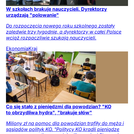
W szkołach brakuje nauczycieli. Dyrektorzy
urządzają "polowanie"
Do rozpoczęcia nowego roku szkolnego zostały
zaledwie trzy tygodnie, a dyrektorzy w całej Polsce
wciąż rozpaczliwie szukają nauczycieli.
Ekonomia
Kraj
Co się stało z pieniędzmi dla powodzian? "KO
to obrzydliwa hydra", "brakuje słów"
Miliony zł na pomoc dla powodzian trafiły do męża i
sąsiadów polityk KO. "Politycy KO kradli pieniądze