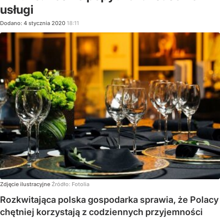
usługi
Dodano:
4
stycznia
2020
18:11
Zdjęcie ilustracyjne
Źródło:
Fotolia
Rozkwitająca polska gospodarka sprawia, że Polacy
chętniej korzystają z codziennych przyjemności