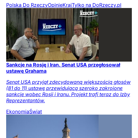
Polska Do Rzeczy
Opinie
Kraj
Tylko na DoRzeczy.pl
Sankcje na Rosję i Iran. Senat USA przegłosował
ustawę Grahama
Senat USA przyjął zdecydowaną większością głosów
(81 do 11) ustawę przewidującą szeroko zakrojone
sankcje wobec Rosji i Iranu. Projekt trafi teraz do Izby
Reprezentantów.
Ekonomia
Świat