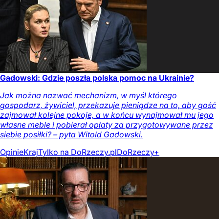
Gadowski: Gdzie poszła polska pomoc na Ukrainie?
Jak można nazwać mechanizm, w myśl którego
gospodarz, żywiciel, przekazuje pieniądze na to, aby gość
zajmował kolejne pokoje, a w końcu wynajmował mu jego
własne meble i pobierał opłaty za przygotowywane przez
siebie posiłki? – pyta Witold Gadowski.
Opinie
Kraj
Tylko na DoRzeczy.pl
DoRzeczy+