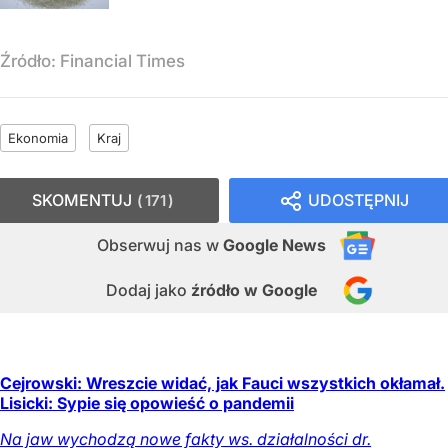
Źródło:
Financial Times
Ekonomia
Kraj
SKOMENTUJ
UDOSTĘPNIJ
171
Obserwuj nas
w
Google News
Dodaj jako
źródło w Google
Cejrowski: Wreszcie widać, jak Fauci wszystkich okłamał.
Lisicki: Sypie się opowieść o pandemii
Na jaw wychodzą nowe fakty ws. działalności dr.