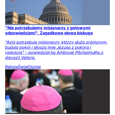
"Nie potrzebujemy misjonarzy z gotowymi
odpowiedziami". Zagadkowe słowa biskupa
"Azja potrzebuje misjonarzy, którzy służą zranionym,
budują pokój i głoszą imię Jezusa z pokorą i
radością" – powiedział bp Ambrose Pitchaimuthu z
diecezji Vellore.
Religia
Świat
Opinie