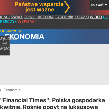
ROZWIŃ
▼
KRAJ
ŚWIAT
OPINIE
HISTORIA
TYGODNIK
KSIĄŻKI
WIDEO
DO
RZECZY+
WSPIERAJ
SUBSKRYBUJ
EKONOMIA
ZALOGUJ
MENU
Ekonomia
"Financial Times": Polska gospodarka
kwitnie. Rośnie popyt na luksusowe