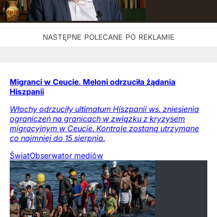
Migranci w Ceucie. Meloni odrzuciła żądania
Hiszpanii
Włochy odrzuciły ultimatum Hiszpanii ws. zniesienia
ograniczeń na granicach w związku z kryzysem
migracyjnym w Ceucie. Kontrole zostaną utrzymane
co najmniej do 15 sierpnia.
Świat
Obserwator mediów