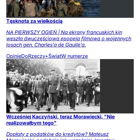
Tęsknota za wielkością
NA PIERWSZY OGIEŃ | Na ekrany francuskich kin
weszła dwuczęściowa epopeja filmowa o wojennych
losach gen. Charles’a de Gaulle’a.
Opinie
DoRzeczy+
Świat
W numerze
Wcześniej Kaczyński, teraz Morawiecki. "Nie
realizowałbym tego"
Dopłaty z podatków do kredytów? Mateusz