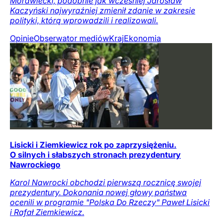
Morawiecki, podobnie jak wcześniej Jarosław
Kaczyński najwyraźniej zmienił zdanie w zakresie
polityki, którą wprowadzili i realizowali.
Opinie
Obserwator mediów
Kraj
Ekonomia
Lisicki i Ziemkiewicz rok po zaprzysiężeniu.
O silnych i słabszych stronach prezydentury
Nawrockiego
Karol Nawrocki obchodzi pierwszą rocznicę swojej
prezydentury. Dokonania nowej głowy państwa
ocenili w programie "Polska Do Rzeczy" Paweł Lisicki
i Rafał Ziemkiewicz.