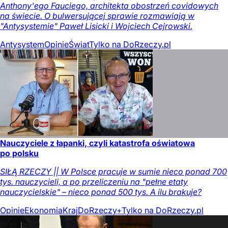
Anthony'ego Fauciego, architekta obostrzeń covidowych
na świecie. O bulwersującej sprawie rozmawiają w
"Antysystemie" Paweł Lisicki i Wojciech Cejrowski.
Antysystem
Opinie
Świat
Tylko na DoRzeczy.pl
Nauczyciele z łapanki, czyli katastrofa oświatowa
po polsku
SIŁĄ RZECZY || W Polsce pracuje w sumie nieco ponad 700
tys. nauczycieli, a po przeliczeniu na "pełne etaty
nauczycielskie" – nieco ponad 500 tys. A ilu brakuje?
Opinie
Ekonomia
Kraj
DoRzeczy+
Tylko na DoRzeczy.pl