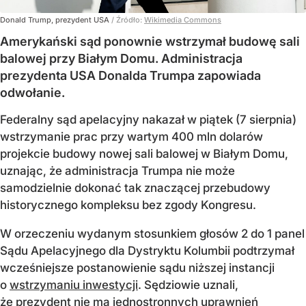
Donald Trump, prezydent USA
/ Źródło:
Wikimedia Commons
Amerykański sąd ponownie wstrzymał budowę sali
balowej przy Białym Domu. Administracja
prezydenta USA Donalda Trumpa zapowiada
odwołanie.
Federalny sąd apelacyjny nakazał w piątek (7 sierpnia)
wstrzymanie prac przy wartym 400 mln dolarów
projekcie budowy nowej sali balowej w Białym Domu,
uznając, że administracja Trumpa nie może
samodzielnie dokonać tak znaczącej przebudowy
historycznego kompleksu bez zgody Kongresu.
W orzeczeniu wydanym stosunkiem głosów 2 do 1 panel
Sądu Apelacyjnego dla Dystryktu Kolumbii podtrzymał
wcześniejsze postanowienie sądu niższej instancji
o
wstrzymaniu inwestycji
. Sędziowie uznali,
że prezydent nie ma jednostronnych uprawnień