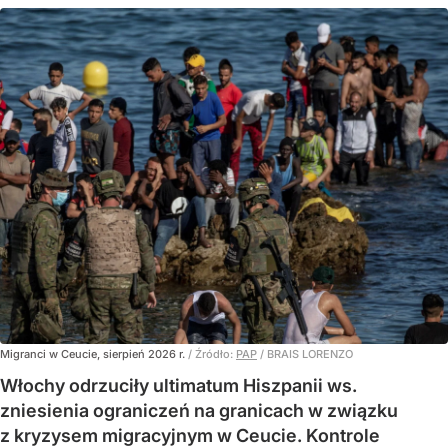
Migranci w Ceucie, sierpień 2026 r.
/ Źródło:
PAP
/
BRAIS LORENZO
Włochy odrzuciły ultimatum Hiszpanii ws.
zniesienia ograniczeń na granicach w związku
z kryzysem migracyjnym w Ceucie. Kontrole