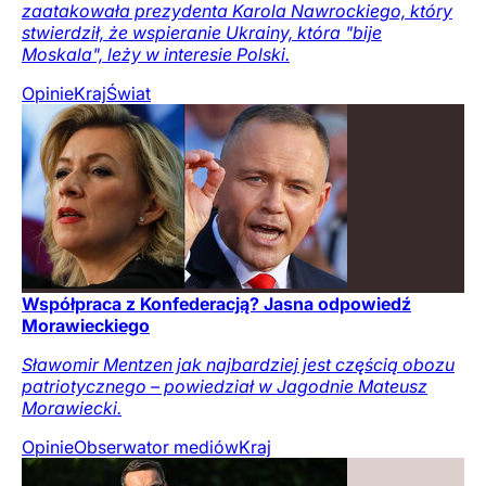
zaatakowała prezydenta Karola Nawrockiego, który
stwierdził, że wspieranie Ukrainy, która "bije
Moskala", leży w interesie Polski.
Opinie
Kraj
Świat
Współpraca z Konfederacją? Jasna odpowiedź
Morawieckiego
Sławomir Mentzen jak najbardziej jest częścią obozu
patriotycznego – powiedział w Jagodnie Mateusz
Morawiecki.
Opinie
Obserwator mediów
Kraj