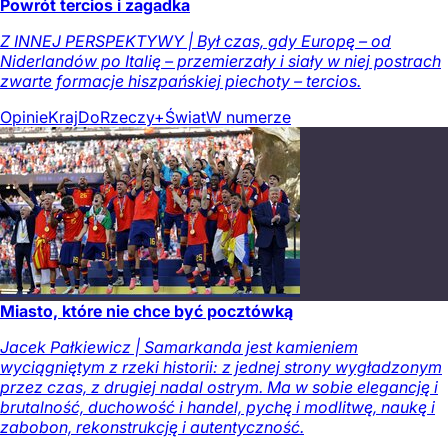
Powrót tercios i zagadka
Z INNEJ PERSPEKTYWY | Był czas, gdy Europę – od
Niderlandów po Italię – przemierzały i siały w niej postrach
zwarte formacje hiszpańskiej piechoty – tercios.
Opinie
Kraj
DoRzeczy+
Świat
W numerze
Miasto, które nie chce być pocztówką
Jacek Pałkiewicz | Samarkanda jest kamieniem
wyciągniętym z rzeki historii: z jednej strony wygładzonym
przez czas, z drugiej nadal ostrym. Ma w sobie elegancję i
brutalność, duchowość i handel, pychę i modlitwę, naukę i
zabobon, rekonstrukcję i autentyczność.